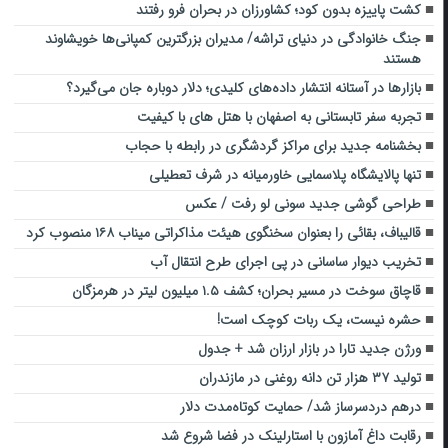
کشت پاییزه بدون کود؛ کشاورزان در بحران فرو رفتند
جنگ خانوادگی در دنیای تراشه/ مدیران بزرگترین کمپانی‌ها خویشاوند
هستند
بازارها در آستانه انتشار داده‌های کلیدی؛ دلار دوباره جان می‌گیرد؟
تجربه سفر تابستانی به اصفهان با هتل های با کیفیت
بخشنامه جدید برای مراکز گردشگری در رابطه با حجاب
تنها پالایشگاه پلاسمایی خاورمیانه در شرف تعطیلی
طراحی گوشی جدید سونی لو رفت / عکس
قالیباف، بقائی را بعنوان سخنگوی هیئت مذاکراتی میناب ۱۶۸ منصوب کرد
تخریب دیوار ساسانی در پی اجرای طرح انتقال آب
قاچاق سوخت در مسیر بحران؛ کشف ۱.۵ میلیون لیتر در هرمزگان
حشره نیست، یک ربات کوچک است!
ورژن جدید تارا در بازار ارزان شد + جدول
تولید ۳۷ هزار تن دانه روغنی در مازندران
درهم دردسرساز شد/ حمایت کوتاه‌مدت دلار
رقابت داغ آمازون با استارلینک در فضا شروع شد