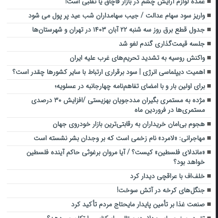
عمده لوازم آرایش چشم در بازار قاچاق یا تقلبی است!
واریز سود سهام عدالت / جیب سهامداران شب عید پر پول می شود
جدول قطع برق روز سه شنبه ۲۲ آبان ۱۴۰۳ در تهران و شهرستان‌ها
جلسه قیمت‌گذاری گندم لغو شد
واکنش روسیه به تشدید تحریم‌های غرب علیه ایران
اهمیت دیپلماسی انرژی | سود برقراری ارتباط با سایر کشورها چقدر است؟
برای اولین‌ بار و با امضای تفاهم‌نامه چهارجانبه در عسلویه؛
مژده به مستمری بگیران مددجویان بهزیستی /افزایش ۳۰ درصدی
مستمری‌ها در فروردین ماه
هجوم بی‌امان خریداران به رقابتی‌ترین بازار خودروی جهان
مهاجرانی: «لامرد» نام زخمی است که بر وجدان بشر نشسته است
«ماندلای فلسطین» کیست؟ / آیا مروان برغوثی حاکم آینده فلسطین
خواهد بود؟
خلف‌اف با عراقچی دیدار کرد
جنگل‌های کرخه در آتش سوخت!
صنعت غذا بر تأمین پایدار مایحتاج مردم تأکید کرد