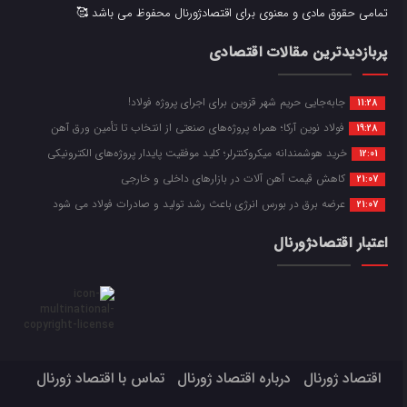
تمامی حقوق مادی و معنوی برای اقتصادژورنال محفوظ می باشد 🥰
پربازدیدترین مقالات اقتصادی
جابه‌جایی حریم شهر قزوین برای اجرای پروژه فولاد!
11:28
فولاد نوین آرکا؛ همراه پروژه‌های صنعتی از انتخاب تا تأمین ورق آهن
19:28
خرید هوشمندانه میکروکنترلر؛ کلید موفقیت پایدار پروژه‌های الکترونیکی
12:01
کاهش قیمت آهن آلات در بازارهای داخلی و خارجی
21:07
عرضه برق در بورس انرژی باعث رشد تولید و صادرات فولاد می شود
21:07
اعتبار اقتصادژورنال
اقتصاد ژورنال
درباره اقتصاد ژورنال
تماس با اقتصاد ژورنال