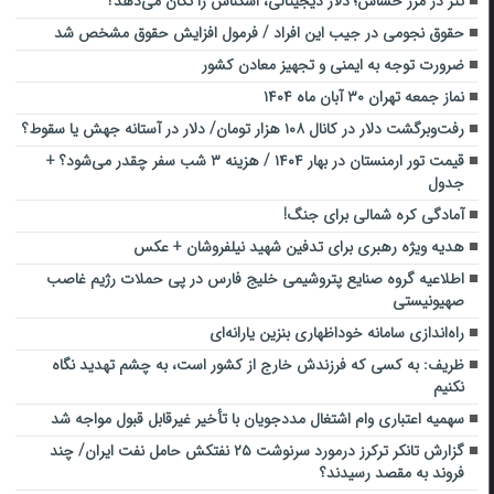
تتر در مرز حساس؛ دلار دیجیتالی، اسکناس را تکان می‌دهد؟
حقوق نجومی در جیب این افراد / فرمول افزایش حقوق مشخص شد
ضرورت توجه به ایمنی و تجهیز معادن کشور
نماز جمعه تهران ۳۰ آبان ماه ۱۴۰۴
رفت‌وبرگشت دلار در کانال ۱۰۸ هزار تومان/ دلار در آستانه جهش یا سقوط؟
قیمت تور ارمنستان در بهار ۱۴۰۴ / هزینه ۳ شب سفر چقدر می‌شود؟ +
جدول
آمادگی کره شمالی برای جنگ!
هدیه ویژه رهبری برای تدفین شهید نیلفروشان + عکس
اطلاعیه گروه صنایع پتروشیمی خلیج فارس در پی‌ حملات رژیم غاصب
صهیونیستی
راه‌اندازی سامانه خوداظهاری بنزین یارانه‌ای
ظریف: به کسی که فرزندش خارج از کشور است، به چشم تهدید نگاه
نکنیم
سهمیه‌ اعتباری وام اشتغال مددجویان با تأخیر غیرقابل قبول مواجه شد
گزارش تانکر ترکرز درمورد سرنوشت ۲۵ نفتکش حامل نفت ایران/ چند
فروند به مقصد رسیدند؟