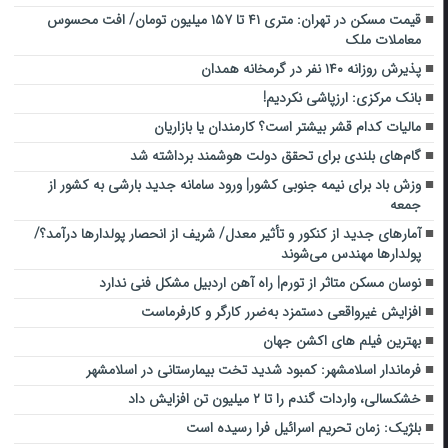
قیمت مسکن در تهران: متری ۴۱ تا ۱۵۷ میلیون تومان/ افت محسوس
معاملات ملک
پذیرش روزانه ۱۴۰ نفر در گرمخانه همدان
بانک مرکزی: ارزپاشی نکردیم!
مالیات کدام قشر بیشتر است؟ کارمندان یا بازاریان
گام‌های بلندی برای تحقق دولت هوشمند برداشته شد
وزش باد برای نیمه جنوبی کشور| ورود سامانه جدید بارشی به کشور از
جمعه
آمارهای جدید از کنکور و تأثیر معدل/ شریف از انحصار پولدارها درآمد؟/
پولدارها مهندس می‌شوند
نوسان مسکن متاثر از تورم| راه آهن اردبیل مشکل فنی ندارد
افزایش غیرواقعی دستمزد به‌ضرر کارگر و کارفرماست
بهترین فیلم های اکشن جهان
فرماندار اسلامشهر: کمبود شدید تخت بیمارستانی در اسلامشهر
خشکسالی، واردات گندم را تا ۲ میلیون تن افزایش داد
بلژیک: زمان تحریم اسرائیل فرا رسیده است