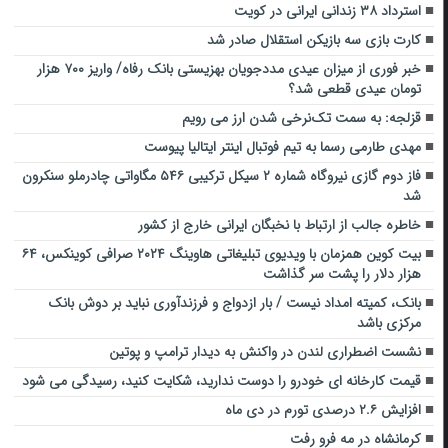
استرداد ۳۸ زندانی ایرانی در کویت
کارت بازی سه بازیکن استقلال صادر شد
خبر فوری از میزان عیدی مددجویان بهزیستی بانک رفاه/ واریز ۷۰۰ هزار
تومان عیدی قطعی شد؟
قزلجه: به سمت تک‌نرخی شدن ارز می رویم
مهدی طارمی رسما به تیم فوتبال اینتر ایتالیا پیوست
فاز دوم گازی نیروگاه شماره ۲ سیکل ترکیبی ۵۴۶ مگاواتی چادرملو سنکرون
شد
خاطره جالب از ارتباط با نخبگان ایرانی خارج از کشور
بیت کوین همزمان با ویدیوی تبلیغاتی هاوینگ ۲۰۲۴ صرافی کوینکس، ۶۴
هزار دلار را پشت سر گذاشت
بانک، کمیته امداد نیست / بار ازدواج و فرزندآوری نباید بر دوش بانک
مرکزی باشد
نشست اضطراری لندن در واکنش به دیدار ترامپ و پوتین
قیمت کارخانه ای خودرو را دوست ندارید، شکایت کنید، رسیدگی می شود
افزایش ۲.۶ درصدی تورم در دی ماه
کرمانشاه در مه فرو رفت