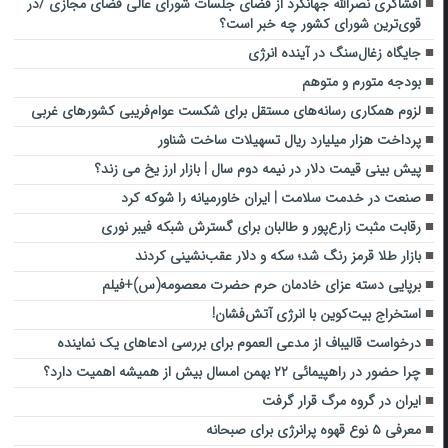
افشاگری نصرالله جهانگرد از فضای جلسات شورای عالی فضای مجازی /در
قوی‌ترین شورای کشور چه خبر است؟
جایگاه زغال‌سنگ در آینده انرژی
بودجه متورم و متوهم
لزوم همکاری رسانه‌های مستقل برای شکست عوام‌فریبی کشورهای غربی
پرداخت هزار میلیارد ریال تسهیلات ساخت شناور
پیش بینی قیمت دلار در نیمه دوم سال | بازار ارز یخ می زند؟
صنعت در خدمت سلامت | ایران خاورمیانه را شوکه کرد
رقابت مثبت زارع‌پور و طالبان برای گسترش شبکه فیبر نوری
بازار طلا قرمز رنگ شد؛ سکه و دلار عقب‌نشینی کردند
برپایی دسته عزای خادمان حرم حضرت معصومه(س)+فیلم
استخراج بیت‌کوین با انرژی آتش‌فشان!
درخواست قالیباف از مدعی العموم برای بررسی ادعاهای یک نماینده
چرا حضور در راهپیمائی ۲۲ بهمن امسال بیش از همیشه اهمیت دارد؟
ایران در گروه مرگ قرار گرفت
معرفی ۵ نوع قهوه پرانرژی برای صبحانه