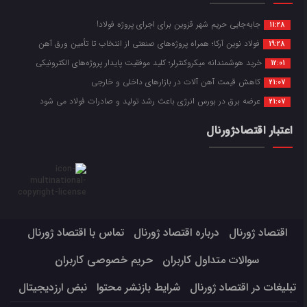
جابه‌جایی حریم شهر قزوین برای اجرای پروژه فولاد!
11:28
فولاد نوین آرکا؛ همراه پروژه‌های صنعتی از انتخاب تا تأمین ورق آهن
19:28
خرید هوشمندانه میکروکنترلر؛ کلید موفقیت پایدار پروژه‌های الکترونیکی
12:01
کاهش قیمت آهن آلات در بازارهای داخلی و خارجی
21:07
عرضه برق در بورس انرژی باعث رشد تولید و صادرات فولاد می شود
21:07
اعتبار اقتصادژورنال
اقتصاد ژورنال
درباره اقتصاد ژورنال
تماس با اقتصاد ژورنال
سوالات متداول کاربران
حریم خصوصی کاربران
تبلیغات در اقتصاد ژورنال
شرایط بازنشر محتوا
نبض ارزدیجیتال