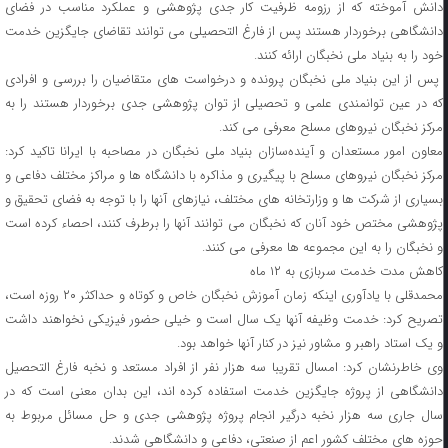
دانش آموخته که از رزومه ظرفیت کار جدی پژوهشی و عملکرد مناسب در فضای
دانشگاهی برخوردار هستند پس از فارغ التحصیلی می توانند تقاضای جایگزین خدمت
خود را به بنیاد ملی نخبگان ارائه کنند.
پس از این بنیاد ملی نخبگان پرونده و درخواست های متقاضیان را بررسی و افرادی
که در عین توانمندی علمی و تحصیلی از توان پژوهشی جدی برخوردار هستند را به
مرکز نخبگان نیروهای مسلح معرفی می کند.
معاون امور مستعدان و آینده‌سازان بنیاد ملی نخبگان در مصاحبه با ایرانا تاکید کرد:
مرکز نخبگان نیروهای مسلح با پیگیری و مذاکره با دانشگاه ها و مراکز مختلف دفاعی و
بسیاری از شرکت ها و وزارتخانه های مختلف، نیازهای آنها را با توجه به فضای تحقیق و
پژوهشی مختص خود آنان که نخبگان می توانند آنها را برطرف کنند، احصاء کرده است
و نخبگان را به این مجموعه ها معرفی می کنند.
کاهش مدت خدمت سربازی به ۱۲ ماه
محمدقلی با یادآوری اینکه زمان آموزش نخبگان خاص و کوتاه و حداکثر ۲۰ روزه است،
تصریح کرد: خدمت وظیفه آنها یک سال است و خیلی حضور فیزیکی نخواهند داشت
و یک استاد راهبر و مشاور نیز در کنار آنها خواهد بود.
وی خاطرنشان کرد: امسال تقریبا سه هزار نفر از افراد مستعد و نخبه فارغ التحصیل
دانشگاهی از پروژه جایگزین خدمت استفاده کرده اند، این بدان معنی است که در
سال جاری سه هزار نخبه درگیر انجام پروژه پژوهشی جدی و حل مسائل مربوط به
حوزه های مختلف کشور اعم از صنعتی، دفاعی و دانشگاهی شدند.