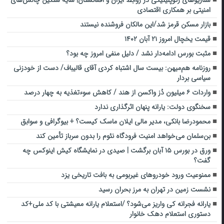
سناریوهای ژئوپلیتیکی در روابط ایران و افغانستان| سایه سنگین چالش‌های
امنیتی بر همکاری اقتصادی
بازار مسکن قرمز شد/این مالکان فروشنده نیستند
قیمت یخچال امروز ۲۱ آبان ۱۴۰۲
مثبت بورس ادامه‌دار نشد / دلیل منفی امروز چه بود؟
روزنامه هم‌میهن: بیست سال اشتباه کردی آقای قالیباف/ دست از خودزنی
سیاسی بردار
واردات ۶ میلیون دُز واکسن از هند / کاهش سوءتغذیه به چهار درصد
سخنگوی دولت: یارانه پنهان اثرگذاری ندارد
محمودرضا بانکی، مدیر مالی ایلان ماسک کیست؟ + بیوگرافی و سوابق
بن‌سلمان می‌خواهد امنیت فرودگاه نئوم را بدون سرباز تأمین کند
ورق در بورس ۱۵ آبان برگشت | صیدی در نمایشگاه کیش اینوکس چه
گفت؟
ممنوعیت ورود خودروهای غیربومی به بافت تاریخی یزد
نشست زمین در تهران به مرز بحران رسید
یارانه فجرانه کی واریز می‌شود؟ /استعلام یارانه معیشتی با کد ملی+کد
دستوری استعلام دهک خانوار