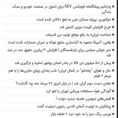
پارادایم پیشگامانه فونیکس NEV برای تحول در صنعت خودرو و سبک
زندگی
ذوالنوری: پروژه مسکن ملی به نفع دلالان شده است
طرح افزایش قیمت بنزین کنسل شد
«ساخت ایران» به رفع موانع تولید می اندیشد
بقایی: آمریکا متعهد به آزادسازی منابع بلوکه و جبران خسارات شده است
خبر خوش مجلس برای بازنشستگان | افزایش ۳ برابری حقوق صد در صد
شد
بیش از ۵۸ میلیون تن کالا در بنادر استان بوشهر تخلیه و بارگیری شد
حال و هوای “چله‌شو” در شمال ایران/ ‌شب یلدای زیبای مازنی‌ها را با هم
ببینم + فیلم
طلای دست دوم گران شد | در بازار امروز ۲۷ مرداد ماه چه گذشت؟
آلودگی هوا، مسابقات ورزشی تهران را لغو کرد
قبض‌های نجومی، هدیه جدید دولت !
پزشکیان به تولیت آستان قدس رضوی تسلیت گفت
بورس رنگ سبز را به خود دید + نقشه بازار