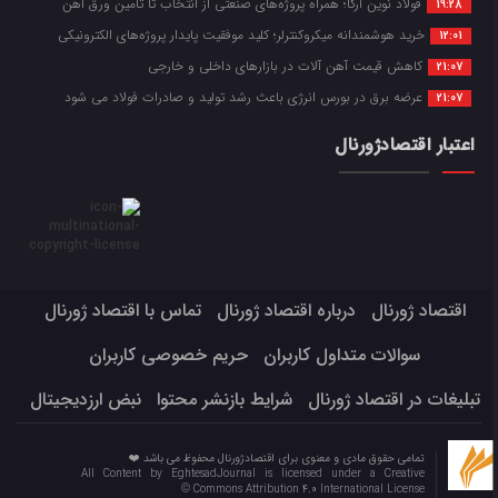
فولاد نوین آرکا؛ همراه پروژه‌های صنعتی از انتخاب تا تأمین ورق آهن
19:28
خرید هوشمندانه میکروکنترلر؛ کلید موفقیت پایدار پروژه‌های الکترونیکی
12:01
کاهش قیمت آهن آلات در بازارهای داخلی و خارجی
21:07
عرضه برق در بورس انرژی باعث رشد تولید و صادرات فولاد می شود
21:07
اعتبار اقتصادژورنال
اقتصاد ژورنال
درباره اقتصاد ژورنال
تماس با اقتصاد ژورنال
سوالات متداول کاربران
حریم خصوصی کاربران
تبلیغات در اقتصاد ژورنال
شرایط بازنشر محتوا
نبض ارزدیجیتال
تمامی حقوق مادی و معنوی برای اقتصادژورنال محفوظ می باشد ❤️
All Content by EghtesadJournal is licensed under a Creative
Commons Attribution 4.0 International License ©️