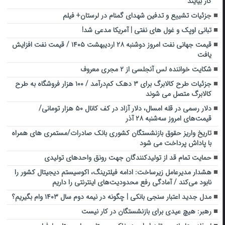
کار بیایند
جزئیات تشییع و تدفین شهدای گمنام در لرستان+ فیلم
تبانی اوپک و غول های نفتی | آمریکا مدعی شد!
قیمت جهانی نفت امروز دوشنبه ۲۸ اردیبهشت ۱۴۰۵ / قیمت نفت افزایش
یافت
شکایت خواننده لس آنجلسی از ۲ مجری معروف
جزئیات طرح کالابرگ برای ۳ دهک کم‌درآمد / ۱۰۰ هزار فروشگاه به طرح
کالابرگ متصل می شوند
دلار رسمی در قله امسال، دلار آزاد در کف کانال ۵۰ هزار تومانی/
قیمت‌های امروز سه‌شنبه ۲۸ آذر
تاریخ واریز حقوق بازنشستگان کشوری بانک صادرات/مستمری های همراه
با پاداش پرداخت می شود
حمایت تمام قد از تولیدکنندگان جهت رونق واحد‌های تولیدی
هشدار مدیرعامل زیرساخت: ادامه فیلترینگ، اکوسیستم دیجیتال کشور را
نابود می‌کند / آمادگی رفع محدودیت‌های اینترنتی را داریم
مدل جدید اعتبار سنجی بانکی | چگونه در نیمه دوم سال ۱۴۰۳ وام بگیریم؟
رهبر: هیچ عیدی برای بازنشستگان در کار نیست