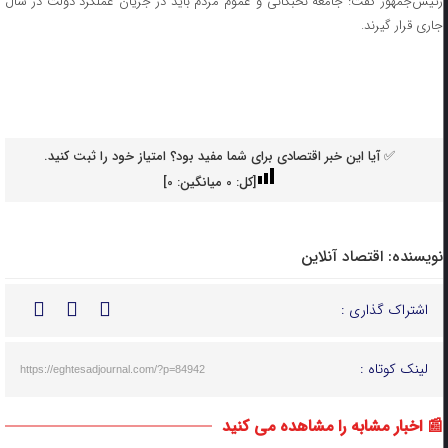
رئیس‌جمهور گفت: جامعه نخبگانی و عموم مردم باید در جریان عملکرد دولت در سال
جاری قرار گیرند.
✅ آیا این خبر اقتصادی برای شما مفید بود؟ امتیاز خود را ثبت کنید.
[کل:
0
میانگین:
0
]
نویسنده:
اقتصاد آنلاین
اشتراک گذاری :
لینک کوتاه :
https://eghtesadjournal.com/?p=84942
📰 اخبار مشابه را مشاهده می کنید