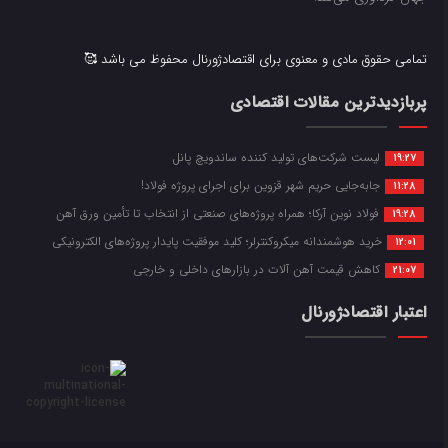
تمامی حقوق مادی و معنوی برای اقتصادژورنال محفوظ می باشد 🥰
پربازدیدترین مقالات اقتصادی
لیست شرکت‌های تولید کننده ساندویچ پانل
19:27
جابه‌جایی حریم شهر قزوین برای اجرای پروژه فولاد!
11:28
فولاد نوین آرکا؛ همراه پروژه‌های صنعتی از انتخاب تا تأمین ورق آهن
19:28
خرید هوشمندانه میکروکنترلر؛ کلید موفقیت پایدار پروژه‌های الکترونیکی
12:01
کاهش قیمت آهن آلات در بازارهای داخلی و خارجی
21:07
اعتبار اقتصادژورنال