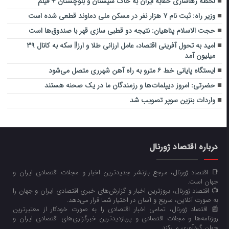
لحظه رهاسازی حقابه ایران به خاک سیستان و بلوچستان + فیلم
وزیر راه: ثبت نام ۷ هزار نفر در مسکن ملی دماوند قطعی شده است
حجت الاسلام پناهیان: نتیجه دو قطبی سازی قهر با صندوق‌ها است
امید به تحول آفرینی اقتصاد، عامل ارزانی طلا و ارز!| سکه به کانال ۳۹
میلیون آمد
ایستگاه پایانی خط ۶ مترو به راه آهن شهرری متصل می‌شود
حضرتی: امروز دیپلمات‌ها و رزمندگان ما در یک صحنه هستند
واردات بنزین سوپر تصویب شد
درباره اقتصاد ژورنال
📑 اقتصاد ژورنال، مرجع بازنشر جدیدترین اخبار و مجلات اقتصادی ایران و
جهان است.
📺 اقتصاد ژورنال، بروزترین اخبار و گزارش‌های خبری اقتصادی ایران و جهان را
به صورت آنلاین، سریع و آسان در اختیار شما قرار می‌‌دهد.
📰 اقتصاد ژورنال، تمامی اخبار اقتصادی را به صورت خودکار از معتبرترین
روزنامه‌ها و مجلات اقتصادی و پربازدیدترین خبرگزاری‌های اقتصادی ایران و
جهان گردآوری می‌کند.