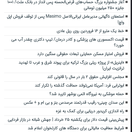
آغاز جشنواره بزرگ حساب‌های قرض‌الحسنه پس انداز در بانک ملت/ ۱۰۰۱
جایزه ۲۵۰ میلیون تومانی
استعفای ناگهانی مدیرعامل ایرانی‌الاصل Masimo پس از توقف فروش اپل
واچ!
خط یک مترو از ۱۶ فروردین روی ریل عادی
قیمت اکسسوری های پزشکی و کادر درمان/ تیپ دکتری چقدر آب می
خورد؟
فروش امتیاز مسکن حمایتی تبعات حقوقی سنگین دارد
«اینریل»؛ از پروژه ریلی بزرگ ترکیه برای پیوند شرق و غرب تا تهدید
ترانزیت ایران!
مجلس افزایش حقوق ۲ بار در سال را قانونی کند
ابوترابی فرد: آمریکا نمی‌تواند حماقت گذشته را تکرار کند
حمله موشکی به نیروگاه اتمی بوشهر تایید شد؟
این سدان چینی؛ رقیب قدرتمند مرسدس بنز و بی ام و + عکس
راه اندازی کریدور دریایی برای کمک به غزه
پیش‌بینی قیمت دلار برای یکشنبه ۲۵ خرداد | جهش شبانه در بازار فردایی
شرایط معافیت مالیاتی برای دستگاه های کارتخوان اعلام شد