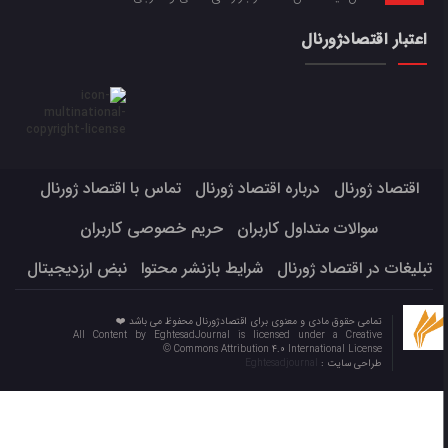
اعتبار اقتصادژورنال
اقتصاد ژورنال
درباره اقتصاد ژورنال
تماس با اقتصاد ژورنال
سوالات متداول کاربران
حریم خصوصی کاربران
تبلیغات در اقتصاد ژورنال
شرایط بازنشر محتوا
نبض ارزدیجیتال
تمامی حقوق مادی و معنوی برای اقتصادژورنال محفوظ می باشد ❤️
All Content by EghtesadJournal is licensed under a Creative
Commons Attribution 4.0 International License ©️
طراحی سایت :
Eghtesadjournal