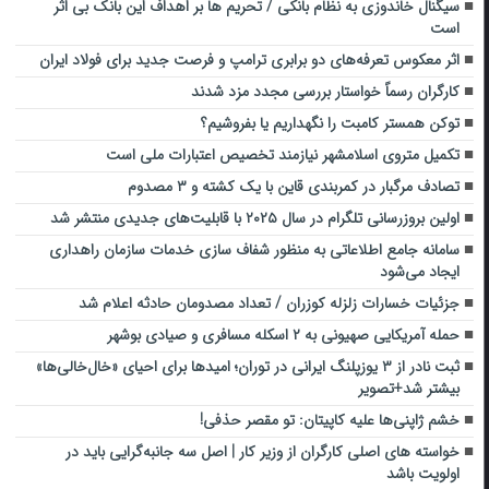
سیگنال خاندوزی به نظام بانکی / تحریم ها بر اهداف این بانک بی اثر
است
اثر معکوس تعرفه‌های دو برابری ترامپ و فرصت جدید برای فولاد ایران
کارگران رسماً خواستار بررسی مجدد مزد شدند
توکن همستر کامبت را نگهداریم یا بفروشیم؟
تکمیل متروی اسلامشهر نیازمند تخصیص اعتبارات ملی است
تصادف مرگبار در کمربندی قاین با یک کشته و ۳ مصدوم‌
اولین بروزرسانی تلگرام در سال ۲۰۲۵ با قابلیت‌های جدیدی منتشر شد
سامانه جامع اطلاعاتی به منظور شفاف سازی خدمات سازمان راهداری
ایجاد می‌شود
جزئیات خسارات زلزله کوزران / تعداد مصدومان حادثه اعلام شد
حمله آمریکایی صهیونی به ۲ اسکله مسافری و صیادی بوشهر
ثبت نادر از ۳ یوزپلنگ ایرانی در توران؛ امیدها برای احیای «خال‌خالی‌ها»
بیشتر شد+تصویر
خشم ژاپنی‌ها علیه کاپیتان: تو مقصر حذفی!
خواسته های اصلی کارگران از وزیر کار | اصل سه جانبه‌گرایی باید در
اولویت باشد