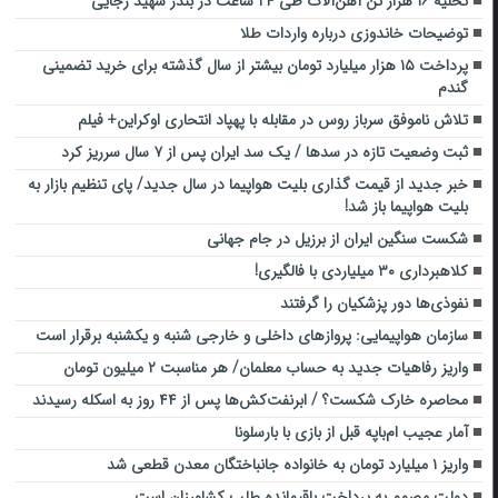
تخلیه ۱۶ هزار تن آهن‌آلات طی ۲۴ ساعت در بندر شهید رجایی
توضیحات خاندوزی درباره واردات طلا
پرداخت ۱۵ هزار میلیارد تومان بیشتر از سال گذشته برای خرید تضمینی
گندم
تلاش ناموفق سرباز روس در مقابله با پهپاد انتحاری اوکراین+ فیلم
ثبت وضعیت تازه در سد‌ها / یک سد ایران پس از ۷ سال سرریز کرد
خبر جدید از قیمت گذاری بلیت هواپیما در سال جدید/ پای تنظیم بازار به
بلیت هواپیما باز شد!
شکست سنگین ایران از برزیل در جام جهانی
کلاهبرداری ۳۰ میلیاردی با فالگیری!
نفوذی‌ها دور پزشکیان را گرفتند
سازمان هواپیمایی: پروازهای داخلی و خارجی شنبه و یکشنبه برقرار است
واریز رفاهیات جدید به حساب معلمان/ هر مناسبت ۲ میلیون تومان
محاصره خارک شکست؟ / ابرنفت‌کش‌ها پس از ۴۴ روز به اسکله رسیدند
آمار عجیب ام‌باپه قبل از بازی با بارسلونا
واریز ۱ میلیارد تومان به خانواده جانباختگان معدن قطعی شد
دولت مصمم به پرداخت باقیمانده طلب کشاورزان است