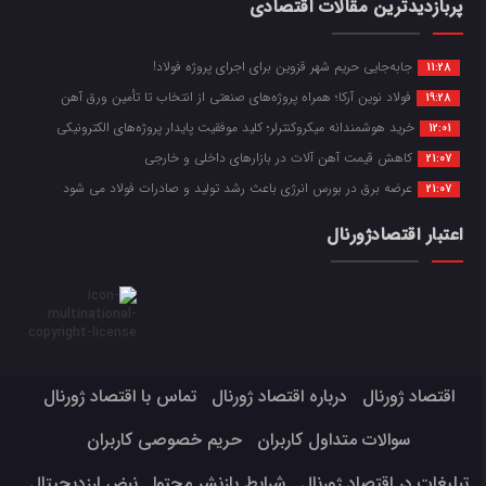
پربازدیدترین مقالات اقتصادی
جابه‌جایی حریم شهر قزوین برای اجرای پروژه فولاد!
11:28
فولاد نوین آرکا؛ همراه پروژه‌های صنعتی از انتخاب تا تأمین ورق آهن
19:28
خرید هوشمندانه میکروکنترلر؛ کلید موفقیت پایدار پروژه‌های الکترونیکی
12:01
کاهش قیمت آهن آلات در بازارهای داخلی و خارجی
21:07
عرضه برق در بورس انرژی باعث رشد تولید و صادرات فولاد می شود
21:07
اعتبار اقتصادژورنال
اقتصاد ژورنال
درباره اقتصاد ژورنال
تماس با اقتصاد ژورنال
سوالات متداول کاربران
حریم خصوصی کاربران
تبلیغات در اقتصاد ژورنال
شرایط بازنشر محتوا
نبض ارزدیجیتال