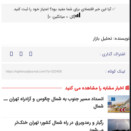
✅ آیا این خبر اقتصادی برای شما مفید بود؟ امتیاز خود را ثبت کنید.
[کل:
0
میانگین:
0
]
نویسنده:
تحلیل بازار
اشتراک گذاری :
لینک کوتاه :
https://eghtesadjournal.com/?p=320408
📰 اخبار مشابه را مشاهده می کنید
انسداد مسیر جنوب به شمال چالوس و آزادراه تهران ــ
شمال
رگبار و رعدوبرق در راه شمال کشور؛ تهران خنک‌تر
می‌شود