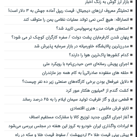
بازار ارز گوش به زنگ اخبار
تحلیلگر معروف ارز‌های دیجیتال: قیمت ریپل آماده جهش به ۳ دلار است!
انصارالله: هیچ کس نمی تواند عملیات نظامی یمن را متوقف کند
استعفای هیات مدیره پرسپولیس تایید شد؟
پنهان شدن کارفرمایان پشت دولت / سفره کارگران کوچک تر می شود؟
مدرن‌ترین پالایشگاه خاورمیانه در بازار سرمایه پذیرش شد
کدام کشورها پاک‌ترین هوا را دارند؟
اجرای پویش رسانه‌ای «من حیدری‌ام» با رویکرد ملی
حلقه های مفقوده صادراتی| به کام همه جز مازندران
دلایل غیرفعال بودن برخی کارگاه‌های صنعتی زیر ده نفر چیست؟
کشت گندم از ۶میلیون هکتار عبور کرد
قطعی برق و گاز ظرفیت تولید سیمان ایلام را به ۶۵ درصد رساند‌
تابلو فرش ماشینی : هنری اقتصادی
آغاز اجرای الگوی جدید توزیع کالا با مشارکت مستقیم اصناف
ایرادات واگذاری ایران خودرو به کروز این هفته در مجلس بررسی می‌شود
پیش بینی قیمت طلا ۳۰ اردیبهشت / سقوط قیمت طلا و سکه در راه