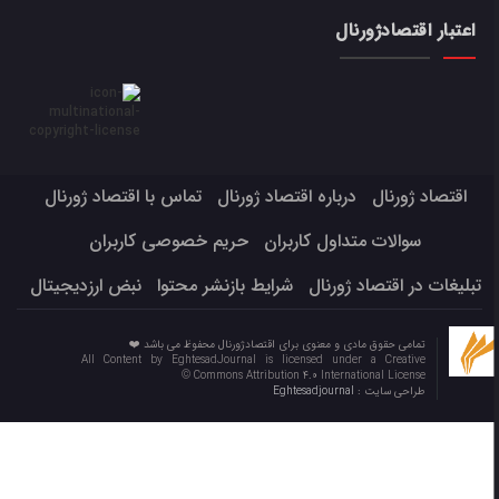
اعتبار اقتصادژورنال
اقتصاد ژورنال
درباره اقتصاد ژورنال
تماس با اقتصاد ژورنال
سوالات متداول کاربران
حریم خصوصی کاربران
تبلیغات در اقتصاد ژورنال
شرایط بازنشر محتوا
نبض ارزدیجیتال
تمامی حقوق مادی و معنوی برای اقتصادژورنال محفوظ می باشد ❤️
All Content by EghtesadJournal is licensed under a Creative
Commons Attribution 4.0 International License ©️
طراحی سایت :
Eghtesadjournal