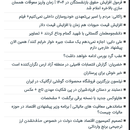
فرمول افزایش حقوق بازنشستگان در ۱۴۰۴ | زمان واریز معوقات همسان
سازی بالاخره اعلام شد
زاکانی: مردم را اسیر بی‌تعهدی خودروسازان داخلی نمی‌کنیم+ فیلم
افزایش قیمت حبوبات هم زمان با افزایش قیمت دلار
دانشجومعلمان گلستانی با شهید گمنام وداع کردند + تصاویر
علی دایی: اجازه نمی‌دهم یک مشت جیره خوار خرابم کنند/ همین الان
پیشنهاد خارجی دارم
عقب گرد بورس ادامه خواهد داشت؟
خضریان: گزارش انتصابات فامیلی در منطقه آزاد ارس نگران‌کننده است
خبر خوش برای پرستاران
نیلسون بزرگترین فروشگاه محصولات گوشتی ارگانیک در ایران
دستبند بر دستان فریادشیران در پی شکایت مهدی تاج + عکس
هایلوکس جدید با نسخه برقی برگشت + مشخصات
ساماندهی معافیت‌ های مالیاتی | برنامه وزیر پیشنهادی اقتصاد در حوزه
مالیات چیست؟
تصمیم کمیسیون اقتصاد هیئت دولت در خصوص حذف‌نشدن ارز
ترجیحی برنج وارداتی