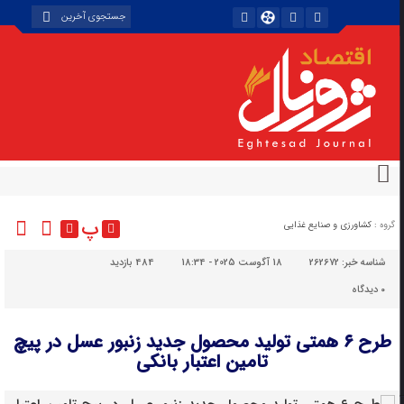
پ
گروه :
کشاورزی و صنایع غذایی
شناسه خبر:
262672
18 آگوست 2025 - 18:34
484 بازدید
۰
دیدگاه
طرح ۶ همتی تولید محصول جدید زنبور عسل در پیچ
تامین اعتبار بانکی