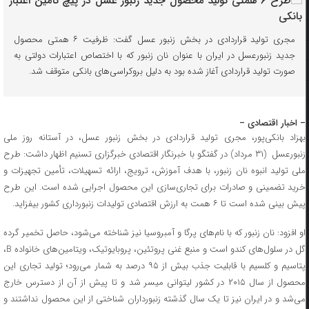
مجری تولید قراردادی در بخش زنبور عسل گفت: ظرفیت ۶ همتی محصول
جدید زنبورعسل در ایران با عنوان نان زنبور که با اختصاص اعتبارات دولتی به
صورت تولید قراردادی آغاز شده بود به دلیل بروکراسی‌های بانکی متوقف شد.
– اخبار اقتصادی –
بهزاد بانکی‌پور، مجری تولید قراردادی در بخش زنبور عسل، در آستانه روز ملی
زنبورعسل (۳۱ مرداد) در گفتگو با خبرنگار اقتصادی خبرگزاری تسنیم اظهار داشت: طرح
ملی تولید انبوه نان زنبور، با هدف آموزش، ترویج، ارائه تسهیلات، تأمین تجهیزات و
خرید تضمینی و صادرات برای تجاری‌سازی این محصول اجرایی شده است. این طرح
پیش بینی شده است تا ۶ همت به ارزش اقتصادی تولیدات زنبورداری کشور بیفزاید.
او افزود: نان زنبور که با نام‌های پرگا و آمبروسیا نیز شناخته می‌شود، حاصل تخمیر گرده
گل در سلول‌های کندو است و منبع غنی پروتئین، پروبایوتیک، ویتامین‌های خانواده B،
پتاسیم و کلسیم با قابلیت جذب بیش از ۹۵ درصد به شمار می‌رود؛ تولید تجاری این
محصول از سال ۲۰۱۵ در کشور لیتوانی میسر شد و تا پیش از آن از دسترس خارج
می‌شد و در ایران نیز تا یک سال گذشته زنبورداران شناختی از این محصول نداشتند و