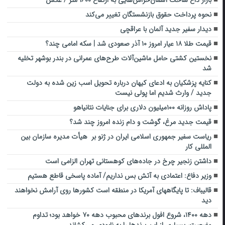
بازار داغ ساخت آسمان‌خراش‌هایی به ارتفاع ۱۶۰۰ متر / عکس
نحوه پرداخت حقوق بازنشستگان تغییر می‌کند
دیدار سفیر جدید آلمان با عراقچی
قیمت طلا ۱۸ عیار امروز ۱۰ آذر صعودی شد | سکه امامی چند؟
نخستین کشتی حامل ماشین‌آلات طرح‌های عمرانی در بندر بوشهر تخلیه
شد
کنایه پزشکیان به ادعای کیهان درباره تحویل اسب زین شده به دولت
جدید / وارث شدیم اما پولی نیست
پاداش روزانه ۱۰۰میلیون دلاری برای جنایات نتانیاهو
قیمت جدید مرغ، گوشت و دام زنده امروز چند شد؟
ریاست سفیر جمهوری اسلامی ایران در ژنو بر هیأت مدیره سازمان بین
المللی کار
داشتن زنجیر چرخ در جاده‌های کوهستانی تهران الزامی است
وزیر دفاع: اعتمادی به آتش بس نداریم/ آماده پاسخی قاطع هستیم
قالیباف: تا پایگاههای آمریکا در منطقه است کشورها روی آرامش نخواهند
دید
دهه ۱۴۰۰، شروع افول برندهای محبوب دهه ۷۰ خواهد بود؛ تداوم