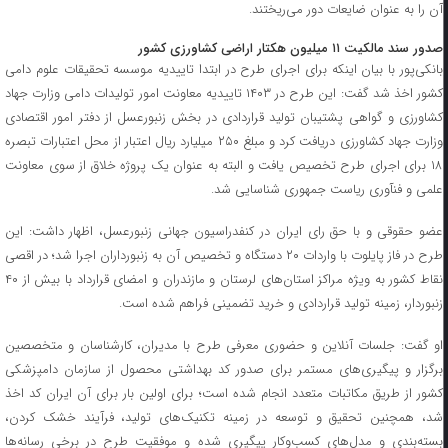
آن را به عنوان ضایعات دور می‌ریختند.
صدور سند مالکیت ۱۱ میلیون هکتار اراضی کشاورزی کشور
بانکی‌پور با بیان اینکه برای اجرای طرح در ابتدا تاییدیه موسسه تحقیقات علوم دامی
کشور اخذ شد گفت: این طرح در ۱۴۰۳ تاییدیه معاونت امور تولیدات دامی وزارت جهاد
کشاورزی و گواهی پشتیبان تولید قراردادی در بخش زنبورعسل از دفتر امور اقتصادی
وزارت جهاد کشاورزی دریافت کرد و مبلغ ۲۵۰ میلیارد ریال اعتبار از محل اعتبارات تبصره
۱۸ برای اجرای طرح تخصیص یافت و البته به عنوان یک پروژه خلاق از سوی معاونت
علمی و فنآوری ریاست جمهوری شناسایی شد.
ضو حقوقی و با حق رای ایران در کنفدراسیون جهانی زنبورعسل، اظهار داشت:
این
طرح در فاز پایلوت با واردات ۲۰ دستگاه و تخصیص آن به زنبورداران اجرا شد؛ در اقصی
نقاط کشور به ویژه مراکز استان‌های لرستان و مازندران و امضای قرارداد با بیش از ۴۰
زنبوردار، زمینه تولید قراردادی و خرید تضمینی فراهم شده است.
او گفت: جلسات آنلاین و حضوری معرفی طرح با مدیران، کارشناسان و متخصصین
برگزار و پیگیری‌های مستمر برای صدور کد بهداشتی محصول از سازمان دامپزشکی
کشور از طریق مکاتبات متعدد انجام شده است؛ برای اولین بار برای آن ایران کد اخذ
شد، همچنین تحقیق و توسعه در زمینه تکنیک‌های تولید، فرآیند خشک کردن،
بسته‌بندی و مدل‌های کسب‌وکار پیگیری شده و موفقیت طرح در برخی رسانه‌ها