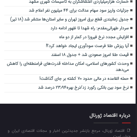
خسارت هزارمیلیاردی اغتشاشگران به تأسیسات شهری مشهد
جزئیات واریز سود سهام عدالت برای ۴۴ میلیون نفر اعلام شد
جدول زمانبندی قطع برق امروز تهران و سایر استان‌ها منتشر شد (۱۸ تیر)
سردار طهرانی‌مقدم: راه شهدا تا ظهور ادامه دارد
افزایش مجدد نرخ فیروزا در کمتر از دو ماه
آیا ریزش طلا فرصت سودآوری ایجاد خواهد کرد؟!
قیمت طلا امروز صعودی شد + جدول ۱۸ اسفند
وحدت کشورهای اسلامی، امکان مداخله قدرت‌های فرامنطقه‌ای را کاهش
می‌دهد
حمله القاعده در مالی حدود ۷۰ کشته بر جای گذاشت!
نرخ سود بین بانکی رکورد زد/نرخ بهره۲۳٫۹۴ درصد شد
درباره اقتصاد ژورنال
📑 اقتصاد ژورنال، مرجع بازنشر جدیدترین اخبار و مجلات اقتصادی ایران و
جهان است.