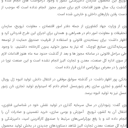
توزیع این محصول سازمان دامپزشکی کشور با وجود درخواست های انجام شده و
گذشت یک سال هنوز اقدامات لازم برای صدور مجوز انجام نداده است که موجب از
دست رفتن بازارهای داخلی و خارجی شده است.
وی از وزارت جهاد کشاورزی از جمله دفتر امور اقتصادی ، معاونت ترویج، سازمان
تحقیقات و معاونت امور دام در همراهی و همدلی برای اجرای این طرح قدردانی کرد و
اظهار داشت: برای بسته‌بندی قانونی و استفاده از ظرفیت صندوق حمایت از توسعه
سرمایه‌گذاری صنایع کوچک که نیاز به مجوز «تولید بدون کارخانه» داشتیم، با وجود
طی مراحل قانونی در سامانه مجوز ها و بعد از گذشت حدود سه ماه هنوز اقدامات لازم
از سوی اداره کل صنعت، معدن و تجارت البرز انجام نشده است و این صنعت نوپا در
کشور را در معرض بروکراسی اداری قرار داده است.
بانکی پور اظهار داشت: در گذشته سوابق موفقی در انتقال دانش تولید انبوه ژل‌ رویال
به کشور و تجاری سازی زهر زنبورعسل انجام دادم که امیدوارم تولید تجاری نان زنبور
عسل نیز به تولید انبوه برسد.
وی گفت: زنبوداران در سال سرمایه گذاری در تولید نقش خود در شناسایی فناوری،
انتقال آن به کشور، ترویج آموزش و بومی سازی، خرید تضمینی و صادرات آن را
انجام داده اند و با رفع بورکراسی‌های مرتبط با صندوق کارآفرینی امید، دامپزشکی و
اداره کل صنعت معدن تجارت البرز شاهد دستاوردهای جدیدی در بخش تولید محصول