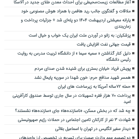
آغاز مطالعات زیست‌محیطی برای احداث معدن طلای جدید در آلاسکا
ملاقات و گفتگوی جالب رید هافمن با همزاد هوش مصنوعی خود
یارانه معیشتی اردیبهشت ۱۴۰۴ دو پله‌ای شد + جزئیات پرداخت و
زمان‌بندی
پزشکیان: به زانو در آوردن ملت ایران یک خواب و خیال است
قیمت جهانی نفت افزایش یافت
دلیل کنار گذاشتن « سمیه سیما » از دانشگاه تربیت مدرس به روایت
رئیس دانشگاه
پویش فریاد خیابان بستری برای شنیده شدن صدای مردم
همسر شهید مدافع حرم: خون شهد‌ا در سوریه پایمال نشد
حمله ۷۲ساله آمریکا به زیرساخت های ایران
پرداخت ۷۰ هزار فقره تسهیلات در سال جاری توسط صندوق کارآفرینی
امید
چه شد که در بخش مسکن، «ناسازنده‌ها» جای «سازنده‌ها» نشستند؟
شهادت ۳ نفر از کارکنان تامین اجتماعی در حملات رژیم صهیونیستی
دیدار سفیر انگلیس در تهران با اسماعیل بقائی
دو تصمیم مهم وزارت صمت برای تسریع در تخصیص ارز واحد‌های