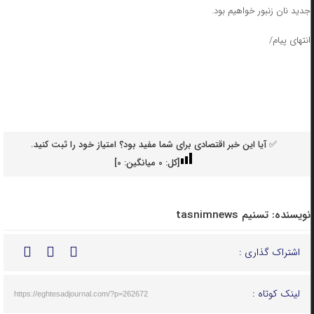
جدید نان زنبور خواهیم بود.
انتهای پیام/
✅ آیا این خبر اقتصادی برای شما مفید بود؟ امتیاز خود را ثبت کنید.
[کل:
0
میانگین:
0
]
نویسنده:
تسنیم tasnimnews
اشتراک گذاری :
لینک کوتاه :
https://eghtesadjournal.com/?p=262672