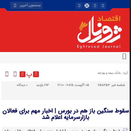
پ
گروه :
بانک، بیمه و بودجه
شناسه خبر:
258354
05 آگوست 2025 - 21:10
213 بازدید
۰
دیدگاه
سقوط سنگین باز هم در بورس | اخبار مهم برای فعالان
بازارسرمایه اعلام شد