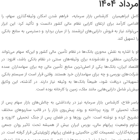
مرداد ۱۴۰۴
کامل ابراهیمیان کارشناس بازار سرمایه، فراهم شدن امکان وثیقه‌گذاری سهام، را
اقدامی کارآمد برای ارتقای کارایی نظام مالی کشور دانست و تأکید کرد: این ابزار
می‌تواند نیاز به فروش دارایی‌های ارزشمند را از میان بردارد و دسترسی به منابع بانکی
را تسهیل کند.
او با اشاره به نقش محوری بانک‌ها در نظام تأمین مالی کشور و این‌که سهام می‌تواند
جایگزینی منطقی و نقدشونده برای وثیقه‌های سنتی در نظام بانکی باشد، افزود: در
اقتصاد ایران، بانک‌ها یکی از اصلی‌ترین منابع تأمین مالی چه برای سهامداران عمده
شرکت‌های بورسی و چه برای سهامداران خرد هستند. وقتی قرار است از سیستم بانکی
تسهیلاتی دریافت شود، طبیعتاً بانک‌ها به وثیقه نیاز دارند. در گذشته، این وثایق
بیش‌تر شامل دارایی‌هایی مانند ملک، زمین یا کارخانه بوده‌ است.
یاسر فلاح، کارشناس بازار سرمایه نیز در یادداشتی به چالش‌های بازار سهام پس از
جنگ تحمیلی ۱۲ روزه پرداخته و روند پیش‌روی بازار را در قالب سناریوهای مختلف
تشریح کرده و نوشته است: «این روزها و در فضای پس از جنگ تحمیلی ۱۲روزه و
تداوم وضعیت پرابهام مالی، بورس ایران بیش از همیشه تحت تاثیر روان جمعی
سرمایه‌گذاران، تصمیمات کلان حاکمیتی و فضای پرابهام ژئوپلیتیکی قرار گرفته است. در
این وضعیت، حتی تحلیل‌پذیرترین سهم‌ها نیز تابعی از «جو عمومی» و «رفتار توده‌ای