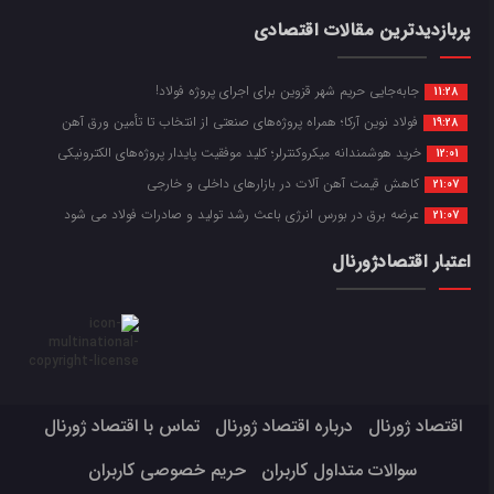
پربازدیدترین مقالات اقتصادی
جابه‌جایی حریم شهر قزوین برای اجرای پروژه فولاد!
11:28
فولاد نوین آرکا؛ همراه پروژه‌های صنعتی از انتخاب تا تأمین ورق آهن
19:28
خرید هوشمندانه میکروکنترلر؛ کلید موفقیت پایدار پروژه‌های الکترونیکی
12:01
کاهش قیمت آهن آلات در بازارهای داخلی و خارجی
21:07
عرضه برق در بورس انرژی باعث رشد تولید و صادرات فولاد می شود
21:07
اعتبار اقتصادژورنال
اقتصاد ژورنال
درباره اقتصاد ژورنال
تماس با اقتصاد ژورنال
سوالات متداول کاربران
حریم خصوصی کاربران