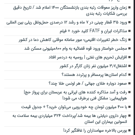
زمان واریز معوقات رتبه بندی بازنشستگان ۱۴۰۰ اعلام شد / تاریخ دقیق
بررسی شکایات رتبه بندی
ورود ۳۵ قطار چینی در ۷ ماه و رشد ۱۲ درصدی حمل‌ونقل ریلی بین المللی
مذاکرات ایران و FATF کلید خورد + فیلم
زنگ خطر تغییرات اقلیمی؛ عبور سامانه موقتی کاهش دما در کشور
مجلس خواستار ورود قوه قضائیه به وام ۸۰۰میلیونی مسکن شد
افزایش تحریم های نفتی | روسیه به دردسر افتاد
اشتغال۳٫۷ میلیون نفر زنان کارگر در کشور
کدام استان‌ها پرمسافر و پرتردد هستند؟
صعود دوباره طلای جهانی / هر اونس طلا چند؟
رفت و آمد مذاکره کننده های ایرانی به عربستان برای پرواز حج|
هواپیمایی: مشکل فنی برطرف می شود!
با ۴۰۰ میلیون تومان چه خودرویی می‌توان خرید؟ + جدول قیمت
چهار داروی دیابتی ها بیمه شد/پرداخت ۳۲۴ میلیاردی بیمه سلامت به
انسولین بیماران این استان
بورس بالاخره سهامداران را غافلگیر کرد!