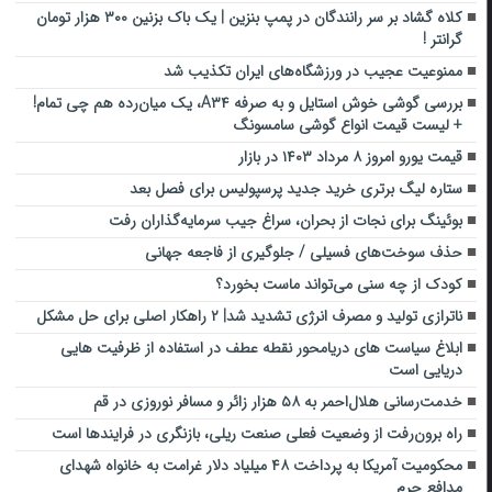
کلاه گشاد بر سر رانندگان در پمپ بنزین | یک باک بزنین ۳۰۰ هزار تومان
گرانتر !
ممنوعیت عجیب در ورزشگاه‌های ایران تکذیب شد
بررسی گوشی خوش استایل و به صرفه A۳۴، یک میان‌رده هم چی تمام!
+ لیست قیمت انواع گوشی سامسونگ
قیمت یورو امروز ۸ مرداد ۱۴۰۳ در بازار
ستاره لیگ برتری خرید جدید پرسپولیس برای فصل بعد
بوئینگ برای نجات از بحران، سراغ جیب سرمایه‌گذاران رفت
حذف سوخت‌های فسیلی / جلوگیری از فاجعه جهانی
کودک از چه سنی می‌تواند ماست بخورد؟
ناترازی تولید و مصرف انرژی تشدید شد| ۲ راهکار اصلی برای حل مشکل
ابلاغ سیاست های دریامحور نقطه عطف در استفاده از ظرفیت هایی
دریایی است
خدمت‌رسانی هلال‌احمر به ۵۸ هزار زائر و مسافر نوروزی در قم
راه برون‌رفت از وضعیت فعلی صنعت ریلی، بازنگری در فرایندها است
محکومیت آمریکا به پرداخت ۴۸ میلیاد دلار غرامت به خانواه شهدای
مدافع حرم