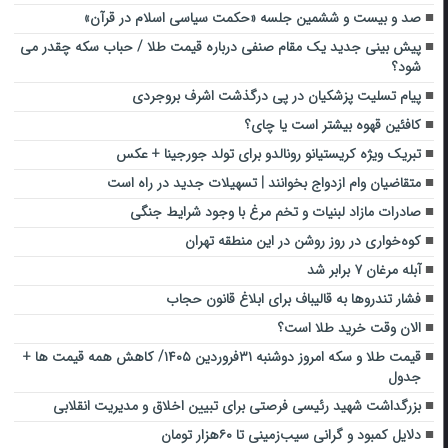
صد و بیست و ششمین جلسه «حکمت سیاسی اسلام در قرآن»
پیش بینی جدید یک مقام صنفی درباره قیمت طلا / حباب سکه چقدر می
شود؟
پیام تسلیت پزشکیان در پی درگذشت اشرف بروجردی
کافئین قهوه بیشتر است یا چای؟
تبریک ویژه کریستیانو رونالدو برای تولد جورجینا + عکس
متقاضیان وام ازدواج بخوانند | تسهیلات جدید در راه است
صادرات مازاد لبنیات و تخم مرغ با وجود شرایط جنگی
کوه‌خواری در روز روشن در این منطقه تهران
آبله مرغان ۷ برابر شد
فشار تندروها به قالیباف برای ابلاغ قانون حجاب
الان وقت خرید طلا است؟
قیمت طلا و سکه امروز دوشنبه ۳۱فروردین ۱۴۰۵/ کاهش همه قیمت ها +
جدول
بزرگداشت شهید رئیسی فرصتی برای تبیین اخلاق و مدیریت انقلابی
دلایل کمبود و گرانی سیب‌زمینی تا ۶۰هزار تومان