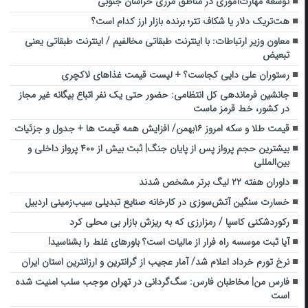
توسعه مهارت‌آموزی در مناطق مرزی خراسان جنوبی
هت‌تریک دلار یا شکاف تتر؛ برنده بازار ارز کدام است؟
معاون وزیر ارتباطات: با اینترنت طبقاتی مخالفیم / اینترنت طبقاتی یعنی
تبعیض
رستوران علی دایی کجاست؟ + لیست قیمت غذاهای لاکچری
جانشین فرماندهی کل انتظامی: حضور حتی یک نفر اتباع بیگانه غیر مجاز
در کشور، خط قرمز ماست
قیمت طلا و سکه امروز ۱۶بهمن/ افزایش همه قیمت ها + جدول و جزئیات
بیشترین حجم پرواز پس از پایان جنگ| ثبت بیش از ۴۰۰ پرواز داخلی و
بین‌المللی
داوران هفته ۲۲ لیگ برتر مشخص شدند
خسارت سنگین آتش‌سوزی در کارخانه صنایع تبدیلی سیب‌زمینی اردبیل
رکوردشکنی کاسپا / رمزارزی که به ریزش بازار بی محلی کرد
آیا ثبت موسسه راه فرار از مالیات است؟ باورهای غلط را بشناسید!
نرخ تورم خرداد اعلام شد/ آمار عجیب از گرانترین و ارزانترین استان ایران
فارس من| مخاطبان فارس: سگ‌گردانی در تهران موجب سلب امنیت شده
است