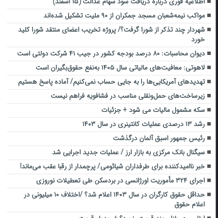
اطلاعیه فوری درباره دریافت سود سهام عدالت (۱۵ اسفند)
مواکب نیمه‌شعبان مسجد جمکران از ۹۰ ملیت تشکیل شده‌اند
شهردار چند تذکر از شورا گرفت؟/ پروژه تخریب اعضای منتقد شورا کلید
خورد
دیوان محاسبات: ۸۰ درصد بودجه کشور در جیب ۴۱ شرکت دولتی است
لاهوتی: معافیت‌های مالیاتی سال ۱۴۰۵ به‌نفع حقوق‌بگیران است
تهدیدهای آمریکایی‌ها را به جایی حساب نمی‌کنیم/ آماده پاسخ هستیم
زیرساخت‌های حمل‌ونقلی مناسب در فشافویه فراهم نیست
سکه مشمول مالیات می شود + جزئیات
رشد ۱۳ درصدی عملیات کانتینری در سال ۱۴۰۳
رئیس‌ جمهور اسبق آلمان درگذشت
سیگنال بانک مرکزی به بازار ارز / عملیات جدید اجرایی شد
خبر ناامیدکننده برای طرفداران شیائومی/ پرچمدار از رقبا عقب می‌ماند!
اجرای ۳۲۴ مأموریت اورژانسی در بردسکن طی تعطیلات نوروزی
حداقل حقوق کارگران در سال ۱۴۰۳ اعلام شد؟ /اختلاف ۱۰ میلیونی در
اعلام حقوق