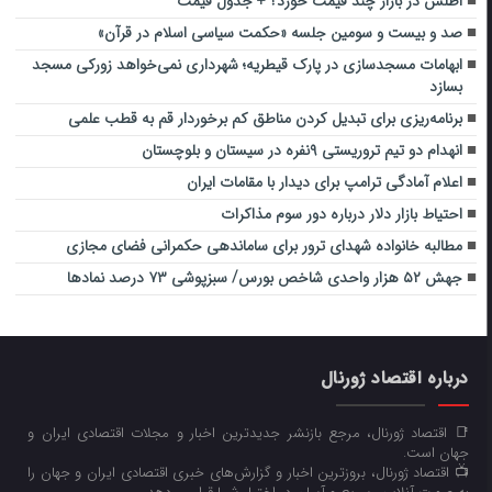
اطلس در بازار چند قیمت خورد؟ + جدول قیمت
صد و بیست و سومین جلسه «حکمت سیاسی اسلام در قرآن»
ابهامات مسجدسازی در پارک قیطریه؛ شهرداری نمی‌خواهد زورکی مسجد
بسازد
برنامه‌ریزی برای تبدیل کردن مناطق کم برخوردار قم به قطب علمی
انهدام دو تیم تروریستی ۹نفره در سیستان و بلوچستان
اعلام آمادگی ترامپ برای دیدار با مقامات ایران
احتیاط بازار دلار درباره دور سوم مذاکرات
مطالبه خانواده شهدای ترور برای ساماندهی حکمرانی فضای مجازی
جهش ۵۲ هزار واحدی شاخص بورس/ سبزپوشی ۷۳ درصد نمادها
درباره اقتصاد ژورنال
📑 اقتصاد ژورنال، مرجع بازنشر جدیدترین اخبار و مجلات اقتصادی ایران و
جهان است.
📺 اقتصاد ژورنال، بروزترین اخبار و گزارش‌های خبری اقتصادی ایران و جهان را