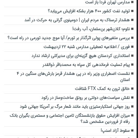
مدارس تهران فردا باز است
تولید نفت کشور ۴۰۰ هزار بشکه افزایش می‌یابد؟
هشدار ترسناک به مردم ایران | دومینوی گرانی به حرکت در آمد
نئوم؛ کلان‌شهر بن‌سلمان، آب رفت!
بررسی متغیر‌های پولی اثرگذار بر تورم/ آیا موج جدید تورمی در راه است؟
فوری / اطلاعیه تعطیلی مدارس شنبه ۲۲ اردیبهشت
استانداری کردستان هیچ گزینه‌ای برای مدیرکلی ارشاد ندارد
پیام تسلیت فرماندهی کل سپاه به محمدباقر ذوالقدر
نشست اضطراری وزیر راه در پی هشدار قرمز بارش‌های سنگین در ۴
استان
خالق ترون به کمک FTX شتافت
نقش سیاست‌های دولتی بر رونق ساخت‌وساز در رکود
روز جهانی استکبارستیزی باید مانند شعار مرگ بر آمریکا جهانی شود
میزان افزایش حقوق بازنشستگان تامین اجتماعی و مستمری بگیران بانک
رفاه از فروردین مشخص شد؟
سقوط‌ آزاد اسنپ!