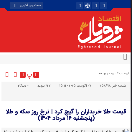
پ
گروه :
بانک، بیمه و بودجه
شناسه خبر:
258998
07 آگوست 2025 - 15:11
227 بازدید
۰
دیدگاه
قیمت طلا خریداران را گیج کرد | نرخ روز سکه و طلا
(پنجشنبه ۱۶ مرداد ۱۴۰۴)