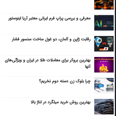
معرفی و بررسی پراپ فرم ایرانی معتبر آریا اینوستور
رقابت ژاپن و آلمان، دو غول ساخت سنسور فشار
بهترین بروکر برای معاملات طلا در ایران و ویژگی‌های
آنها
چرا بلوک زن دسته دوم نخریم؟
بهترین روش خرید میلگرد در تناژ بالا