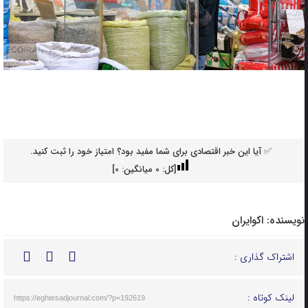
✅ آیا این خبر اقتصادی برای شما مفید بود؟ امتیاز خود را ثبت کنید.
[کل:
0
میانگین:
0
]
نویسنده:
اکوایران
اشتراک گذاری :
لینک کوتاه :
https://eghtesadjournal.com/?p=192619