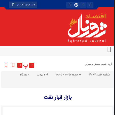
پ
گروه :
شهر، مسکن و عمران
شناسه خبر:
192619
06 فوریه 2025 - 10:35
209 بازدید
۰
دیدگاه
بازار انبار نفت