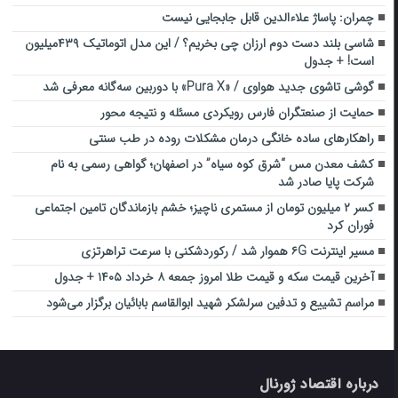
چمران: پاساژ علاءالدین قابل جابجایی نیست
شاسی بلند دست دوم ارزان چی بخریم؟ / این مدل اتوماتیک ۴۳۹میلیون
است! + جدول
گوشی تاشوی جدید هواوی / «Pura X» با دوربین سه‌گانه معرفی شد
حمایت از صنعتگران فارس رویکردی مسئله و نتیجه محور
راهکارهای ساده خانگی درمان مشکلات روده در طب سنتی
کشف معدن مس “شرق کوه سیاه” در اصفهان؛ گواهی رسمی به نام
شرکت پایا صادر شد
کسر ۲ میلیون تومان از مستمری ناچیز؛ خشم بازماندگان تامین اجتماعی
فوران کرد
مسیر اینترنت ۶G هموار شد / رکوردشکنی با سرعت تراهرتزی
آخرین قیمت سکه و قیمت طلا امروز جمعه ۸ خرداد ۱۴۰۵ + جدول
مراسم تشییع و تدفین سرلشکر شهید ابوالقاسم بابائیان برگزار می‌شود
درباره اقتصاد ژورنال