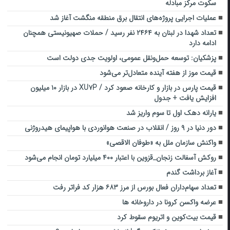
سکوت مرکز مبادله
عملیات اجرایی پروژه‌های انتقال برق منطقه منگشت آغاز شد
تعداد شهدا در لبنان به ۲۴۶۴ نفر رسید / حملات صهیونیستی همچنان
ادامه دارد
پزشکیان: توسعه حمل‌ونقل عمومی، اولویت جدی دولت است
قیمت موز از هفته آینده متعادل‌تر می‌شود
قیمت پارس در بازار و کارخانه صعود کرد / XU۷P در بازار ۱۰ میلیون
افزایش یافت + جدول
یارانه دهک اول تا سوم واریز شد
دور دنیا در ۹ روز / انقلاب در صنعت هوانوردی با هواپیمای هیدروژنی
واکنش سازمان ملل به «طوفان الاقصی»
روکش آسفالت زنجان_قزوین با اعتبار ۴۰۰ میلیارد تومان انجام می‌شود
آغاز برداشت گندم
تعداد سهام‌داران فعال بورس از مرز ۶۸۳ هزار کد فراتر رفت
عرضه واکسن کرونا در داروخانه ها
قیمت بیت‌کوین و اتریوم سقوط کرد