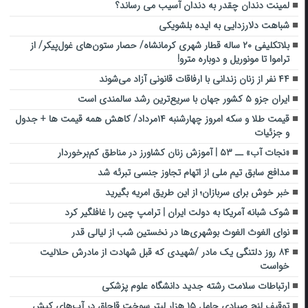
لمینت دندان چقدر به دندان آسیب می رساند؟
شباهت دلارزدایی به ایده بلشویکی
بلاتکلیفی ۲۰ ساله قطار شهری کرمانشاه/ حصار ‌ستون‌های غول‌پیکر/ از
تراموا تا مونوریل و دوباره مترو‌!
۴۴ نفر از زنان زندانی با ارفاقات قانونی آزاد می‌شوند
ایران جزو ۵ کشور جهان با سریع‌ترین رشد سالمندی است
قیمت طلا و سکه امروز چهارشنبه ۱۴مرداد/ کاهش همه قیمت ها + جدول
و جزئیات
«نجات آب» ــ ۵۳ | آموزش زنان کشاورز در مناطق کم‌برخوردار
مدافع سابق تیم ملی از اتهام تجاوز جنسی تبرئه شد
خبر خوش برای سربازان؛ از این طریق امریه بگیرید
شوک شبانه آمریکا به دولت ایران | ترامپ چین را غافلگیر کرد
نوای الغوث الغوث بوشهری‌ها در نخستین شب از لیالی قدر
۸۴ روز دلتنگی یک مادر /شهیدی که قبل شهادت از مادرش حلالیت
خواست
ارتباطات سلامت رشته جدید دانشگاه علوم پزشکی
توقیف لنج صیادی حامل ۱۵ هزار لیتر سوخت قاچاق در آب‌های کیش