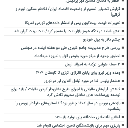
اخطار به مالکان مسکن مهر پردیس!
گزارش تحلیلی تسنیم از وضعیت اقتصاد ایران/ تلاطم سنگین تورم و
گرانی!
تغییرات قیمت بیت‌کوین پس از انتشار داده‌های تورمی آمریکا
تنش شبانه در تنگه هرمز بازار نفت را منفجر کرد/ نفت برنت گران شد
چشم دلار به پول خودرو
بررسی طرح مدیریت جامع شهری طی دو هفته آینده در مجلس
تصاویر جدید از مرکز خرید ونوس انزلی؛ امروز ۱ مردادماه
۳ حمله هوایی ترکیه به اطراف اربیل
وعده وزیر نیرو برای پایان ناترازی انرژی تا تابستان ۱۴۰۴
هشدار پلیس فتا در مورد تبادل آنلاین ارز در نوروز
کاهش فرارهای مالیاتی با اجرای طرح نشان‌دار کردن مالیات / باید برای
توسعه زیرساخت های مناطق محروم تلاش کرد
بازدهی بورس در سال ۱۴۰۲ چطور بود؟ / استان‌های طرفدار بورس را
بشناسید
فعالان اقتصادی ‌صادقانه پای تولید بایستند
واریزی مهم برای بازنشستگان تامین اجتماعی انجام شد