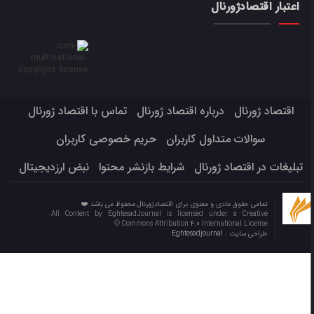
اعتبار اقتصادژورنال
اقتصاد ژورنال
درباره اقتصاد ژورنال
تماس با اقتصاد ژورنال
سوالات متداول کاربران
حریم خصوصی کاربران
تبلیغات در اقتصاد ژورنال
شرایط بازنشر محتوا
نبض ارزدیجیتال
تمامی حقوق مادی و معنوی برای اقتصادژورنال محفوظ می باشد ❤️
All Content by EghtesadJournal is licensed under a Creative
Commons Attribution 4.0 International License ©️
طراحی سایت :
Eghtesadjournal