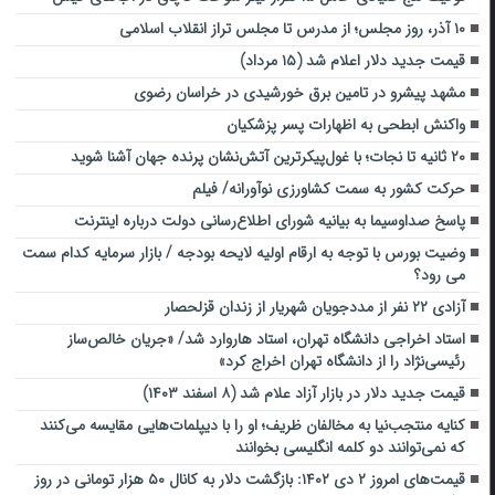
۱۰ آذر، روز مجلس؛ از مدرس تا مجلس تراز انقلاب اسلامی
قیمت جدید دلار اعلام شد (۱۵ مرداد)
مشهد پیشرو در تامین برق خورشیدی در خراسان رضوی
واکنش ابطحی به اظهارات پسر پزشکیان
۲۰ ثانیه تا نجات؛ با غول‌پیکرترین آتش‌نشان پرنده جهان آشنا شوید
حرکت کشور به سمت کشاورزی نوآورانه/ فیلم
پاسخ صداوسیما به بیانیه شورای اطلاع‌رسانی دولت درباره اینترنت
وضیت بورس با توجه به ارقام اولیه لایحه بودجه / بازار سرمایه کدام سمت
می رود؟
آزادی ۲۲ نفر از مددجویان شهریار از زندان قزلحصار
استاد اخراجی دانشگاه تهران، استاد هاروارد شد/ «جریان خالص‌ساز
رئیسی‌نژاد را از دانشگاه تهران اخراج کرد»
قیمت جدید دلار در بازار آزاد علام شد (۸ اسفند ۱۴۰۳)
کنایه منتجب‌نیا به مخالفان ظریف؛ او را با دیپلمات‌هایی مقایسه می‌کنند
که نمی‌توانند دو کلمه انگلیسی بخوانند
قیمت‌های امروز ۲ دی ۱۴۰۲: بازگشت دلار به کانال ۵۰ هزار تومانی در روز