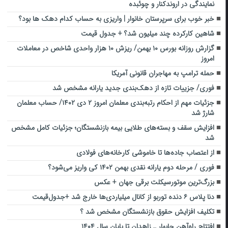
نمایندگی در اروندکنار و چوئبده
خبر خوب برای سرپرستان خانوار | واریزی به حساب کدام دهک ها بود؟
شاهین کارکرده چند میلیون شد؟ + جدول قیمت
گزارش روزانه بورس ۱۰ بهمن/ ریزش ۱۰ هزار واحدی شاخص در معاملات
امروز
حمله ترامپ به مهاجران قانونی آمریکا
فوری/ جزییات تازه از دهک‌بندی جدید یارانه مشخص شد
جزئیات مهم از احکام رتبه‌بندی معلمان امروز ۲ دی ۱۴۰۲/ حساب معلمان
شارژ شد
افزایش سقف و بسته‌های طلایی بیمه بازنشستگان؛ جزئیات کامل مشخص
شد
از اعتصاب جاده‌ها تا خاموشی کارخانه‌های فولادی
فوری / مرحله دوم یارانه نقدی بهمن ۱۴۰۲ کی واریز می‌شود؟
بزرگ‌ترین موتورسیکلت برقی جهان + عکس
دنا پلاس ۶ دنده توربو از کانال میلیاردی‌ها خارج شد +جدول‌قیمت
تکلیف افزایش حقوق بازنشستگان مشخص شد ؟
افتتاح راه‌آهن چابهار ـ زاهدان تا پایان سال ۱۴۰۴