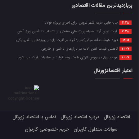
پربازدیدترین مقالات اقتصادی
جابه‌جایی حریم شهر قزوین برای اجرای پروژه فولاد!
11:28
فولاد نوین آرکا؛ همراه پروژه‌های صنعتی از انتخاب تا تأمین ورق آهن
19:28
خرید هوشمندانه میکروکنترلر؛ کلید موفقیت پایدار پروژه‌های الکترونیکی
12:01
کاهش قیمت آهن آلات در بازارهای داخلی و خارجی
21:07
عرضه برق در بورس انرژی باعث رشد تولید و صادرات فولاد می شود
21:07
اعتبار اقتصادژورنال
اقتصاد ژورنال
درباره اقتصاد ژورنال
تماس با اقتصاد ژورنال
سوالات متداول کاربران
حریم خصوصی کاربران