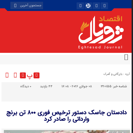
پ
گروه :
بازرگانی و گمرک
شناسه خبر:
320155
08 جولای 2026 - 16:08
44 بازدید
۰
دیدگاه
دادستان جاسک دستور ترخیص فوری ۸۰۰ تن برنج
وارداتی را صادر کرد