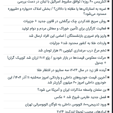
آتش‌بس ۶۰ روزه/ توافق مشروط اسرائیل با لبنان در دست بررسی
ضربه به استارتاپ‌ها یا مقابله با دلالان؟ / بخش املاک «دیوار» و «شیپور»
مسدود می‌شود؟
روش سریع نقدکردن چک برگشتی در قانون جدید + جزییات
فعالیت کارگران برای تأمین خوراک و معاش مردم و دوام تولید
واریز وام ضروری بازنشستگان | اسامی این افراد ارسال شد
واردات طلا به کشور محدود شد+ جزئیات
تخم مرغ درب مرغداری‌ کیلویی ۶۱ هزار تومان شد
حرکت معکوس قیمت‌ها در بازار خودرو / پژو ۲۰۷ ارزان شد کوییک گران!
+ جدول
آینده فلز زرد در سال ۲۰۲۶؛ سه سناریو در انتظار طلا
آخرین قیمت خودروهای داخلی و وارداتی امروز سه‌شنبه ۱۱ آذر ۱۴۰۴/ این
خودروی داخلی امروز ۶۰ میلیون گران‌تر شد
بن سلمان واسطه مذاکرات ایران و آمریکا می شود؟
فصل جدید طارمی شروع شد + عکس
ورود تدریجی۸۰۰ اتوبوس داخلی به‌ ناوگان اتوبوسرانی تهران
ایرادهای عجیب تویوتا لندکروز ۲۰۲۴