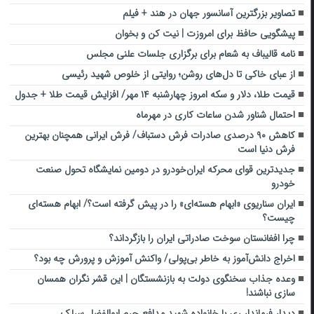
تصاویر بزرگترین آسانسور جهان در هند + فیلم
پیشگویی حافظ برای امروزت | نیت کن و بخوان
نامۀ قالیباف به شعام برای برگزاری جلسات علنی مجلس
از عبای خاکی تا دل‌های روشن؛ روایتی از خلوص شهید رئیسی
قیمت طلا، دلار و سکه امروز چهارشنبه ۱۴ مهر/ افزایش قیمت طلا + جدول
احتمال شناور شدن ساعات کاری در مهرماه
کاهش ۹۰ درصدی صادرات فرش دستباف/ فرش ایرانی همچنان بهترین
فرش دنیا است
جدیدترین قوای محرکه ایران‌خودرو در دومین نمایشگاه تحول صنعت
خودرو
ایران سناریوی «ابهام هسته‌ای» را در پیش گرفته است؟/ ابهام هسته‌ای
چیست؟
چرا افغانستان سوخت صادراتی ایران را بازگرداند؟
اخراج دانش‌آموز به خاطر بی‌پولی/ واکنش آموزش و پرورش چه بود؟
وعده جذاب سخنگوی دولت به بازنشستگان | این قشر نگران همسان
سازی نباشند!
دیدار فرماندار ری با خانواده شهید مدافع حرم ابوالفضل سرلک