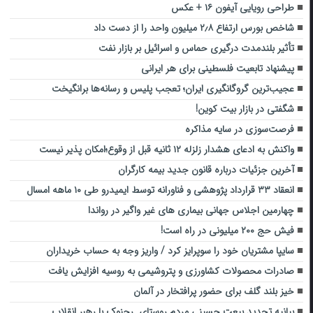
طراحی رویایی آیفون ۱۶ + عکس
شاخص بورس ارتفاع ۲٫۸ میلیون واحد را از دست داد
تأثیر بلندمدت درگیری حماس و اسرائیل بر بازار نفت
پیشنهاد تابعیت فلسطینی برای هر ایرانی
عجیب‌ترین گروگانگیری ایران؛ تعجب پلیس و رسانه‌ها برانگیخت
شگفتی در بازار بیت کوین!
فرصت‌سوزی در سایه مذاکره
واکنش به ادعای هشدار زلزله ۱۲ ثانیه قبل از وقوع؛امکان پذیر نیست
آخرین جزئیات درباره قانون جدید بیمه کارگران
انعقاد ۳۳ قرارداد پژوهشی و فناورانه توسط ایمیدرو طی ۱۰ ماهه امسال
چهارمین اجلاس جهانی بیماری های غیر واگیر در رواندا
فیش حج ۲۰۰ میلیونی در راه است!
سایپا مشتریان خود را سوپرایز کرد / واریز وجه به حساب خریداران
صادرات محصولات کشاورزی و پتروشیمی به روسیه افزایش یافت
خیز بلند گلف برای حضور پرافتخار در آلمان
بیانیه تجدید بیعت حسینی مردم روستای رِجنوک با رهبر انقلاب