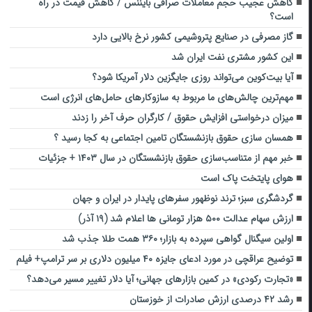
کاهش عجیب حجم معاملات صرافی بایننس / کاهش قیمت در راه
است؟
گاز مصرفی در صنایع پتروشیمی کشور نرخ بالایی دارد
این کشور مشتری نفت ایران شد
آیا بیت‌کوین می‌تواند روزی جایگزین دلار آمریکا شود؟
مهم‌ترین چالش‌های ما مربوط به سازوکارهای حامل‌های انرژی است
میزان درخواستی افزایش حقوق / کارگران حرف آخر را زدند
همسان سازی حقوق بازنشستگان تامین اجتماعی به کجا رسید ؟
خبر مهم از متناسب‌سازی حقوق بازنشستگان در سال ۱۴۰۳ + جزئیات
هوای پایتخت پاک است
گردشگری سبز؛ ترند نوظهور سفرهای پایدار در ایران و جهان
ارزش سهام عدالت ۵۰۰ هزار تومانی ها اعلام شد (۱۹ آذر)
اولین سیگنال گواهی سپرده به بازار؛ ۳۶۰ همت طلا جذب شد
توضیح عراقچی در مورد ادعای جایزه ۴۰ میلیون دلاری بر سر ترامپ+ فیلم
«تجارت رکودی» در کمین بازارهای جهانی؛ آیا دلار تغییر مسیر می‌دهد؟
رشد ۴۲ درصدی ارزش صادرات از خوزستان