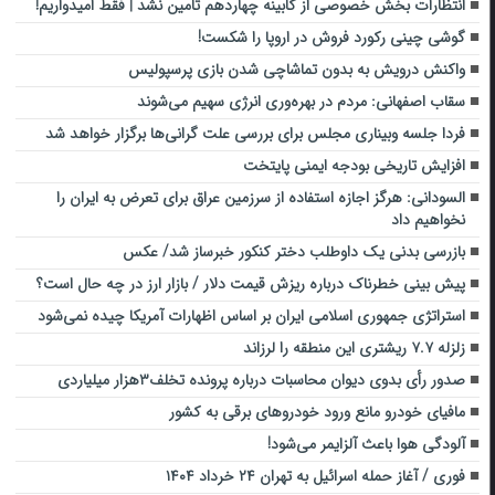
انتظارات بخش خصوصی از کابینه چهاردهم تامین نشد | فقط امیدواریم!
گوشی چینی رکورد فروش در اروپا را شکست!
واکنش درویش به بدون تماشاچی شدن بازی پرسپولیس
سقاب اصفهانی: مردم در بهره‌وری انرژی سهیم می‌شوند
فردا جلسه وبیناری مجلس برای بررسی علت گرانی‌ها برگزار خواهد شد
افزایش تاریخی بودجه ایمنی پایتخت
السودانی: هرگز اجازه استفاده از سرزمین عراق برای تعرض به ایران را
نخواهیم داد
بازرسی بدنی یک داوطلب دختر کنکور خبرساز شد/ عکس
پیش بینی خطرناک درباره ریزش قیمت دلار / بازار ارز در چه حال است؟
استراتژی‌ جمهوری اسلامی ایران بر اساس اظهارات آمریکا چیده نمی‌شود
زلزله ۷.۷ ریشتری این منطقه را لرزاند
صدور رأی بدوی دیوان محاسبات درباره پرونده تخلف۳هزار میلیاردی
مافیای خودرو مانع ورود خودروهای برقی به کشور
آلودگی هوا باعث آلزایمر می‌شود!
فوری / آغاز حمله اسرائیل به تهران ۲۴ خرداد ۱۴۰۴