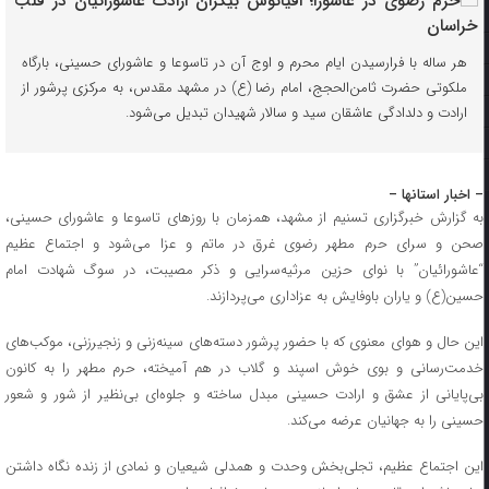
هر ساله با فرارسیدن ایام محرم و اوج آن در تاسوعا و عاشورای حسینی، بارگاه
ملکوتی حضرت ثامن‌الحجج، امام رضا (ع) در مشهد مقدس، به مرکزی پرشور از
ارادت و دلدادگی عاشقان سید و سالار شهیدان تبدیل می‌شود.
– اخبار استانها –
به گزارش خبرگزاری تسنیم از مشهد، همزمان با روزهای تاسوعا و عاشورای حسینی،
صحن و سرای حرم مطهر رضوی غرق در ماتم و عزا می‌شود و اجتماع عظیم
“عاشورائیان” با نوای حزین مرثیه‌سرایی و ذکر مصیبت، در سوگ شهادت امام
حسین(ع) و یاران باوفایش به عزاداری می‌پردازند.
این حال و هوای معنوی که با حضور پرشور دسته‌های سینه‌زنی و زنجیرزنی، موکب‌های
خدمت‌رسانی و بوی خوش اسپند و گلاب در هم آمیخته، حرم مطهر را به کانون
بی‌پایانی از عشق و ارادت حسینی مبدل ساخته و جلوه‌ای بی‌نظیر از شور و شعور
حسینی را به جهانیان عرضه می‌کند.
این اجتماع عظیم، تجلی‌بخش وحدت و همدلی شیعیان و نمادی از زنده نگاه داشتن