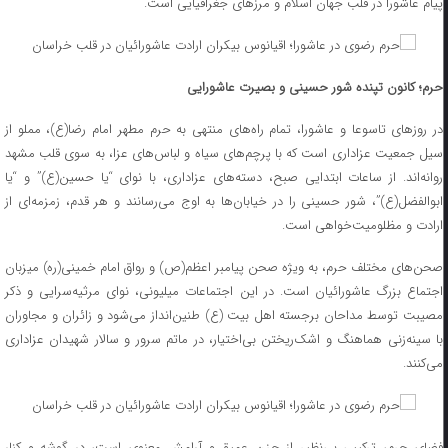
پیام عاشورا در قلب جهان اسلام و مرزهای جغرافیایی است.
حرم؛ کانون تپنده شور حسینی و بصیرت عاشورایی
در روزهای تاسوعا و عاشورا، تمام راه‌های منتهی به حرم مطهر امام رضا(ع)، مملو از
سیل جمعیت عزاداری است که با پرچم‌های سیاه و لباس‌های عزا، به سوی قلب مشهد
روانه‌اند. از ساعات ابتدایی صبح، دسته‌های عزاداری، با نوای “یا حسین(ع)” و “یا
ابوالفضل(ع)”، شور حسینی را در خیابان‌ها به اوج می‌رسانند و هر قدم، زمزمه‌ای از
ارادت و مظلومیت‌خواهی است.
صحن‌های مختلف حرم، به ویژه صحن پیامبر اعظم(ص) و رواق امام خمینی(ره) میزبان
اجتماع بزرگ عاشورائیان است. در این اجتماعات میلیونی، نوای مرثیه‌سرایی و ذکر
مصیبت توسط مداحان برجسته اهل بیت (ع) طنین‌انداز می‌شود و زائران و مجاوران
با سینه‌زنی هماهنگ و اشک‌ریختن بی‌اختیار، در ماتم سرور و سالار شهیدان عزاداری
می‌کنند.
فضای حرم، ترکیبی بی‌نظیر از حزن عمیق و آرامش معنوی است، در گوشه و کنار