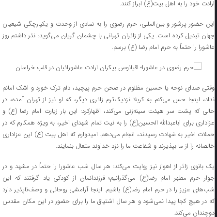
ارادت خود را به اهل بیت(ع) ابراز کنند.
این حضور پرشور و بین‌المللی، حرم رضوی را به نمادی از وحدت و یکپارچگی شیعیان
جهان تبدیل کرده است. یکی از زائران تهرانی با چشمان گریان می‌گوید: نذر داشتم روز
عاشورا را حتماً به حرم امام رضا (ع) برسم.
وقتی صدای نوحه یا حسین مظلوم در صحن حرم پیچید، دلم ترک خورد و اشک امانم
نداد، اینجا حس می‌کنم به کربلا نزدیک‌ترم زائری دیگر، که او نیز از تهران آمده، در
حالی که پشت سر هیئت سینه‌زنی می‌کند، اظهارکرد: این بار زیارت امام رضا (ع) و
عزاداری برای اباعبدالله الحسین(ع) را به نیت تمام شهدای اخیر، به ویژه همکارم که در
حملات اخیر به شهادت رسیدند، انجام می‌دهم. امیدوارم که اهل بیت (ع) این عزاداری
خالصانه را از ما بپذیرند و شفاعت ما را نزد خداوند متعال بنمایند.
یک بانوی زائر از اهواز نیز روایت می‌کند: هر سال شب عاشورا را حتماً در مشهد و در
جوار حرم مطهر امام رضا(ع) می‌گذرانیم؛ فرزندانمان از کودکی یاد گرفتند که این
شب‌های عزیز را در حرم امام رضا(ع) باشیم. اینجا آرامشی روحانی و وصف‌ناپذیر دارد
که در هیچ کجا پیدا نمی‌شود و هر سال اشتیاق ما را برای حضور در این مکان مقدس
دوچندان می‌کند.