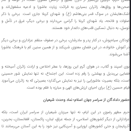
صحن‌ها و رواق‌ها، زائران بسیاری به قرائت زیارت عاشورا و ادعیه مشغول‌اند و
اشک‌هایشان در سوگ قمر بنی‌هاشم (ع) و شهدای کربلا جاری است. برخی با ذکر
صلوات و فاتحه، یاد شهدای کربلا را گرامی می‌دارند و برخی دیگر، غرق در تأمل و
توسل، به دنبال تسکین قلب‌های داغدار خود هستند.
کودکان سیاه‌پوش، در کنار پدر و مادرشان، برخی در صفوف منظم عزاداری و برخی دیگر
در آغوش خانواده، در این فضای معنوی شریکند و از همین سنین کم با فرهنگ عاشورا
آشنا می‌شوند.
بوی اسپند و گلاب، در هوای گرم این روزها، با عطر اخلاص و ارادت زائران آمیخته و
فضایی بی‌بدیل و بهشتی را رقم زده است. این اجتماع، نه تنها نمایش شور حسینی
است، بلکه بصیرت عاشورایی را نیز به نمایش می‌گذارد؛ بصیرتی که به زائران می‌آموزد
قیام حسین (ع) برای احیای ارزش‌های الهی و مبارزه با ظلم بوده است.
حضور دلدادگان از سراسر جهان اسلام؛ نماد وحدت شیعیان
حرم مطهر رضوی در این ایام، نه تنها میزبان شیعیان از سراسر ایران است، بلکه
عزادارانی از دیگر کشورهای اسلامی، از جمله عراق، لبنان، پاکستان، افغانستان، بحرین،
آذربایجان و حتی کشورهای اروپایی و آمریکایی نیز خود را به این آستان می‌رسانند تا