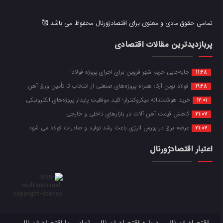
تمامی حقوق مادی و معنوی برای اقتصادژورنال محفوظ می باشد 🥰
پربازدیدترین مقالات اقتصادی
جابه‌جایی حریم شهر قزوین برای اجرای پروژه فولاد!
11:28
فولاد نوین آرکا؛ همراه پروژه‌های صنعتی از انتخاب تا تأمین ورق آهن
19:28
خرید هوشمندانه میکروکنترلر؛ کلید موفقیت پایدار پروژه‌های الکترونیکی
12:01
کاهش قیمت آهن آلات در بازارهای داخلی و خارجی
21:07
عرضه برق در بورس انرژی باعث رشد تولید و صادرات فولاد می شود
21:07
اعتبار اقتصادژورنال