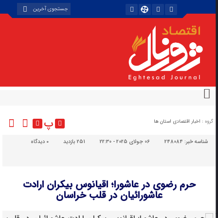
پ
گروه :
اخبار اقتصادی استان ها
شناسه خبر:
248084
06 جولای 2025 - 22:30
251 بازدید
۰
دیدگاه
حرم رضوی در عاشورا؛ اقیانوس بیکران ارادت
عاشورائیان در قلب خراسان