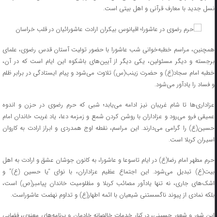
نسل جدید با معارف قرآنی و اهل بیتی است.
همچنین، مراسم خطبه‌خوانی شب عاشورا با حضور تولیت آستان قدس رضوی، علمای
برجسته و دیگر مسئولین، یکی دیگر از آیین‌های باشکوه این ایام است که در آن،
خطبه امام سجاد(ع) و حضرت زینب(س) تلاوت می‌شود و پیام ایستادگی در برابر ظلم
و فساد را یادآور می‌شود.
عزاداری‌ها تا شام غریبان نیز ادامه می‌یابد؛ شبی که حرم رضوی در حزن و اندوه
عمیقی فرو می‌رود و عزاداران با روشن کردن شمع و زمزمه دعا، یاد غربت خاندان امام
حسین(ع) را گرامی می‌دارند. این مراسم، نقطه اوج همدردی و ابراز ارادت به کاروان
اسیران کربلا است.
حرم مطهر امام رضا(ع) در ایام تاسوعا و عاشورا، به کانون جوشان عشق و ارادت به اهل
بیت(ع) تبدیل می‌شود. این اجتماع عظیم عزاداران، با نوای “یا حسین (ع)” و
اشک‌های جاری، نه تنها یادآور مصائب کربلا و مظلومیت خاندان پیامبر(ص) است،
بلکه نمادی از پیوند ناگسستنی شیعیان با ائمه اطهار(ع) و تداوم نهضت عاشوراست.
این شور و شعور حسینی، در کنار خدمات خالصانه خادمان و برنامه‌های معنوی، فضایی