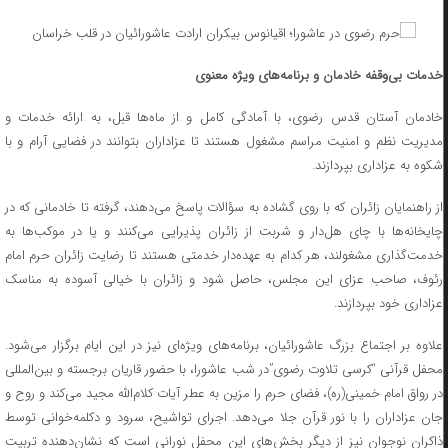
خدمات بی‌وقفه خادمان و برنامه‌های ویژه معنوی
خادمان آستان قدس رضوی، با آمادگی کامل و از ماه‌ها قبل، به ارائه خدمات و
مدیریت نظم و امنیت مراسم مشغول هستند تا عزاداران بتوانند در فضایی آرام و با
شکوه به عزاداری بپردازند.
از راهنمایان زائران که با روی گشاده به سؤالات پاسخ می‌دهند، گرفته تا خادمانی که در
چایخانه‌ها با چای هل‌دار و شربت از زائران پذیرایی می‌کنند و یا در موکب‌ها به
خدمت‌گذاری مشغولند، هر کدام به عهده‌دار خدمتی هستند تا رضایت زائران حرم امام
رئوف، صاحب عزای این مجلس، حاصل شود و زائران با خیالی آسوده به مناسک
عزاداری خود بپردازند.
علاوه بر اجتماع بزرگ عاشورائیان، برنامه‌های ویژه‌ای نیز در این ایام برگزار می‌شود.
محفل قرآنی “کرسی تلاوت رضوی”در شب عاشورا، با حضور قاریان برجسته و بین‌المللی
در رواق امام خمینی(ره)، فضای حرم را مزین به عطر آیات کلام‌الله مجید می‌کند و روح و
جان عزاداران را با نور قرآن جلا می‌دهد. اجرای تواشیح، سرود و دکلمه‌خوانی توسط
ذاکران نوجوان نیز از دیگر بخش‌های این محفل نورانی است که نشان‌دهنده تربیت