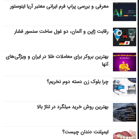
معرفی و بررسی پراپ فرم ایرانی معتبر آریا اینوستور
رقابت ژاپن و آلمان، دو غول ساخت سنسور فشار
بهترین بروکر برای معاملات طلا در ایران و ویژگی‌های
آنها
چرا بلوک زن دسته دوم نخریم؟
بهترین روش خرید میلگرد در تناژ بالا
ایمپلنت دندان چیست؟