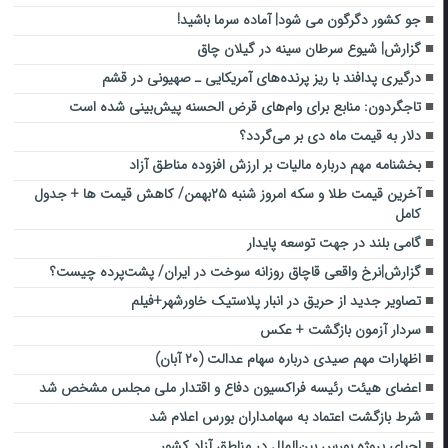
جو کشور دگرگون می شود| آماده سرما باشید!
گزارش| شیوع سرطان سینه در گیلان چاق
درگیری پدافند با ریز پرنده‌های آمریکایی ـ صهیونی در قشم
تاجگردون: منابع برای وام‌های قرض الحسنه پیش‌بینی شده است
دلار به قیمت ماه دی بر می‌گردد؟
بخشنامه مهم درباره مالیات بر ارزش افزوده مناطق آزاد
آخرین قیمت طلا و سکه امروز شنبه ۲۵بهمن/ کاهش قیمت ها + جدول
کامل
گامی بلند در جهت توسعه پایدار
گزارش|نرخ واقعی قاچاق روزانه سوخت در ایران/ پشت‌پرده‌ چیست؟
تصاویر جدید از حریق در انبار پلاستیک خاورشهر+فیلم
سردار آزمون بازگشت + عکس
اظهارات مهم صیدی درباره سهام عدالت (۲۰ آبان)
اعضای هیئت رئیسه فراکسیون دفاع و اقتدار ملی مجلس مشخص شد
شرط بازگشت اعتماد به سهامداران بورس اعلام شد
احیای پروژه بورس بین‌الملل در مناطق آزاد کشور