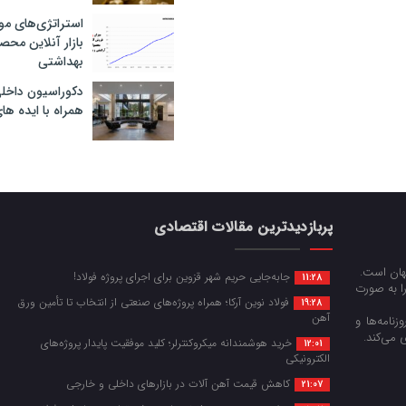
استراتژی‌های مو
بازار آنلاین محص
بهداشتی
دکوراسیون داخل
همراه با ایده ها
پربازدیدترین مقالات اقتصادی
جهان است.
جابه‌جایی حریم شهر قزوین برای اجرای پروژه فولاد!
11:28
را به صورت
فولاد نوین آرکا؛ همراه پروژه‌های صنعتی از انتخاب تا تأمین ورق
19:28
آهن
زنامه‌ها و
 می‌کند.
خرید هوشمندانه میکروکنترلر؛ کلید موفقیت پایدار پروژه‌های
12:01
الکترونیکی
کاهش قیمت آهن آلات در بازارهای داخلی و خارجی
21:07