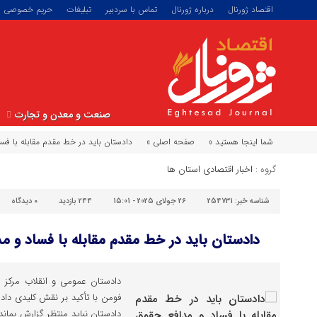
اقتصاد ژورنال
درباره ژورنال
تماس با سردبیر
تبلیغات
حریم خصوصی
صنعت و معدن و تجارت
شما اینجا هستید »
صفحه اصلی »
دادستان باید در خط مقدم مقابله با ف
گروه :
اخبار اقتصادی استان ها
شناسه خبر:
254731
26 جولای 2025 - 15:01
244 بازدید
۰
دیدگاه
دادستان باید در خط مقدم مقابله با فساد و 
دادستان عمومی و انقلاب مرکز ا
فومن با تأکید بر نقش کلیدی داد
دادستان نباید منتظر گزارش بماند،