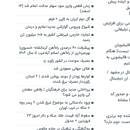
و آینده پیش
زمان قطعی واریز سود سهام عدالت اعلام شد (۱۴
یل
اسفند)
گل دوم ایران به ژاپن + فیلم
تی برای افزایش
شیوع ویروس گوارشی جدید/علایم و درمان
تبلیغاتی
تجارت خارجی غیرنفتی کشور به ۱۰۵ میلیون تن
رسید
الیشویان
پیشرفت ۴۰ درصدی راه‌آهن کرمانشاه- خسروی|
 نیست| هنگام
بهره‌برداری از راه‌آهن اسلام آبادغرب تا سال ۱۴۰۶
ت قالیشویی به
مصرف سوحت در کشور رکورد زد
نیم
طلای جهانی صعودی شد
ال در مشهد /
کولرها زودتر از موعد روشن شدند | ۶ استان
ارز دیجیتال
رکورددار مصرف برق شدند
پرداختی جدید برای فرهنگیان | رفاهی معلمان
 و صدور کد
کی واریز می شود؟
 سامانه
ورود دادستانی به موضوع غرق شدن ۲ پسر بچه
۸ ساله در غرب تهران
ده چه برتری
سقوط آزاد قیمت طلا، سکه و دلار امروز ۲۳
فروردین + جدول
ست دوم دارد؟
مه‌گرفتگی و ترافیک در جاده چالوس