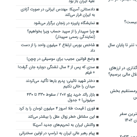
علیه ایران باز بود
دادستانی آمریکا: مهندس ایرانی در صورت آزادی
به ایران فرار می‌کند
چیست؟
نمایشگاه پاییزه در زنجان برگزار می‌شود
چرا سپیدار را از سپید حساب ویرا بخواهیم؟
(نمایندگی رسمی سپیدار)
تر تا پایان سال
شاخص بورس ارتفاع ۲ میلیون واحد را از دست
داد
وضع قوانین عجیب برای موسیقی در چچن!
سدی که پس از ۴ سال تشنگی دوباره جان گرفت!
گذاری در ارزهای
+ فیلم
لال مالی برسیم؟
دختر شهید نائینی: پدرم بارها تأکید می‌کردند
میدان را خالی نکنیم
یرمستقیم بخش
بازار راکد خرید پژو ۲۰۷ / سقوط ۳۳۰ تا ۴۳۰
س
میلیونی! + جدول
فوری | قیمت طلا امروز ۴ میلیون تومان را رد کرد
نترین سفر
این مشاغل خطر زوال عقل را بیشتر می‌کند
۱۴
واکنش ایران به تحریم‌های جدید آمریکا
پیام رهبر عالی ایران به ترامپ در اولین سخنرانی
 ۲۰۲۳