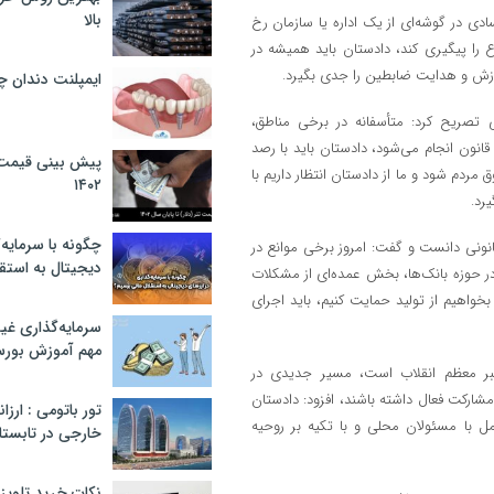
بالا
ادی در گوشه‌ای از یک اداره یا سازمان رخ
ع را پیگیری کند، دادستان باید همیشه در
زش و هدایت ضابطین را جدی بگیرد.
ایمپلنت دندان 
ی تصریح کرد: متأسفانه در برخی مناطق،
قانون انجام می‌شود، دادستان باید با رصد
پیش بینی قیمت ت
مردم شود و ما از دادستان انتظار داریم با
۱۴۰۲
یرد.
چگونه با سرمایه‌
انونی دانست و گفت: امروز برخی موانع در
دیجیتال به استق
در حوزه بانک‌ها، بخش عمده‌ای از مشکلات
خواهیم از تولید حمایت کنیم، باید اجرای
سرمایه‌گذاری غ
مهم آموزش بور
رهبر معظم انقلاب است، مسیر جدیدی در
ارکت فعال داشته باشند، افزود: دادستان
تور باتومی : ارزا
مل با مسئولان محلی و با تکیه بر روحیه
خارجی در تابستان ۰۲
نکات خرید تلویزیون