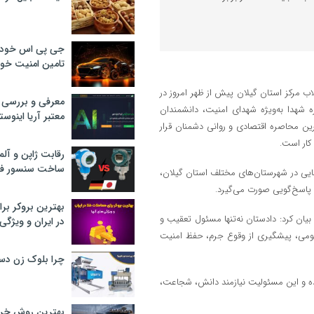
جی پی اس خودرو
تامین امنیت خود
ب مرکز استان گیلان پیش از ظهر امروز در
معرفی و بررسی پ
 شهدا به‌ویژه شهدای امنیت، دانشمندان
معتبر آریا اینوست
ترین محاصره اقتصادی و روانی دشمنان قرار
 کار است.
رقابت ژاپن و آلم
ساخت سنسور فش
ضایی در شهرستان‌های مختلف استان گیلان،
پاسخ‌گویی صورت می‌گیرد.
بهترین بروکر برا
بیان کرد: دادستان نه‌تنها مسئول تعقیب و
در ایران و ویژگی‌
مومی، پیشگیری از وقوع جرم، حفظ امنیت
چرا بلوک زن دس
دستان گذاشته شده و این مسئولیت نیازمند دانش، شجاعت،
بهترین روش خرید