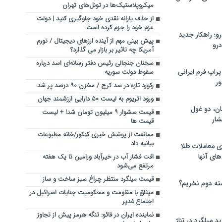
میکروپلاستیک‌ها در تونل‌های تهران
از حذف یارانه نقدی خود جلوگیری کنید | دولت
عزم خود را جزم کرده است
؛ راهکار جدید
پیش بینی مهم از آینده ارزهای دیجیتال / تورم
رو
آمریکا چه تاثیر بر بازار می گذارد؟
سخنان جنجالی رئیس دفتر رسانه‌ای اسد درباره
راپ فرم ایرانی
سقوط دولت سوریه
ور
رکورد تازه در سد کرج / مخزن ۹۰ درصد پر شد
ورود اتریوم به لیست ۵۰ دارایی ارزشمند جهان
ان، دو غول
قیمت سشوار ۹ میلیون تومان شد! + لیست
ار
قیمت ها
ممانعت از پوشش خبری کنکور/خانه مطبوعات
بیانیه داد
ی معاملات طلا
های آنها
افت فشار آب در خیرآباد ورامین تا یک هفته
مرتفع می‌شود
قیمت میلگرد منتظر چراغ سبز ساخت‌ و ساز
ته دوم نخریم؟
میثاق با مقاومت و محکومیت جنایات اسرائیل در
اجتماع غدیر
نماینده ایران در فائو: تنگه هرمز پیش از تجاوز
 میلگرد در تناژ