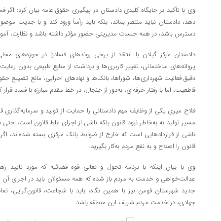
وی با تأکید بر جایگاه کلیدی دادستان در پیگیری حقوق عامه بیان کرد: اگر فس
دهد، دادستان نباید منتظر بماند، بلکه باید رأساً ورود کند و با جدیت موضو
دسترس باشد، در همه جلسات مدیریتی حضور مؤثر داشته باشد و نظارت، آمو
دادستان مرکز گیلان با انتقاد از برخی روندهای فسادزا در حوزه‌های محل
پروانه‌های ساختمانی، تغییر کاربری‌ها و برداشت از منابع طبیعی بدون رعایت 
دقیق فعالیت شهرداری‌ها، شوراها، بانک‌ها و نهادهای اجرایی، مانع تضییع حقوق 
قاطعیت، اما با رفتار حرفه‌ای، به‌دور از جنجال، در خط مقدم مبارزه با فساد قرار گ
فلاح میری یکی از وظایف مهم دادستانی را حمایت از تولید و سرمایه‌گذاری ق
مسیر تولید نه به‌خاطر نبود قانون بلکه ناشی از اجرای غلط قانون است، حتی 
ناشی از قراردادهایی است که خارج از ضوابط بانک مرکزی بسته شده‌اند، اگر ب
قانون را اصلاح و به نفع مردم به‌کار بگیریم.
وی با بیان اینکه با برنامه تحول و تعالی قوه قضائیه که مورد تأیید 
عدالت‌خواهی و خدمت به مردم باز شده که همه مسئولان باید در اجرای آن مش
جدید شهرستان فومن نیز با همین نگاه، باید با شجاعت، قانون‌گرایی، تعا
جهادی، در خدمت مردم شریف این منطقه باشد.