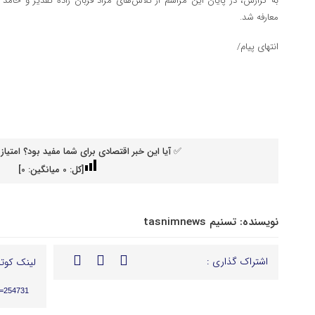
به گزارش، در پایان این مراسم از تلاش‌های مراد قربان زاده تقدیر و حام
معارفه شد.
انتهای پیام/
✅ آیا این خبر اقتصادی برای شما مفید بود؟ امتیاز 
[کل:
0
میانگین:
0
]
نویسنده:
تسنیم tasnimnews
اشتراک گذاری :
لینک کوتا
p=254731