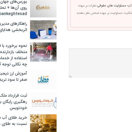
بورس‌های جهان 
کلیه
مسئولیت های حقوقی
نظرات بر عهده
روی آن‌ها + تحل
bankeghtesad
 شکایت مسئولیت بر عهده شخص نظر دهنده
راهکارهای مدیری
اثربخشی هدایای 
نحوه برخورد با ق
متخلف بازدارنده
استفاده از خدما
چه نکاتی توجه ک
آموزش ارز دیجیت
صفر تا سود ترید 
ثبت قرارداد ملک
رهگیری رایگان با
خودنویس
خرید طلای آب ش
نسبت به طلای د