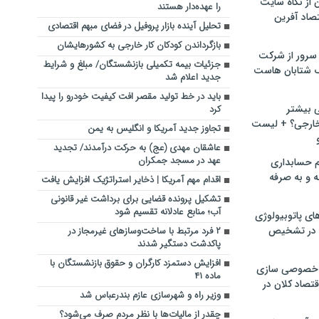
ن از نگاه سایت
را عهده‌دار هستند
صاد آفرین
تحلیل آینده بازار پروفیل در فضای مبهم اقتصادی
بازگرداندن کودکان کار خارجی به کشورهایشان
سرور از شرکت
جزئیات بیمه تکمیلی بازنشستگان/ مبلغ و شرایط
 شتابان هاست
جدید اعلام شد
باید در خط تولید مقصر افت کیفیت خودرو را پیدا
ی بیشتر
کرد
خارجی؟ + لیست
تجاوز جدید آمریکا و انگلیس به یمن
عاشقان مهدی (عج) به حرکت درآمدند/ تجدید
عهد در مسجد جمکران
م حسابداری
ه و به صرفه
اقدام مهم آمریکا | ذخایر استراتژیک افزایش یافت
تشکیل پرونده قضایی برای برداشت غیر قانونی
آب؛ منابع عادلانه تقسیم شود
ای پاتوبیولوژی
 در تشخیص
۲ فرد مرتبط با ساخت‌وسازهای غیرمجاز در
پاکدشت دستگیر شدند
افزایش دستمزد کارگران و حقوق بازنشستگان با
خصوصی سازی
ماده ۴۱
تصاد کلان در
وزیر راه و شهرسازی عازم بندرعباس شد
چقدر از مالیات‌ها با نظر مردم صرف می‌شود؟