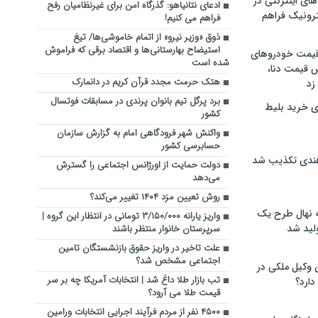
های اینترنتی در
ادعای نتانیاهو: گذرگاه امن برای غیرنظامیان رفح
ترونیک فراهم
فراهم می کنیم!
ذوق «وزیر نیرو» از اتمام خاموشی‌ها/ تیغ
استیضاح بهارستانی‌ها و اقتصاد برقی که فراموش
 قیمت خودروهای
شده است
 قیمت دنا،
هتک حرمت مجدد قرآن کریم در دانمارک
 زد
برد پرگل تیم بانوان پرندی در مسابقات فوتسال
ی خرید بلیط
کشور
واکنش شهر فرودگاهی امام به گزارش سازمان
حسابرسی کشور
هندی تکذیب شد
دولت حمایت از اورژانس اجتماعی را گسترش
می‌دهد
روش تعیین مزد ۱۴۰۴ تغییر می‌کند؟
له نهال طرح یک
واریز یارانه ۳/۱۵۰/۰۰۰ تومانی در انتظار این گروه |
لید شد
سرپرستان خانوار منتظر باشند
علت تاخیر در واریز حقوق بازنشستگان تامین
اجتماعی مشخص شد؟
ن وکیل ملکی در
تب بازار طلا داغ شد | انتخابات آمریکا چه بر سر
دارد؟
قیمت طلا می آرود؟
۴۵۰۰ نفر از مردم فرآیند اجرایی انتخابات ورامین