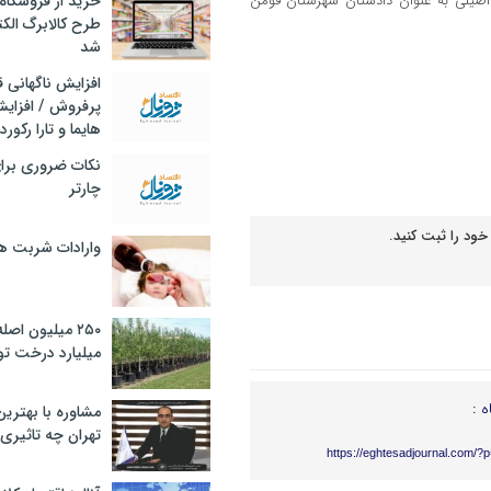
خرید از فروشگاه‌
د اصیلی به عنوان دادستان شهرستان فومن
طرح کالابرگ الک
شد
افزایش ناگهانی
پرفروش / افزایش
هایما و تارا رکورد
نکات ضروری برا
چارتر
خود را ثبت کنید.
وارادات شربت 
۲۵۰ میلیون اص
میلیارد درخت تو
ه :
مشاوره با بهتری
تهران چه تاثیری 
https://eghtesadjournal.com/?