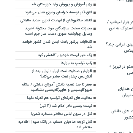
وزیر آموزش و پرورش وارد خوزستان شد
اتاق فکر توسعه خراسان رضوی فعال می‌شود
انتقاد طلافروشان از ابهامات قانون جدید مالیاتی
بازار لپ‌تاپ /
استوک به این
مجازات سخت سازندگان مواد محترقه /خرید
وسایل چهارشنبه سوری دست ساز جرم است
انتخابات پرشور باعث ایمن شدن کشور خواهد
ماشین لباسشویی‎های ایرانی چند؟
شد
 پلاس
یک خبر قیمت خودرو را کاهشی کرد
رکب ترامپ به بازارها
و در تبریز +
افزایش صادارت نفت ایران؛ ایران بعد از
صی
آتش‌بس چقدر نفت صادر می‌کند؟
صفر تا صد تغذیه دانش آموزان دیابتی / علائم
ن هدایای
هیپوگلیسیمی و هایپرگلایسمی بشناسید
تریان
معافیت‌های تعرفه‌ای ترامپ هم تعرفه دارد!
قیمت رسمی دلار اعلام شد (۳ تیر)
ت های دانش
قتل در مزون لباس بخاطر مسخره شدن!
کشور
قابل توجه صاحبان حساب در بانک سپه | اطلاعیه
منتشر شد