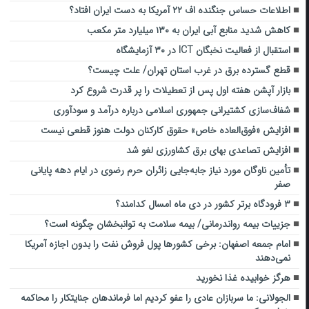
اطلاعات حساس جنگنده اف ۲۲ آمریکا به دست ایران افتاد؟
کاهش شدید منابع آبی ایران به ۱۳۰ میلیارد متر مکعب
استقبال از فعالیت نخبگان ICT در ۳۰ آزمایشگاه
قطع گسترده برق در غرب استان تهران/ علت چیست؟
بازار آپشن هفته اول پس از تعطیلات را پر قدرت شروع کرد
شفاف‌سازی کشتیرانی جمهوری اسلامی درباره درآمد و سودآوری
افزایش «فوق‌العاده خاص» حقوق کارکنان دولت هنوز قطعی نیست
افزایش تصاعدی بهای برق کشاورزی لغو شد
تأمین ناوگان مورد نیاز جابه‌جایی زائران حرم رضوی در ایام دهه پایانی
صفر
۳ فرودگاه برتر کشور در دی‌ ماه امسال کدامند؟
جزییات بیمه رواندرمانی/ بیمه سلامت به توانبخشان چگونه است؟
امام جمعه اصفهان: برخی کشور‌ها پول فروش نفت را بدون اجازه آمریکا
نمی‌دهند
هرگز خوابیده غذا نخورید
الجولانی: ما سربازان عادی را عفو کردیم اما فرماندهان جنایتکار را محاکمه