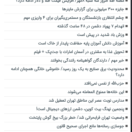
مظنه طلا امروز سه شنبه ۸مهر/ افزایش قیمت طلا و دلار ادامه دارد؟
جایزه ۳۰۰ میلیونی برای گزارش ماینرها
چشم انتظاری بازنشستگان و مستمری‌بگیران برای ۴ واریزی مهم
انهدام ۷ پهپاد دشمن در ۴۸ ساعت گذشته
وزش باد شدید در پیش است
آموزش دانش‌ آموزان پایه حفاظت پایدار از خاک است
تحویل غذا به مشتری در آسمان امارات با جت‌پک + فیلم
خبر مهم / دارندگان گواهینامه رانندگی بخوانند
محدودیت برق صنایع به یک روز رسید/ خاموشی خانگی همچنان ادامه
دارد؟
حزب‌الله از نفس نمی‌افتد
این خانه‌ها ممنوع المعامله می‌شوند
مدارس نوبت عصر این مناطق تهران تعطیل شد
پنجمین نهنگ بیت کوین، دشمن ارزهای دیجیتال است!
وضعیت تهران فرابحرانی شد/ خطر بزرگ بیخ گوش پایتخت
جوسازی رسانه‌ها مانع اجرای صحیح قانون