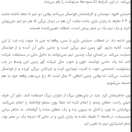
می‌شد. در این شرایط تک‌سوت‌ها سرنوشت را رقم می‌زنند.
احمدی افزود: دوستان و کارشناسان فوتسال می‌دانند وقتی دو تیم ۵ خطا داشته باشند
و ۳-۴ دقیقه به پایان بازی مانده باشد، آن هم در دیدار بزرگی که هر دو تیم ملی‌پوش
دارند و یک تیم یک بر صفر پیش است، لحظات تعیین‌کننده هستند.
وی ادامه داد: در لحظات حساس بازی با مس، واقعا به ضرر ما سوت زده شد. از این
بابت گلایه داریم. گهر زمین تیم بزرگی است و حامی مالی آن آمده و از فوتسال
حمایت می‌کند. در ابتدای لیگ چندین تیم نمی‌توانند به دلایل مالی در مسابقات شرکت
کنند اما یک حامی توانمند،‌ قوی و خوب مثل شرکت گهر زمین این وسط در باب
مسئولیت اجتماعی خود، با قدرت تیم‌داری کرده و بازیکنان بزرگی آورده و از فوتسال
حمایت می‌کند، اما وقتی چنین اتفاقی ۳ سال است که رخ می‌دهد، واقعا خود ما هم
خسته می‌شویم.
وی خاطرنشان کرد: باید در بازی‌های بزرگ از داوران بزرگ استفاده کنند. داور آن طرف
خیلی راحت خطای پنجم را اعلام کرده اما خطا روی مسلم اولادقباد را اعلام نمی‌کنند.
دروازه‌بان ما توپ را کامل به بیرون زده و یک خطای ساده را گرفته‌اند. به خاطر برخی
تصمیمات، در فاصله ۲ دقیقه مانده به پایان بازی و در حالی که نتیجه یک بر صفر بود،
تمام استراتژی تیم ما تغییر کرد.