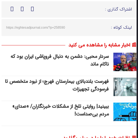
اشتراک گذاری :
لینک کوتاه :
https://eghtesadjournal.com/?p=258590
📰 اخبار مشابه را مشاهده می کنید
سردار محبی: دشمن به دنبال فروپاشی ایران بود که
ناکام ماند
فهرست بلندبالای بیمارستان فهرج؛ از نبود متخصص تا
فرسودگی تجهیزات
ببینید| روایتی تلخ از مشکلات خبرنگاران/ «صدای»
‌مردم بی‌صدا‌ست!