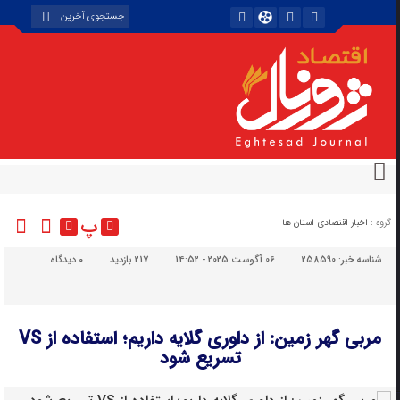
پ
گروه :
اخبار اقتصادی استان ها
شناسه خبر:
258590
06 آگوست 2025 - 14:52
217 بازدید
۰
دیدگاه
مربی گهر زمین: از داوری گلایه داریم؛ استفاده از VS
تسریع شود