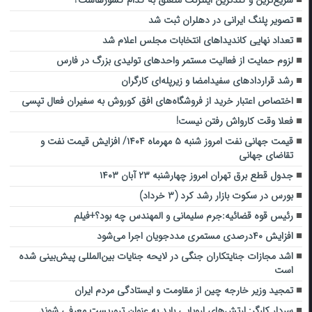
سریع‌ترین و کندترین اینترنت متعلق به کدام کشورهاست؟
تصویر پلنگ ایرانی در دهلران ثبت شد
تعداد نهایی کاندیداهای انتخابات مجلس اعلام شد
لزوم حمایت از فعالیت مستمر واحد‌های تولیدی بزرگ در فارس
رشد قراردادهای سفیدامضا و زیرپله‌ای کارگران
اختصاص اعتبار خرید از فروشگاه‌های افق کوروش به سفیران فعال تپسی
فعلا وقت کارواش رفتن نیست!
قیمت جهانی نفت امروز شنبه ۵ مهرماه ۱۴۰۴/ افزایش قیمت نفت و
تقاضای جهانی
جدول قطع برق تهران امروز چهارشنبه ۲۳ آبان ۱۴۰۳
بورس در سکوت بازار رشد کرد (۳ خرداد)
رئیس قوه قضائیه:جرم سلیمانی و المهندس چه بود؟+فیلم
افزایش ۴۰درصدی مستمری مددجویان اجرا می‌شود
اشد مجازات جنایتکاران جنگی در لایحه جنایات بین‌المللی پیش‌بینی شده
است
تمجید وزیر خارجه چین از مقاومت و ایستادگی مردم ایران
سردار کارگر: ارتش‌های اروپایی باید به عنوان تروریست معرفی شوند