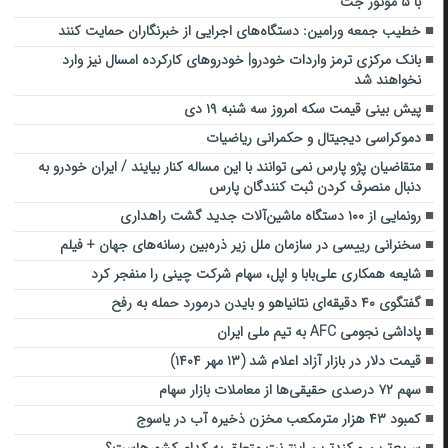
با ۵ موتور جت
خطیب جمعه ورامین: دستگاه‌های اجرایی از خبرنگاران حمایت کنند
بانک مرکزی ترمز واردات خودرو| خودروهای کارکرده امسال نیز وارد
نخواهند شد
پیش بینی قیمت سکه امروز سه شنبه ۱۹ دی
دموکراسی دیجیتال و حکمرانی ریاضیات
متقاضیان پژو پارس نمی توانند با این مساله کنار بیایند / ایران خودرو به
دنبال منصرف کردن ثبت کنندگان پارس
رونمایی از ۱۰۰ دستگاه ماشین‌‎آلات جدید گشت راهداری
سخنرانی رییسی در سازمان ملل زیر ذره‌بین رسانه‌های جهان + فیلم
شایعه همکاری علی‌بابا و اپل، سهام شرکت چینی را منفجر کرد
گفتگوی ۴۰ دقیقه‌ای نتانیاهو و بایدن درمورد حمله به رفح
پاداشی نجومی AFC به تیم ملی ایران
قیمت دلار در بازار آزاد اعلام شد (۱۳ مهر ۱۴۰۴)
سهم ۷۲ درصدی حقیقی‌ها از معاملات بازار سهام
کمبود ۴۳ هزار مترمکعب مخزن ذخیره آب در یاسوج