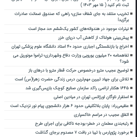
ثبت نام کنید ( ۱۵ مهر ۱۴۰۳ )
تخریب منتقد به جای شفاف سازی؛ راهی که صندوق ضمانت صادرات
برگزید!
نیترات موجود در هندوانه‌های کشور یک‌ششم حد مجاز است
پیش‌بینی هولناک از کاهش آب دریای خزر
اخراج یا بازنشستگی اجباری حدود ۴۰ استاد دانشگاه علوم پزشکی تهران
تفاهمنامه ۲۰ میلیون یورویی وزارت دفاع وشهرداری؛ تراموا مونوریل می
شود؟
توضیح عجیب مترو درخصوص حرکت قطار مترو با درهای باز
تلاش برای جهاد تبیین مهم‌ترین درس زندگی حضرت زهرا(س) است
۱۶۴۵ هکتار اراضی راکد سازمان صنایع کوچک بازپس‌گیری شد
استقرار ناوگان اورژانس تهران در میادین اصلی
عظیمی‌راد: پایان بلاتکلیفی حدود ۶ هزار دانشجوی پیام نور نزدیک است
اتفاق عجیب در مراسم خاکسپاری
رتبه‌بندی معلمان در خطر؛ بودجه ناکافی برای اجرای طرح
برخورد پژوپارس با تیبا در بافت ۷ مصدوم برجای گذاشت