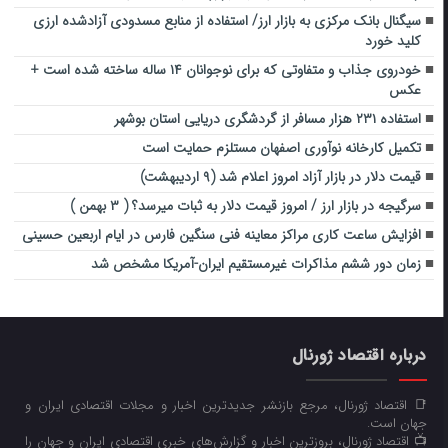
سیگنال بانک مرکزی به بازار ارز/ استفاده از منابع مسدودی آزادشده ارزی
کلید خورد
خودروی جذاب و متفاوتی که برای نوجوانان ۱۴ ساله ساخته شده است +
عکس
استفاده ۲۳۱ هزار مسافر از گردشگری دریایی استان بوشهر
تکمیل کارخانه نوآوری اصفهان مستلزم حمایت است
قیمت دلار در بازار آزاد امروز اعلام شد (۹ اردیبهشت)
سرگیجه در بازار ارز / امروز قیمت دلار به ثبات میرسد؟ ( ۳ بهمن )
افزایش ساعت کاری مراکز معاینه فنی سنگین فارس در ایام اربعین حسینی
زمان دور ششم مذاکرات غیرمستقیم ایران-آمریکا مشخص شد
درباره اقتصاد ژورنال
📑 اقتصاد ژورنال، مرجع بازنشر جدیدترین اخبار و مجلات اقتصادی ایران و
جهان است.
📺 اقتصاد ژورنال، بروزترین اخبار و گزارش‌های خبری اقتصادی ایران و جهان را