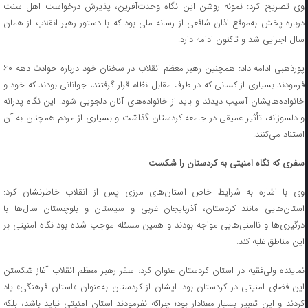
وی تصریح کرد: نمونه روشن این نگاه وحدت‌آفرین، پذیرش درخواست اهل سنت
درباره پخش به‌موقع اذان شافعی از رسانه ملی بود که با دستور رهبر انقلاب از همان
سال اجرایی شد و تاکنون ادامه دارد.
پورذهبی ادامه داد: همچنین رهبر معظم انقلاب در سخنان خود درباره حوادث دهه ۶۰
فرمودند بسیاری از کسانی که در طرف مقابل نظام قرار گرفتند، جوانانی بودند که خود و
خانواده‌هایشان آسیب دیدند و باید از خانواده‌های آنان دلجویی شود. این نگاه پدرانه
و دلسوزانه، تأثیر عمیقی در جامعه کردستان گذاشت و بسیاری از مردم همچنان به آن
استناد می‌کنند.
سفری که نگاه امنیتی به کردستان را شکست
وی با اشاره به شرایط خاص استان‌های مرزی پس از انقلاب خاطرنشان کرد:
استان‌هایی مانند کردستان، آذربایجان غربی و سیستان و بلوچستان سال‌ها با
درگیری‌ها و ناامنی‌هایی مواجه بودند و همین مسئله موجب شده بود نگاه امنیتی بر
این مناطق غلبه کند.
نماینده ولی‌فقیه در استان کردستان عنوان کرد: سفر رهبر معظم انقلاب آغاز شکستن
این فضای امنیتی در کردستان بود. ایشان از کردستان به‌عنوان «استان فرهنگی» یاد
کردند و این تعبیر بسیار معنادار بود؛ چراکه نفرمودند استان امنیتی نباید باشد، بلکه