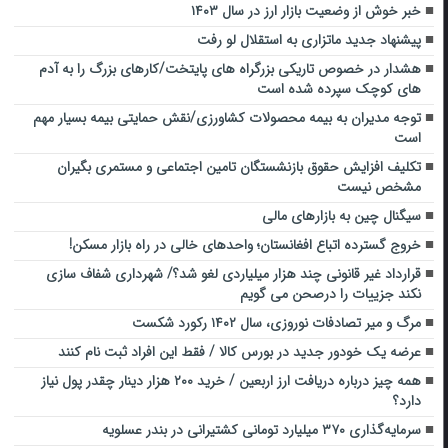
خبر خوش از وضعیت بازار ارز در سال ۱۴۰۳
پیشنهاد جدید ماتزاری به استقلال لو رفت
هشدار در خصوص تاریکی بزرگراه های پایتخت/کارهای بزرگ را به آدم
های کوچک سپرده شده است
توجه مدیران به بیمه محصولات کشاورزی/نقش حمایتی بیمه بسیار مهم
است
تکلیف افزایش حقوق بازنشستگان تامین اجتماعی و مستمری بگیران
مشخص نیست
سیگنال چین به بازارهای مالی
خروج گسترده اتباع افغانستان؛ واحدهای خالی در راه بازار مسکن!
قرارداد غیر قانونی چند هزار میلیاردی لغو شد؟/ شهرداری شفاف سازی
نکند جزییات را درصحن می گویم
مرگ و میر تصادفات نوروزی، سال ۱۴۰۲ رکورد شکست
عرضه یک خودور جدید در بورس کالا / فقط این افراد ثبت نام کنند
همه چیز درباره دریافت ارز اربعین / خرید ۲۰۰ هزار دینار چقدر پول نیاز
دارد؟
سرمایه‌گذاری ۳۷۰ میلیارد تومانی کشتیرانی در بندر عسلویه