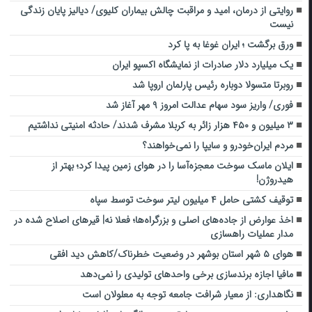
روایتی از درمان، امید و مراقبت چالش بیماران کلیوی/ دیالیز پایان زندگی
نیست
ورق برگشت ؛ ایران غوغا به پا کرد
یک میلیارد دلار صادرات از نمایشگاه اکسپو ایران
روبرتا متسولا دوباره رئیس پارلمان اروپا شد
فوری/ واریز سود سهام عدالت امروز ۹ مهر آغاز شد
۳ میلیون و ۴۵۰ هزار ‌زائر به کربلا مشرف شد‌ند/‌ حادثه امنیتی نداشتیم
مردم ایران‌خودرو و سایپا را نمی‌خواهند؟
ایلان ماسک سوخت معجزه‌آسا را در هوای زمین پیدا کرد؛ بهتر از
هیدروژن!
توقیف کشتی حامل ۴ میلیون لیتر سوخت توسط سپاه
اخذ عوارض از جاده‌های اصلی و بزرگراه‌ها؛ فعلا نه| قیرهای اصلاح شده در
مدار عملیات راهسازی
هوای ۵ شهر استان بوشهر در وضعیت خطرناک/کاهش دید افقی
مافیا اجازه برندسازی برخی واحدهای تولیدی را نمی‌دهد
نگاهداری: از معیار شرافت جامعه توجه به معلولان است