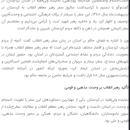
حجت‌الاسلام والمسلمین عبدالرضا پورذهبی، نماینده ولی‌فقیه در استان کردستان، در
گفت‌وگو با تسنیم با گرامیداشت سالروز سفر رهبر معظم انقلاب به کردستان در
اردیبهشت‌ماه سال ۱۳۸۸، این سفر را سرشار از برکات فرهنگی، اجتماعی و وحدت‌آفرین
توصیف و اظهار کرد: یاد و خاطره رهبر شهید امت را گرامی می‌داریم و معتقدیم آن
سفر تاریخی همچنان در ذهن و ذائقه مردم کردستان شیرین و ماندگار است.
وی با اشاره به فضای حاکم بر استان در زمان سفر رهبر انقلاب گفت: آنچه از مردم
شریف کردستان و اقشار مختلف شنیده‌ام این است که سفر رهبر معظم انقلاب همراه با
معنویت، دلدادگی مردم و نشاط اجتماعی گسترده‌ای در استان بود. حضور ایشان در
شهرهای سنندج، سقز، بیجار و مریوان و سخنرانی‌های انجام‌شده، فضایی امیدآفرین و
آرامش‌بخش در استان ایجاد کرد؛ به‌ویژه اینکه کشور در آستانه انتخابات
ریاست‌جمهوری سال ۸۸ قرار داشت و شرایط خاصی بر جامعه حاکم بود.
تأکید رهبر انقلاب بر وحدت مذهبی و قومی
نماینده ولی‌فقیه در کردستان یکی از مهم‌ترین دستاوردهای این سفر را تقویت انسجام
و وحدت در استان دانست و افزود: سخنان رهبر معظم انقلاب و مطالبات مطرح‌شده از
سوی ماموستایان، دانشگاهیان، نخبگان و مردم، همگی بر محور وحدت مذهبی،
قومی و ملی بود.