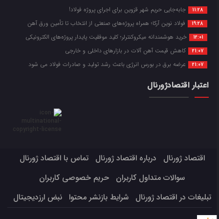
جابه‌جایی حریم شهر قزوین برای اجرای پروژه فولاد!
11:28
فولاد نوین آرکا؛ همراه پروژه‌های صنعتی از انتخاب تا تأمین ورق آهن
19:28
خرید هوشمندانه میکروکنترلر؛ کلید موفقیت پایدار پروژه‌های الکترونیکی
12:01
کاهش قیمت آهن آلات در بازارهای داخلی و خارجی
21:07
عرضه برق در بورس انرژی باعث رشد تولید و صادرات فولاد می شود
21:07
اعتبار اقتصادژورنال
اقتصاد ژورنال
درباره اقتصاد ژورنال
تماس با اقتصاد ژورنال
سوالات متداول کاربران
حریم خصوصی کاربران
تبلیغات در اقتصاد ژورنال
شرایط بازنشر محتوا
نبض ارزدیجیتال