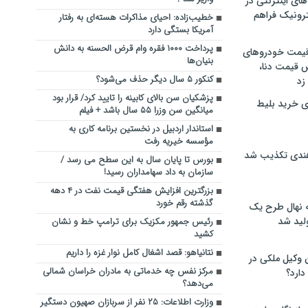
های اینترنتی در
ترونیک فراهم
خطیب‌زاده: احیای مذاکرات هسته‌ای به رفتار
آمریکا بستگی دارد
پرداخت ۱۰۰۰ فقره وام قرض الحسنه به دانش
 قیمت خودروهای
بنیان‌ها
 قیمت دنا،
کنکور ۵ سال دیگر حذف می‌شود؟
 زد
پزشکیان سن بالای کابینه را تایید کرد/ قرار بود
ی خرید بلیط
میانگین سن وزرا ۵۵ سال باشد + فیلم
استاندار اردبیل در نخستین برنامه کاری به
مؤسسه خیریه رفت
هندی تکذیب شد
بورس تا پایان سال به این سطح می رسد /
سازمان به داد سهامداران رسید!
بزرگترین افزایش هفتگی قیمت نفت در ۴ دهه
گذشته رقم خورد
له نهال طرح یک
لید شد
رئیس جمهور مکزیک برای ترامپ خط و نشان
کشید
نتانیاهو: قصد اشغال کامل نوار غزه را داریم
ن وکیل ملکی در
مرکز نفس چه خدماتی به مادران خراسان شمالی
دارد؟
می‌دهد؟
وزارت اطلاعات: ۲۵ نفر از سربازان صهیون دستگیر