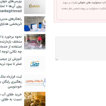
بورس‌های جهان 
کلیه
مسئولیت های حقوقی
نظرات بر عهده
روی آن‌ها + تحل
 شکایت مسئولیت بر عهده شخص نظر دهنده
bankeghtesad
راهکارهای مدیری
اثربخشی هدایای 
نحوه برخورد با ق
متخلف بازدارنده
استفاده از خدما
چه نکاتی توجه ک
آموزش ارز دیجیت
صفر تا سود ترید 
ثبت قرارداد ملک
رهگیری رایگان با
خودنویس
خرید طلای آب ش
نسبت به طلای د