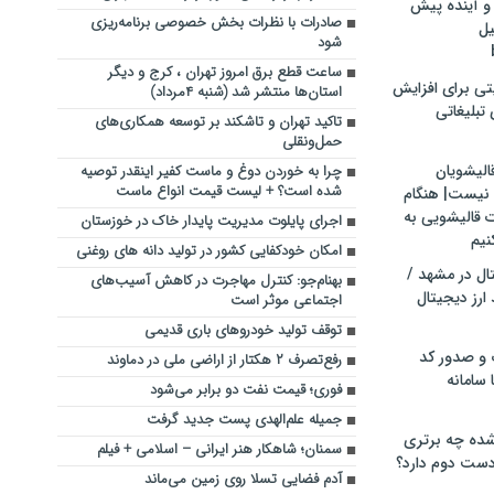
و آینده پیش
صادرات با نظرات بخش خصوصی برنامه‌ریزی
یل
شود
ساعت قطع برق امروز تهران ، کرج و دیگر
تی برای افزایش
استان‌ها منتشر شد (شنبه ۴مرداد)
تبلیغاتی
تاکید تهران و تاشکند بر توسعه همکاری‌های
حمل‌ونقلی
الیشویان
چرا به خوردن دوغ و ماست کفیر اینقدر توصیه
شده است؟ + لیست قیمت انواع ماست
 نیست| هنگام
ت قالیشویی به
اجرای پایلوت مدیریت پایدار خاک در خوزستان
نیم
امکان خودکفایی کشور در تولید دانه های روغنی
ال در مشهد /
بهنام‌جو: کنترل مهاجرت در کاهش آسیب‌های
ارز دیجیتال
اجتماعی موثر است
توقف تولید خودروهای باری قدیمی
 و صدور کد
رفع‌تصرف ۲ هکتار از اراضی ملی در دماوند
 سامانه
فوری؛ قیمت نفت دو برابر می‌شود
جمیله علم‌الهدی پست جدید گرفت
ده چه برتری
سمنان؛ شاهکار هنر ایرانی – اسلامی + فیلم
ست دوم دارد؟
آدم فضایی تسلا روی زمین می‌ماند