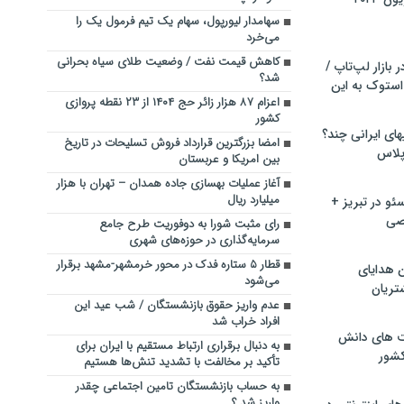
سهامدار لیورپول، سهام یک تیم فرمول یک را
می‌خرد
کاهش قیمت نفت / وضعیت طلای سیاه بحرانی
بازار لپ‌تاپ /
شد؟
استوک به این
اعزام ۸۷ هزار زائر حج ۱۴۰۴ از ۲۳ نقطه پروازی
کشور
ماشین لباسشویی‎های ایرانی چند؟
امضا بزرگترین قرارداد فروش تسلیحات در تاریخ
 پلاس
بین امریکا و عربستان
آغاز عملیات بهسازی جاده همدان – تهران با هزار
میلیارد ریال ️
و در تبریز +
صی
رای مثبت شورا به دوفوریت طرح جامع
سرمایه‌گذاری در حوزه‌های شهری
قطار ۵ ستاره فدک در محور خرمشهر-مشهد برقرار
ن هدایای
می‌شود
تریان
عدم واریز حقوق بازنشستگان / شب عید این
افراد خراب شد
ت های دانش
به دنبال برقراری ارتباط مستقیم با ایران برای
کشور
تأکید بر مخالفت با تشدید تنش‌ها هستیم
به حساب بازنشستگان تامین اجتماعی چقدر
واریز شد ؟