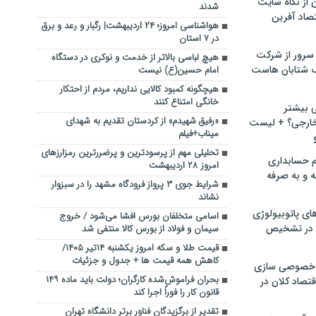
ن از نگاه سایت
شدند
صاد آفرین
هواشناسی امروز؛ ۲۴ اردیبهشت| رگبار و رعد و برق
در ۷ استان
سرور از شرکت
هیچ لباسی بالاتر از خدمت و نوکری در دستگاه
 شتابان هاست
امام حسین(ع) نیست
هیچگونه کمبود کالایی نداریم، مردم از احتکار
خانگی امتناع کنند
ی بیشتر
«رفیق شهیدم» از کردستان تقدیم به شهدای
خارجی؟ + لیست
میناب+فیلم
تحلیلی مهم از پرسودترین و پرضررترین رمزارزهای
م حسابداری
امروز ۲۸ اردیبهشت
ه و به صرفه
شرایط جوی ۳ پرواز فرودگاه مشهد را در سبزوار
نشاند
ای پاتوبیولوژی
اسامی متخلفان بورس افشا می‌شود / خروج
 در تشخیص
سیمان و فولاد از بورس کالا منتفی شد
قیمت طلا و سکه امروز یکشنبه ۱۴تیر ۱۴۰۵/
کاهش همه قیمت ها + جدول و جزئیات
خصوصی سازی
بحران فراموش‌شده کارگران؛ دولت باید ماده ۱۴۹
تصاد کلان در
قانون کار را فوراً اجرا کند
تقدیر از برگزیدگان فناور برتر دانشگاه تهران