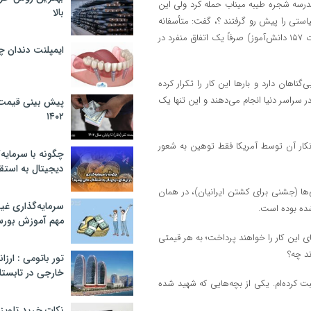
درسه شجره طیبه میناب حمله کرد ولی این
بالا
استی را پیش رو گرفتند ؟، گفت: متأسفانه
اتفاقی که در میناب افتاد (حمله موشکی آمریکا به مدرسه شجره طیبه و شهادت ۱۵۷ دانش‌آموز) صرفاً یک اتفاق منفرد در
ایمپلنت دندان 
گناهان دارد و بارها این کار را تکرار کرده
در سراسر دنیا انجام می‌دهند و این تنها یک
پیش بینی قیمت ت
۱۴۰۲
انکار آن توسط آمریکا فقط توهین به شعور
چگونه با سرمایه‌
دیجیتال به استق
ی‌ها (جشنی برای کشتن ایرانیان)، در همان
سرمایه‌گذاری غ
شده بوده است.
مهم آموزش بور
 این کار را خواهند پرداخت؛ به هر قیمتی
ند چه؟
تور باتومی : ارزا
خارجی در تابستان ۰۲
ت کرده‌ام. یکی از بچه‌هایی که شهید شده
نکات خرید تلویزیون