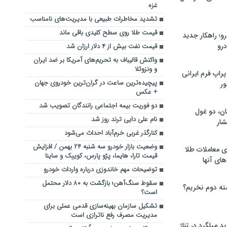
غزه
تشدید مخاطرات طبیعی با مدیریت‌های نامناسب
قیمت طلا روی سطح کلیدی باقی ماند
؛ راهکار جدید
رو
قیمت نفت بیش از ۴ دلار ارزان شد
واکنش قالیباف به تحریم‌های آمریکا بر ضد ایران
و ونزوئلا
راپ فرم ایرانی
پیچیده‌ترین ساعت در گران‌ترین خودروی جهان
ور
+ عکس
دو فوریت بیمه اجتماعی رانندگان تصویب شد
ان، دو غول
نام علی دایی ترند روز شد
ار
کنارگذر غربی خرم‌آباد احداث می‌شود
وضعیت بازار خودرو سه شنبه ۲۴ بهمن / افزایش
ی معاملات طلا
قیمت تارا، هایما، پژو پارس، کوییک و ساینا
های آنها
توضیحات مهم خاندوزی درباره واردات خودرو
سقوط سنگ‌آهن؛ بازگشت به ۸۰ دلار محتمل
ته دوم نخریم؟
است؟
تشکیل سازمان بهینه‌سازی قدمی عملی برای
مدیریت مصرف رفع ناترازی است
 میلگرد در تناژ