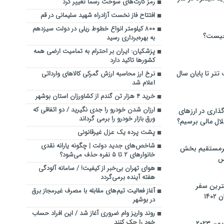
رمز کارت‌های سوخت رسماً تغییر کرد
افتتاح فاز نخست آزادراه شهید سلیمانی در قم
۸۰۰ کیلومتر انواع خطوط ریلی در دولت سیزدهم
چیست؟
به بهره‌برداری رسید
پزشکیان: ایران بر احترام به تمامیت ارضی همه
کشورها تاکید دارد
تر تا پایان سال
نرخ ارز محاسبه ارزش گمرکی کالاهای وارداتی
اعلام شد
خرید ۴ هزار تن گندم از کشاورزان استان بوشهر
ارزان شدن خودرو را جدی نگیرید / دو اتفاقی که
گذاری در ارزهای
ورق بازار خودرو را بر­می گرداند
لال مالی برسیم؟
پشت پرده یک عزل غیرقانونی
شاخص‌های جدید دولت | چگونه یارانه نقدی
یرمستقیم بخش
خانوارهای ۲ تا ۵ نفره حذف می‌شود؟
س
هوای تهران بی‌خبر از کیفیت! / سامانه آلودگی
هفته آینده برمی‌گردد
نترین سفر
آغاز فعالیت تیم‌های مقابله با مصرف غیرمجاز برق
۱۴
در بوشهر
روند واریز وام ضروری آغاز شد / این افراد حساب
خود را چک کنند
 ۲۰۲۳