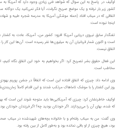
اوکیف در پاسخ به این سوال که شواهد فنی زیادی وجود دارد که آمریکا به م
کشور زیر بار نرفته و یک موضع صریح نگرفت، آیا فکر نمی‌کنید یک دوگانه سی
اینجا نبوده است.
تفنگدار سابق نیروی دریایی آمریکا افزود: کشور من، آمریکا، عادت به کشتار بی‌
است و اکنون شمار قربانیان آن به میلیون‌ها نفر رسیده است. آن‌ها این کار را 
اتفاق نیست.
این فعال حقوق بشر تصریح کرد: اگر بخواهیم به خود این اتفاق نگاه کنیم، 
مخاطب است.
وی ادامه داد: چیزی که اتفاق افتاده این است که اتفاقاً در جشن پوریم یهود
روز این کشتار را با موشک تاماهاک مرتکب شدند و این اقدام کاملاً زمان‌بندی‌
اوکیف خاطرنشان کرد: چیزی که آمریکایی‌ها باید متوجه شوند این است که بهای
که شده، بهای آن را می‌پردازند. اگر خودتان بودید چه؟ اگر فرزندان خودتان بود
وی گفت: من به میناب رفته‌ام و با خانواده بچه‌های شهیدشده در میناب صحب
بود، هیچ چیزی از او باقی نمانده بود و به‌طور کامل از بین رفته بود.