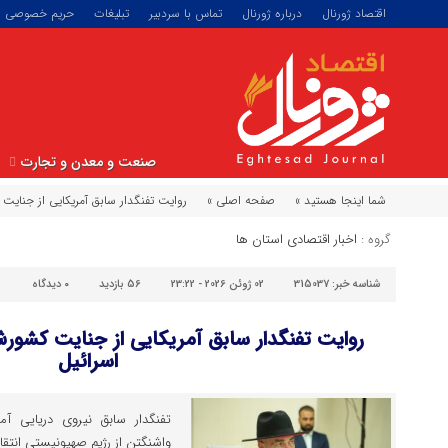
اقتصاد ژورنال
درباره ژورنال
تماس با سردبیر
تبلیغات
حریم خصوصی
صنعت و معدن و تجارت
شما اینجا هستید »
صفحه اصلی »
روایت تفنگدار سابق آمریکایی از جنایت
گروه :
اخبار اقتصادی استان ها
شناسه خبر:
315037
02 ژوئن 2026 - 23:22
56 بازدید
۰
دیدگاه
روایت تفنگدار سابق آمریکایی از جنایت کشور
اسرائیل
تفنگدار سابق نیروی دریایی آم
واشنگتن از رژیم صهیونیستی انتقاد