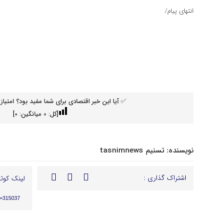
انتهای پیام/
✅ آیا این خبر اقتصادی برای شما مفید بود؟ امتیاز 
[کل:
0
میانگین:
0
]
نویسنده:
تسنیم tasnimnews
اشتراک گذاری :
لینک کوتا
p=315037