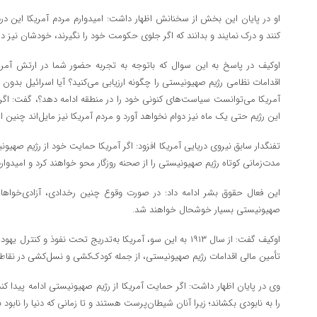
او در پایان این بخش از سخنانش اظهار داشت: امیدوارم مردم آمریکا این در
کنند و درک نمایند و بدانند که اگر جلوی حکومت خود را نگیرند، خودشان نیز 
اوکیف در پاسخ به این سوال که باتوجه به تجربه حضور شما در ارتش آمر
اقدامات نظامی رژیم صهیونیستی را چگونه ارزیابی می‌کنید؟ آیا اسرائیل بدو
آمریکا می‌توانست سیاست‌های کنونی خود را در منطقه ادامه دهد؟، گفت: اگر آ
این رژیم حتی یک ماه نیز دوام نخواهد آورد و مردم آمریکا نیز مایل‌اند چنین 
تفنگدار سابق نیروی دریایی آمریکا افزود: اگر آمریکا حمایت خود از رژیم صهیو
مدت‌زمانی کوتاه رژیم صهیونیستی را از صحنه روزگار محو خواهند کرد و امیدوار
این فعال حقوق بشر ادامه داد: در صورت وقوع چنین رخدادی، آزادی‌خواهان
صهیونیستی بسیار خوشحال خواهند شد.
اوکیف گفت: از سال ۱۹۱۳ به این سو، آمریکا به‌تدریج تحت نفوذ و ک
تأمین مالی اقدامات رژیم صهیونیستی، از جمله کودک‌کشی و نسل‌کشی در نقاط م
وی در پایان اظهار داشت: اگر حمایت آمریکا از رژیم صهیونیستی ادامه پیدا کن
را به نابودی بکشاند؛ زیرا آنان شیطان‌پرست هستند و تا زمانی که دنیا را نابو