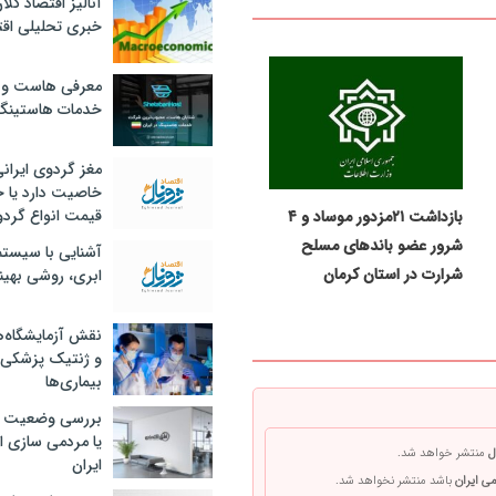
آنالیز اقتصاد کلا
خبری تحلیلی اقت
معرفی هاست و 
خدمات هاستینگ
مغز گردوی ایران
خاصیت دارد یا 
قیمت انواع گردو
بازداشت ۲۱مزدور موساد و ۴
شرور عضو باندهای مسلح
آشنایی با سیست
شرارت در استان کرمان
ابری، روشی بهین
نقش آزمایشگاه‌ه
و ژنتیک پزشکی
بیماری‌ها
بررسی وضعیت 
یا مردمی سازی اق
ل
منتشر خواهد شد.
ایران
ی ایران
باشد منتشر نخواهد شد.