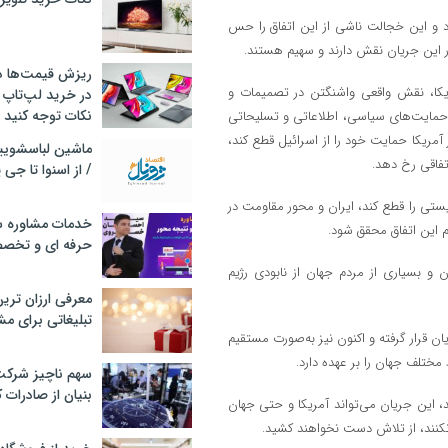
د و این خجالت ناشی از این اتفاق را حس
در این جریان نقش دارند و سهیم هستند.
ریزش قیمت‌ها در 
یکا، نقش واقعی واشنگتن در تصمیمات و
در خرید لپ‌تاپ 
نکات توجه کنید
ن حمایت‌های سیاسی، اطلاعاتی و تسلیحاتی
مریکا حمایت خود را از اسرائیل قطع کند،
اتفاقی رخ دهد.
/ از اسنوا تا جی
نیستی را قطع کند، ایران و محور مقاومت در
خدمات مشاوره سئ
م این اتفاق محقق شود.
حرفه ای و تخص
 و بسیاری از مردم جهان از نابودی رژیم
معرفی ارزان تری
تبلیغاتی برای مش
نترل یهودیان قرار گرفته و اکنون نیز به‌صورت مستقیم
ختلف جهان را بر عهده دارد.
سهم ناچیز شرک
بنیان از صادرات 
د، این جریان می‌تواند آمریکا و حتی جهان
د نکنند، از تلاش دست نخواهند کشید.