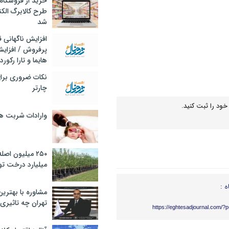
خرید از فروشگاه‌
طرح کالابرگ الک
شد
افزایش ناگهانی
پرفروش / افزایش
هایما و تارا رکورد
نکات ضروری برا
چارتر
خود را ثبت کنید.
وارادات شربت 
۲۵۰ میلیون اص
میلیارد درخت تو
ه :
مشاوره با بهتری
تهران چه تاثیری 
https://eghtesadjournal.com/?