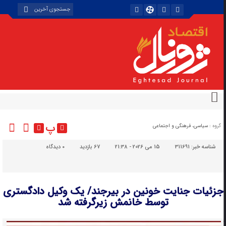
پ
گروه :
سیاسی، فرهنگی و اجتماعی
شناسه خبر:
311691
15 می 2026 - 21:38
67 بازدید
۰
دیدگاه
جزئیات جنایت خونین در بیرجند/ یک وکیل دادگستری
توسط خانمش زیرگرفته شد