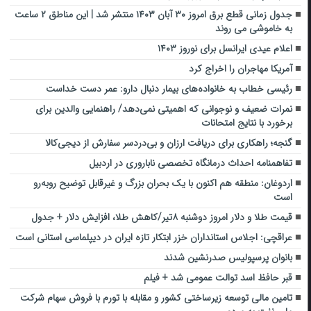
جدول زمانی قطع برق امروز ۳۰ آبان ۱۴۰۳ منتشر شد | این مناطق ۲ ساعت
به خاموشی می روند
اعلام عیدی ایرانسل برای نوروز ۱۴۰۳
آمریکا مهاجران را اخراج کرد
رئیسی خطاب به خانواده‌های بیمار دنبال دارو: عمر دست خداست
نمرات ضعیف و نوجوانی که اهمیتی نمی‌دهد/ راهنمایی والدین برای
برخورد با نتایج امتحانات
گنجه؛ راهکاری برای دریافت ارزان و بی‌دردسر سفارش‌ از دیجی‌کالا
تفاهمنامه احداث درمانگاه تخصصی ناباروری در اردبیل
اردوغان: منطقه هم اکنون با یک بحران بزرگ و غیرقابل توضیح روبه‌رو
است
قیمت طلا و دلار امروز دوشنبه ۸تیر/کاهش طلا، افزایش دلار + جدول
عراقچی: اجلاس استانداران خزر ابتکار تازه ایران در دیپلماسی استانی است
بانوان پرسپولیس صدرنشین شدند
قبر حافظ اسد توالت عمومی شد + فیلم
تامین مالی توسعه زیرساختی کشور و مقابله با تورم با فروش سهام شرکت