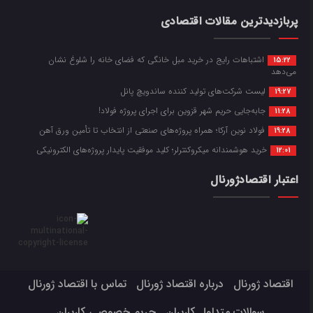
پربازدیدترین مقالات اقتصادی
اشتباهات رایج در خرید مبل خانگی که فضای خانه را شلوغ نشان
15:22
می‌دهد
لیست شرکت‌های تولید کننده ساندویچ پانل
19:27
جابه‌جایی حریم شهر قزوین برای اجرای پروژه فولاد!
11:28
فولاد نوین آرکا؛ همراه پروژه‌های صنعتی از انتخاب تا تأمین ورق آهن
19:28
خرید هوشمندانه میکروکنترلر؛ کلید موفقیت پایدار پروژه‌های الکترونیکی
12:01
اعتبار اقتصادژورنال
اقتصاد ژورنال
درباره اقتصاد ژورنال
تماس با اقتصاد ژورنال
سوالات متداول کاربران
حریم خصوصی کاربران