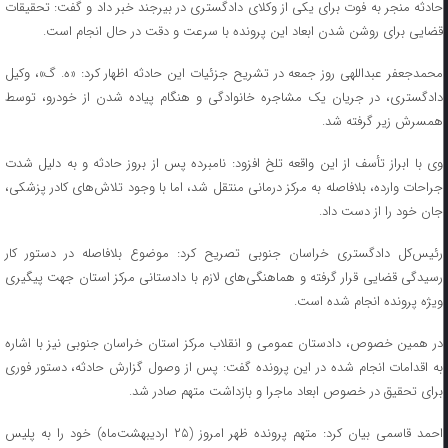
حادثه منجر به فوت برای یکی از وکلای دادگستری در بیرجند خبر داد و گفت: تحقیقات
قضایی برای روشن شدن ابعاد این پرونده با سرعت و دقت در حال انجام است.
محمدجعفر عبداللهی روز جمعه در تشریح جزئیات این حادثه اظهار کرد: «ه. گ»، وکیل
دادگستری، در جریان یک مشاجره خانوادگی و هنگام پیاده شدن از خودرو، توسط
همسرش زیر گرفته شد.
وی با ابراز تأسف از این واقعه تلخ افزود: نامبرده پس از بروز حادثه و به دلیل شدت
جراحات وارده، بلافاصله به مرکز درمانی منتقل شد، اما با وجود تلاش‌های کادر پزشکی،
جان خود را از دست داد.
رئیس‌کل دادگستری خراسان جنوبی تصریح کرد: موضوع بلافاصله در دستور کار
رسیدگی قضایی قرار گرفته و هماهنگی‌های لازم با دادستانی مرکز استان جهت پیگیری
ویژه پرونده انجام شده است.
در همین خصوص، دادستان عمومی و انقلاب مرکز استان خراسان جنوبی نیز با اشاره
به اقدامات انجام شده در این پرونده گفت: پس از وصول گزارش حادثه، دستور فوری
برای تحقیق در خصوص ابعاد ماجرا و بازداشت متهم صادر شد.
احمد قاسمی بیان کرد: متهم پرونده ظهر امروز (۲۵ اردیبهشت‌ماه) خود را به پلیس