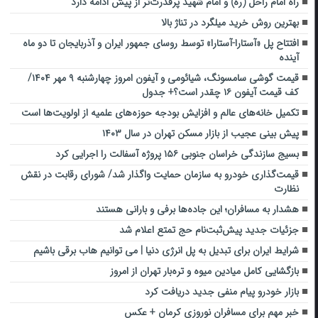
راه امام راحل (ره) و امام شهید پرقدرت‌تر از پیش ادامه دارد
بهترین روش خرید میلگرد در تناژ بالا
افتتاح پل «آستارا-آستارا» توسط روسای جمهور ایران و آذربایجان تا دو ماه
آینده
قیمت گوشی سامسونگ، شیائومی و آیفون امروز چهارشنبه ۹ مهر ۱۴۰۴/
کف قیمت آیفون ۱۶ چقدر است؟+ جدول
تکمیل خانه‌های عالم و افزایش بودجه حوزه‌های علمیه از اولویت‌ها است
پیش بینی عجیب از بازار مسکن تهران در سال ۱۴۰۳
بسیج سازندگی خراسان جنوبی ۱۵۶ پروژه آسفالت را اجرایی کرد
قیمت‌گذاری خودرو به سازمان حمایت واگذار شد/ شورای رقابت در نقش
نظارت
هشدار به مسافران؛ این جاده‌ها برفی و بارانی هستند
جزئیات جدید پیش‌ثبت‌نام حج تمتع اعلام شد
شرایط ایران برای تبدیل به پل انرژی دنیا | می توانیم هاب برقی باشیم
بازگشایی کامل میادین میوه و تره‌بار تهران از امروز
بازار خودرو پیام منفی جدید دریافت کرد
خبر مهم برای مسافران نوروزی کرمان + عکس