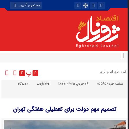
پ
گروه :
برق، آب و انرژی
شناسه خبر:
255956
29 جولای 2025 - 18:24
232 بازدید
۰
دیدگاه
تصمیم مهم دولت برای تعطیلی هفتگی تهران