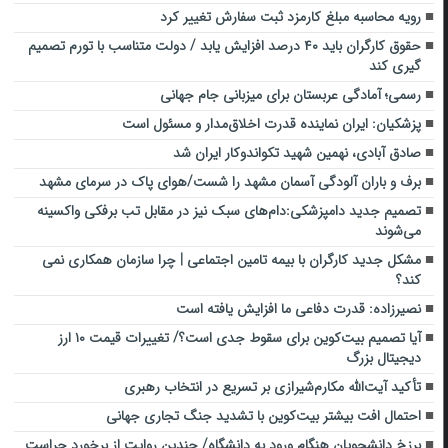
رویه محاسبه مبلغ کارمزد ثبت سفارش تغییر کرد
حقوق کارگران باید ۴۰ درصد افزایش یابد / دولت متناسب با تورم تصمیم
گیری کند
رسمی؛ آمادگی عربستان برای میزبانی جام جهانی
پزشکیان: ایران نماینده قدرت اخلاق‌مدار و مسئول است
صادق آبادى، نهمین شهید تکواندوکار ایران شد
برف و باران آلودگی آسمان مشهد را شست/هوای پاک در سرمای مشهد
تصمیم جدید دامپزشکی:دام‌های سبک نیز در مقابل تب برفکی واکسینه
می‌شوند
مشکل جدید کارگران با بیمه تامین اجتماعی | چرا سازمان همکاری نمی
کند؟
نصیرزاده: قدرت دفاعی ما افزایش یافته است
آیا تصمیم بیت‌کوین برای سقوط جدی است؟/ تغییرات قیمت ۱۰ ارز
دیجیتال بزرگ
تأکید آیت‌الله مکارم‌شیرازی بر تسریع در انتخاب رهبری
احتمال افت بیشتر بیت‌کوین با تشدید جنگ تجاری جهانی
برزخ دانشجویان هنگام ورود به دانشگاه/ چندین روایت از برخورد حراست