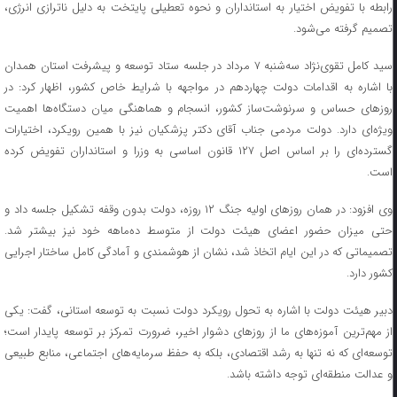
رابطه با تفویض اختیار به استانداران و نحوه تعطیلی پایتخت به دلیل ناترازی انرژی،
تصمیم گرفته می‌شود.
سید کامل تقوی‌نژاد سه‌شنبه ۷ مرداد در جلسه ستاد توسعه و پیشرفت استان همدان
با اشاره به اقدامات دولت چهاردهم در مواجهه با شرایط خاص کشور، اظهار کرد: در
روزهای حساس و سرنوشت‌ساز کشور، انسجام و هماهنگی میان دستگاه‌ها اهمیت
ویژه‌ای دارد. دولت مردمی جناب آقای دکتر پزشکیان نیز با همین رویکرد، اختیارات
گسترده‌ای را بر اساس اصل ۱۲۷ قانون اساسی به وزرا و استانداران تفویض کرده
است.
وی افزود: در همان روزهای اولیه جنگ ۱۲ روزه، دولت بدون وقفه تشکیل جلسه داد و
حتی میزان حضور اعضای هیئت دولت از متوسط ده‌ماهه خود نیز بیشتر شد.
تصمیماتی که در این ایام اتخاذ شد، نشان از هوشمندی و آمادگی کامل ساختار اجرایی
کشور دارد.
دبیر هیئت دولت با اشاره به تحول رویکرد دولت نسبت به توسعه استانی، گفت: یکی
از مهم‌ترین آموزه‌های ما از روزهای دشوار اخیر، ضرورت تمرکز بر توسعه پایدار است؛
توسعه‌ای که نه تنها به رشد اقتصادی، بلکه به حفظ سرمایه‌های اجتماعی، منابع طبیعی
و عدالت منطقه‌ای توجه داشته باشد.