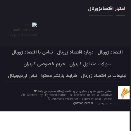
اعتبار اقتصادژورنال
اقتصاد ژورنال
درباره اقتصاد ژورنال
تماس با اقتصاد ژورنال
سوالات متداول کاربران
حریم خصوصی کاربران
تبلیغات در اقتصاد ژورنال
شرایط بازنشر محتوا
نبض ارزدیجیتال
تمامی حقوق مادی و معنوی برای اقتصادژورنال محفوظ می باشد ❤️
All Content by EghtesadJournal is licensed under a Creative
Commons Attribution 4.0 International License ©️
طراحی سایت :
Eghtesadjournal