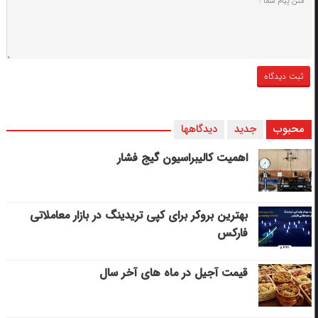
محبوب
جدید
دیدگاهها
اهمیت کالیبراسیون گیج فشار
بهترین بروکر برای کپی‌ تریدینگ در بازار معاملاتی
فارکس
قیمت آجیل در ماه های آخر سال