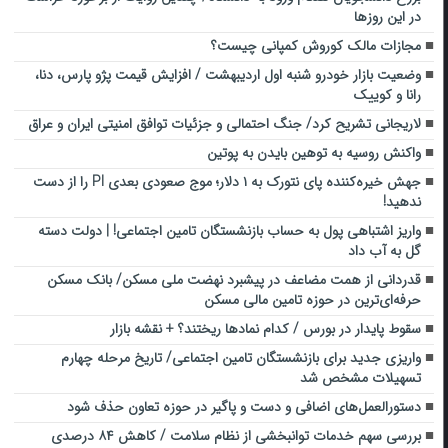
در این روزها
مجازات مالک کوروش کمپانی چیست؟
وضعیت بازار خودرو شنبه اول اردیبهشت / افزایش قیمت پژو پارس، دنا،
رانا و کوییک
لاریجانی تشریح کرد/ جنگ احتمالی و جزئیات توافق امنیتی ایران و عراق
واکنش روسیه به توهین بایدن به پوتین
جهش خیره‌کننده پای نتورک به ۱ دلار؛ موج صعودی بعدی PI را از دست
ندهید!
واریز اشتباهی پول به حساب بازنشستگان تامین اجتماعی! | دولت دسته
گل به آب داد
قدردانی از همت مضاعف در پیشبرد نهضت ملی مسکن/ بانک مسکن
حرفه‌ای‌ترین در حوزه تامین مالی مسکن
سقوط پایدار در بورس / کدام نمادها ریختند؟ + نقشه بازار
واریزی جدید برای بازنشستگان تامین اجتماعی/ تاریخ مرحله چهارم
تسهیلات مشخص شد
دستورالعمل‌های اضافی و دست و پاگیر در حوزه تعاون حذف شود
بررسی سهم خدمات توانبخشی از نظام سلامت / کاهش ۸۴ درصدی