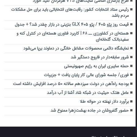
طرح بازسازی اساسی سایت‌های VTS هرمزگان کلید خورد
رئیس ستاد انتخابات کشور: رقابت‌های انتخاباتی باید برای حل مشکلات
مردم باشد
قیمت روز پژو ۴۰۵ / پژو ۴۰۵ GLX بنزینی در بازار چقدر شد؟ + جدول
هسته‌ای در کشاورزی ــ ۶۸ | کاربرد فناوری هسته‌ای در کنترل کنه و
سفیدبالک گلخانه‌ای
نمایشگاه دائمی محصولات مشاغل خانگی در دماوند برپا می‌شود
شرور سابقه‌دار در فاروج دستگیر شد
حمله سایبری ایران به رژیم صهیونیستی
فوری/ جلسه شورای عالی کار پایان یافت + جزییات
بودجه راه‌آهن در دولت سیزدهم سالانه ۵۰ درصد افزایش داشته است
عامل هتک حیثیت در شبکه شاد آشنا از آب درآمد
برآورد دلار نهفته در حواله طلا
حضور گلفروشان در جاده بهشت‌زهرا ممنوع شد