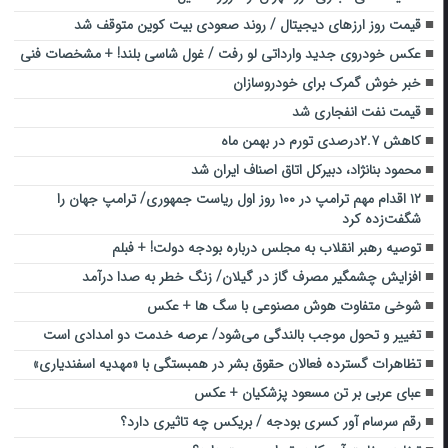
قیمت روز ارزهای دیجیتال / روند صعودی بیت کوین متوقف شد
عکس خودروی جدید وارداتی لو رفت / غول شاسی بلند! + مشخصات فنی
خبر خوش گمرک برای خودروسازان
قیمت نفت انفجاری شد
کاهش ۲.۷درصدی تورم در بهمن ماه
محمود بنانژاد، دبیرکل اتاق اصناف ایران شد
۱۲ اقدام مهم ترامپ در ۱۰۰ روز اول ریاست جمهوری/ ترامپ جهان را
شگفت‌زده کرد
توصیه رهبر انقلاب به مجلس درباره بودجه دولت! + فبلم
افزایش چشمگیر مصرف گاز در گیلان/ ‌زنگ خطر ‌به صدا د‌رآمد
شوخی متفاوت هوش مصنوعی با سگ ها + عکس
تغییر و تحول موجب بالندگی می‌شود‌/ عرصه خدمت دو‌ امدادی است
تظاهرات گسترده فعالان حقوق بشر در همبستگی با «مهدیه اسفندیاری»
عبای عربی بر تن مسعود پزشکیان + عکس
رقم سرسام آور کسری بودجه / بریکس چه تاثیری دارد؟