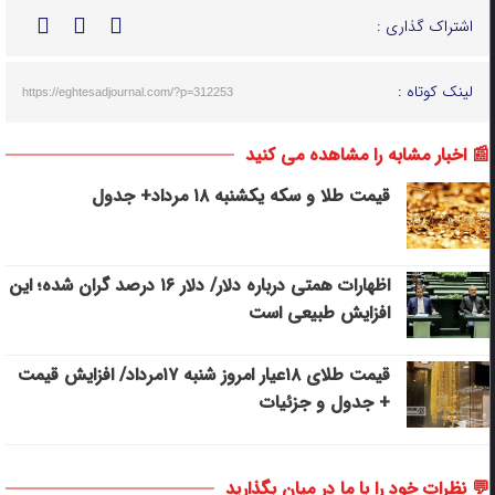
اشتراک گذاری :
لینک کوتاه :
https://eghtesadjournal.com/?p=312253
📰 اخبار مشابه را مشاهده می کنید
قیمت طلا و سکه یکشنبه ۱۸ مرداد+ جدول
اظهارات همتی درباره دلار/ دلار ۱۶ درصد گران شده؛ این
افزایش طبیعی است
قیمت طلای ۱۸عیار امروز شنبه ۱۷مرداد/ افزایش قیمت
+ جدول و جزئیات
💬 نظرات خود را با ما در میان بگذارید