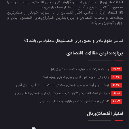
📺 اقتصاد ژورنال، بروزترین اخبار و گزارش‌های خبری اقتصادی ایران و جهان را
به صورت آنلاین، سریع و آسان در اختیار شما قرار می‌‌دهد.
📰 اقتصاد ژورنال، تمامی اخبار اقتصادی را به صورت خودکار از معتبرترین
روزنامه‌ها و مجلات اقتصادی و پربازدیدترین خبرگزاری‌های اقتصادی ایران و
جهان گردآوری می‌کند.
تمامی حقوق مادی و معنوی برای اقتصادژورنال محفوظ می باشد 🥰
پربازدیدترین مقالات اقتصادی
لیست شرکت‌های تولید کننده ساندویچ پانل
19:27
جابه‌جایی حریم شهر قزوین برای اجرای پروژه فولاد!
11:28
فولاد نوین آرکا؛ همراه پروژه‌های صنعتی از انتخاب تا تأمین ورق آهن
19:28
خرید هوشمندانه میکروکنترلر؛ کلید موفقیت پایدار پروژه‌های الکترونیکی
12:01
کاهش قیمت آهن آلات در بازارهای داخلی و خارجی
21:07
اعتبار اقتصادژورنال