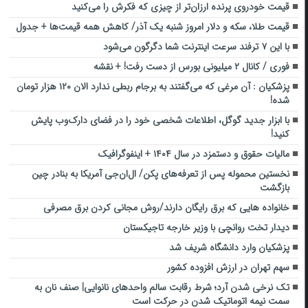
قیمت خودروی پرنده ارزان‌تر از چیزی که فکرش را می‌کنید
قیمت طلا، سکه و دلار امروز شنبه یک آذر/ کاهش همه قیمت‌ها + جدول
با این ۷ ترفند سرعت اینترنت شما دگرگون می‌شود
فوری / کانال ۲ میلیونی بورس از دست رفت! + نقشه
پزشکیان : آن مرغی که می‌گفتند به برجام ربطی ندارد الان ۱۲۰ هزار تومان
شده!
با ابزار جدید گوگل، اطلاعات شخصی خود را در فضای دارک‌وب پایش
کنید!
مالیات حقوق و دستمزد در سال ۱۴۰۴ + اینفوگرافیک
نخستین محموله پس از تعرفه‌های پکن/ ال‌ان‌جی آمریکا به بنادر چین
بازگشت
خانواده هایی که برق رایگان دارند/روش مجانی کردن برق مصرفی
دیدار تخت روانچی با وزیر خارجه تاجیکستان
پزشکیان وارد دانشگاه شریف شد
سهم تهران در ارزش افزوده کشور
تک نرخی شدن آرد؛ شرط رقابت سالم واحدهای نانوایی| صنف نان به
سمت نیمه اتوماتیک شدن در حرکت است