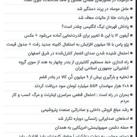
عامل موساد در پرند دستگیر شد
واردات طلا از مالیات معاف شد
پاداش قهرمان لیگ انگلیس چقدر است؟
آیفون ۱۶ با این ۵ تغییر برای قدرت‌نمایی آماده می‌شود + عکس
پژو پاس با ۱۵ میلیون افزایش به استقبال کابینه جدید رفت + جدول قیمت
احتمال شنیده شدن صدای انفجار کنترل‌شده در شرق اصفهان
راه اندازی خط مستقیم کانتینری از بندر چابهار به هند از سوی گروه
کشتیرانی جمهوری اسلامی ایران
تخلیه و بارگیری بیش از ۹ میلیون تُن کالا در بنادر قشم
۲۰۸ هزار سهامدار، ۵۵۴ میلیارد تومان سود دریافت کردند
بحران در راه است : احتمال قطعی سراسری اینترنت و مرگ کسب و کار
مردم
رشد مبلغ فروش داخلی و صادراتی صنعت پتروشیمی
ادعاهای ضدایرانی زلنسکی دوباره تکرار شد
حمله دشمن صهیونیستی-امریکایی به همدان
دستور مجلس به دولت پزشکیان | حقوق کارمندان باید افزایش یابد