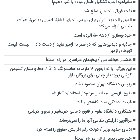
نتانیاهو: اجازه تشکیل «لبنان دوم» را نمی‌دهیم!
نفت قربانی احتمالِ صلح شد !
العربی الجدید: ایران برای بررسی اجرای توافق امنیتی به عراق هیأت
نظامی اعزام می‌کند
خودروسازی از دهه ۵۰ آلوده است
جاذبه و دیدنی‌هایی که در سفر به ازمیر نباید از دست داد! + لیست قیمت
تورهای ازمیر
هشدار هواشناسی / یخبندان سراسری در راه است!
این ویژگی را نه آیفون ۱۶ دارد، نه سامسونگ S25 / خط و نشان کشیدن
گوشی پرچمدار چینی برای بزرگان بازار
رییس دانشگاه تهران منصوب شد
طرح بازرسی عیدانه و مردم‌دار استاندارد آغاز شد
قیمت هفتگی نفت کاهش یافت
همکاری دانشگاه علوم و فنون دریایی خرمشهر و نیروی دریایی
عراقچی: آرایش نظامی آنها ما را نمی‌ترساند
ادعای جدید وزیر / دولت رقم افزایش حقوق را اعلام کرد
خودرویی بسیار ارزان در راه است!