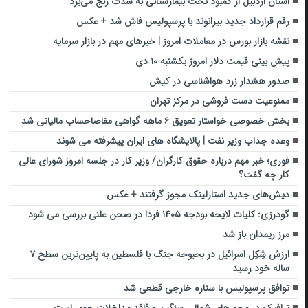
استان اردبیل از کمبود تخت بیمارستانی به شدت رنج می‌برد
رقم قرارداد جدید بیرانوند با پرسپولیس فاش شد + عکس
نقشه بازار بورس در معاملات امروز | خبرهای مهم در بازار سرمایه
پیش بینی قیمت دلار امروز یکشنبه ۱۰ دی
صدور هشدار زرد هواشناسی در کیش
ممنوعیت دست فروشی در مرکز تهران
بخش خصوصی خواستار تعویق ۶ ماهه گواهی مفاصاحساب مالیاتی شد
وعده جذاب وزیر نفت | پالایشگاه های ایران پیشرفته می شوند
فوری؛ خبر مهم درباره حقوق کارگران/ وزیر کار در جلسه امروز شورای عالی
کار چه گفت؟
دیش‌های جدید استارلینک مجوز گرفتند + عکس
گودرزی: کلیات لایحه بودجه ۱۴۰۵ فردا در صحن علنی بررسی می شود
مرز ریمدان باز شد
ارزش شِکِل اسرائیل در بحبوحه جنگ با فلسطین به پایین‌ترین سطح ۷
ساله خود رسید
توافق پرسپولیس با ستاره خارجی قطعی شد
ترافیک در محورهای شمالی سنگین و فاقد مداخلات جوی است