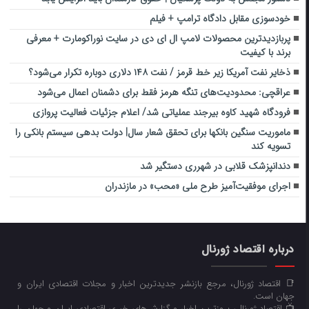
خودسوزی مقابل دادگاه ترامپ + فیلم
پربازدیدترین محصولات لامپ ال ای دی در سایت نوراکومارت + معرفی
برند با کیفیت
ذخایر نفت آمریکا زیر خط قرمز / نفت ۱۴۸ دلاری دوباره تکرار می‌شود؟
عراقچی: محدودیت‌های تنگه هرمز فقط برای دشمنان اعمال می‌شود
فرودگاه شهید کاوه بیرجند عملیاتی شد/ اعلام جزئیات فعالیت پروازی
ماموریت سنگین بانکها برای تحقق شعار سال| دولت بدهی سیستم بانکی را
تسویه کند
دندانپزشک قلابی در شهرری دستگیر شد
اجرای موفقیت‌آمیز طرح ملی «محب» در مازندران
درباره اقتصاد ژورنال
📑 اقتصاد ژورنال، مرجع بازنشر جدیدترین اخبار و مجلات اقتصادی ایران و
جهان است.
📺 اقتصاد ژورنال، بروزترین اخبار و گزارش‌های خبری اقتصادی ایران و جهان را