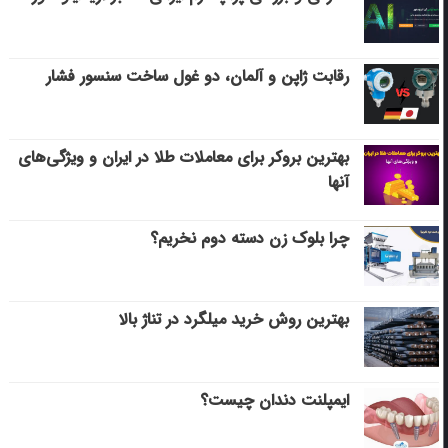
رقابت ژاپن و آلمان، دو غول ساخت سنسور فشار
بهترین بروکر برای معاملات طلا در ایران و ویژگی‌های
آنها
چرا بلوک زن دسته دوم نخریم؟
بهترین روش خرید میلگرد در تناژ بالا
ایمپلنت دندان چیست؟