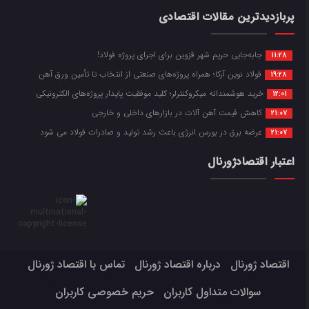
پربازدیدترین مقالات اقتصادی
جابه‌جایی حریم شهر قزوین برای اجرای پروژه فولاد!
11:28
فولاد نوین آرکا؛ همراه پروژه‌های صنعتی از انتخاب تا تأمین ورق آهن
19:28
خرید هوشمندانه میکروکنترلر؛ کلید موفقیت پایدار پروژه‌های الکترونیکی
12:01
کاهش قیمت آهن آلات در بازارهای داخلی و خارجی
21:07
عرضه برق در بورس انرژی باعث رشد تولید و صادرات فولاد می شود
21:07
اعتبار اقتصادژورنال
اقتصاد ژورنال
درباره اقتصاد ژورنال
تماس با اقتصاد ژورنال
سوالات متداول کاربران
حریم خصوصی کاربران