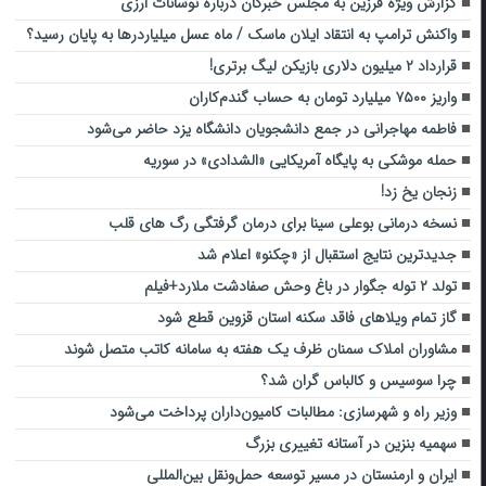
گزارش ویژه فرزین به مجلس خبرگان درباره نوسانات ارزی
واکنش ترامپ به انتقاد ایلان ماسک / ماه عسل میلیاردرها به پایان رسید؟
قرارداد ۲ میلیون دلاری بازیکن لیگ برتری!
واریز ۷۵۰۰ میلیارد تومان به حساب گندم‌کاران
فاطمه مهاجرانی در جمع دانشجویان دانشگاه یزد حاضر می‌شود
حمله موشکی به پایگاه آمریکایی «الشدادی» در سوریه
زنجان یخ زد!
نسخه درمانی بوعلی سینا برای درمان گرفتگی رگ های قلب
جدیدترین نتایج استقبال از «چکنو» اعلام شد
تولد ۲ توله جگوار در باغ وحش صفادشت ملارد+فیلم
گاز تمام ویلاهای فاقد سکنه استان قزوین قطع شود
مشاوران املاک سمنان ظرف یک هفته به سامانه کاتب متصل شوند
چرا سوسیس و کالباس گران شد؟
وزیر راه و شهرسازی: مطالبات کامیون‌داران پرداخت می‌شود
سهمیه بنزین در آستانه تغییری بزرگ
ایران و ارمنستان در مسیر توسعه حمل‌ونقل بین‌المللی