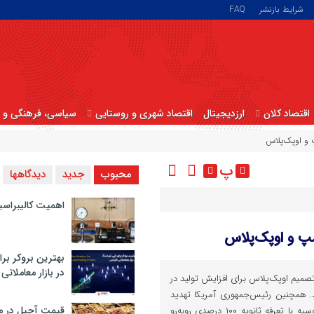
شرایط بازنشر
FAQ
اقتصاد کلان
ارزدیجیتال
اقتصاد شهری و روستایی
سیاسی، فرهنگی و ا
 و اوپک‌پلاس
پ
محبوب
جدید
دیدگاهها
اهمیت کالیبراسی
پ و اوپک‌پلاس
بهترین بروکر برا
در بازار معاملاتی
تصمیم اوپک‌پلاس برای افزایش تولید در
ند. همچنین رئیس‌جمهوری آمریکا تهدید
قیمت آجیل در م
کرده است خریداران نفت خام روسیه با تعرفه ثانویه ۱۰۰ درصدی روبه‌رو