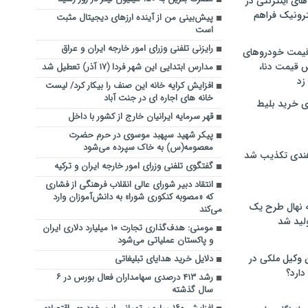
های اینترنتی در
ترونیک فراهم
پیش‌بینی من از آینده ارزهای دیجیتال مثبت
است
رایزنی تلفنی وزرای امور خارجه ایران و عراق
 قیمت خودروهای
 قیمت دنا،
مدارس ابتدایی این شهر فردا (۱۷ آذر) تعطیل شد
 زد
افزایش کرایه خانه این صنف را بیکار کرد/ لیست
خانه های اجاره ای در جنت آباد
ی خرید بلیط
قهر سرمایه ایرانیان خارج از کشور با داخل
پیکر شهید سپهبد موسوی در حرم حضرت
معصومه(س) به خاک سپرده می‌شود
هندی تکذیب شد
گفتگوی تلفنی وزرای امور خارجه ایران و ترکیه
انتقاد دبیر شورای عالی انقلاب فرهنگی از فشاری
که «مصوبه کنکوری شورا» به دانش‌آموزان وارد
له نهال طرح یک
می‌کند
لید شد
مومنی: هدف‌گذاری تجارت ۱۰ میلیارد دلاری ایران
و پاکستان عملیاتی می‌شود
ن وکیل ملکی در
دلایل خرید هدایای تبلیغاتی
دارد؟
رشد ۴۱۳ درصدی سهامداران فعال بورس در ۶
سال گذشته