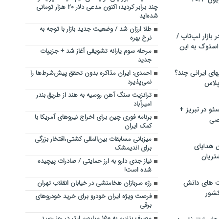
چند برابر کردید؛ اکنون مدعی دلار ۲۰ هزار تومانی
شده‌اید
طلا ارزان شد / وضعیت جدید بازار با توجه به
بازار لپ‌تاپ /
نرخ بهره
استوک به این
مرحله سوم یارانه تشویقی آغاز شد + جزییات
جدید
ماشین لباسشویی‎های ایرانی چند؟
احمدی: ایران مذاکره بدون تحقق پیش‌شرط‌ها را
نمی‌پذیرد
 پلاس
ترانزیت سنگ آهن روسیه به هند از طریق بندر
امیرآباد
و در تبریز +
برنامه فوری چین برای اخراج نیرو‌های آمریکا با
صی
کمک ایران
میزبانی مسابقات بین‌المللی کشتی،افتخار بزرگی
ن هدایای
برای اندیمشک
تریان
نیاز جدی دارو به ارز حمایتی / صادرات پیچیده
شده است!
ت های دانش
رژه سربازان هخامنشی در خیابان انقلاب تهران
کشور
فرصت ویژه ایران خودرو برای خرید خودروهای
برقی
مصرف بنزین به ۱۵۰ میلیون لیتر در روز رسید