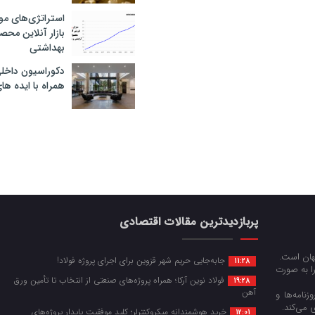
استراتژی‌های مو
بازار آنلاین محص
بهداشتی
دکوراسیون داخل
همراه با ایده ها
پربازدیدترین مقالات اقتصادی
جهان است.
جابه‌جایی حریم شهر قزوین برای اجرای پروژه فولاد!
11:28
را به صورت
فولاد نوین آرکا؛ همراه پروژه‌های صنعتی از انتخاب تا تأمین ورق
19:28
آهن
زنامه‌ها و
 می‌کند.
خرید هوشمندانه میکروکنترلر؛ کلید موفقیت پایدار پروژه‌های
12:01