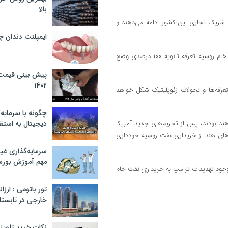
بالا
ها شریک تجاری این کشور ادامه می‌دهند و
ایمپلنت دندان 
دونالد ترامپ، رئیس‌جمهوری آمریکا، تهدید کرده است که بر خریداران نفت خام روسیه تعرفه ثانویه ۱۰۰ درصدی وضع
پیش بینی قیمت ت
۱۴۰۲
تعرفه‌ها و تحولات ژئوپلیتیک شکل خواهد
چگونه با سرمایه‌
د بودند، پس از تحریم‌های جدید آمریکا
دیجیتال به استق
ه‌های هند از خریداری نفت روسیه خودداری
سرمایه‌گذاری غ
مهم آموزش بور
با وجود تهدیدات ترامپ به خریداری نفت خام
تور باتومی : ارزا
خارجی در تابستان ۰۲
نکات خرید تلویزیون