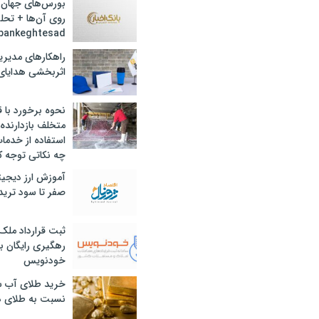
بورس‌های جهان 
روی آن‌ها + تحل
bankeghtesad
راهکارهای مدیری
اثربخشی هدایای 
نحوه برخورد با ق
متخلف بازدارنده
استفاده از خدما
چه نکاتی توجه ک
آموزش ارز دیجیت
صفر تا سود ترید 
ثبت قرارداد ملک
رهگیری رایگان با
خودنویس
خرید طلای آب ش
نسبت به طلای د