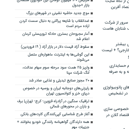
افزایش ۱۶۰ میلیون تومانی این خودروی اقتصادی
ن از نگاه سایت
بازار +جدول
صاد آفرین
موج جدید حاشیه نشینی در شهرهای بزرگ
ضدانقلاب با شایعه پراکنی به دنبال سست کردن
سرور از شرکت
اراده مردم است
 شتابان هاست
آمار مجروحان بستری حادثه تروریستی کرمان
اعلام شد
ی بیشتر
سقوط آزاد قیمت دلار در بازار آزاد ( ۱۹ فروردین)
خارجی؟ + لیست
این گوشی‌ها به اینترنت ماهواره‌ای متصل
می‌شوند
م حسابداری
واریز ۲۵ همت سود مرحله سوم سهام عدالت،
ه و به صرفه
لَنگ شرکت مپنا
۲۰ مجوز صنایع تبدیلی و غذایی صادر شد
ای پاتوبیولوژی
رایزنی‌های دوجانبه ایران و روسیه در خصوص
 در تشخیص
دریای خزر و کنوانسیون تهران
ترافیک سنگین در آزادراه قزوین- کرج- تهران| برف
و باران در محورهای شمالی
خصوصی سازی
آغاز طرح شناسایی کپی‌کنندگان کارت‌های بانکی
تصاد کلان در
همه دارندگان گواهینامه رانندگی خودرو بخوانند +
جزییات مهم