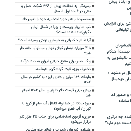
و آینده پیش
رسیدگی به تخلفات بیش از ۴۴۶ شرکت حمل و
یل
نقلی در ۶ ماه اول امسال
محمدرضا باهنر حوزه انتخابیه خود را تغییر داد
تی برای افزایش
تب شالیزار چیست و چرا در شمال ایران
تبلیغاتی
نگران‌کننده شده است؟
آیا نظام حکمرانی به بازسازی نهادی رسیده است؟
الیشویان
با ۳ میلیارد تومان‌ کجای تهران می‌توان خانه دار
 نیست| هنگام
شد؟
ت قالیشویی به
زنگ خطر برای منابع حیاتی ایران به صدا درآمد
نیم
تخفیف ویژه کارت گردشگری هوشمند
ال در مشهد /
واردات ۱۴۸ میلیون دلاری قهوه به کشور در سال
ارز دیجیتال
۱۴۰۲
پیش بینی قیمت دلار تا پایان سال ۱۴۰۴ انجام
 و صدور کد
شد
 سامانه
بروز حادثه در خط لوله انتقال آب خام از کرج به
تهران/ آب قطع می‌شود؟
ده چه برتری
فوری؛ آزمون استخدامی برای جذب ۲۵ هزار نفر
برگزار می‌شود
ست دوم دارد؟
علیزاده: تیم‌های شهداب و فولاد جزو بهترین