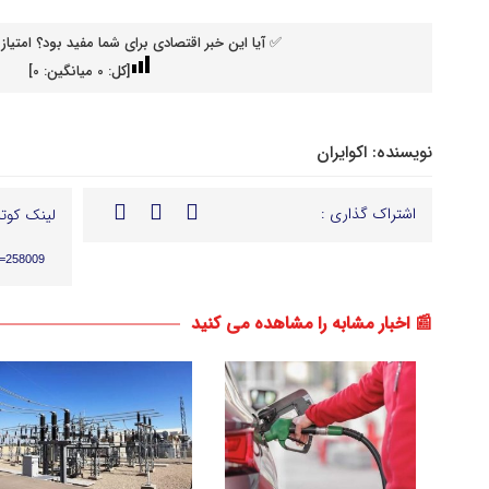
✅ آیا این خبر اقتصادی برای شما مفید بود؟ امتیاز 
[کل:
0
میانگین:
0
]
نویسنده:
اکوایران
اشتراک گذاری :
لینک کوتا
p=258009
📰 اخبار مشابه را مشاهده می کنید