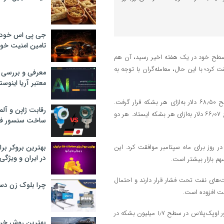
جی پی اس خودرو
تامین امنیت خود
 دوشنبه (۱۳ مرداد) به پایین‌ترین سطح خود در یک هفته اخیر رسید، آن هم
کرد؛ با این حال، معامله‌گران با توجه به
معرفی و بررسی پ
معتبر آریا اینوست
به نوشته رویترز، معاملات آتی نفت خام برنت با کاهش ۱٫۷ درصدی در سطح ۶۸٫۵۰ دلار به‌ازای هر بشکه قرار گرفت.
رقابت ژاپن و آلم
همچنین قیمت نفت وست تگزاس اینترمدیت با کاهش ۱٫۹ درصدی در سطح ۶۶٫۰۷ دلار به‌ازای هر بشکه ایستاد. هر دو
ساخت سنسور فش
یکشنبه با افزایش تولید نفت تا ۵۴۷ هزار بشکه در روز برای ماه سپتامبر موافقت کرد. این
بهترین بروکر برا
در ایران و ویژگی‌
م بازار بیشتر است.
ت‌های نفت تحت فشار قرار دارند و احتمال
چرا بلوک زن دس
کارشناسان گلدمن ساکس انتظار دارند افزایش واقعی عرضه توسط هشت کشور اوپک‌پلاس در سطح ۱٫۷ میلیون بشکه در
بهترین روش خرید