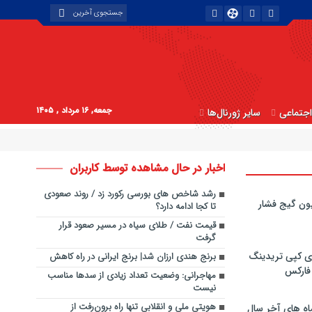
جمعه, ۱۶ مرداد , ۱۴۰۵
جتماعی
سایر ژورنال‌ها
اخبار در حال مشاهده توسط کاربران
رشد شاخص های بورسی رکورد زد / روند صعودی
ون گیج فشار
تا کجا ادامه دارد؟
قیمت نفت / طلای سیاه در مسیر صعود قرار
گرفت
ی کپی‌ تریدینگ
برنج هندی ارزان شد| برنج ایرانی در راه کاهش
 فارکس
مهاجرانی: وضعیت تعداد زیادی از سدها مناسب
نیست
هویتی ملی و انقلابی تنها راه برون‌رفت از
اه های آخر سال