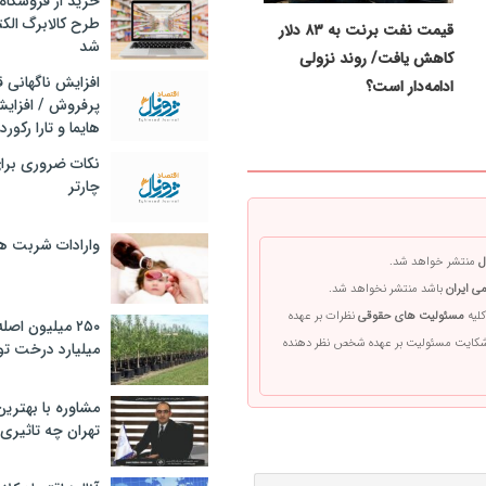
خرید از فروشگاه‌
طرح کالابرگ الک
قیمت نفت برنت به ۸۳ دلار
شد
کاهش یافت/ روند نزولی
افزایش ناگهانی
ادامه‌دار است؟
پرفروش / افزایش
هایما و تارا رکورد
نکات ضروری برا
چارتر
وارادات شربت 
ل
منتشر خواهد شد.
ی ایران
باشد منتشر نخواهد شد.
کلیه
مسئولیت های حقوقی
نظرات بر عهده
۲۵۰ میلیون اص
 شکایت مسئولیت بر عهده شخص نظر دهنده
میلیارد درخت تو
مشاوره با بهتری
تهران چه تاثیری 