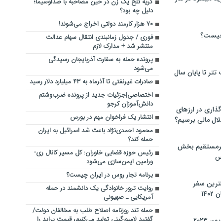
گریه تلخ یک زن در حین مصاحبه با صداوسیما؛
دلیل چه بود؟
۷۰ هزار کارمند دولتی اخراج می‌شوند!
چیست؟
فوری / جدول زمانبندی انتقال سهام عدالت
منتشر شد + مدارک لازم
پرونده حمله‌ به سفارت آذربایجان رسیدگی‌
می‌شود
تر تا پایان سال
صادرات غیرنفتی تا آذرماه به ۴۳ میلیارد دلار رسید
اختصاصی|جزئیات جدید از پرونده ضرب‌وشتم
دانش‌آموزان کرجو
گذاری در ارزهای
انتشار یک فراخوان مهم در بورس
لال مالی برسیم؟
محمود احمدی‌نژاد باعث شد اسرائیل به ایران
حمله کند؟
یرمستقیم بخش
رئیس حوزه قضایی خاوران: کل مسیر کانال ری-
س
ورامین ایمن‌سازی می‌شود
برنامه تجار روس در ایران چیست؟
نترین سفر
روایت ترور خانوادگی یک دانشمند در حمله
۱۴
آمریکایی ـ صهیونی
حمله تند روزنامه اصلاح طلب به مخالفان دولت/
گفتید لامبورگینی تولید می‌کنیم، قیمت پراید را
 ۲۰۲۳