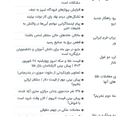
مشکلات است
افزایش پروازهای فرودگاه تبریز به نجف
تشکل‌های مردم نهاد پای کار دولت بیایند
؛ راهکار جدید
رو
پیام اینستاگرامی مهاجم آبی‌ها در واکنش به
شایعات اخیر
مالکان خانه‌های خالی منتظر تماس باشند!
راپ فرم ایرانی
قطعی برق به صنایع رسید
ور
مترو در مهر ماه برای دانش آموزان و دانشجویان
«رایگان» است
ان، دو غول
قیمت طلا و سکه امروز چهارشنبه ۲۸ شهریور
ار
۱۴۰۳ | پیش بینی کارشناسان بازار طلا
تصاویر باورنکردنی از مازوت سوزی در بندرعباس!
ی معاملات طلا
پیش بینی مهم از قیمت دلار / منتظر ارزانی
های آنها
باشیم؟
۱۳۵ نفر مددجوی زندان مرکزی ساری آزاد شدند
ته دوم نخریم؟
پیش بینی قیمت اتریوم / الان وقت خرید است
یا فروش؟
معاملات ملکی در جهنم حقوقی
 میلگرد در تناژ