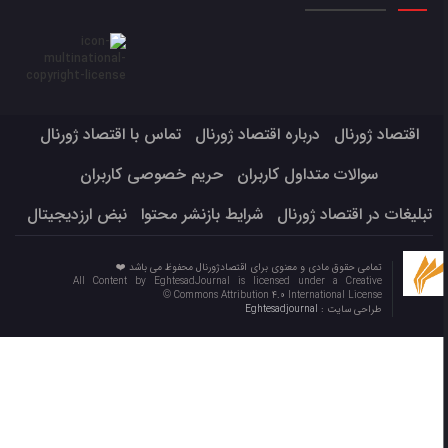
اقتصاد ژورنال
درباره اقتصاد ژورنال
تماس با اقتصاد ژورنال
سوالات متداول کاربران
حریم خصوصی کاربران
تبلیغات در اقتصاد ژورنال
شرایط بازنشر محتوا
نبض ارزدیجیتال
تمامی حقوق مادی و معنوی برای اقتصادژورنال محفوظ می باشد ❤️
All Content by EghtesadJournal is licensed under a Creative
Commons Attribution 4.0 International License ©️
طراحی سایت :
Eghtesadjournal