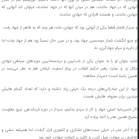
آنهایی که در جهاد ماندند، هم در میان آنها که در جهاد نماندند، فراوان اند آنهایی که
جهادی ماندند، و هستند افرادی که جهادی نماندند.
و سردار افشار قطعاً یکی از آنهایی بود که جهادی ماند؛ هر چند که به ظاهر از جهاد رفت.
او جزو انگشت شمار موسسین جهاد بود، و در عین حال نسبتاً زود هم از جهاد رفت؛ اما
از دایره و مرام جهادگری، نه.
شاید بتوان او را به عنوان یکی از ناب‌ترین و برجسته‌ترین موردهای سپاهی-جهادی
مثال زد. و عبارت رهبر حکیم انقلاب در پیام تسلیت ایشان هم به نظر می‌رسد در
همین راستا است؛ «سردار مجاهد».
جهاد از این صادراتی‌های درجه یک خیلی زیاد داشته و دارد! که تعداد گمنام هایش
چندین برابر معروف هایش هست.
اگر خمیرمایه اصلی جهاد را کار با مردم بدانیم، سردار در دوره فرماندهی نیرو مقاومت
بسیج همین هنر را آنجا پیاده کرد.
او تا آخر عمر در خیلی سمت‌های لشکری و کشوری قرار گرفت، اما همیشه مشی و
تلاشش بر جهادی عمل کردن و تاکید بر اصالت جهادی خود بود.