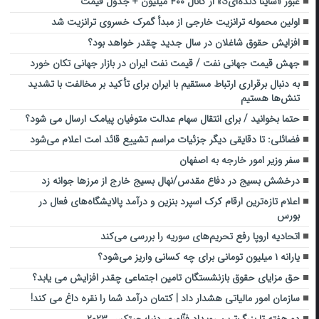
عبور «ساینا دنده‌ایS» از کانال ۴۰۰ میلیون + جدول قیمت
اولین محموله ترانزیت خارجی از مبدأ گمرک خسروی ترانزیت شد
افزایش حقوق شاغلان در سال جدید چقدر خواهد بود؟
جهش قیمت جهانی نفت / قیمت نفت ایران در بازار جهانی تکان خورد
به دنبال برقراری ارتباط مستقیم با ایران برای تأکید بر مخالفت با تشدید
تنش‌ها هستیم
حتما بخوانید / برای انتقال سهام عدالت متوفیان پیامک ارسال می شود؟
فضائلی: تا دقایقی دیگر جزئیات مراسم تشییع قائد امت اعلام می‌شود
سفر وزیر امور خارجه به اصفهان
درخشش بسیج در دفاع مقدس/نهال بسیج خارج از مرزها جوانه زد
اعلام تازه‌ترین ارقام کرک اسپرد بنزین و درآمد پالایشگاه‌های فعال در
بورس
اتحادیه اروپا رفع تحریم‌های سوریه را بررسی می‌کند
یارانه ۱ میلیون تومانی برای چه کسانی واریز می‌شود؟
حق مزایای حقوق بازنشستگان تامین اجتماعی چقدر افزایش می یابد؟
سازمان امور مالیاتی هشدار داد | کتمان درآمد شما را نقره داغ می کند!
دو هفته تا بزرگ‌ترین رویداد فنّاوری دنیا؛ جیتکس ۲۰۲۳