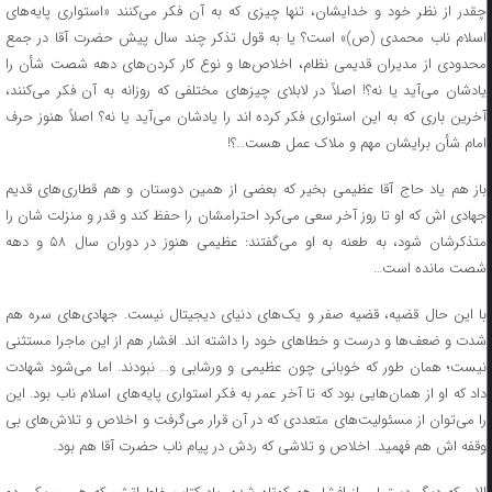
چقدر از نظر خود و خدایشان، تنها چیزی که به آن فکر می‌کنند «استواری پایه‌های
اسلام ناب محمدی (ص)» است؟ یا به قول تذکر چند سال پیش حضرت آقا در جمع
محدودی از مدیران قدیمی نظام، اخلاص‌ها و نوع کار کردن‌های دهه شصت شأن را
یادشان می‌آید یا نه؟! اصلاً در لابلای چیزهای مختلفی که روزانه به آن فکر می‌کنند،
آخرین باری که به این استواری فکر کرده اند را یادشان می‌آید یا نه؟ اصلاً هنوز حرف
امام شأن برایشان مهم و ملاک عمل هست…؟!
باز هم یاد حاج آقا عظیمی بخیر که بعضی از همین دوستان و هم قطاری‌های قدیم
جهادی اش که او تا روز آخر سعی می‌کرد احترامشان را حفظ کند و قدر و منزلت شان را
متذکرشان شود، به طعنه به او می‌گفتند: عظیمی هنوز در دوران سال ۵۸ و دهه
شصت مانده است…
با این حال قضیه، قضیه صفر و یک‌های دنیای دیجیتال نیست. جهادی‌های سره هم
شدت و ضعف‌ها و درست و خطاهای خود را داشته اند. افشار هم از این ماجرا مستثنی
نیست؛ همان طور که خوبانی چون عظیمی و ورشابی و… نبودند. اما می‌شود شهادت
داد که او از همان‌هایی بود که تا آخر عمر به فکر استواری پایه‌های اسلام ناب بود. این
را می‌توان از مسئولیت‌های متعددی که در آن قرار می‌گرفت و اخلاص و تلاش‌های بی
وقفه اش هم فهمید. اخلاص و تلاشی که ردش در پیام ناب حضرت آقا هم بود.