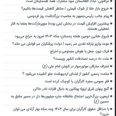
عراقچی: ثبات افغانستان سود مشترک همه همسایگان است
خروج بازار طلا از شوک قیمتی / منتظر کاهش قیمت‌ها باشیم؟
پیام جالب رئیس‌جمهور به مناسبت بزرگداشت روز فردوسی
بیشترین افزایش قیمت در بخش لبنی بوده| سوپرمارکت‌ها بعضا به فکر
تعطیلی هستند
شروع طلایی دومین هفته زمستان؛ سکه ۱۴۰۳ امروز به حراج می‌رود
موعد واریز یارانه نقدی سر رسید | دولت پزشکیان سر قولش می ماند؟
فیک نیوز، جعل با هوش مصنوعی و اخراج
علت ۸۰ درصد تصادفات کشور چیست؟
اعتراف سارقان موتورسوار در اتوبان امام علی (ع)
ساعت رسمی کشور از ابتدای اردیبهشت جلو کشیده می‌شود ؟
فقر عمومی سفره کارگران را کوچک کرده است
گنج پنهان شرق اروپا؛ پوتانین به دنبال فلزات نادر خاکی
اربعین، بزرگ‌ترین اجتماع عاشقانه جان؛ میلیون‌ها دل در مسیر عشق به
حسین (ع)
با حداقل حقوق کارگران برای سال ۱۴۰۳ چند سکه بهار آزادی می توان
خرید؟