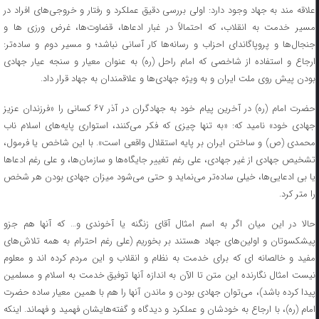
علاقه مند به جهاد وجود دارد: اولی بررسی دقیق عملکرد و رفتار و خروجی‌های افراد در
مسیر خدمت به انقلاب، که احتمالاً در غبار ادعاها، قضاوت‌ها، غرض ورزی ها و
جنجال‌ها و پروپاگاندای احزاب و رسانه‌ها کار آسانی نباشد؛ و مسیر دوم و ساده‌تر:
ارجاع و استفاده از شاخصی که امام راحل (ره) به عنوان معیار و سنجه عیار جهادی
بودن پیش روی ملت ایران و به ویژه جهادی‌ها و علاقمندان به جهاد قرار داد.
حضرت امام (ره) در آخرین پیام خود به جهادگران در آذر ۶۷ کسانی را «فرزندان عزیز
جهادی خود» نامید که: «به تنها چیزی که فکر می‌کنند، استواری پایه‌های اسلام ناب
محمدی (ص) و ساختن ایران بر پایه استقلال واقعی است». با این شاخص یا فرمول،
تشخیص جهادی از غیر جهادی، علی رغم تغییر جایگاه‌ها و سازمان‌ها، و علی رغم ادعاها
یا بی ادعایی‌ها، خیلی ساده‌تر می‌نماید و حتی می‌شود میزان جهادی بودن هر شخص
را متر کرد.
حالا در این میان اگر به اسم امثال آقای زنگنه یا آخوندی و… که آنها هم جزو
پیشکسوتان و اولین‌های جهاد هستند بر بخوریم (علی رغم احترام به همه تلاش‌های
مفید و خالصانه ای که برای خدمت به نظام و انقلاب و این مردم کرده اند و معلوم
نیست امثال نگارنده این متن تا الآن به اندازه آنها توفیق خدمت به اسلام و مسلمین
پیدا کرده باشد)، می‌توان جهادی بودن و ماندن آنها را هم با همین معیار ساده حضرت
امام (ره)، با ارجاع به خودشان و عملکرد و دیدگاه و گفته‌هایشان فهمید و فهماند. اینکه