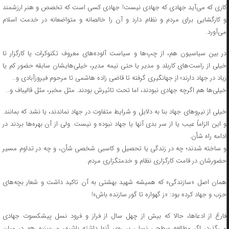
کاری که می‌آید جهادی که جهادی نیست! جهادی کسی است که تخصص و هنر ارزشمند
و کارگشایی برای مردم و نظام دارد و آن را خالصانه و متواضعانه در خدمت اسلام
می‌آورد.
در بین سیاسیون هم، از چپ‌ها و سیاست آلوده‌های معروف تکنوکرات یا کارگزار تا
خیلی از راست‌های کاربلد و مدیر یا حتی نیمه مدیر، خیلی‌هایشان سابقه حضور کم یا
زیاد در جهاد دارند؛ از جهانگیری گرفته تا قاضی زاده هاشمی تا مرحوم فیروزآبادی و…
خیلی‌ها هم اگرچه جهادی نبودند، اما تحت تاثیرش بودند. مثل مخبر، مثل قالیباف و…
خیلی از نیروهای جهاد بنا به دلایل و شرایط متفاوت در جهاد نماندند، یا نشد که بمانند.
و این الزاماً عیب یا از سر بدی آنها یا جهاد نبوده و نیست. ولی از آن بهره‌ها بردند در
ادامه راه شأن.
و ساخته شدند؛ چه در زندگی یا تحصیل و کاسبی شخصی شأن، و چه در تداوم مسیر
حضورشان در قامت کارگزاری نظام و خدمتگزاری مردم.
همان اصل «سازندگی» که همیشه شهید بهشتی به آن تاکید داشت و شعار بچه‌های
حزب و جهاد کرده بود: «ز گهواره تا گور سازنده باش»!
فارغ از ادعاها، حالا که بیش از چهل سال از فراز و فرود نسل پیشکسوت جهادی
می‌گذرد، اگر مطالعه سطحی نسلی بر روی آنها داشته باشیم، می‌بینیم هم در میان