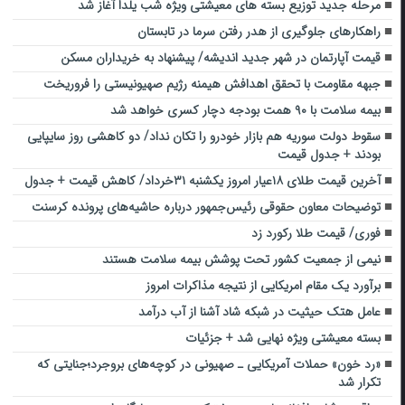
مرحله جدید توزیع بسته‌ های معیشتی ویژه شب یلدا آغاز شد
راهکارهای جلوگیری از هدر رفتن سرما در تابستان
قیمت آپارتمان در شهر جدید اندیشه/ پیشنهاد به خریداران مسکن
جبهه مقاومت با تحقق اهدافش هیمنه رژیم صهیونیستی را فروریخت
بیمه سلامت با ۹۰ همت بودجه دچار کسری خواهد شد
سقوط دولت سوریه هم بازار خودرو را تکان نداد/ دو کاهشی روز سایپایی
بودند + جدول قیمت
آخرین قیمت طلای ۱۸عیار امروز یکشنبه ۳۱خرداد/ کاهش قیمت + جدول
توضیحات معاون حقوقی رئیس‌جمهور درباره حاشیه‌های پرونده کرسنت
فوری/ قیمت طلا رکورد زد
نیمی از جمعیت کشور تحت پوشش بیمه سلامت هستند
برآورد یک مقام امریکایی از نتیجه مذاکرات امروز
عامل هتک حیثیت در شبکه شاد آشنا از آب درآمد
بسته معیشتی ویژه نهایی شد + جزئیات
«رد خون» حملات آمریکایی ـ صهیونی در کوچه‌های بروجرد؛جنایتی که
تکرار شد