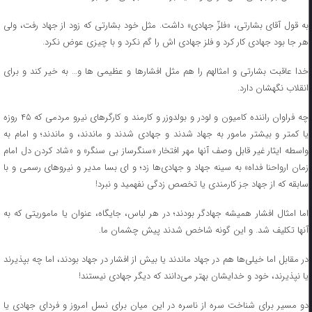
به قول آقای بشارتی، «فلزّ جهادی» داشت. مثل خود بشارتی که زود از جهاد رفت، ولی
هر جا بود جهادی کار کرد و فلز جهادی اش را گم نکرد و با چیزی عوض نکرد.
خدا عاقبت بشارتی و امثالهم را هم مثل افشارها و عظیمی ها و… به خیر کند و برای
انقلاب نگهشان دارد.
چه فراوان راننده کامیون و لودر و بولدوزر و کارمند و کارگرهای نیرو مردمی که ۴۵ روزه
یا کمتر و بیشتر مامور به جهاد شدند و جهادی شدند و ماندند، و ماندند؛ و امام به
واسطه ایثار غیر قابل وصف آنها مهر افتخار «سنگرساز بی سنگر» و «شاد کردن دل امام
زمان ارواحنا فداه» به سینه جهاد و جهادی‌ها زد؛ و ای بسا مدیر و نیروهای رسمی و با
سابقه که از جهاد جز کارمندی یا تخصص زدگی نفهمید و نبرد!
اما امثال افشار همیشه جهادگر بودند؛ در هر لباس، جایگاه، عنوان یا ماموریتی که به
آنها تکلیف شد. و این گونه شاخص شدند پیش چشمان ما.
در مقابل اما خیلی‌ها هم در جهاد ماندند یا بیش از افشار در جهاد بودند، اما چه بپذیرند
یا نپذیرند، خود و خدایشان بهتر می‌دانند که دیگر جهادی نیستند!
دو مسیر برای شناخت سره از ناسره در این میان برای نسل امروز و فردای جهادی یا