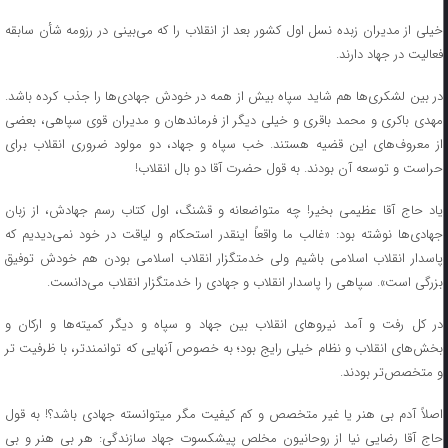
خیلی از مدیران زبده نسل اول کشور بعد از انقلاب را که می‌بینی در رزومه شأن سابقه
فعالیت در جهاد دارند.
در بین لشکری‌ها هم شاید سپاه بیش از همه در خودش جهادی‌ها را جذب کرده باشد.
مهدی باکری و محمد باقری و خیلی دیگر از فرماندهان و مدیران قوی سپاهی، بعضی
از معروف‌های این قضیه هستند. خب سپاه و جهاد، دو مولود ضروری انقلاب برای
حراست و توسعه آن بودند. به قول حضرت آقا دو بال انقلاب!
یاد حاج آقا عظیمی بخیر! چه متواضعانه و قشنگ، اول کتاب رسم جهادش، از زبان
جهادی‌ها نوشته بود: «غالب ما واقعاً اینقدر استحکام و لیاقت در خود نمی‌دیدیم که
پاسدار انقلاب اسلامی باشیم ولی خدمتگزار انقلاب اسلامی بودن هم خودش توفیق
بزرگی است». سپاهی را پاسدار انقلاب و جهادی را خدمتگزار انقلاب می‌دانست.
در کل رفت و آمد نیروهای انقلاب بین جهاد و سپاه و دیگر کمیته‌ها و ارکان و
بخش‌های انقلاب و نظام خیلی رایج بود؛ به خصوص آنهایی که توانمندتر، با ظرفیت تر
و متخصص‌تر بودند.
اصلاً آدم بی هنر یا غیر متخصص و کم کیفیت مگر میتوانسته جهادی باشد؟! به قول
حاج آقا رضایی نیا از روحانیون مخلص پیشکسوت جهاد سازندگی: هر بی هنر و بی