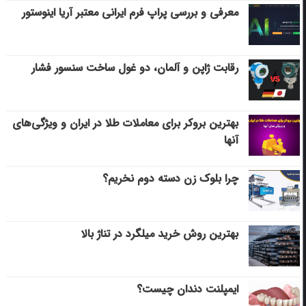
معرفی و بررسی پراپ فرم ایرانی معتبر آریا اینوستور
رقابت ژاپن و آلمان، دو غول ساخت سنسور فشار
بهترین بروکر برای معاملات طلا در ایران و ویژگی‌های
آنها
چرا بلوک زن دسته دوم نخریم؟
بهترین روش خرید میلگرد در تناژ بالا
ایمپلنت دندان چیست؟