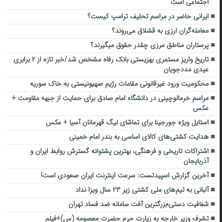
اجتماعی است
ایرانی حاضر در مراسم تحلیف ترامپ کیست؟
معامله‌گران ارزی به قشلاق می‌روند؟
پرستاران مناطق مرزی چقدر حقوق میگیرند؟
تاریخ واریز مستمری بهزیستی بانک رفاه مشخص شد/خبر تازه از ۲ برابری
عیدی مددجویان
محکومیت ورود غیرقانونی مقامات رژیم صهیونیستی به خاک سوریه
مراسم خرمالوچینی در دانشگاه امام صادق برای حمایت از جبهه مقاومت +
عکس
استایل ویژه جورجینا برای تماشای لیگ قهرمانان آسیا + عکس
هدایت کشتی‌های کالای اساسی به بندر امام خمینی
اشتراکات تاریخی و فرهنگی، بهترین پشتوانه گسترش روابط ایران و
آذربایجان
آخرین گزارش اسپیدتست: سرعت اینترنت ایران صعودی است!
آلبانی به تیم‌های ملی کشتی زیر ۲۳ سال ویزا نداد
شفافیت دستی؛بزرگترین آفت سامانه ضد فساد تهران
تشرف وزیر خارجه به زیارت حرم حضرت معصومه (س)+فیلم