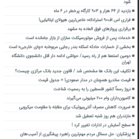
شود
بازدید از ۶۴ هزار و ۹۰۳ کارگاه پرخطر در ۶ ماه
فراری اس اف۹۰ استراداله؛ خاص‌ترین هیولای ایتالیایی!
برقراری پروازهای فوق العاده به مشهد
خدمات پس از فروش موتورسیکلت سازان از بازار جامانده است
بخشی از خسارات حادثه اسکله بندر رجایی مربوط‌به «چای خارجی» است
دومین استعفا هم از راه رسید/ حواشی ادامه دار قتل دانشجوی دانشگاه
تهران
تکلیف این بانک ها مشخص شد / قانون جدید بانک مرکزی چیست؟
قیمت ساندرو همچنان در مدار صعودی! + جدول قیمت
نروژ رسماً کشور فلسطین را به رسمیت شناخت
کامیون‌داران وام ۲۰۰ میلیونی می‌گیرند
ضرورت کاهش مصرف آنتی‌بیوتیک‌ برای مقابله با مقاومت میکروبی
مازندران هم روز شنبه تعطیل شد
سطح آسایش در ادارات تغییر کرد !
پزشکیان: حل مسائل مردم مهم‌ترین راهبرد پیشگیری از آسیب‌های