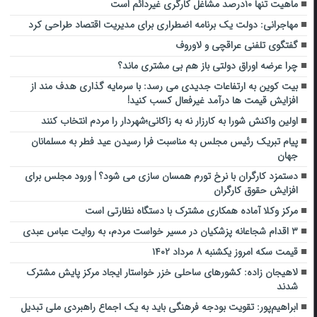
ماهیت تنها ۱۰درصد مشاغل کارگری غیردائم است
مهاجرانی: دولت یک برنامه اضطراری برای مدیریت اقتصاد طراحی کرد
گفتگوی تلفنی عراقچی و لاوروف
چرا عرضه اوراق دولتی باز هم بی مشتری ماند؟
بیت کوین به ارتفاعات جدیدی می رسد: با سرمایه گذاری هدف مند از
افزایش قیمت ها درآمد غیرفعال کسب کنید!
اولین واکنش شورا به کارزار نه به زاکانی؛شهردار را مردم انتخاب کنند
پیام تبریک رئیس مجلس به مناسبت فرا رسیدن عید فطر به مسلمانان
جهان
دستمزد کارگران با نرخ تورم همسان سازی می شود؟ | ورود مجلس برای
افزایش حقوق کارگران
مرکز وکلا آماده همکاری مشترک با دستگاه نظارتی است
۳ اقدام شجاعانه پزشکیان در مسیر خواست مردم، به روایت عباس عبدی
قیمت سکه امروز یکشنبه ۸ مرداد ۱۴۰۲
لاهیجان زاده: کشورهای ساحلی خزر خواستار ایجاد مرکز پایش مشترک
شدند
ابراهیم‌پور: تقویت بودجه فرهنگی باید به یک اجماع راهبردی ملی تبدیل