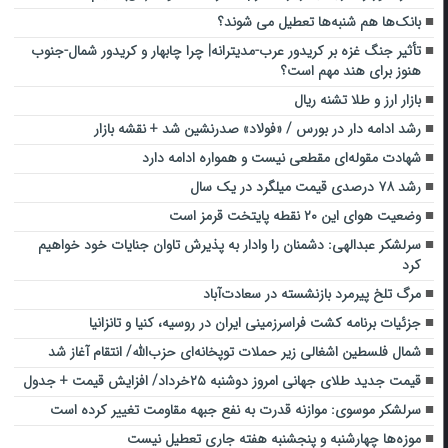
بانک‌ها هم شنبه‌ها تعطیل می شوند؟
تأثیر جنگ غزه بر کریدور عرب-مدیترانه| چرا چابهار و کریدور شمال-جنوب
هنوز برای هند مهم است؟
بازار ارز و طلا تشنه ریال
رشد ادامه دار در بورس / «فولاد» صدرنشین شد + نقشه بازار
شهادت مقوله‌ای مقطعی نیست و همواره ادامه دارد
رشد ۷۸ درصدی قیمت میلگرد در یک سال
وضعیت هوای این ۲۰ نقطه پایتخت قرمز است
سرلشکر عبدالهی: دشمنان را وادار به پذیرش تاوان جنایات خود خواهیم
کرد
مرگ تلخ پیرمرد بازنشسته در سعادت‌آباد
جزئیات برنامه کشت فراسرزمینی ایران در روسیه، کنیا و تانزانیا
شمال فلسطین اشغالی زیر حملات توپخانه‌ای حزب‌الله/ انتقام آغاز شد
قیمت جدید طلای جهانی امروز دوشنبه ۲۵خرداد/ افزایش قیمت + جدول
سرلشکر موسوی: موازنه قدرت به نفع جبهه مقاومت تغییر کرده است
موزه‌ها چهارشنبه و پنجشنبه هفته جاری تعطیل نیست