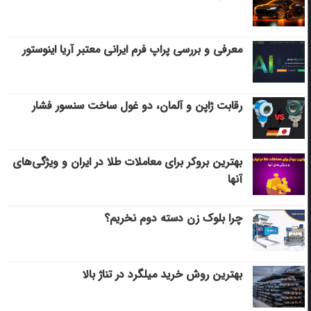
معرفی و بررسی پراپ فرم ایرانی معتبر آریا اینوستور
رقابت ژاپن و آلمان، دو غول ساخت سنسور فشار
بهترین بروکر برای معاملات طلا در ایران و ویژگی‌های
آنها
چرا بلوک زن دسته دوم نخریم؟
بهترین روش خرید میلگرد در تناژ بالا