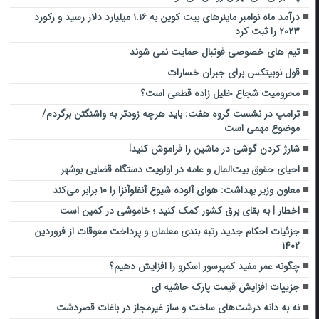
درآمد ماه نوامبر ماینرهای بیت کوین به ۱.۱۶ میلیارد دلار رسید و رکورد
۲۰۲۳ را ثبت کرد
تیم ‌های خصوصی فوتبال حمایت نمی ‌شوند
قول نوبیتکس برای جبران خسارات
محرومیت شجاع خلیل زاده قطعی است؟
ترامپ در نشست گروه هفت: باید هرچه زودتر به واشنگتن برگردم/
موضوع مهمی است
شارژ کردن گوشی در ماشین را فراموش کنید!
احیای حقوق بیت‌المال و عامه در اولویت دستگاه قضایی بوشهر
معاون وزیر بهداشت: هوای آلوده شیوع آنفلوآنزا را ۱۰ برابر می‌کند
اخطار | به بقای برق کشور کمک کنید ؛ خاموشی در کمین است
جزئیات احکام جدید رتبه بندی معلمان و پرداخت معوقات از فروردین
۱۴۰۲
چگونه عمر مفید کمپرسور اسکرو را افزایش دهیم؟
جزییات افزایش قیمت پارک حاشیه ای
نه به دانه درشت‌های ساخت و ساز غیرمجاز در باغات قصردشت