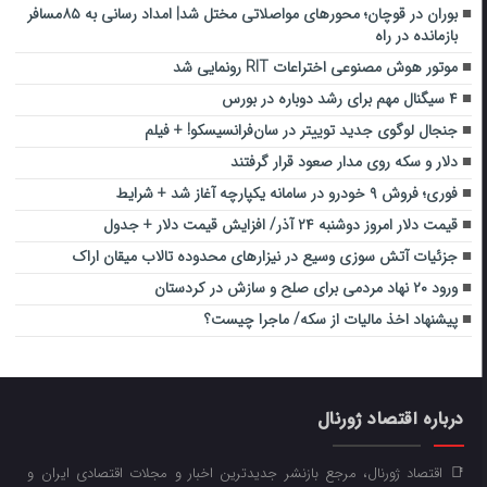
بوران در قوچان؛ محورهای مواصلاتی مختل شد| امداد رسانی به ۸۵مسافر
بازمانده در راه
موتور هوش مصنوعی اختراعات RIT رونمایی شد
۴ سیگنال مهم برای رشد دوباره در بورس
جنجال لوگوی جدید توییتر در سان‌فرانسیسکو! + فیلم
دلار و سکه روی مدار صعود قرار گرفتند
فوری؛ فروش ۹ خودرو در سامانه یکپارچه آغاز شد + شرایط
قیمت دلار امروز دوشنبه ۲۴ آذر/ افزایش قیمت دلار + جدول
جزئیات آتش سوزی وسیع در نیزار‌های محدوده تالاب میقان اراک
ورود ۲۰ نهاد مردمی برای صلح و سازش در کردستان
پیشنهاد اخذ مالیات از سکه/ ماجرا چیست؟
درباره اقتصاد ژورنال
📑 اقتصاد ژورنال، مرجع بازنشر جدیدترین اخبار و مجلات اقتصادی ایران و