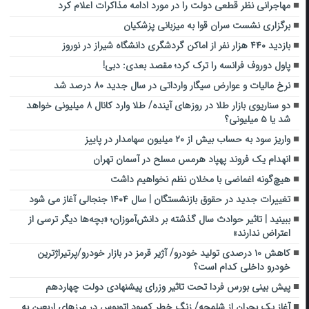
مهاجرانی نظر قطعی دولت را در مورد ادامه مذاکرات اعلام کرد
برگزاری نشست سران قوا به میزبانی پزشکیان
بازدید ۴۴۰ هزار نفر از اماکن گردشگری دانشگاه شیراز در نوروز
پاول دوروف فرانسه را ترک کرد؛ مقصد بعدی: دبی!
نرخ مالیات و عوارض سیگار وارداتی در سال جدید ۸۰ درصد شد
دو سناریوی بازار طلا در روز‌های آینده/ طلا وارد کانال ۸ میلیونی خواهد
شد یا ۵ میلیونی؟
واریز سود به حساب بیش از ۲۰ میلیون سهامدار در پاییز
انهدام یک فروند پهپاد هرمس مسلح در آسمان تهران
هیچ‌گونه اغماضی با مخلان نظم نخواهیم داشت
تغییرات جدید در حقوق بازنشستگان | سال ۱۴۰۴ جنجالی آغاز می شود
ببینید | تاثیر حوادث سال گذشته بر دانش‌آموزان؛ «بچه‌ها دیگر ترسی از
اعتراض ندارند»
کاهش ۱۰ درصدی تولید خودرو/ آژیر قرمز در بازار خودرو/پرتیراژترین
خودرو داخلی کدام است؟
پیش بینی بورس فردا تحت تاثیر وزرای پیشنهادی دولت چهاردهم
آغاز یک بحران از شلمچه/ زنگ خطر کمبود اتوبوس در مرزهای اربعین به