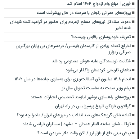
فوری | مبلغ وام ازدواج ۱۴۰۴ اعلام شد
پروژه‌های عمرانی زنجان با سرعت در حال پیشرفت است
دعوت ستادکل نیروهای مسلح ازمردم برای حضور در گرامیداشت شهدای
فتنه اخیر
تعریف خودروسازی رقابتی چیست؟
اخراج تعداد زیادی از کارمندان بایننس/ دردسر‌های بی پایان بزرگترین
صرافی رمزارز
شکایت نویسندگان علیه هوش مصنوعی رد شد
بناهای تاریخی کردستان واگذار می‌شود
انجام ۱۲.۸ میلیون تن آسفالت‌ریزی برای به‌سازی جاده‌ها در سال ۱۴۰۲
پیام وزیر صمت به مناسبت تحویل سال نو
پروژه‌های راهسازی بوشهر نیازمند تخصیص اعتبارات هستند
گرانترین بازیکن تاریخ پرسپولیس در راه تهران
آماده باش گروهک‌های ضد انقلاب در مرزهای ایران/ ماجرا چه بود؟
توقف شش ساعته قطار همدان – مشهد | مسافران ناراضی شدند
پیش بینی داغ از بازار ارز / الان وقت دلار خریدن است؟