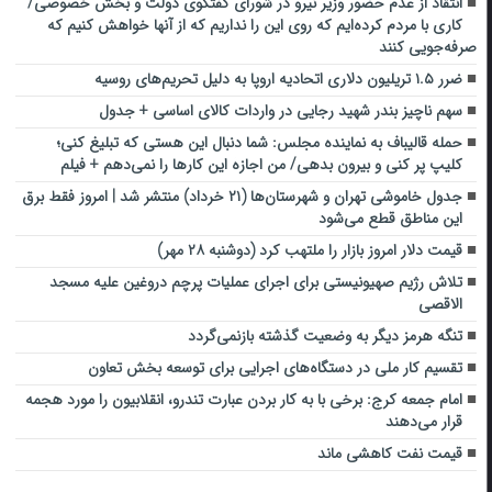
انتقاد از عدم حضور وزیر نیرو در شورای گفتگوی دولت و بخش خصوصی/
کاری با مردم کرده‌ایم که روی این را نداریم که از آنها خواهش کنیم که
صرفه‌جویی کنند
ضرر ۱.۵ تریلیون دلاری اتحادیه اروپا به دلیل تحریم‌های روسیه
سهم ناچیز بندر شهید رجایی در واردات کالای اساسی + جدول
حمله قالیباف به نماینده مجلس: شما دنبال این هستی که تبلیغ کنی؛
کلیپ پر کنی و بیرون بدهی/ من اجازۀ این کارها را نمی‌دهم + فیلم
جدول خاموشی تهران و شهرستان‌ها (۲۱ خرداد) منتشر شد | امروز فقط برق
این مناطق قطع می‌شود
قیمت دلار امروز بازار را ملتهب کرد (دوشنبه ۲۸ مهر)
تلاش رژیم صهیونیستی برای اجرای عملیات پرچم دروغین علیه مسجد
الاقصی
تنگه هرمز دیگر به وضعیت گذشته بازنمی‌گردد
تقسیم کار ملی در دستگاه‌های اجرایی برای توسعه بخش تعاون
امام جمعه کرج: برخی با به کار بردن عبارت تندرو، انقلابیون را مورد هجمه
قرار می‌دهند
قیمت نفت کاهشی ماند