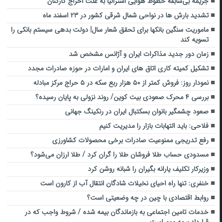
جریمه بی‌سابقه خطوط هوایی استرالیا به علت اخراج کارکنان
تشدید بارش ها در نواحی شمال شرقی کشور در ۲۳ اسفند ماه
ماموریت سنگین بانکها برای تحقق شعار سال| دولت بدهی سیستم بانکی را
تسویه کند
زمان دور جدید مذاکرات ایران و آژانس مشخص شد
تشکیل کمیته کاری اتاق های ایران و امارات در حوزه صادرات مجدد
نمودار روز: فروش کمتر از ۵۰ هزار ربع سکه در ۵ حراج مرکز مبادله
بررسی ۴ محرک صعودی بیت کوین/ روند نزولی به پایان رسیده؟
صعود چشمگیر بانوان بسکتبال ایران در رنکینگ جهانی
فلاحی: باید التهابات بازار را مدیریت کنیم
رفع تدریجی ممنوعیت صادرات برخی محصولات کشاورزی
مسدودی حساب طلا فروشان طلا را گران کرد / طلا ارزان می‌شود؟
وزیرکار تکلیف یارانه بگیران را شبانه روشن کرد
خنفری: تنها راه احیای نخیلات شادگان انتقال آب از کارون است
روابط اقتصادی با چین در چه وضعیتی است؟
خدمات تامین اجتماعی به بازماندگان بیمه شده / شروط واجب که در
قرارداد بیمه مهم است