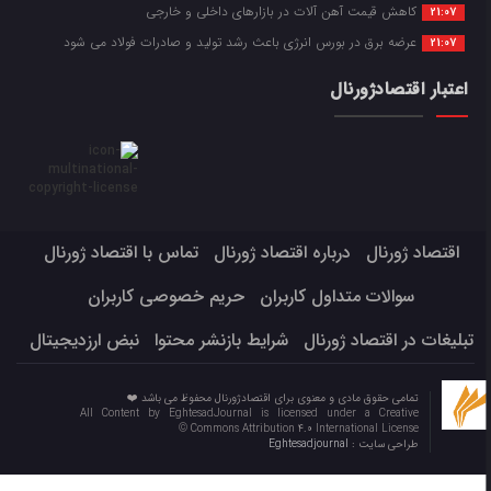
کاهش قیمت آهن آلات در بازارهای داخلی و خارجی
21:07
عرضه برق در بورس انرژی باعث رشد تولید و صادرات فولاد می شود
21:07
اعتبار اقتصادژورنال
اقتصاد ژورنال
درباره اقتصاد ژورنال
تماس با اقتصاد ژورنال
سوالات متداول کاربران
حریم خصوصی کاربران
تبلیغات در اقتصاد ژورنال
شرایط بازنشر محتوا
نبض ارزدیجیتال
تمامی حقوق مادی و معنوی برای اقتصادژورنال محفوظ می باشد ❤️
All Content by EghtesadJournal is licensed under a Creative
Commons Attribution 4.0 International License ©️
طراحی سایت :
Eghtesadjournal