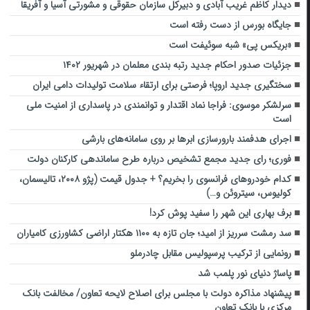
دیدار کاظم غریب آبادی و دبیرکل سازمان حقوقی و مشورتی آسیا و آفریقا
جایگاه بورس از دست رفته است
«بریکس پی» شبه سوئیفت است
جزئیات صدور احکام جدید رتبه بندی معلمان در شهریور ۱۴۰۲
سختگیری جدید اروپا؛ فرصتی برای ارتقاء سلامت تولیدات دامی ایران
سرلشکر موسوی: فراجا نماد اقتدار و توانمندی در پاسداری از امنیت ملی
است
اجرای هدفمند بارورسازی ابرها بر روی سامانه‌های بارشی
فوری؛ رای جدید مجمع تشخیص درباره طرح ساماندهی کارکنان دولت
کدام خودروهای فرانسوی را بخریم؟ + جدول قیمت (پژو ۲۰۰۸، تالیسمان،
کولیوس، سیتروئن و…)
برف بهاری این شهر را سفید پوش کرد!
سد رمشت سرریز از امید؛ جان تازه به ۱۱۰۰ هکتار اراضی کشاورزی کامیاران
رونمایی از ترکیب پرسپولیس مقابل چادرملو
پاساژ دنیای نور پلمب شد
پیشنهاد مذاکره دولت با مجلس برای اصلاح لایحه تعاون/ مخالفت بانک
مرکزی با بانک تعاون