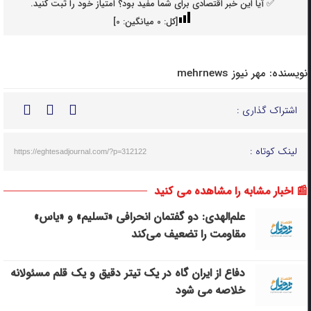
✅ آیا این خبر اقتصادی برای شما مفید بود؟ امتیاز خود را ثبت کنید.
[کل:
0
میانگین:
0
]
نویسنده:
مهر نیوز mehrnews
اشتراک گذاری :
لینک کوتاه :
https://eghtesadjournal.com/?p=312122
📰 اخبار مشابه را مشاهده می کنید
علم‌الهدی: دو گفتمان انحرافی «تسلیم» و «یاس»
مقاومت را تضعیف می‌کند
دفاع از ایران گاه در یک تیتر دقیق و یک قلم مسئولانه
خلاصه می شود