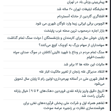
پیش‌بینی وزش باد در تهران
نمایشگاه تبلیغات تهران ۲۰ ساله شد
افشاگری گاردین از حادثه آمستردام
اتوبوس برقی ایرانی زیما وارد ناوگان شهری می شود
بازار اجاره درمحبوب ترین محله غرب پایتخت
پایان خوش سال برای کارمندان و بازنشستگان | دولت سنگ تمام گذاشت
سهامداران از سهام بزرگ به کوچک کوچ می‌کنند؟
سنگ تمام مردم در وداع با شهید نائینی/کاشان در سوگ صدای سپاه
نشست+فیلم
مالیات این خانه ها ۱۲ برابر شد
انتقاد مدیرکل غله زنجان از تغییر مالکیت انبار غله
قطار شهری ملی در آستانه بهره‌برداری؛ اولین رام تا پایان سال تحویل
می‌شود
تاریخ دقیق واریز یارانه نقدی فروردین دهک‌های ۴ تا ۹ | خیال یارانه
بگیران راحت شد
تفاهم همراه اول و شرکت ملی پخش فرآورده‌های نفتی برای
هوشمندسازی نظارت بر زنجیره عرضه سوخت