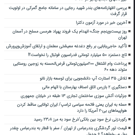
بررسی اظهارنامه‌های بندر شهید رجایی در سامانه جامع گمرکی در اولویت
قرار گرفت
آخرین خبر در مورد آزمون دکترا
روز بیست‌وپنجم جنگ؛ انهدام یک فروند پهپاد هرمس مسلح در آسمان
تهران
تأکید حاجی‌بابایی بر رفع دغدغه معیشتی معلمان و ارتقای آموزش‌وپرورش
تاج دستمزد ۵۰ میلیارد تومانی فدراسیون فوتبال را نخواست؟!
پرداخت وام اشتغال ۲۰۰میلیون‌تومانی قرض‌الحسنه به زوجین روستایی
متولد دهه ۶۰
تلاش ۳۵ استارت آپ دانشجویی برای توسعه بازار نانو
دستگیری ۲ بازرس اتاق اصناف بهارستان با اتهام مالی
جزئیات آتش سوزی ساختمان تجاری ۱۳ طبقه در خیابان جمهوری
حمله به ایران یعنی فاتحه سیاسی ترامپ/ ایران توانایی ساقط کردن
هواپیماهای بی-۲ آمریکا را دارد
رکوردزنی نرخ سود بین بانکی/نرخ سود به مرز ۲۳٫۸ رسید
قیمت تور گردشگری بندرعباس از تهران / سفر با قطار به بندرعباس چقدر
پول می‌خواهد؟ + جدول