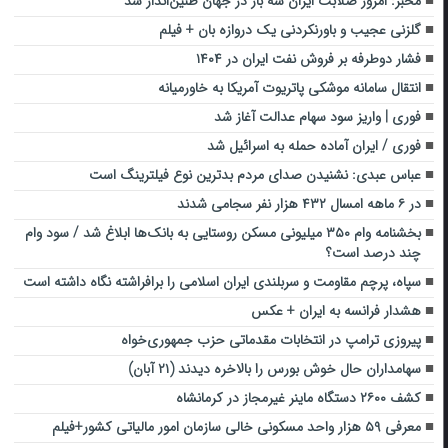
مخبر: امروز صلابت ایران سه بار در جهان طنین‌انداز شد
گلزنی عجیب و باورنکردنی یک دروازه بان + فیلم
فشار دوطرفه بر فروش نفت ایران در ١۴٠۴
انتقال سامانه موشکی پاتریوت آمریکا به خاورمیانه
فوری | واریز سود سهام عدالت آغاز شد
فوری / ایران آماده حمله به اسرائیل شد
عباس عبدی: نشنیدن صدای مردم بدترین نوع فیلترینگ است
در ۶ ماهه امسال ۴۳۲ هزار نفر سجامی شدند
بخشنامه وام ۳۵۰ میلیونی مسکن روستایی به بانک‌ها ابلاغ شد / سود وام
چند درصد است؟
سپاه، پرچم مقاومت و سربلندی ایران اسلامی را برافراشته نگاه داشته است
هشدار فرانسه به ایران + عکس
پیروزی ترامپ در انتخابات مقدماتی حزب جمهوری‌خواه
سهامداران حال خوش بورس را بالاخره دیدند (۲۱ آبان)
کشف ۲۶۰۰ دستگاه ماینر غیرمجاز در کرمانشاه
معرفی ۵۹ هزار واحد مسکونی خالی سازمان امور مالیاتی کشور+فیلم