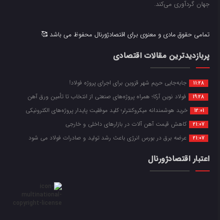
جهان گردآوری می‌کند.
تمامی حقوق مادی و معنوی برای اقتصادژورنال محفوظ می باشد 🥰
پربازدیدترین مقالات اقتصادی
جابه‌جایی حریم شهر قزوین برای اجرای پروژه فولاد!
11:28
فولاد نوین آرکا؛ همراه پروژه‌های صنعتی از انتخاب تا تأمین ورق آهن
19:28
خرید هوشمندانه میکروکنترلر؛ کلید موفقیت پایدار پروژه‌های الکترونیکی
12:01
کاهش قیمت آهن آلات در بازارهای داخلی و خارجی
21:07
عرضه برق در بورس انرژی باعث رشد تولید و صادرات فولاد می شود
21:07
اعتبار اقتصادژورنال