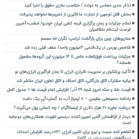
تذکر جدی مجلس به دولت / متناسب سازی حقوق را اجرا کنید
بخش قابل توجهی از تجارت ما تاثیری از تحریم‌ها نخواهد پذیرفت
اعلام جزئیات و زمان برگزاری قرعه کشی ایران‌ خودرو/ امشب؛ آخرین
فرصت ثبت‌نام متقاضیان
سناریوهای چین برای بازگشت ترامپ: نگران اما مصمم
شاخص بورس در یک‌قدمی ۳میلیون واحد/ سقف قبلی زده شد
جزئیات پرداخت فوق‌العاده خاص تا ۱۴ میلیون؛ این گروه‌ها مشمول
هستند؟
تأکید پزشکیان بر مدیریت ناترازی انرژی تا زمان فراگیری انرژی‌های نو
بیانیه مشترک اتاق بازرگانی، اتاق اصناف و اتاق تعاون ایران منتشر شد
قیمت طلا و سکه امروز شنبه ۲۹ آذر/ افزایش تمام قیمت ها + جدول کامل
یادنامه حسینعلی عظیمی – ۸ |پمپاژ آب، به گستردگی یک دشت
دریافت جایزه ۲۰ هزار دلاری از اینستاگرام / چه کسانی پول می‌گیرند؟
دیدار از قزاقستان گامی تعیین‌کننده درمسیر تقویت همکاری‌های دوجانبه
است
تفاهم نامه صمت و نیرو برای تامین انرژی /۸۳درصد افزایش احداث
نیروگاههای تجدیدپذیر در ۲۰۲۳