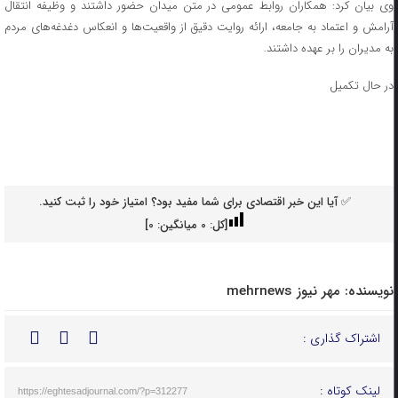
وی بیان کرد: همکاران روابط‌ عمومی در متن میدان حضور داشتند و وظیفه انتقال
آرامش و اعتماد به جامعه، ارائه روایت دقیق از واقعیت‌ها و انعکاس دغدغه‌های مردم
به مدیران را بر عهده داشتند.
در حال تکمیل
✅ آیا این خبر اقتصادی برای شما مفید بود؟ امتیاز خود را ثبت کنید.
[کل:
0
میانگین:
0
]
نویسنده:
مهر نیوز mehrnews
اشتراک گذاری :
لینک کوتاه :
https://eghtesadjournal.com/?p=312277