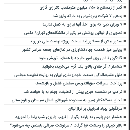
گذر از زمستان با ۳۵۰ میلیون مترمکعب ناترازی گازی
بدهی ۷ شرکت پتروشیمی به خزانه واریز شد
۷ ویزای دبی که برای اخذ آنها نیازی به کفیل ندارید!
تصویری از قوانین پوشش در یکی از دانشگاه‌های تهران/ عکس
صدور بیش از ۹۰۰۰ پروانه ساخت پروژه نهضت ملی در پرند
برپایی میز خدمت جهادکشاورزی در نمازهای جمعه سراسر کشور
گفتگوی تلفنی وزیر امور خارجه با همتای اتریشی خود
هشدار / اگر طلای بالای یک گرم می‌خرید، بخوانید
دلیل عقب‌ماندگی صنعت خودروسازی ایران به روایت نماینده مجلس
پرداخت معوقات حق‌التدریس معلمان شاغل و بازنشسته
ترامپ در نشست خبری پیش از تحلیف: جهنم به پا خواهد شد
الحاق ۲۰۰۰هکتار زمین به محدوده شهرهای شمال سیستان و بلوچستان
سرنگونی پهباد اسراییل بر فراز لبنان
هشدار مهم پلیس به یارانه بگیران | فریب واریزی شب یلدا را نخورید
بازار کریپتو را وحشت فرا گرفت / سرنوشت صرافی بایننس چه می‌شود؟