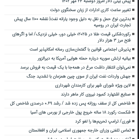
پیش بینی دلار امروز دوشنبه ۲۴ مهر ۱۴۰۲
تغییر ساعت کاری ادارات از زبان سخنگوی دولت
بدترین نوع حمل و نقل به دلیل وجود یارانه نفت| نقشه ١١٠٠ سال پیش
تجارت ایران در روسیه
رکوردشکنی قیمت طلا در ۲۰۲۵؛ خیلی دور، خیلی نزدیک/ اما و اگرهای
فتح مرز ۳ هزار دلار
پذیرش اجتماعی قوانین با گفتمان‌سازی رسانه امکانپذیر است
بیانیه ارتش سوریه درباره حمله هوایی آمریکا به دیرالزور
نمی‌توان انتظار داشت مرغ در همه‌جا با یک قیمت به فروش برسد
جهش واردات نفت ایران از سوی چین همزمان با تشدید جنگ
لاین ویژه شورای شهر برای کارمندان شهرداری
صنایع اشتهارد کمبود نیروی کار ماهر دارند
شاخص کل از سقف روزانه پس زده شد / رشد ۰.۶۹ درصدی شاخص کل
شکست رکورد ۱۸ ساله خروج پول خارجی از بورس های آسیا
فوری/ ترامپ تحریم‌ها را لغو کرد
تماس تلفنی وزرای خارجه جمهوری اسلامی ایران و افغانستان