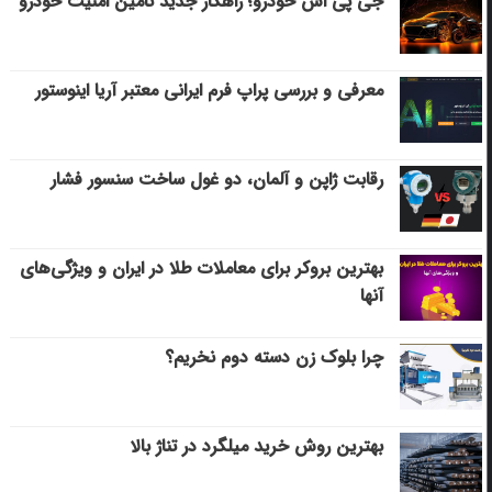
جی پی اس خودرو؛ راهکار جدید تامین امنیت خودرو
معرفی و بررسی پراپ فرم ایرانی معتبر آریا اینوستور
رقابت ژاپن و آلمان، دو غول ساخت سنسور فشار
بهترین بروکر برای معاملات طلا در ایران و ویژگی‌های
آنها
چرا بلوک زن دسته دوم نخریم؟
بهترین روش خرید میلگرد در تناژ بالا