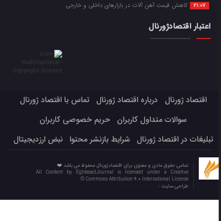
کاهش قیمت آهن آلات در بازارهای داخلی و خارجی
21:07
اعتبار اقتصادژورنال
اقتصاد ژورنال
درباره اقتصاد ژورنال
تماس با اقتصاد ژورنال
سوالات متداول کاربران
حریم خصوصی کاربران
تبلیغات در اقتصاد ژورنال
شرایط بازنشر محتوا
نبض ارزدیجیتال
تمامی حقوق مادی و معنوی برای اقتصادژورنال محفوظ می باشد ❤️
All Content by EghtesadJournal is licensed under a Creative
Commons Attribution 4.0 International License ©️
طراحی سایت :
Eghtesadjournal