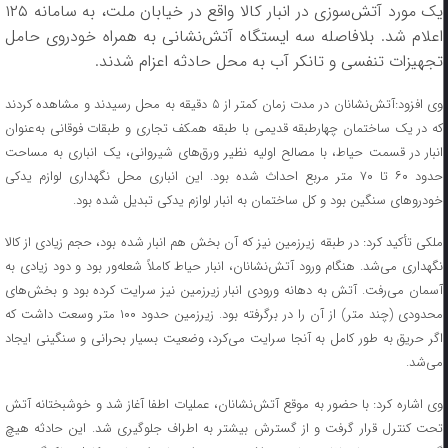
یک مورد آتش‌سوزی در انبار کالا واقع در خیابان ملت، به سامانه ۱۲۵
اعلام شد. بلافاصله سه ایستگاه آتش‌نشانی به همراه خودروی حامل
تجهیزات تنفسی و تانکر آب به محل حادثه اعزام شدند.
وی افزود:آتش‌نشانان در مدت زمان کمتر از ۵ دقیقه به محل رسیدند و مشاهده کردند
که در یک ساختمان چهارطبقه قدیمی با طبقه همکف تجاری و طبقات فوقانی به‌عنوان
انبار در قسمت حیاط، با مصالح اولیه نظیر ورق‌های شیروانی، یک انباری به مساحت
حدود ۶۰ تا ۷۰ متر مربع احداث شده بود. این انباری محل نگهداری لوازم یدکی
خودرو‌های سنگین بود و کل ساختمان به انبار لوازم یدکی تبدیل شده بود.
ملکی تأکید کرد: در طبقه زیرزمین نیز که آن بخش هم انبار شده بود، حجم زیادی از کالا
نگهداری می‌شد. هنگام ورود آتش‌نشانان، انبار حیاط کاملاً شعله‌ور بود و دود زیادی به
آسمان می‌رفت. آتش به دهانه ورودی انبار زیرزمین نیز سرایت کرده بود و بخش‌های
محدودی (چند متر) از آن را در برگرفته بود. زیرزمین حدود ۱۰۰ متر وسعت داشت که
اگر حریق به طور کامل به آنجا سرایت می‌کرد، وضعیت بسیار بحرانی و سنگینی ایجاد
می‌شد.
وی اشاره کرد: با حضور به موقع آتش‌نشانان، عملیات اطفا آغاز شد و خوشبختانه آتش
تحت کنترل قرار گرفت و از گسترش بیشتر به اطراف جلوگیری شد. این حادثه هیچ