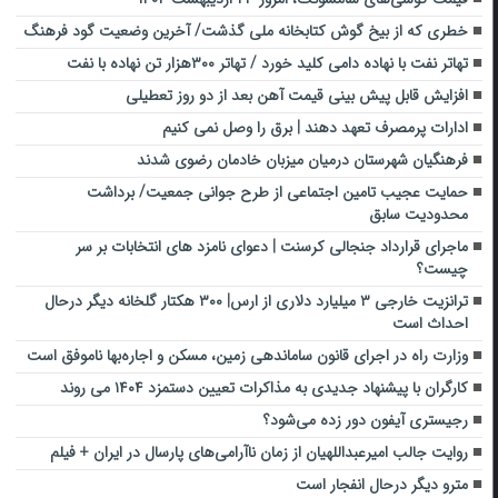
خطری که از بیخ گوش کتابخانه ملی گذشت/ آخرین وضعیت گود فرهنگ
تهاتر نفت با نهاده دامی کلید خورد / تهاتر ۳۰۰هزار تن نهاده با نفت
افزایش قابل پیش بینی قیمت آهن بعد از دو روز تعطیلی
ادارات پرمصرف تعهد دهند | برق را وصل نمی کنیم
فرهنگیان شهرستان درمیان میزبان خادمان رضوی شدند
حمایت عجیب تامین اجتماعی از طرح جوانی جمعیت/ برداشت
محدودیت سابق
ماجرای قرارداد جنجالی کرسنت | دعوای نامزد های انتخابات بر سر
چیست؟
ترانزیت خارجی ۳ میلیارد دلاری از ارس| ۳۰۰ هکتار گلخانه دیگر درحال
احداث است
وزارت راه در اجرای قانون ساماندهی زمین، مسکن و اجاره‌بها ناموفق است
کارگران با پیشنهاد جدیدی به مذاکرات تعیین دستمزد ۱۴۰۴ می روند
رجیستری آیفون دور زده می‌شود؟
روایت جالب امیرعبداللهیان از زمان ناآرامی‌های پارسال در ایران + فیلم
مترو دیگر درحال انفجار است