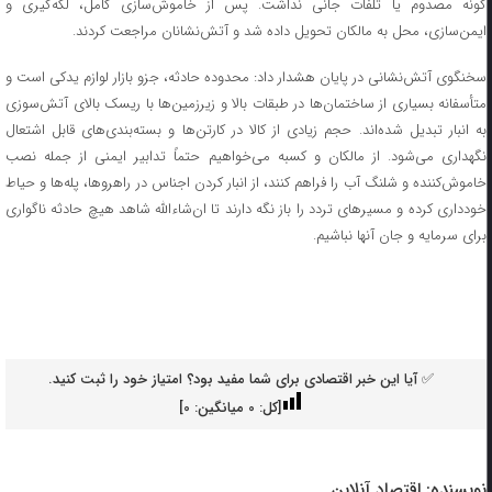
گونه مصدوم یا تلفات جانی نداشت. پس از خاموش‌سازی کامل، لکه‌گیری و
ایمن‌سازی، محل به مالکان تحویل داده شد و آتش‌نشانان مراجعت کردند.
سخنگوی آتش‌نشانی در پایان هشدار داد: محدوده حادثه، جزو بازار لوازم یدکی است و
متأسفانه بسیاری از ساختمان‌ها در طبقات بالا و زیرزمین‌ها با ریسک بالای آتش‌سوزی
به انبار تبدیل شده‌اند. حجم زیادی از کالا در کارتن‌ها و بسته‌بندی‌های قابل اشتعال
نگهداری می‌شود. از مالکان و کسبه می‌خواهیم حتماً تدابیر ایمنی از جمله نصب
خاموش‌کننده و شلنگ آب را فراهم کنند، از انبار کردن اجناس در راهروها، پله‌ها و حیاط
خودداری کرده و مسیر‌های تردد را باز نگه دارند تا ان‌شاءالله شاهد هیچ حادثه ناگواری
برای سرمایه و جان آنها نباشیم.
✅ آیا این خبر اقتصادی برای شما مفید بود؟ امتیاز خود را ثبت کنید.
[کل:
0
میانگین:
0
]
نویسنده:
اقتصاد آنلاین