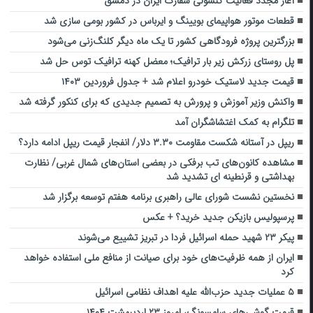
آغاز مجدد فعالیت کنسولی سفارت ایران در دمشق
قطعات موتور هواپیمای بویینگ و ایرباس در کشور بومی سازی شد
بزرگترین پروژه فرودگاهی کشور تا یک ماه دیگر کلنگ‌زنی می‌شود
پل روستای زرکش زیر بار ترافیک؛ معضل کهنه ترافیک توس حل شد
قیمت جدید لاستیک خودرو اعلام شد + جدول فروردین ۱۴۰۳
واکنش وزیر آموزش و پرورش به تصمیم جدیدی که برای کنکور گرفته شد
تلگرام به کمک اغتشاشگران آمد
ریپل در آستانه شکست مقاومت ۳.۳۰ دلار/ انفجار قیمت ریپل ادامه دارد؟
مشاهده کانون‌های تب برفکی در بعضی استان‌های شمال غربی/ نظارت
بهداشتی و قرنطینه ای تشدید شد
نخستین نشست شورای عالی راهبری برنامه هفتم توسعه برگزار شد
پرسپولیس بازیکن جدید خرید؟ + عکس
پیکر ۲۳ شهید حمله اسرائیل ‌فردا در تبریز تشییع می‌شوند
ایران از همه ظرفیت‌های خود برای صیانت از منافع ملی استفاده خواهد
کرد
۵ عملیات جدید حزب‌الله علیه اهداف نظامی اسرائیل
قیمت گوشی‌های سامسونگ، امروز ۲۳ اردیبهشت ۱۴۰۴