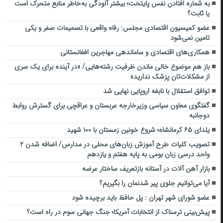
به شماره افتادن نفس پایتخت؛ بیشتر آلودگی به‌خاطر منابع متحرک است
یا ثابت؟
عضو کمیسیون اقتصادی مجلس: رفاه واقعی با تصمیمات صفر و یکی
تامین نمی‌شود
همکاری‌های اقتصادی و ساماندهی مهاجرین افغانستانی
باز هم موضوع خالی ماندن ظرفیت رشته‌هایی/ «در آینده برای یک سری
از مشکلات‌تان پزشک ندارید»
توافق استقلال با نابغه اروپایی نهایی شد
گفتگوی معاون سیاسی وزیرخارجه عربستان و عراقچی برای گسترش روابط
دوجانبه
یلدای ۶۵ کرمانشاه؛ شروع خونین زمستان با ۱۰۰ شهید
تصویب کلیات طرح آموزش زبان‌های محلی در مدارس/ اضافه شدن ۲
واحد درسی زبان بومی به پایه هفتم و یازدهم
بازار آهن‌ آلات در آستانه بازتعریف ساختار عرضه
آیا می‌توانیم جلوی پیر شدنمان را بگیریم؟
عضو شورای شهر تهران : پل حافظ باید برچیده شود
پیش‌بینی ترسناک از انتخابات آمریکا؛ جنگ جهانی سوم در راه است؟