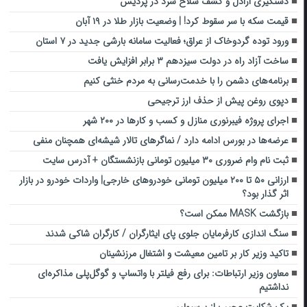
دستگیری اراذل و کشف سلاح سرد در پردیس
قیمت سکه با سر سقوط کرد! | وضعیت بازار طلا در ۱۹ آبان
ورود توده گردوخاک از عراق؛ فعالیت سامانه بارشی جدید در ۷ استان
ساخت آزاد راه در دولت سیزدهم ۳ برابر افزایش یافت
برنامه‌های دشمن را با خدمت‌رسانی به مردم خنثی کنیم
دپوی روغن پیش از حذف ارز ترجیحی
اجرای پروژه فیبرنوری منازل و کسب و کارها در ۲۰۰ شهر
عرضه‌ها در بورس ادامه دارد / نماگرهای تالار شیشه‌ای همچنان منفی
ثبت‌ نام وام ضروری ۳۰ میلیون تومانی بازنشستگان + آدرس سایت
ارزانی ۵۰ تا ۲۰۰ میلیون تومانی خودروهای خارجی| واردات خودرو در بازار
اثر گذار بود؟
بازگشت MASK ممکن است؟
سنگ اندازی کارفرمایان جلوی پای ایثارگران / کارگران شاکی شدند
تاکید وزیر کار بر تامین معیشت و اشتغال مرزنشینان
معاون وزیر ارتباطات: برای رفع فیلتر با واتساپ و گوگل‌پلی مذاکره‌ای
نداشتیم
یک شکایت عجیب از پرسپولیس