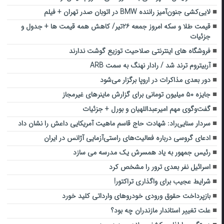
لایی‌کشی جنون‌آمیز راننده BMW در اتوبان صدر تهران + فیلم
قیمت طلا و سکه امروز جمعه ۲۶تیر/ کاهش همه قیمت ها + جدول و
جزئیات
فروشگاه های اینترنتی صلاحیت توزیع گوشت ندارند
آربیتروم ترند شد / رادار نهنگ به سمت ARB
دور بعدی مذاکرات در اروپا برگزار می‌شود
جایزه ۵۰ میلیون تومانی برای گزارش ماینرهای غیرمجاز
گفت‌وگوی مهم امیرعبداللهیان و بورل + جزئیات
سردار سنایی‌راد: شهادت حاج قاسم ماهیت آمریکایی داعش را نشان داد
ادعای گروسی درباره فعالیت‌های راستی‌آزمایی آژانس در ایران
رئیس جمهور به یاد همسرش یک مدرسه می سازد
اسرائیل نفر بعدی ترور را مشخص کرد
شرایط عجیب برای واگذاری تراکتور!
بازپرداخت حقوق ورودی خودروهای وارداتی کلید خورد
علت تغییر استاندار مازندران چه بود؟