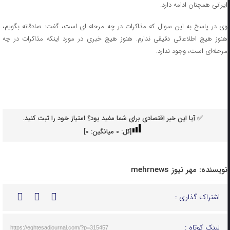
ایرانی همچنان ادامه دارد.
وی در پاسخ به این سوال که مذاکرات در چه مرحله ای است، گفت: صادقانه بگویم،
هنوز هیچ اطلاعاتی دقیقی ندارم. هنوز هیچ خبری در مورد اینکه مذاکرات در چه
مرحله‌ای است، وجود ندارد.
✅ آیا این خبر اقتصادی برای شما مفید بود؟ امتیاز خود را ثبت کنید.
[کل:
0
میانگین:
0
]
نویسنده:
مهر نیوز mehrnews
اشتراک گذاری :
لینک کوتاه :
https://eghtesadjournal.com/?p=315457