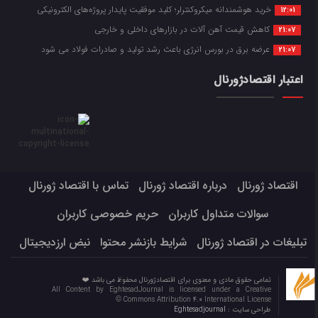
خرید هوشمندانه میکروکنترلر؛ کلید موفقیت پایدار پروژه‌های الکترونیکی
12:01
کاهش قیمت آهن آلات در بازارهای داخلی و خارجی
21:07
عرضه برق در بورس انرژی باعث رشد تولید و صادرات فولاد می شود
21:07
اعتبار اقتصادژورنال
اقتصاد ژورنال
درباره اقتصاد ژورنال
تماس با اقتصاد ژورنال
سوالات متداول کاربران
حریم خصوصی کاربران
تبلیغات در اقتصاد ژورنال
شرایط بازنشر محتوا
نبض ارزدیجیتال
تمامی حقوق مادی و معنوی برای اقتصادژورنال محفوظ می باشد ❤️
All Content by EghtesadJournal is licensed under a Creative
Commons Attribution 4.0 International License ©️
طراحی سایت :
Eghtesadjournal