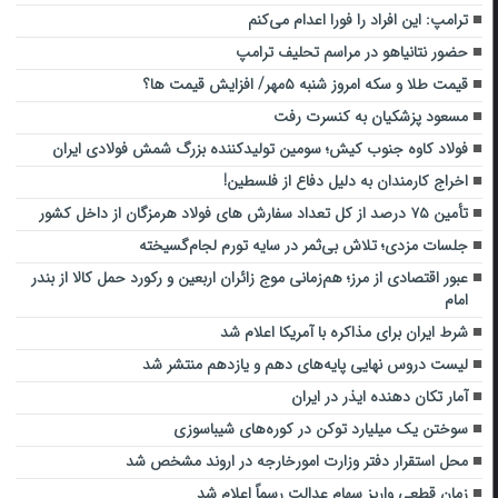
ترامپ: این افراد را فورا اعدام می‌کنم
حضور نتانیاهو در مراسم تحلیف ترامپ
قیمت طلا و سکه امروز شنبه ۵مهر/ افزایش قیمت ها؟
مسعود پزشکیان به کنسرت رفت
فولاد کاوه جنوب کیش؛ سومین تولیدکننده بزرگ شمش فولادی ایران
اخراج کارمندان به دلیل دفاع از فلسطین!
تأمین ۷۵ درصد از کل تعداد سفارش‌ های فولاد هرمزگان از داخل کشور
جلسات مزدی؛ تلاش بی‌ثمر در سایه تورم لجام‌گسیخته
عبور اقتصادی از مرز؛ هم‌زمانی موج زائران اربعین و رکورد حمل کالا از بندر
امام
شرط ایران برای مذاکره با آمریکا اعلام شد
لیست دروس نهایی پایه‌های دهم و یازدهم منتشر شد
آمار تکان دهنده ایذر در ایران
سوختن یک میلیارد توکن در کوره‌های شیباسوزی
محل استقرار دفتر وزارت امورخارجه در اروند مشخص شد
زمان قطعی واریز سهام عدالت رسماً اعلام شد