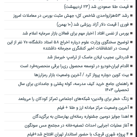
قیمت طلا صعودی شد (۲۳ اردیبهشت)
رشد ۵۳هزارواحدی شاخص کل؛ جهش مثبت بورس در معاملات امروز
فوری | قیمت دلار آزاد ریزشی شد (۱۰ بهمن)
بورس از نفس افتاد | اخبار مهم برای فعالان بازار سرمایه اعلام شد
توضیح سخنگوی وزارت علوم درباره اخراج ۵۸ استاد دانشگاه؛ «۷ نفر از این
لیست در اغتشاشات اخیر کنشگری مجرمانه داشتند»
قدردانی عجیب ایلان‌ ماسک از ترامپ خبرساز شد
اقدام ایران‌خودرو در توسعه محصول ری‌را برقی منحصربه‌فرد است
بیت کوین دوباره پرواز کرد / آخرین وضعیت بازار رمزارزها
راهنمای جامع خرید کیف مدرسه، کوله پشتی و جامدادی برای سال
تحصیلی ۱۴۰۳
زنگ خطر برای والدین؛ شبکه‌های اجتماعی تمرکز کودکان را می‌بلعد
آخرین وضعیت مرکز مبادله ارز و طلا + فیلم
اهدا جوایز دومین جشنواره رسانه‌ای بهارستان به برگزیدگان
آغاز عملیات اجرایی احداث تصفیه‌خانه در مجتمع مس سونگون
۴ پروژه شهری قرچک با حضور استاندار تهران افتتاح شد+فیلم