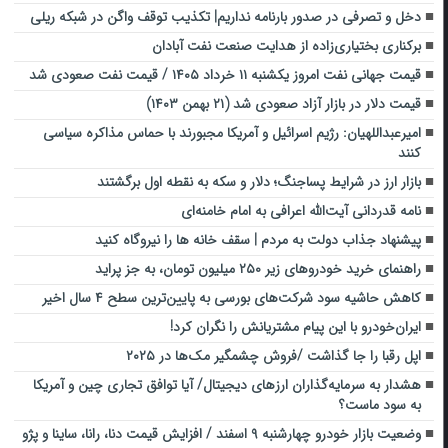
دخل و تصرفی در صدور بارنامه نداریم| تکذیب توقف واگن در شبکه ریلی
برکناری بختیاری‌زاده از هدایت صنعت نفت آبادان
قیمت جهانی نفت امروز یکشنبه ۱۱ خرداد ۱۴۰۵ / قیمت نفت صعودی شد
قیمت دلار در بازار آزاد صعودی شد (۲۱ بهمن ۱۴۰۳)
امیرعبداللهیان: رژیم اسرائیل و آمریکا مجبورند با حماس مذاکره سیاسی
کنند
بازار ارز در شرایط پساجنگ؛ دلار و سکه به نقطه اول برگشتند
نامه قدردانی آیت‌الله اعرافی به امام خامنه‌ای
پیشنهاد جذاب دولت به مردم | سقف خانه‌ ها را نیروگاه کنید
راهنمای خرید خودروهای زیر ۲۵۰ میلیون تومان، به جز پراید
کاهش حاشیه سود شرکت‌های بورسی به پایین‌ترین سطح ۴ سال اخیر
ایران‌خودرو با این پیام مشتریانش را نگران کرد!
اپل رقبا را جا گذاشت /فروش چشمگیر مک‌ها در ۲۰۲۵
هشدار به سرمایه‌گذاران ارزهای دیجیتال/ آیا توافق تجاری چین و آمریکا
به سود ماست؟
وضعیت بازار خودرو چهارشنبه ۹ اسفند / افزایش قیمت دنا، رانا، ساینا و پژو