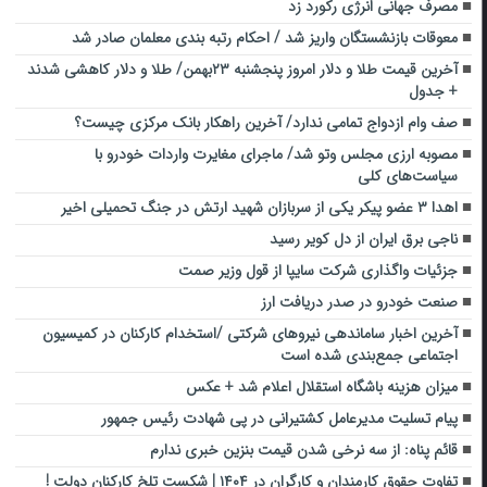
مصرف جهانی انرژی رکورد زد
معوقات بازنشستگان واریز شد / احکام رتبه بندی معلمان صادر شد
آخرین قیمت طلا و دلار امروز پنجشنبه ۲۳بهمن/ طلا و دلار کاهشی شدند
+ جدول
صف وام ازدواج تمامی ندارد/ آخرین راهکار بانک مرکزی چیست؟
مصوبه ارزی مجلس وتو شد/ ماجرای مغایرت واردات خودرو با
سیاست‌های کلی
اهدا ۳ عضو پیکر یکی از سربازان شهید ارتش در جنگ تحمیلی اخیر
ناجی برق ایران از دل کویر رسید
جزئیات واگذاری شرکت سایپا از قول وزیر صمت
صنعت خودرو در صدر دریافت ارز
آخرین اخبار ساماندهی نیرو‌های شرکتی /استخدام کارکنان در کمیسیون
اجتماعی جمع‌بندی شده است
میزان هزینه باشگاه استقلال اعلام شد + عکس
پیام تسلیت مدیرعامل کشتیرانی در پی شهادت رئیس جمهور
قائم پناه: از سه نرخی شدن قیمت بنزین خبری ندارم
تفاوت حقوق کارمندان و کارگران در ۱۴۰۴ | شکست تلخ کارکنان دولت !