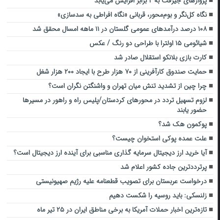
پروازهای جیرفت به ۲ برابر افزایش می‌یابد
نگاه کل‌نگر و بوم‌محور، قربانی «نگاه افراطی به سدسازی»
۱۰۸ درصد درآمدهای عمومی گلستان در ۱۱ ماهه امسال محقق شد
شیائومی ۱۵ اولترا با طراحی دو رنگ / عکس
کارت بازی بلانکو استقلال صادر شد
حمایت صندوق کارآفرینی از ۷۰ هزار طرح با ایجاد ۲۰۰ هزار شغل
چرا چین از تشدید تنش میان تهران و واشنگتن نگران است؟
لزوم تسهیل تردد در محورهای کردستان/پلیس راه و راهور در مسیرها
حضور یابند
پوکمون هک شد؟
علت عمده پوکی استخوان چیست؟
آیا خرید ارز دیجیتال سرمایه گذاری مناسبی برای آینده ارز دیجیتال است؟
پرترددترین جاده کشور اعلام شد
درخواست عربستان برای تصویب قطعنامه‌ علیه رژیم صهیونیستی
زلنسکی: باید روسیه را شکست دهیم
تاز‌ه‌ترین اخبار حملات ‌آمریکا‌ به برخی مناطق ایران در ۲۵ تیر ماه