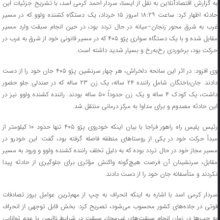
به گزارش اقتصادآنلاین به نقل از ایسنا، سردار احمد کرمی اسد، با تشریح جزئیات این
حادثه اظهار کرد: ساعت ۱۸:۲۹ امروز ۱۵ خرداد، یک دستگاه کشنده ولوو که در مسیر
غرب به شرق محور زنجان–میانه در حال تردد بود، در حین انجام سبقت وارد مسیر
مقابل شده و با یک دستگاه سواری پژو ۴۰۵ که در مسیر قانونی خود از شرق به غرب در
حرکت بود، برخوردی رخ‌به‌رخ و بسیار شدید داشته است.
وی افزود: در اثر این سانحه دلخراش، هر چهار سرنشین پژو ۴۰۵ جان خود را از دست
دادند. جان‌باختگان شامل راننده ۲۴ ساله، یک زن ۲۳ ساله که در صندلی جلو حضور
داشت، یک کودک ۴ ساله و یک زن حدوداً ۵۰ ساله بودند. راننده کشنده ولوو نیز در
این حادثه مصدوم و برای مداوا به مرکز درمانی منتقل شد.
رئیس پلیس راه راهور فراجا با بیان اینکه خودروی پژو ۴۰۵ تنها حدود ۱۰ کیلومتر از
مبدأ حرکت خود در یکی از روستا‌های منطقه فاصله گرفته بود، گفت: این خودرو در
مسیر مجاز خود در حال تردد بوده که به دلیل تخلف راننده کشنده ولوو و ورود به مسیر
مقابل، سرنشینان آن فرصت هیچ‌گونه واکنش مؤثری برای جلوگیری از حادثه پیدا
نکردند و متأسفانه جان خود را از دست دادند.
سردار کرمی اسد با اشاره به اینکه انحراف به چپ از مهم‌ترین عوامل بروز تصادفات
فوتی در جاده‌های کشور محسوب می‌شود، تصریح کرد: بخش قابل توجهی از انحراف
به چپ‌ها در زمان انجام سبقت‌های غیرمجاز، سبقت در شرایط ناایمن یا عدم توانایی