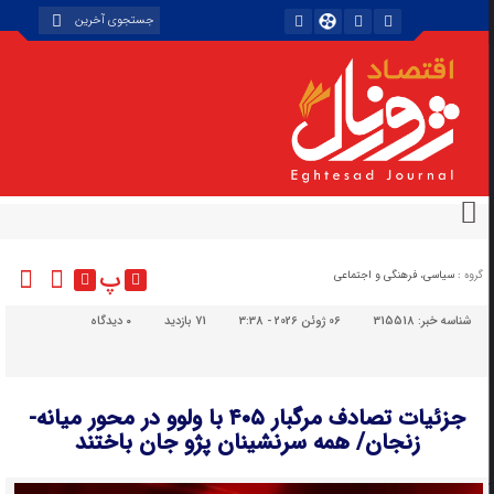
پ
گروه :
سیاسی، فرهنگی و اجتماعی
شناسه خبر:
315518
06 ژوئن 2026 - 3:38
71 بازدید
۰
دیدگاه
جزئیات تصادف مرگبار ۴۰۵ با ولوو در محور میانه-
زنجان/ همه سرنشینان پژو جان باختند