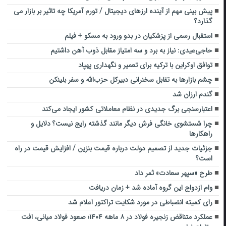
پیش بینی مهم از آینده ارزهای دیجیتال / تورم آمریکا چه تاثیر بر بازار می
گذارد؟
استقبال رسمی از پزشکیان در بدو ورود به مسکو + فیلم
حاجی‌عیدی: نیاز به برد و سه امتیاز مقابل ذوب آهن داشتیم
توافق اوکراین با ترکیه برای تعمیر و نگهداری پهپاد
چشم بازارها به تقابل سخنرانی دبیرکل حزب‌الله و سفر بلینکن
گندم ارزان شد
اعتبارسنجی برگ جدیدی در نظام معاملاتی کشور ایجاد می‌کند
چرا شستشوی خانگی فرش دیگر مانند گذشته رایج نیست؟ دلایل و
راهکارها
جزئیات جدید از تصمیم دولت درباره قیمت بنزین / افزایش قیمت در راه
است؟
طرح «سپهر سعادت» ثمر داد
وام ازدواج این گروه آماده شد + زمان دریافت
رای کمیته انضباطی در مورد شکایت تراکتور اعلام شد
عملکرد متناقض زنجیره فولاد در ۸ ماهه ۱۴۰۴؛ صعود فولاد میانی، افت