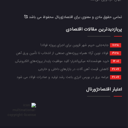
تمامی حقوق مادی و معنوی برای اقتصادژورنال محفوظ می باشد 🥰
پربازدیدترین مقالات اقتصادی
جابه‌جایی حریم شهر قزوین برای اجرای پروژه فولاد!
11:28
فولاد نوین آرکا؛ همراه پروژه‌های صنعتی از انتخاب تا تأمین ورق آهن
19:28
خرید هوشمندانه میکروکنترلر؛ کلید موفقیت پایدار پروژه‌های الکترونیکی
12:01
کاهش قیمت آهن آلات در بازارهای داخلی و خارجی
21:07
عرضه برق در بورس انرژی باعث رشد تولید و صادرات فولاد می شود
21:07
اعتبار اقتصادژورنال