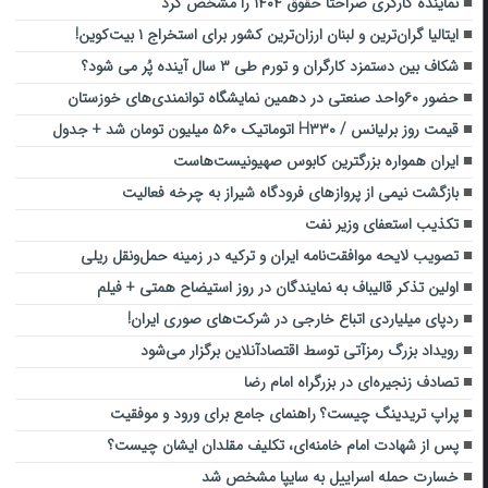
نماینده کارگری صراحتا حقوق ۱۴۰۴ را مشخص کرد
ایتالیا گران‌ترین و لبنان ارزان‌ترین کشور برای استخراج ۱ بیت‌کوین!
شکاف بین دستمزد کارگران و تورم طی ۳ سال آینده پُر می شود؟
حضور ۶۰واحد صنعتی در دهمین نمایشگاه توانمندی‌های خوزستان
قیمت روز برلیانس / H۳۳۰ اتوماتیک ۵۶۰ میلیون تومان شد + جدول
ایران همواره بزرگترین کابوس صهیونیست‌هاست
بازگشت نیمی از پروازهای فرودگاه شیراز به چرخه فعالیت
تکذیب استعفای وزیر نفت
تصویب لایحه موافقت‌نامه ایران و ترکیه در زمینه حمل‌ونقل ریلی
اولین تذکر قالیباف به نمایندگان در روز استیضاح همتی + فیلم
ردپای میلیاردی اتباع خارجی در شرکت‌های صوری ایران!
رویداد بزرگ رمزآتی توسط اقتصادآنلاین برگزار می‌شود
تصادف زنجیره‌ای در بزرگراه امام رضا
پراپ تریدینگ چیست؟ راهنمای جامع برای ورود و موفقیت
پس از شهادت امام خامنه‌ای، تکلیف مقلدان ایشان چیست؟
خسارت حمله اسراییل به سایپا مشخص شد