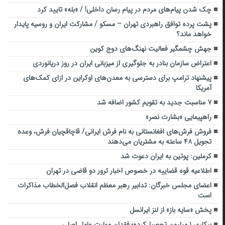
چک شدن پیام‌های مردم در پیام رسان داخلی! / «بله» تایید کرد
پشت پرده توافق راهبردی تهران – مسکو / مشارکت ایران و روسیه پایدار
خواهد ماند؟
جهش چشمگیر فعالیت نهنگ‌های دوج کوین
اعتراض سازمان بنادر به جلوگیری از میزبانی ایران در روز دریانوردی
پیشنهاد ترامپ برای دسترسی به معدن‌های اوکراین در ازای کمک‌های
آمریکا
۷ مناسبت جدید به تقویم کشور اضافه شد
راهپیمایی «بشارت نصر»
فروش فرش‌های افغانستانی به نام فرش ایرانی/ قاچاقچیان فرش، وعده
تحویل ۴۸ ساعته به مشتریان می‌دهند
کرملین: پوتین به ایران دعوت شد
اطلاعیه قوه قضاییه در خصوص اخبار ترور دو قاضی در تهران
اعضای مجلس خبرگان: تدابیر رهبر معظم انقلاب فصل‌الخطاب مذاکرات
است
پخش «سایه باز» از لنز ایرانسل
بیکاری ۱ میلیون تحصیل‌کرده؛ فقدان مهارت عامل اصلی