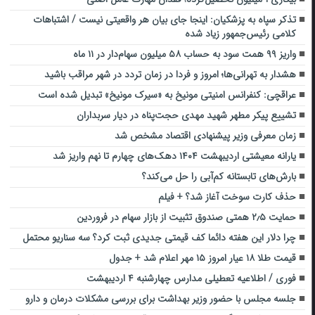
تذکر سپاه به پزشکیان: اینجا جای بیان هر واقعیتی نیست / اشتباهات
کلامی رئیس‌جمهور زیاد شده
واریز ۹۹ همت سود به حساب ۵۸ میلیون سهام‌دار در ۱۱ ماه
هشدار به تهرانی‌ها؛ امروز و فردا در زمان تردد در شهر مراقب باشید
عراقچی: کنفرانس امنیتی مونیخ به «سیرک مونیخ» تبدیل شده است
تشییع پیکر مطهر شهید مهدی حجت‌پناه در دیار سربداران
زمان معرفی وزیر پیشنهادی اقتصاد مشخص شد
یارانه معیشتی اردیبهشت ۱۴۰۴ دهک‌های چهارم تا نهم واریز شد
بارش‌های تابستانه کم‌آبی را حل می‌کند؟
حذف کارت سوخت آغاز شد؟ + فیلم
حمایت ۲٫۵ همتی صندوق تثبیت از بازار سهام در فروردین
چرا دلار این هفته دائما کف قیمتی جدیدی ثبت کرد؟ سه سناریو محتمل
قیمت طلا ۱۸ عیار امروز ۱۵ مهر اعلام شد + جدول
فوری / اطلاعیه تعطیلی مدارس چهارشنبه ۴ اردیبهشت
جلسه مجلس با حضور وزیر بهداشت برای بررسی مشکلات درمان و دارو