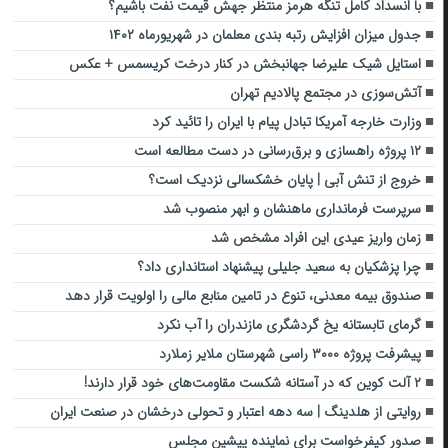
با انسداد کامل تنگه هرمز منتظر جهش قیمت نفت باشیم؟
جدول میزان افزایش رتبه بندی معلمان در شهریورماه ۱۴۰۲
استایل‌ شیک علیرضا جهانبخش در کنار درخت کریسمس + عکس
آتش‌سوزی در مجتمع پالادیم تهران
وزارت خارجه آمریکا تبادل پیام با ایران را تائید کرد
۱۲ پروژه راهسازی و برق‌رسانی در دست مطالعه است
خروج از تنش آبی | پایان خشکسالی نزدیک است؟
سرپرست فرمانداری ماهنشان و ابهر منصوب شد
زمان واریز عیدی این افراد مشخص شد
چرا پزشکیان به سعید جلیلی پیشنهاد استانداری داد؟
صندوق بیمه معدنی، تنوع در تامین منابع مالی را اولویت قرار دهد
گرمای تابستانه یخ گردشگری مازندران را آب نکرد
پیشرفت پروژه ۳۰۰۰ راسی شهرستان ملایر زملارد
۲ آلت کوین که در آستانه شکست مقاومت‌های خود قرار دارند!
روایتی از هلدینگ | سه دهه اعتبار و تحولی درخشان در صنعت ایران
صدور کیفرخواست برای نماینده پیشین مجلس