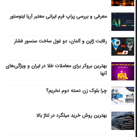
معرفی و بررسی پراپ فرم ایرانی معتبر آریا اینوستور
رقابت ژاپن و آلمان، دو غول ساخت سنسور فشار
بهترین بروکر برای معاملات طلا در ایران و ویژگی‌های
آنها
چرا بلوک زن دسته دوم نخریم؟
بهترین روش خرید میلگرد در تناژ بالا