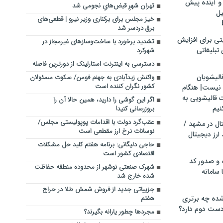
و آینده پیش
تهران شهرِ قبض‌هایِ نجومی شد
یل
خیز مجلس برای برکناری وزیر نیرو | قطعی‌های
برق دردسر شد
تی برای افزایش
تشدید برخورد با ساخت‌وسازهای غیرمجاز در
تبلیغاتی
شهرکرد
دسترسی به اینترنت استارلینک از دورترین فاصله
الیشویان
واکنش زیدآبادی به جهنم فومن/ سکوت مسئولان
کشور نگران کننده است
 نیست| هنگام
ت قالیشویی به
اگر این گوشی را دارید، همین حالا آن را
نیم
بروزرسانی کنید!
عقب‌گرد دولت با اقدامات پوپولیستی مجلس/
ال در مشهد /
نوسانات نرخ ارز مقطعی است
ارز دیجیتال
حاجی دلیگانی: برنامه هفتم کلید حل مشکلات
اقتصادی کشور است
 و صدور کد
شهرک صنعتی نوشهر از محدوده منطقه حفاظت
 سامانه
شده خارج شد
جزییاتی جدید از فروش شمش طلا در حراج
ده چه برتری
هفتم
ست دوم دارد؟
مجردها چطور یارانه بگیرند؟