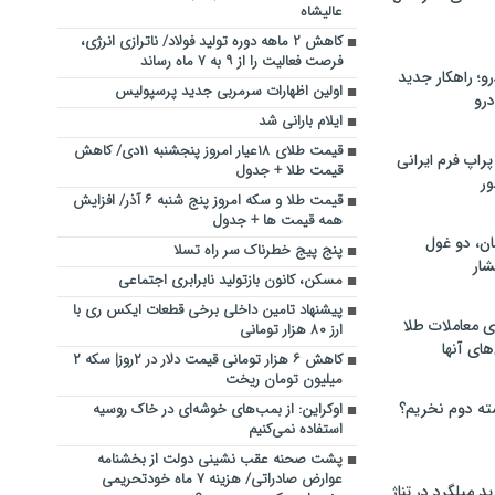
عالیشاه
کاهش ۲ ماهه دوره تولید فولاد/ ناترازی انرژی،
فرصت فعالیت را از ۹ به ۷ ماه رساند
؛ راهکار جدید
اولین اظهارات سرمربی جدید پرسپولیس
رو
ایلام بارانی شد
قیمت طلای ۱۸عیار امروز پنجشنبه ۱۱دی/ کاهش
راپ فرم ایرانی
قیمت طلا + جدول
ور
قیمت طلا و سکه امروز پنج شنبه ۶ آذر/ افزایش
همه قیمت ها + جدول
ان، دو غول
پنج پیج خطرناک سر راه تسلا
ار
مسکن، کانون بازتولید نابرابری اجتماعی
پیشنهاد تامین داخلی برخی قطعات ایکس ری با
ی معاملات طلا
ارز ۸۰ هزار تومانی
های آنها
کاهش ۶ هزار تومانی قیمت دلار در ۲روز| سکه ۲
میلیون تومان ریخت
ته دوم نخریم؟
اوکراین: از بمب‌های خوشه‌ای در خاک روسیه
استفاده نمی‌کنیم
پشت صحنه عقب نشینی دولت از بخشنامه
عوارض صادراتی/ هزینه ۷ ماه خودتحریمی
 میلگرد در تناژ