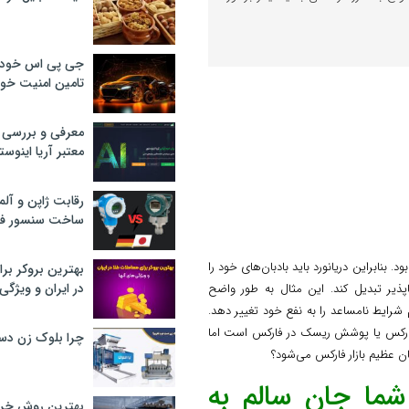
جی پی اس خودرو
تامین امنیت خود
معرفی و بررسی پ
معتبر آریا اینوست
رقابت ژاپن و آلم
ساخت سنسور فش
بنابراین دریانورد باید بادبان‌های خود را
بهترین بروکر برا
در ایران و ویژگی‌
پذیر تبدیل کند. این مثال به طور واضح
شرایط نامساعد را به نفع خود تغییر دهد.
 فارکس یا پوشش ریسک در فارکس است اما
چرا بلوک زن دس
شما جان سالم به
بهترین روش خرید