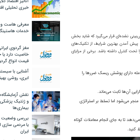
آنالیز اقتصاد کلا
خبری تحلیلی اقت
معرفی هاست و 
خدمات هاستینگ
ینی نشده‌ای قرار می‌گیرد که شاید بخش
ه پیش آمدن بهترین شرایط، از تکنیک‌های
مغز گردوی ایران
تحت کنترل داشته باشد. برخی از مزایای
خاصیت دارد یا 
قیمت انواع گردو
آشنایی با سیست
امله دارای پوشش ریسک ضررها را
ابری، روشی بهین
یی آن‌ها ثابت می‌ماند.
نقش آزمایشگاه‌ه
ر می‌شود اما تسلط بر استراتژی
و ژنتیک پزشکی
بیماری‌ها
بررسی وضعیت 
دهد تا به جای انجام معاملات کوتاه
یا مردمی سازی اق
 کنید.
ایران