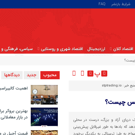
شرایط بازنشر
FAQ
اقتصاد کلان
ارزدیجیتال
اقتصاد شهری و روستایی
سیاسی، فرهنگی و ا
چیست؟
پ
محبوب
جدید
دیدگاهها
بع خبر : stptrading.io
اهمیت کالیبراسی
رکس چیست؟
بهترین بروکر برا
در بازار معاملاتی
یک دریای آزاد و بزرگ، درست در محلی
هد که بادها به طور غیرقابل پیش‌بینی
قیمت آجیل در م
مواج به طرز ترسناکی به یکدیگر برخورد