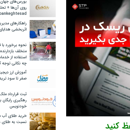
بورس‌های جهان 
روی آن‌ها + تحل
bankeghtesad
راهکارهای مدیری
اثربخشی هدایای 
نحوه برخورد با ق
متخلف بازدارنده
استفاده از خدما
چه نکاتی توجه ک
آموزش ارز دیجیت
صفر تا سود ترید 
ثبت قرارداد ملک
رهگیری رایگان با
خودنویس
خرید طلای آب ش
نسبت به طلای د
ظ کنید