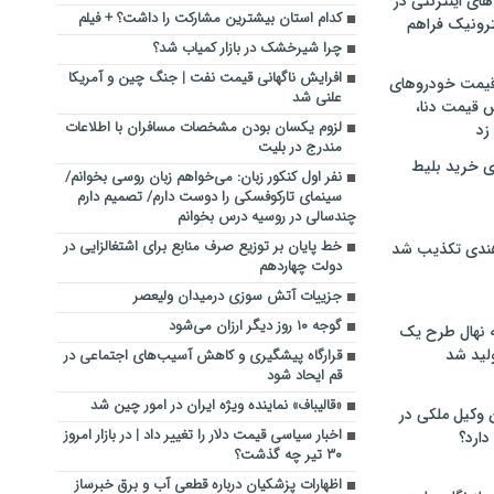
های اینترنتی در
کدام استان بیشترین مشارکت را داشت؟ + فیلم
ترونیک فراهم
چرا شیرخشک در بازار کمیاب شد؟
افرایش ناگهانی قیمت نفت | جنگ چین و آمریکا
 قیمت خودروهای
علنی شد
 قیمت دنا،
لزوم یکسان بودن مشخصات مسافران با اطلاعات
 زد
مندرج در بلیت
ی خرید بلیط
نفر اول کنکور زبان: می‌خواهم زبان روسی بخوانم/
سینمای تارکوفسکی را دوست دارم/ تصمیم دارم
چندسالی در روسیه درس بخوانم
خط پایان بر توزیع صرف منابع برای اشتغالزایی در
هندی تکذیب شد
دولت چهاردهم
جزییات آتش سوزی درمیدان ولیعصر
گوجه ۱۰ روز دیگر ارزان می‌شود
له نهال طرح یک
لید شد
قرارگاه پیشگیری و کاهش آسیب‌های اجتماعی در
قم ایحاد شود
«قالیباف» نماینده ویژه ایران در امور چین شد
ن وکیل ملکی در
اخبار سیاسی قیمت دلار را تغییر داد | در بازار امروز
دارد؟
۳۰ تیر چه گذشت؟
اظهارات پزشکیان درباره قطعی آب و برق خبرساز