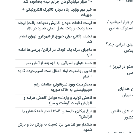
۲۰ هزار میلیاردتومان جرایم بیمه بخشوده شد
خبر مهم وزارت رفاه درباره کالابرگ الکترونیکی +
جزییات
بازار لپ‌تاپ /
قیمت قطعات خودرو افزایش نخواهد یافت| ایجاد
استوک به این
محدودیت واردات عامل اصلی کمبود در بازار
تکلیف زاکانی برای خروج از شهرداری تهران اعلام
شد
ماشین لباسشویی‎های ایرانی چند؟
ماجرای مرگ یک کودک در گرگان/ بررسی‌ها ادامه
 پلاس
دارد
حمله هوایی اسرائیل به غزه بعد از آتش بس
و در تبریز +
آخرین وضعیت لوله انتقال نفت آسیب‌دیده گناوه
صی
+ فیلم
محکومیت ورود غیرقانونی مقامات رژیم
ن هدایای
صهیونیستی به خاک سوریه
تریان
کاهش تولید و واردات؛ عوامل کاهش عرضه و
افزایش قیمت گوشت و مرغ
ت های دانش
نرخ بیکاری تابستان ۱۴۰۳ اعلام شد؛ کاهش یا
افزایش؟
کشور
هشدار هواشناسی یزد نسبت به وزش باد و بارش
شدید