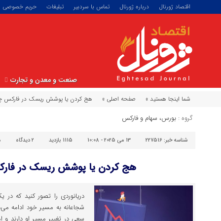
اقتصاد ژورنال
درباره ژورنال
تماس با سردبیر
تبلیغات
حریم خصوصی
صنعت و معدن و تجارت
شما اینجا هستید »
صفحه اصلی »
هج کردن یا پوشش ریسک در فارکس 
گروه :
بورس، سهام و فارکس
شناسه خبر:
227516
13 می 2025 - 10:08
1115 بازدید
۲
دیدگاه
من
هج کردن یا پوشش ریسک در فا
دریانوردی را تصور کنید که در 
شجاعانه به مسیر خود ادامه می‌د
سعی در تغییر مسیر او دارند و ا