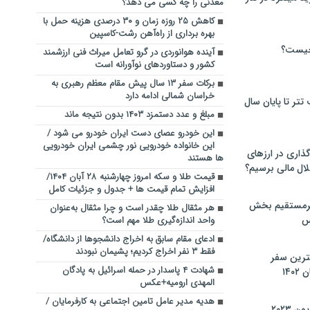
معدنی را چه کسی می دهد؟
کاهش ۲۵ روزه زمان و ۳۰ درصدی هزینه حمل با
بهره برداری از راه‌آهن رشت-کاسپین
چیست؟
آینده هوانوردی در گرو تعامل میراث فنی ارزشمند
کشور و دستاوردهای نوآورانه است
برکات سفر ۱۳ سال پیش مقام معظم رهبری به
خراسان شمالی ادامه دارد
تر تا پایان سال
مبلغ و عدد دستمزد ۱۴۰۳ بدون نتیجه ماند
این خودرو عصای دست ایران خودرو می شود /
این خانواده خودرویی نور چشمی ایران خودرویی
گذاری در ارزهای
ها هستند
لال مالی برسیم؟
قیمت طلا و سکه امروز چهارشنبه ۲۸ آبان ۱۴۰۴/
افزایش تمام قیمت ها + جدول و جزئیات کامل
یرمستقیم بخش
هر مثقال طلا چقدر است و چرا مثقال به‌عنوان
س
واحد اندازه‌گیری طلا مهم است؟
ادعای مقام سابق به اخراج دانشجوها از دانشگاه/
فقط ۳ نفر اخراج کردیم؛ پشیمان نبودند
نترین سفر
شهادت ۴ پاسدار در حمله اسرائیل به پادگان
۱۴
المهدی ارومیه+عکس
هدیه مدیر عامل تامین اجتماعی به کارفرمایان /
 ۲۰۲۳