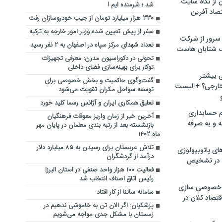
ن از نگاه سایت
شد ؛ شرمنده ایم !
صاد آفرین
۳۳۰ هزار میلیارد تومان از جیب خودروسازان رفت
سفر از پیش تعیین شده وزیر امور خارجه به ترکیه
سرور از شرکت
تعداد شهدای مرکز سپاه در اصفهان به ۲ نفر رسید
 شتابان هاست
تحولی در دکوراسیون مدرن: معرفی تجهیزات
توکار برای بهینه‌سازی فضای داخلی
ی بیشتر
گفت‌وگوی حاکمیت و بخش خصوصی برای
خارجی؟ + لیست
توسعه سواحل مکران تقویت می‌شود
تعلیق همکاری ایران و آژانس رسما کلید خورد
م حسابداری
آخرین خبر از زمان واریز معوقات فرهنگیان
ه و به صرفه
بازنشسته بعد از رتبه بندی معلمان در پایان مهر
ماه ۱۴۰۲
تلاش عربستان برای رسیدن به ۸۵ میلیارد دلار
ای پاتوبیولوژی
درآمد از گردشگران
 در تشخیص
فعالیت ۱۰۰ هزار واحد صنفی در استان البرز|
رئیس اتاق اصناف انتخاب شد
خصوصی سازی
سامانه ساتنا از کار افتاد
تصاد کلان در
پزشکیان: اگر الان تن به خاموشی ندهیم در
زمستان با مشکل جدی مواجه می‌شویم