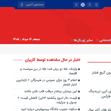
جمعه, ۱۶ مرداد , ۱۴۰۵
جتماعی
سایر ژورنال‌ها
اخبار در حال مشاهده توسط کاربران
واردات طلا دو برابر شد؛ طلا در مرز سیاست و
ون گیج فشار
اقتصاد
اعلام ۳ روز عزای عمومی در هرمزگان + تازه‌ترین
اخبار انفجار
ی کپی‌ تریدینگ
این بیماران بیشتر مراقب قلب شان باشند
 فارکس
قیمت دلار امروز یکشنبه ۱۴تیر/ کاهش قیمت +
جدول و جزئیات
سکوت عجیب باشگاه پرسپولیس درباره امید
اه های آخر سال