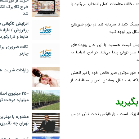
خرید از فروشگاه‌
ت مخالف معاملات اصلی انتخاب می‌کنید یا
طرح کالابرگ الک
شد
افزایش ناگهانی
هجینگ کنید تا سرمایه شما در برابر ضررهای
پرفروش / افزایش
ثال زیر توجه کنید:
هایما و تارا رکورد
افزایش قیمت هستید. با این حال رویدادهای
نکات ضروری برا
سیر نزولی پیدا می‌کند. در این شرایط به
چارتر
.
وارادات شربت 
اهش قیمت سود می‌کند و به طور موثری ضرر خالص خود را نیز کاهش
که به حداقل رساندن ضرر و محافظت از
۲۵۰ میلیون اص
گیرید
میلیارد درخت تو
یک است. بازار فارکس تحت تاثیر عوامل
مشاوره با بهتری
تهران چه تاثیری 