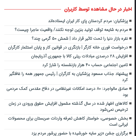
اخبار در حال مشاهده توسط کاربران
پزشکیان: مردم کردستان پای کار ایران ایستاده‌اند
مردم به شایعه توقف تولید بنزین توجه نکنند/ واقعیت ماجرا چیست؟
نقره بازار دنیا را تحت تاثیر قرار داد | شمش ۵۰ گرمی چند؟
درخواست فوری خانه کارگر | بازنگری در قوانین کار و پایان استثمار کارگران
افزایش ۲۸ درصدی مبادلات ریلی کالا با جمهوری آذربایجان
تامین اجتماعی حساب ۴۰ هزار بازنشسته را شارژ کرد
پیشنهاد جذاب مسعود پزشکیان به کارگران | رئیس جمهور همه را غافلگیر
کرد
صادق مالواجرد: ۸۰ درصد امکانات غیرنظامی در دفاع مقدس کمک مردمی
بود
کالاهای اظهار شده در سال گذشته مشمول افزایش حقوق ورودی در زمان
ترخیص نمی‌شود
بخش خصوصی، خواستار کاهش تعرفه‌ واردات صربستان برای محصولات
ایرانی است
برگزاری جشن «زیر سایه خورشید» با حضور پرشور مردم یزد