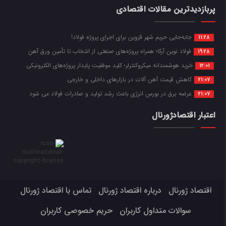
پربازدیدترین مقالات اقتصادی
جابه‌جایی حریم شهر قزوین برای اجرای پروژه فولاد!
11:28
فولاد نوین آرکا؛ همراه پروژه‌های صنعتی از انتخاب تا تأمین ورق آهن
19:28
خرید هوشمندانه میکروکنترلر؛ کلید موفقیت پایدار پروژه‌های الکترونیکی
12:01
کاهش قیمت آهن آلات در بازارهای داخلی و خارجی
21:07
عرضه برق در بورس انرژی باعث رشد تولید و صادرات فولاد می شود
21:07
اعتبار اقتصادژورنال
اقتصاد ژورنال
درباره اقتصاد ژورنال
تماس با اقتصاد ژورنال
سوالات متداول کاربران
حریم خصوصی کاربران