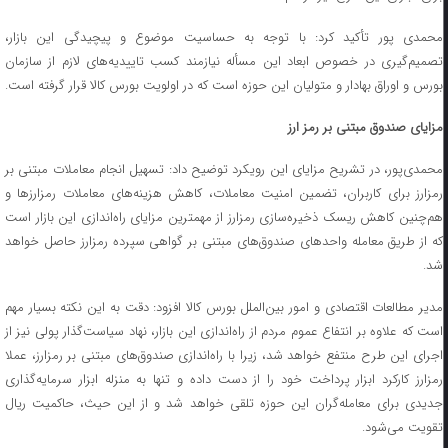
محمدی پور تأکید کرد: با توجه به حساسیت موضوع و پیچیدگی این بازار،
تصمیم‌گیری در خصوص ابعاد این مسأله نیازمند کسب تاییدیه‌های لازم از سازمان
بورس و اوراق بهادار و متولیان این حوزه است که در اولویت بورس کالا قرار گرفته است.
مزایای صندوق مبتنی بر رمز ارز
محمدی‌پور، در تشریح مزایای این رویکرد توضیح داد: تسهیل انجام معاملات مبتنی بر
رمزارز برای کاربران، تضمین امنیت معاملات، کاهش هزینه‌های معاملات رمزارز‌ها و
هم‌چنین کاهش ریسک ذخیره‌سازی رمزارز از مهمترین مزایای راه‌اندازی این بازار است
که از طریق معامله واحد‌های صندوق‌های مبتنی بر گواهی سپرده رمزارز حاصل خواهد
شد.
مدیر مطالعات اقتصادی و امور بین‌الملل بورس کالا افزود: دقت به این نکته بسیار مهم
است که علاوه بر انتفاع عموم مردم از راه‌اندازی این بازار، نهاد سیاست‌گذار پولی نیز از
اجرای این طرح منتفع خواهد شد، زیرا با راه‌اندازی صندوق‌های مبتنی بر رمزارز، عملا
رمزارز کارکرد ابزار پرداخت خود را از دست داده و تنها به منزله ابزار سرمایه‌گذاری
جدیدی برای معامله‌گران این حوزه تلقی خواهد شد و از این حیث، حاکمیت ریال
تقویت می‌شود.