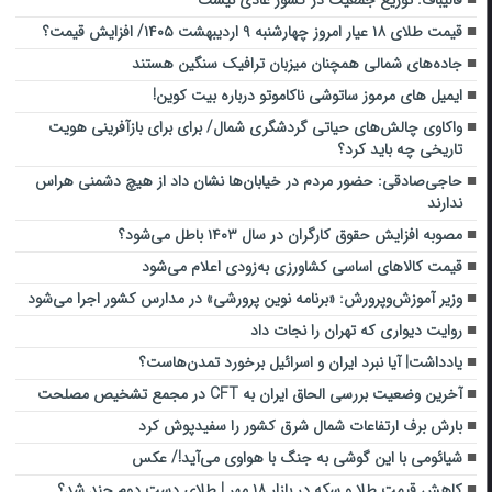
قالیباف: توزیع جمعیت در کشور عادی نیست
قیمت طلای ۱۸ عیار امروز چهارشنبه ۹ اردیبهشت ۱۴۰۵/ افزایش قیمت؟
جاده‌های شمالی همچنان میزبان ترافیک سنگین هستند
ایمیل های مرموز ساتوشی ناکاموتو درباره بیت کوین!
واکاوی چالش‌های حیاتی گردشگری شمال/ برای برای بازآفرینی هویت
تاریخی چه باید کرد؟
حاجی‌صادقی: ‌حضور مردم در خیابان‌ها نشان داد از هیچ دشمنی ‌هراس
ندارند
مصوبه افزایش حقوق کارگران در سال ۱۴۰۳ باطل می‌شود؟
قیمت‌ کالاهای اساسی کشاورزی به‌زودی اعلام می‌شود
وزیر آموزش‌وپرورش: «برنامه نوین پرورشی» در مدارس کشور اجرا می‌شود
روایت دیواری که تهران را نجات داد
یادداشت| آیا نبرد ایران و اسرائیل برخورد تمدن‌هاست؟
آخرین وضعیت بررسی الحاق ایران به CFT در مجمع تشخیص مصلحت
بارش‌ برف ارتفاعات شمال شرق کشور را سفیدپوش کرد
شیائومی با این گوشی به جنگ با هواوی می‌آید!/ عکس
کاهش قیمت طلا و سکه در بازار ۱۸ مهر | طلای دست دوم چند شد؟