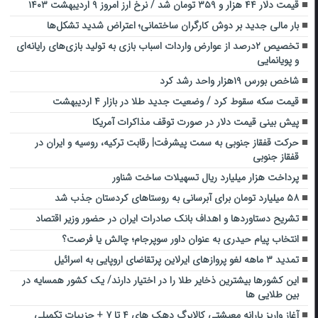
قیمت دلار ۴۴ هزار و ۳۵۹ تومان شد / نرخ ارز امروز ۹ اردیبهشت ۱۴۰۳
بار مالی جدید بر دوش کارگران ساختمانی؛ اعتراض شدید تشکل‌ها
تخصیص ۲درصد از عوارض واردات اسباب بازی به تولید بازی‌های رایانه‌ای
و پویانمایی
شاخص بورس ۱۹هزار واحد رشد کرد
قیمت سکه سقوط کرد / وضعیت جدید طلا در بازار ۴ اردیبهشت
پیش بینی قیمت دلار در صورت توقف مذاکرات آمریکا
حرکت قفقاز جنوبی به سمت پیشرفت| رقابت ترکیه، روسیه و ایران در
قفقاز جنوبی
پرداخت هزار میلیارد ریال تسهیلات ساخت شناور
۵۸ میلیارد تومان برای آبرسانی به روستاهای کردستان جذب شد
تشریح دستاوردها و اهداف بانک صادرات ایران در حضور وزیر اقتصاد
انتخاب پیام حیدری به عنوان داور سوپرجام؛ چالش یا فرصت؟
تمدید ۳ ماهه لغو پروازهای ایرلاین پرتقاضای اروپایی به اسرائیل
این کشورها بیشترین ذخایر طلا را در اختیار دارند/ یک کشور همسایه در
بین طلایی ها
آغاز واریز یارانه معیشتی کالابرگ دهک های ۴ تا ۷ + جزییات تکمیلی