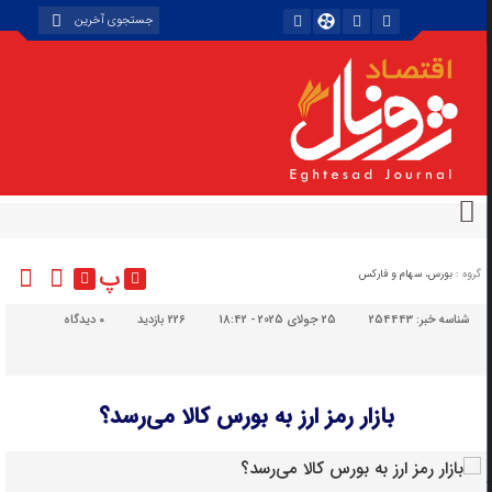
پ
گروه :
بورس، سهام و فارکس
شناسه خبر:
254443
25 جولای 2025 - 18:42
226 بازدید
۰
دیدگاه
بازار رمز ارز به بورس کالا می‌رسد؟