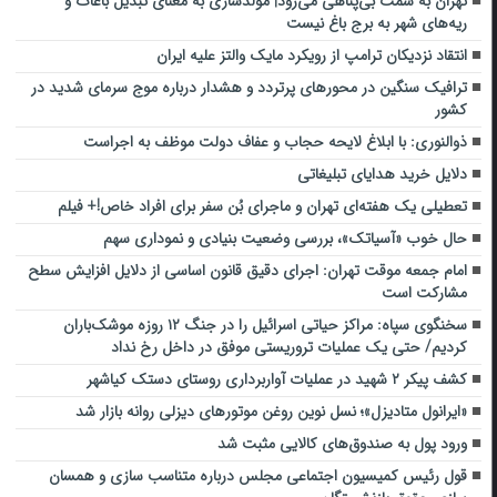
تهران به سمت بی‌پناهی می‌رود| مولدسازی به معنای تبدیل باغات و
ریه‌های شهر به برج باغ نیست
انتقاد نزدیکان ترامپ از رویکرد مایک والتز علیه ایران
ترافیک سنگین در محورهای پرتردد و هشدار درباره موج سرمای شدید در
کشور
ذوالنوری: با ‌ابلاغ ‌لایحه حجاب و عفاف دولت موظف به اجراست
دلایل خرید هدایای تبلیغاتی
تعطیلی یک هفته‌ای تهران و ماجرای بُن سفر برای افراد خاص!+ فیلم
حال خوب «آسیاتک»، بررسی وضعیت بنیادی و نموداری سهم
امام جمعه موقت تهران: اجرای دقیق‌ قانون اساسی از دلایل افزایش سطح
مشارکت است
سخنگوی سپاه: مراکز حیاتی اسرائیل را در جنگ ۱۲ روزه موشک‌باران
کردیم/ حتی یک عملیات تروریستی موفق در داخل رخ نداد
کشف پیکر ۲ شهید در عملیات آواربرداری روستای دستک کیاشهر
«ایرانول متادیزل»؛ نسل نوین روغن موتورهای دیزلی روانه بازار شد
ورود پول به صندوق‌های کالایی مثبت شد
قول رئیس کمیسیون اجتماعی مجلس درباره متناسب سازی و همسان