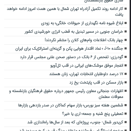
سازی حقوق بازنشستگان
کار ادامه روند تکمیل آزادراه تهران شمال با همین همت امروز ادامه خواهد
یافت
ابلاغ شیوه نامه نگهداری از حیوانات خانگی؛ به زودی
خراسان جنوبی در مسیر تبدیل به قطب انرژی خورشیدی کشور
چهار بانک اطلاعات وام‌های کلان را منتشر نکردند!
جنگنده J-۱۰ ؛ نماد اقتدار هوایی پکن و گزینه‌ای استراتژیک برای ایران
گودرزی: تفحص از ۶ بانک در دستور صحن علنی مجلس قرار دارد
انفجار موفق موشک‌های ایرانی در قلب تل‌آویو
۱۷ درصد داوطلبان انتخابات تهران، زنان هستند
بازار مسکن در قلب پایتخت یخ زد
اظهارات جنجالی معاون رئیس جمهور درباره حقوق فرهنگیان بازنشسته و
معوقات معلمان
ششمین هفته سبز بورس؛ بازار سهام کماکان در صدر بازدهی بازارها
تعطیلی پنج شنبه و جمعه؛ اری یا خیر؟
کریدور شمال- جنوب، پروژه‌ای که بعد از سال‌ها راه‌اندازی شد
صفحه اینستاگرامی فروشنده متخلف سنگ قبر در کرج مسدود شد