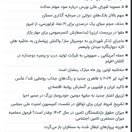
۵ مصوبه شورای عالی بورس درباره سود سهام عدالت
سهم بالاتر بانک‌های دولتی در سرمایه گذاری مسکن
حذف حجم مبنای یک درصدی برای ۱۹ نماد فرابورسی، از امروز
مقوا در بن‌بست ارزی| ثبت‌سفارش کنسرسیومی برای مهار بازار
ماجرای تذکر شهرداری به دوسریال ساز/ واکنش زیباسازی به حاشیه های
تازه دیوارنگاره میدان ولیعصر
حمله آمریکایی ـ صهیونی به شرکت تولید درب و پنجره دوجداره در
کاشان+فیلم
سه‌شنبه اولین روز ماه مبارک رمضان است
آیپد ایر ۲۰۲۴ با ظاهری جدید و رنگ‌های جذاب رونمایی شد/ عکس
تاکید ایران و فیلیپین بر گسترش روابط اقتصادی
تزریق اعتبار جدید به سایپا؛ دومین خودروساز بزرگ در مسیر احیا
تشریح شروط ایران برای توافق در نشست کمیسیون امنیت ملی مجلس
میزان حقوق بازنشستگان تامین در سال ۱۴۰۳ چقدر است؟ فرمول محاسبه
میزان مستمری تامین اجتماعی
هزینه پروازهای ابطال شده به مسافران باز می‌گردد