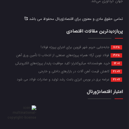
جهان گردآوری می‌کند.
تمامی حقوق مادی و معنوی برای اقتصادژورنال محفوظ می باشد 🥰
پربازدیدترین مقالات اقتصادی
جابه‌جایی حریم شهر قزوین برای اجرای پروژه فولاد!
11:28
فولاد نوین آرکا؛ همراه پروژه‌های صنعتی از انتخاب تا تأمین ورق آهن
19:28
خرید هوشمندانه میکروکنترلر؛ کلید موفقیت پایدار پروژه‌های الکترونیکی
12:01
کاهش قیمت آهن آلات در بازارهای داخلی و خارجی
21:07
عرضه برق در بورس انرژی باعث رشد تولید و صادرات فولاد می شود
21:07
اعتبار اقتصادژورنال