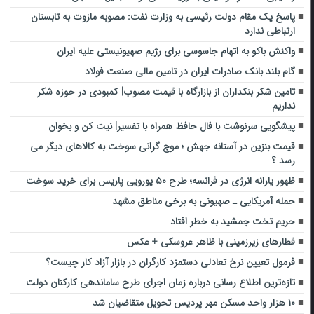
پاسخ یک مقام دولت رئیسی به وزارت نفت: مصوبه مازوت به تابستان
ارتباطی ندارد
واکنش باکو به اتهام جاسوسی برای رژیم صهیونیستی علیه ایران
گام بلند بانک‌ صادرات ایران در تامین مالی صنعت فولاد
تامین شکر بنکداران از بازارگاه با قیمت مصوب| کمبودی در حوزه شکر
نداریم
پیشگویی سرنوشت با فال حافظ همراه با تفسیر| نیت کن و بخوان
قیمت بنزین در آستانه جهش ؛ موج گرانی سوخت به کالاهای دیگر می
رسد ؟
ظهور یارانه انرژی در فرانسه؛ طرح ۵۰ یورویی پاریس برای خرید سوخت
حمله آمریکایی ـ صهیونی به برخی مناطق مشهد
حریم تخت جمشید به خطر افتاد
قطارهای زیرزمینی با ظاهر عروسکی + عکس
فرمول تعیین نرخ تعادلی دستمزد کارگران در بازار آزاد کار چیست؟
تازه‌ترین اطلاع رسانی درباره زمان اجرای طرح ساماندهی کارکنان دولت
۱۰ هزار واحد مسکن مهر پردیس تحویل متقاضیان شد