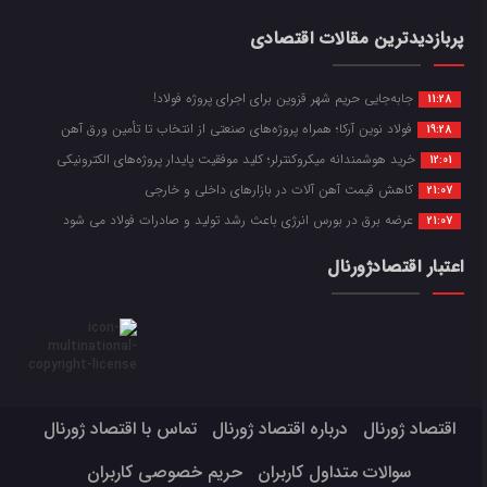
پربازدیدترین مقالات اقتصادی
جابه‌جایی حریم شهر قزوین برای اجرای پروژه فولاد!
11:28
فولاد نوین آرکا؛ همراه پروژه‌های صنعتی از انتخاب تا تأمین ورق آهن
19:28
خرید هوشمندانه میکروکنترلر؛ کلید موفقیت پایدار پروژه‌های الکترونیکی
12:01
کاهش قیمت آهن آلات در بازارهای داخلی و خارجی
21:07
عرضه برق در بورس انرژی باعث رشد تولید و صادرات فولاد می شود
21:07
اعتبار اقتصادژورنال
اقتصاد ژورنال
درباره اقتصاد ژورنال
تماس با اقتصاد ژورنال
سوالات متداول کاربران
حریم خصوصی کاربران