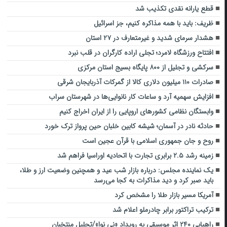
قطع یارانه نقدی تکذیب شد
ظریف: باید با همه مذاکره کنیم، جز اسرائیل
هشدار سرمای شدید و غیرمتعارف در ۲۷ استان
افتتاح ورزشگاه لامرد؛ تجلی اراده کارگران در قلب نبرد
سرکشی و تجلیل از ۸۰۰ پایگاه بسیج استان مرکزی
صادرات ۱۱۰ میلیون دلاری کالا از گمرکات آذربایجان شرقی
افزایش سهمیه آرد و ساعات کار نانوایی‌ها در شهرستان سراب
وابستگان نظامی کشورهای اروپایی را از ایران اخراج کنیم
حادثه نادر در آسمان؛ شیشه کابین خلبان حین پرواز ترک خورد
روح و جان جمهوری اسلامی با قرآن عجین است
زمینه رشد ۲.۵ برابری تجارت با اتحادیه اوراسیا فراهم شد
یک نماینده مجلس: درباره بازار شب عید و همچنین وضعیت ارز و طلا،
باید صبر کرد و دید مذاکرات به کجا می‌رسد
آمریکا مسیر بازار طلا را مشخص کرد
ترکیب تراکتور برابر چادرملو اعلام شد
راهیابی ۲۴۰ اثر موسیقی به رویداد «نی‌ نوا»/تجلیل منتخبان