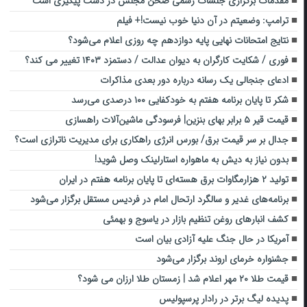
مقدمات برگزاری جلسات رسمی صحن مجلس در دست پیگیری است
ترامپ: وضعیتم در آن دنیا خوب نیست!+ فیلم
نتایج امتحانات نهایی پایه دوازدهم چه روزی اعلام می‌شود؟
فوری / شکایت کارگران به دیوان عدالت / دستمزد ۱۴۰۳ تغییر می کند؟
ادعای جنجالی یک رسانه درباره دور بعدی مذاکرات
شکر تا پایان برنامه هفتم به خودکفایی ۱۰۰ درصدی می‌رسد
قیمت قیر ۵ برابر بهای بنزین| فرسودگی ماشین‌آلات راهسازی
جدال بر سر قیمت برق/ بورس انرژی راهکاری برای مدیریت ناترازی است؟
بدون نیاز به دیش به ماهواره استارلینک وصل شوید!
تولید ۲ هزارمگاوات برق هسته‌ای تا پایان برنامه هفتم در ایران
برنامه‌های غدیر و سالگرد ارتحال امام در فردیس مستقل برگزار می‌شود
کشف انبارهای روغن تنظیم بازار در یاسوج و بهمئی
آمریکا در حال جنگ علیه آزادی‌ بیان است
جشنواره خرمای اروند برگزار می‌شود
قیمت طلا ۲۰ مهر اعلام شد | زمستان طلا ارزان می شود؟
پدیده لیگ برتر در رادار پرسپولیس