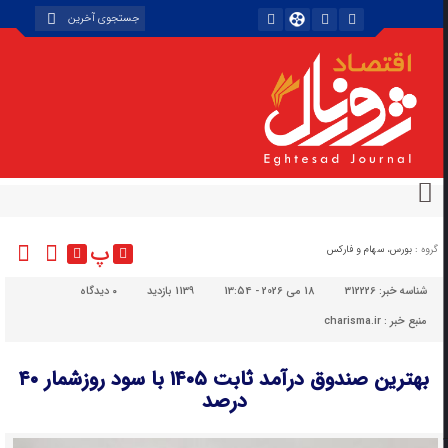
پ
گروه :
بورس، سهام و فارکس
شناسه خبر:
312226
18 می 2026 - 13:54
1139 بازدید
۰
دیدگاه
منبع خبر : charisma.ir
بهترین صندوق درآمد ثابت ۱۴۰۵ با سود روزشمار ۴۰
درصد