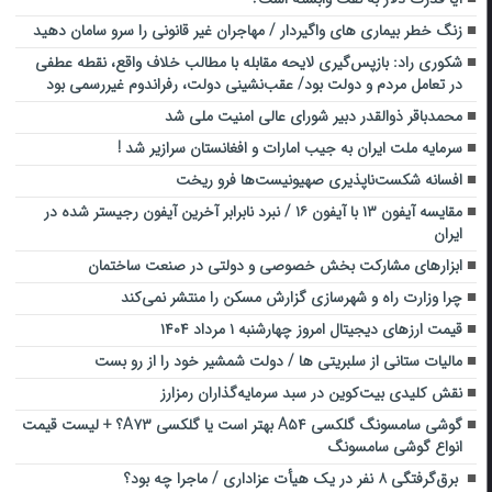
زنگ خطر بیماری های واگیردار / مهاجران غیر قانونی را سرو سامان دهید
شکوری راد: بازپس‌گیری لایحه مقابله با مطالب خلاف واقع، نقطه عطفی
در تعامل مردم و دولت بود/ عقب‌نشینی دولت، رفراندوم غیررسمی بود
محمدباقر ذوالقدر دبیر شورای عالی امنیت ملی شد
سرمایه ملت ایران به جیب امارات و افغانستان سرازیر شد !
افسانه شکست‌ناپذیری صهیونیست‌ها فرو ریخت
مقایسه آیفون ۱۳ با آیفون ۱۶ / نبرد نابرابر آخرین آیفون رجیستر شده در
ایران
ابزارهای مشارکت بخش خصوصی و دولتی در صنعت ساختمان
چرا وزارت راه و شهرسازی گزارش مسکن را منتشر نمی‌کند
قیمت ارز‌های دیجیتال امروز چهارشنبه ۱ مرداد ۱۴۰۴
مالیات ستانی از سلبریتی ها / دولت شمشیر خود را از رو بست
نقش کلیدی بیت‌کوین در سبد سرمایه‌گذاران رمزارز
گوشی سامسونگ گلکسی A۵۴ بهتر است یا گلکسی A۷۳؟ + لیست قیمت
انواع گوشی سامسونگ
برق‌گرفتگی ۸ نفر در یک هیأت عزاداری / ماجرا چه بود؟