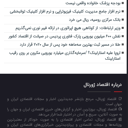
بودجه پزشک خانواده واقعی نیست
نرم افزار جامع مدیریت کلینیک فیزیوتراپی و نرم افزار کلینیک توانبخشی
بانک مرکزی روسیه، ریال می خرد
وزیر ارتباطات: از کوتاهی هیچ‌ اپراتوری در ارائه فیبر نوری نمی‌گذریم
نقش ۶۰۰ میلیون یورویی پارک فناوری پردیس در صیانت از اقتصاد کشور
طلا در مسیر ثبت بهترین سه‌ماهه خود پس از سال ۲۰۲۰ قرار دارد
اروپا علیه استارلینک؟ /سرمایه‌گذاری میلیارد یورویی مکرون بر روی رقیب
استارلینک
درباره اقتصاد ژورنال
📑 اقتصاد ژورنال، مرجع بازنشر جدیدترین اخبار و مجلات اقتصادی ایران و
جهان است.
📺 اقتصاد ژورنال، بروزترین اخبار و گزارش‌های خبری اقتصادی ایران و جهان را
به صورت آنلاین، سریع و آسان در اختیار شما قرار می‌‌دهد.
📰 اقتصاد ژورنال، تمامی اخبار اقتصادی را به صورت خودکار از معتبرترین
روزنامه‌ها و مجلات اقتصادی و پربازدیدترین خبرگزاری‌های اقتصادی ایران و