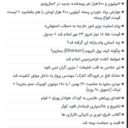
۲میلیون و ۷۰۰هزار نفر بیمه‌شده جدید در ۲سال‌ونیم
عوارض زیاد خوردن پسته کیلویی ۶۰۰ هزار تومان را هم بشناسید + لیست
قیمت انواع پسته
پیام تسلیت وزیر امور خارجه به «سقاب اصفهانی»
قیمت طلا ۱۸ عیار امروز ۲۳ مهر اعلام شد + جدول
چه کسانی وام یارانه ای گرفته اند؟
چگونه کیف پول اتریوم (Ethereum) بسازیم؟
ضوابط کشت فراسرزمینی اعلام شد
تیر خلاص به قلب شایعات / بنزین گران نمی شود
حادثه تلخ در فرودگاه کنارک/ مهندس پرواز به داخل موتور کشیده شد
عیدی سایپا به مناسبت ۲۲ بهمن / با ۱۸۰ میلیون کوییک صفر بخرید! +
لینک (تحویل ۹۰ روزه)
اهدای پیراهن طارمی به کودک هوادار پورتو + فیلم
تشییع و خاکسپاری فرماندار فقید کوثر
آفتاب شرق؛ نوری بر تاریکی ناترازی ها
قصد و حجامت بیمه شد