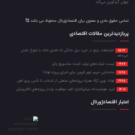
جهان گردآوری می‌کند.
تمامی حقوق مادی و معنوی برای اقتصادژورنال محفوظ می باشد 🥰
پربازدیدترین مقالات اقتصادی
اشتباهات رایج در خرید مبل خانگی که فضای خانه را شلوغ نشان
15:22
می‌دهد
لیست شرکت‌های تولید کننده ساندویچ پانل
19:27
جابه‌جایی حریم شهر قزوین برای اجرای پروژه فولاد!
11:28
فولاد نوین آرکا؛ همراه پروژه‌های صنعتی از انتخاب تا تأمین ورق آهن
19:28
خرید هوشمندانه میکروکنترلر؛ کلید موفقیت پایدار پروژه‌های الکترونیکی
12:01
اعتبار اقتصادژورنال