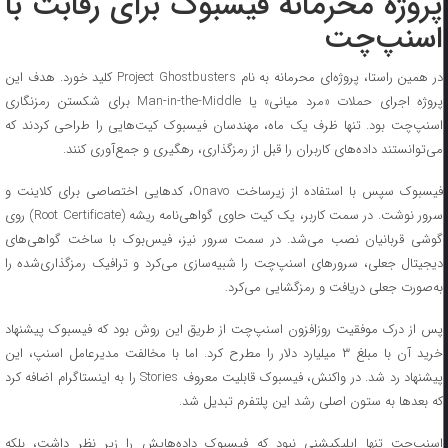
پروژه محرمانه فیسبوک برای رقابت با
اسنپ‌چت
در همین راستا، پروژه‌ای محرمانه به نام Project Ghostbusters کلید خورد. هدف این
پروژه اجرای حملات «مرد میانی» یا Man-in-the-Middle برای شکستن رمزنگاری
اسنپ‌چت بود. تنها ظرف یک ماه، مهندسان فیسبوک کیت‌هایی را طراحی کردند که
می‌توانستند داده‌های کاربران را قبل از رمزگذاری، رهگیری و جمع‌آوری کنند.
فیسبوک سپس با استفاده از زیرساخت Onavo، کدهایی اختصاصی برای کلاینت و
سرور نوشت. در سمت کاربر، یک کیت حاوی گواهی‌نامه ریشه (Root Certificate) روی
گوشی قربانیان نصب می‌شد. در سمت سرور نیز، فیس‌بوک با ساخت گواهی‌های
دیجیتال جعلی، سرورهای اسنپ‌چت را شبیه‌سازی می‌کرد و ترافیک رمزگذاری‌شده را
به‌صورت جعلی دریافت و رمزگشایی می‌کرد.
پس از درک موفقیت روزافزون اسنپ‌چت از طریق این روش بود که فیسبوک پیشنهاد
خرید آن با مبلغ ۳ میلیارد دلار را مطرح کرد. اما با مخالفت مدیرعامل اسنپ، این
پیشنهاد رد شد. در واکنش، فیسبوک قابلیت معروف Stories را به اینستاگرام اضافه کرد
که بعدها به ستون اصلی رشد این پلتفرم تبدیل شد.
اسنپ‌چت تنها اپلیکیشنی نبود که فیسبوک داده‌هایش را زیر نظر داشت، بلکه