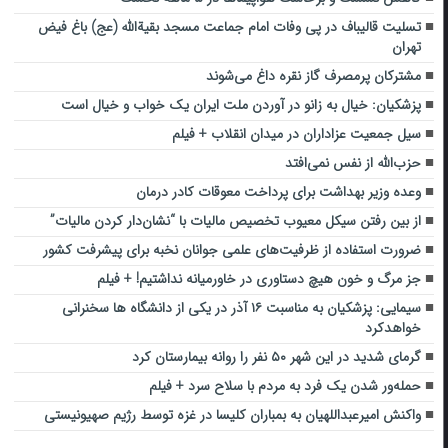
تسلیت قالیباف در پی وفات امام جماعت مسجد بقیةالله (عج) باغ فیض
تهران
مشترکان پرمصرف گاز نقره داغ می‌شوند
پزشکیان: خیال به زانو در آوردن ملت ایران یک خواب و خیال است
سیل جمعیت عزاداران در میدان انقلاب + فیلم
حزب‌الله از نفس نمی‌افتد
وعده وزیر بهداشت برای پرداخت معوقات کادر درمان
از بین رفتن سیکل معیوب تخصیص مالیات با “نشان‌دار کردن مالیات”
ضرورت استفاده از ظرفیت‌های علمی جوانان نخبه برای پیشرفت کشور
جز مرگ و خون هیچ دستاوری در خاورمیانه نداشتیم! + فیلم
سیمایی: پزشکیان به مناسبت ۱۶ آذر در یکی از دانشگاه ها سخنرانی
خواهدکرد
گرمای شدید در این شهر ۵۰ نفر را روانه بیمارستان کرد
حمله‌ور شدن یک فرد به مردم با سلاح سرد + فیلم
واکنش امیرعبداللهیان به بمباران کلیسا در غزه توسط رژیم صهیونیستی