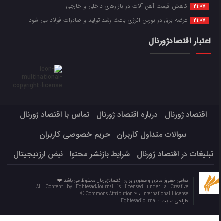
کاهش قیمت آهن آلات در بازارهای داخلی و خارجی
21:07
عرضه برق در بورس انرژی باعث رشد تولید و صادرات فولاد می شود
21:07
اعتبار اقتصادژورنال
اقتصاد ژورنال
درباره اقتصاد ژورنال
تماس با اقتصاد ژورنال
سوالات متداول کاربران
حریم خصوصی کاربران
تبلیغات در اقتصاد ژورنال
شرایط بازنشر محتوا
نبض ارزدیجیتال
تمامی حقوق مادی و معنوی برای اقتصادژورنال محفوظ می باشد ❤️
All Content by EghtesadJournal is licensed under a Creative
Commons Attribution 4.0 International License ©️
طراحی سایت :
Eghtesadjournal