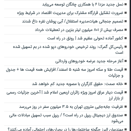
نسل جدید مزدا ۶ با همکاری چانگان توسعه می‌یابد
ضرورت تشکیل قرارگاه مشترک برای مدیریت اقتصاد در شرایط ویژه
تصمیم جنجالی هیات‌مدیره استقلال/ آبی پوشان نقره داغ شدند
مصرف بیش از ۸۰۱ میلیون لیتر بنزین در تعطیلات خرداد
کشور آماده تحولی عظیم شد | رونق در راه است
رئیس‌کل گمرک: روند ترخیص خودروهای دپو شده در بم تسهیل شده
است
آغاز مرحله جدید عرضه خودروهای وارداتی
قیمت طلا و سکه امروز سه شنبه ۵ اسفند/ افزایش همه قیمت ها + جدول
و جزئیات
خانه صمت: حقوق کارگران با مصوبه جدید کم خواهد شد
قیمت دینار عراق امروز ویژه زائران اربعین اعلام شد | آخرین جزئیات رسمی
از بازار ارز
ظرفیت جابه‌جایی متروی تهران به ۳.۵ میلیون سفر در روز می‌رسد
صندوق ارز دیجیتال ریپل در راه است؟ / ریپل سبب تسهیل مبادلات مالی
می‌شود
مهندسان البرز چگونه ساختمان‌ها را در بحران‌های احتمالی آماده می‌کنند؟