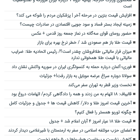
سخنگوی وزارت خارجه: بیانیه گروه ۷ درباره ایران مزورانه و ضدواقعیت
است
افزایش قیمت بنزین در مرحله آخر | پزشکیان مردم را شوکه می کند؟
زمینه ایجاد بستر فساد و سود جویی اقتصادی در صادرات چیست؟
حضور روسای قوای سه‌گانه در نماز جمعه روز قدس + عکس
قیمت طلا باز هم صعودی شد / خطر نرخ بهره برای بازار
میزان فرار مالیاتی طلافروشان چقدر است؟/ رئیس اتحادیه طلا: ضرایب
مالیاتی با قیمت طلا همخوانی ندارد
فوری؛ آلمان درباره حمله به کنسولگری ایران در سوریه واکنش نشان داد
سولانا دوباره سراغ عرضه موبایل به بازار رفت!+ جزئیات
نخست وزیر قطر به تهران سفر می‌کند
قالیباف: ۱۸ اتهام به من زدند و همه را دادگاهی کردم/ اتهامات دروغ بود
آخرین قیمت امروز طلا و دلار/ کاهش قیمت ها + جدول و جزئیات کامل
چگونه توربو همستر را فعال کنیم؟
قیمت طلا ۱۸ عیار امروز ۴ آبان اعلام شد + جدول
اعضای حزب موتلفه اسلامی در سفر به ارمنستان با شیرغلامی دیدار کردند
کاهش نشست و برخاست هواپیماها در ۵ ماهه نخست