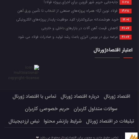
جابه‌جایی حریم شهر قزوین برای اجرای پروژه فولاد!
11:28
فولاد نوین آرکا؛ همراه پروژه‌های صنعتی از انتخاب تا تأمین ورق آهن
19:28
خرید هوشمندانه میکروکنترلر؛ کلید موفقیت پایدار پروژه‌های الکترونیکی
12:01
کاهش قیمت آهن آلات در بازارهای داخلی و خارجی
21:07
عرضه برق در بورس انرژی باعث رشد تولید و صادرات فولاد می شود
21:07
اعتبار اقتصادژورنال
اقتصاد ژورنال
درباره اقتصاد ژورنال
تماس با اقتصاد ژورنال
سوالات متداول کاربران
حریم خصوصی کاربران
تبلیغات در اقتصاد ژورنال
شرایط بازنشر محتوا
نبض ارزدیجیتال
تمامی حقوق مادی و معنوی برای اقتصادژورنال محفوظ می باشد ❤️