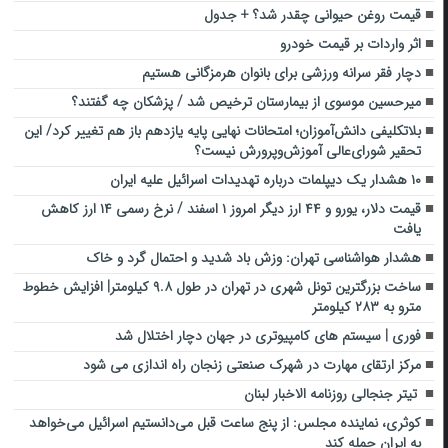
قیمت روغن حیوانی چقدر شد؟ + جدول
اثر واردات بر قیمت خودرو
دچار فقر ‌سرانه ورزشی برای بانوان هرمزگانی هستیم
میرحسین موسوی از بیمارستان ترخیص شد / پزشکان چه گفتند؟
بلاتکلیفی دانش‌آموزان؛ امتحانات نهایی پایه یازدهم باز هم تغییر کرد/ این
تحقیر شورای‌عالی آموزش‌وپرورش نیست؟
۱۰ هشدار یک دیپلمات درباره تهدیدات اسرائیل علیه ایران
قیمت دلار، یورو و ۴۴ ارز دیگر امروز ۱ اسفند / نرخ رسمی ۱۴ ارز کاهش
یافت
هشدار هواشناسی تهران: وزش باد شدید و احتمال گرد و خاک
ساخت بزرگترین تونل شهری در تهران در طول ۹.۸ کیلومتر| افزایش خطوط
مترو به ۲۸۳ کیلومتر
فوری | سیستم‌ های کامپیوتری در جهان دچار اختلال شد
مرکز ارتقای مهارت در شهرک صنعتی زنجان راه اندازی می شود
تیتر جنجالی روزنامه الاخبار لبنان
کوثری، نماینده مجلس: از پنج ساعت قبل می‌دانستیم اسرائیل می‌خواهد
به ایران حمله کند