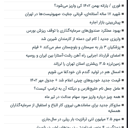
فوری / یارانه بهمن ۱۴۰۲ کی واریز می‌شود؟
شهید ۱۷ ساله آستانه‌ای، قربانی جنایت صهیونیست‌ها در تهران
پیش‌بینی بازار اجاره
بهبود عملکرد صندوق‌های سرمایه‌گذاری با توقف ریزش بورس
واریزی جدید | کام این دسته از کارمندان شیربن شد
پزشکیان ۳ بار به سیستان و‌ بلوچستان سفر می‌کند + فیلم
امضای قرارداد اجرایی راه آهن رشت-آستارا بین ایران و روسیه
زمین‌لرزه ۳.۵ ریشتری استان تهران را لرزاند
امسال هم در تولید گندم نان خودکفا می شویم
قیمت جدید خودروهای چینی اعلام شد + جدول مهر ۱۴۰۲
عامل جعل نام خلیج‌فارس و دیکته آن به ترامپ کیست؟
همه چیز درباره واریز سود سهام عدالت در تیر ماه
سازوکار جدید برای ساماندهی نیروی کار اتباع و استقبال از سرمایه‌گذاران
همسایه
سهم ۲.۵ میلیون تنی ترانزیت بار ریلی در سال‌جاری
دستگیری ۴ عنصر ضدامنیتی در روزهای اخیر در شهریار