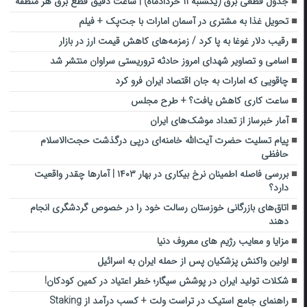
جدول قطعی برق (یکشنبه ۱۱ خردادماه) | ساعت دقیق قطع برق هر منطقه
تحویل غذا به مشتری در آسمان امارات با جت‌پک + فیلم
رقیب دلار غوغا به پا کرد / زمزمه‌های کاهش قیمت ارز در بازار
اسامی و تصاویر شهدای امروز حادثه تروریستی سراوان منتشر شد
چاقویی که امارات به جان اقتصاد ایران فرو کرد
ساعت کاری کاهش یافت؟ + طرح مجلس
آمار خبرساز از تعداد موشک‌های ایران
پیام تسلیت حضرت آیت‌الله خامنه‌ای درپی درگذشت حجت‌الاسلام
حافظی
بررسی فاصله اطمینان نرخ بیکاری در بهار ۱۴۰۳ | آمارها چقدر واقعیت
دارد؟
اتاق‌های بازرگانی خوزستان رسالت خود را در خصوص گردشگری انجام
دهند
مزایا و معایب رژیم‌ های معروف دنیا
اولین واکنش پزشکیان پس از حمله ایران به اسرائیل
شکلات‌ تولید ایران در پوشش سیگار؛ خطر اعتیاد در کمین کودکان!
راهنمای جامع استیک در تراست ولت + کسب درآمد از Staking