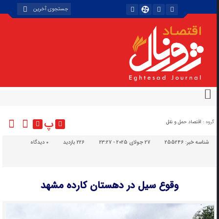
پ
گروه :
اقتصاد حمل و نقل
شناسه خبر:
255246
27 جولای 2025 - 23:27
226 بازدید
۰
دیدگاه
وقوع سیل در دهستان کارده مشهد