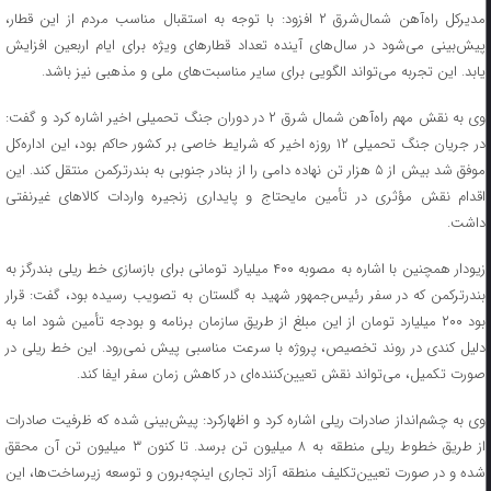
مدیرکل راه‌آهن‌ شمال‌شرق ۲ افزود: با توجه به استقبال مناسب مردم از این قطار،
پیش‌بینی می‌شود در سال‌های آینده تعداد قطارهای ویژه برای ایام اربعین افزایش
یابد. این تجربه می‌تواند الگویی برای سایر مناسبت‌های ملی و مذهبی نیز باشد.
وی به نقش مهم راه‌آهن شمال شرق ۲ در دوران جنگ تحمیلی اخیر اشاره کرد و گفت:
در جریان جنگ تحمیلی ۱۲ روزه اخیر که شرایط خاصی بر کشور حاکم بود، این اداره‌کل
موفق شد بیش از ۵ هزار تن نهاده دامی را از بنادر جنوبی به بندرترکمن منتقل کند. این
اقدام نقش مؤثری در تأمین مایحتاج و پایداری زنجیره واردات کالاهای غیرنفتی
داشت.
زیودار همچنین با اشاره به مصوبه ۴۰۰ میلیارد تومانی برای بازسازی خط ریلی بندرگز به
بندرترکمن که در سفر رئیس‌جمهور شهید به گلستان به تصویب رسیده بود، گفت: قرار
بود ۲۰۰ میلیارد تومان از این مبلغ از طریق سازمان برنامه و بودجه تأمین شود اما به
دلیل کندی در روند تخصیص، پروژه با سرعت مناسبی پیش نمی‌رود. این خط ریلی در
صورت تکمیل، می‌تواند نقش تعیین‌کننده‌ای در کاهش زمان سفر ایفا کند.
وی به چشم‌انداز صادرات ریلی اشاره کرد و اظهارکرد: پیش‌بینی شده که ظرفیت صادرات
از طریق خطوط ریلی منطقه به ۸ میلیون تن برسد. تا کنون ۳ میلیون تن آن محقق
شده و در صورت تعیین‌تکلیف منطقه آزاد تجاری اینچه‌برون و توسعه زیرساخت‌ها، این