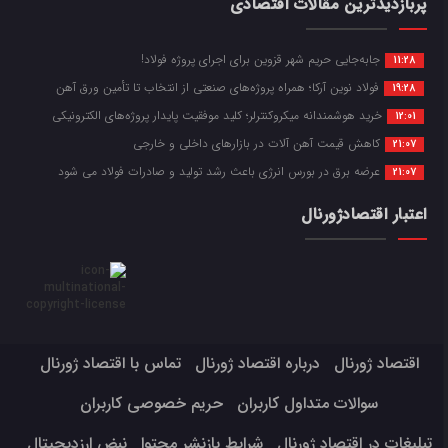
پربازدیدترین مقالات اقتصادی
جابه‌جایی حریم شهر قزوین برای اجرای پروژه فولاد!
11:28
فولاد نوین آرکا؛ همراه پروژه‌های صنعتی از انتخاب تا تأمین ورق آهن
19:28
خرید هوشمندانه میکروکنترلر؛ کلید موفقیت پایدار پروژه‌های الکترونیکی
12:01
کاهش قیمت آهن آلات در بازارهای داخلی و خارجی
21:07
عرضه برق در بورس انرژی باعث رشد تولید و صادرات فولاد می شود
21:07
اعتبار اقتصادژورنال
اقتصاد ژورنال
درباره اقتصاد ژورنال
تماس با اقتصاد ژورنال
سوالات متداول کاربران
حریم خصوصی کاربران
تبلیغات در اقتصاد ژورنال
شرایط بازنشر محتوا
نبض ارزدیجیتال