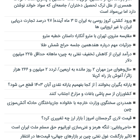
همسری از علل ترک تحصیل دختران/ جامعه‌ای که سواد خواند نوشتن
دارد اما بی‌سواد است
ورود کشتی کروز روسی به ایران تا ۳ ماه آینده| ۹۷ درصد تجارت دریایی
ایران با غیر اروپایی ها
مقایسه متروی تهران با مترو آنکارا؛ داستان خطبه مترو
جزئیات مهم درباره هفدهمین جلسه حراج شمش طلا
درآمد ایران از کاهش تخفیف نفتی به چین؛ ماهانه حداقل ۲۲۵ میلیون
دلار
حال‌و‌هوای مرز مهران ۲ روز مانده به اربعین/ تردد ۲ میلیون و ۲۶۶ هزار
زائر/ آغوش باز راه کربلا
یارانه بگیران بخوانند | از کجا بفهمیم یارانه نقدی آبان ۱۴۰۳ قطع می شود؟
کشاورزان از سم پاشی باغات و مزارع اجتناب کنند
همدردی سخنگوی وزارت خارجه با خانواده جان‌باختگان حادثه آتش‌سوزی
چین
قیمت لاری گرجستان امروز | بازار ارز چه تغییری کرد؟
حاجی‌بابایی: تنگه هرمز و غنی‌سازی اورانیوم حق مسلم ملت ایران است
تاثیر بازگشت غول نفتی چین بر بازار‌های جهانی؛ قیمت‌ها در انتظار