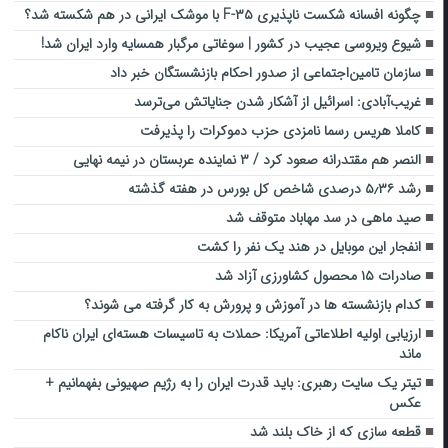
چگونه افسانه شکست ناپذیری F-۳۵ با موشک ایرانی در هم شکسته شد؟
شیوع ویروسی عجیب در کشور | سوغاتی مرگبار همسایه وارد ایران شد!
سازمان تامین‌اجتماعی از صدور احکام بازنشستگان خبر داد
غریب‌آبادی: اسرائیل از آشکار شدن جنایاتش می‌ترسد
کاملا هریس رسما نامزدی حزب دموکرات را پذیرفت
النصر هم مقتدرانه صعود کرد / ۳ نماینده عربستان در نیمه نهایی
رشد ۵٫۳۶ درصدی شاخص کل بورس در هفته گذشته
صید ماهی در سد مهاباد متوقف شد
انفجار این موبایل در هند یک نفر را کشت
صادرات ۱۵ محصول کشاورزی آزاد شد
کدام بازنشسته ها در آموزش و پرورش به کار گرفته می شوند؟
ارزیابی اولیه اطلاعاتی آمریکا: حملات به تاسیسات هسته‌ای ایران ناکام
ماند
تیتر یک سایت رهبری: باید قدرت ایران را به رژیم صهیونی بفهمانیم +
عکس
قطعه سازی که از خاک بلند شد