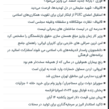
فوری / یارانه جدید اسفند کی واریز می‌شود؟
قالیباف: شهید سلیمانی در دل تهدیدها، فرصت می‌دید
استقبال اعضای PUIC از ابتکار ایران برای تقویت همکاری‌های اسلامی
قالیباف: نظارت موشکافانه و مشفقانه وظیفه مجلس است
مدرسه ای در لیست ساختمان های بحرانی نیست
وزیر کار زمان واریز مبلغ همسان سازی حقوق بازنشستگان را مشخص کرد
امن ‌ترین صرافی های خارجی برای کاربران ایرانی: راهنمای جامع
دانشجویان پاسدار اندیشه‌های ناب اسلامی می شوند/مشارکت اساتید در
برنامه‌های فرهنگی
رنج بیماران هموفیلی در سالی که از همیشه سخت‌تر هم بود
ایروانی: اردن مسئول خسارات وارد شده به ایران است
فوری؛ مدارس این مناطق تهران مجازی شد
سوپرایز دولت برای مستاجران/ واریز وام برای خرید خانه + جزئیات
پخش زنده فوتبال یورو ۲۰۲۴؛ اسپانیا-فرانسه
پیش بینی قیمت دلار امروز یکشنبه ۱۴ آبان
تاکید استاندار البرز بر سرمایه‌گذاری برای تولید در محلات