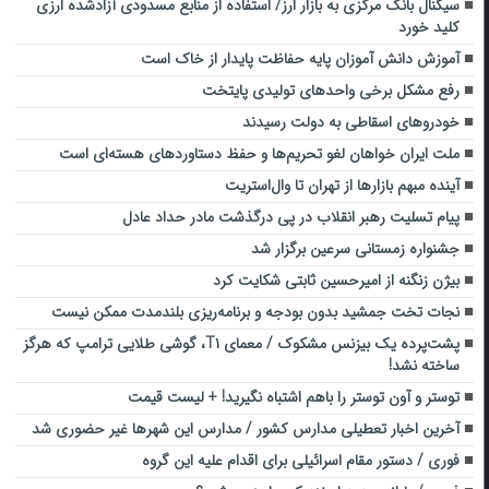
سیگنال بانک مرکزی به بازار ارز/ استفاده از منابع مسدودی آزادشده ارزی
کلید خورد
آموزش دانش‌ آموزان پایه حفاظت پایدار از خاک است
رفع مشکل برخی واحدهای تولیدی پایتخت
خودروهای اسقاطی به دولت رسیدند
ملت ایران خواهان لغو تحریم‌ها و حفظ دستاوردهای هسته‌ای است
آینده مبهم‌ بازارها از تهران تا وال‌استریت
پیام تسلیت رهبر انقلاب در پی درگذشت مادر حداد عادل
جشنواره زمستانی سرعین برگزار شد
بیژن زنگنه از امیرحسین ثابتی شکایت کرد
نجات تخت جمشید بدون بودجه و برنامه‌ریزی بلندمدت ممکن نیست
پشت‌پرده یک بیزنس مشکوک / معمای T۱، گوشی طلایی ترامپ که هرگز
ساخته نشد!
توستر و آون توستر را باهم اشتباه نگیرید! + لیست قیمت
آخرین اخبار تعطیلی مدارس کشور / مدارس این شهرها غیر حضوری شد
فوری / دستور مقام اسرائیلی برای اقدام علیه این گروه