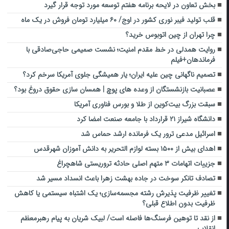
بخش تعاون در لایحه برنامه هفتم توسعه مورد توجه قرار گیرد
قلب تولید فیبر نوری کشور در اوج/ ۶۰ میلیارد تومان فروش در یک ماه
چرا تهران از چین اتوبوس خرید؟
روایت همدلی در خط مقدم امنیت؛ نشست صمیمی حاجی‌صادقی با
فرماندهان+فیلم
تصمیم ناگهانی چین علیه ایران؛ یار همیشگی جلوی آمریکا سرخم کرد؟
عصبانیت بازنشستگان از وعده های پوچ | همسان سازی حقوق دروغ بود؟
سبقت بزرگ بیت‌کوین از طلا و بورس فناوری آمریکا
دانشگاه شیراز ۲۱ قرارداد با جامعه صنعت امضا کرد
اسرائیل مدعی ترور یک فرمانده ارشد حماس شد
اهدای بیش از ۱۵۰۰ بسته لوازم التحریر به دانش آموزان شهرقدس
جزییات اتهامات‌ ۳ متهم اصلی حادثه تروریستی شاهچراغ
تصادف تانکر سوخت در جاده بهشت زهرا باعث انسداد مسیر شد
تغییر ظرفیت پذیرش رشته مجسمه‌سازی؛ یک اشتباه سیستمی یا کاهش
ظرفیت بدون اطلاع قبلی؟
از نقد تا توهین فرسنگ‌ها فاصله است/ لبیک شریان به پیام رهبرمعظم
انقلاب