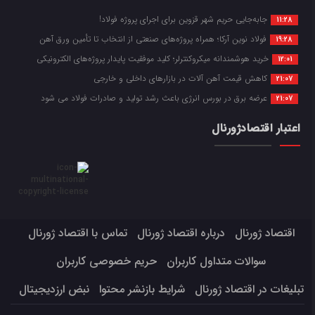
جابه‌جایی حریم شهر قزوین برای اجرای پروژه فولاد!
11:28
فولاد نوین آرکا؛ همراه پروژه‌های صنعتی از انتخاب تا تأمین ورق آهن
19:28
خرید هوشمندانه میکروکنترلر؛ کلید موفقیت پایدار پروژه‌های الکترونیکی
12:01
کاهش قیمت آهن آلات در بازارهای داخلی و خارجی
21:07
عرضه برق در بورس انرژی باعث رشد تولید و صادرات فولاد می شود
21:07
اعتبار اقتصادژورنال
اقتصاد ژورنال
درباره اقتصاد ژورنال
تماس با اقتصاد ژورنال
سوالات متداول کاربران
حریم خصوصی کاربران
تبلیغات در اقتصاد ژورنال
شرایط بازنشر محتوا
نبض ارزدیجیتال