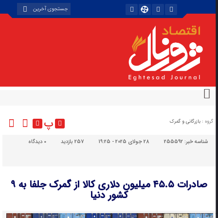
پ
گروه :
بازرگانی و گمرک
شناسه خبر:
255592
28 جولای 2025 - 19:25
257 بازدید
۰
دیدگاه
صادرات ۴۵.۵ میلیون دلاری کالا از گمرک جلفا به ۹
کشور دنیا