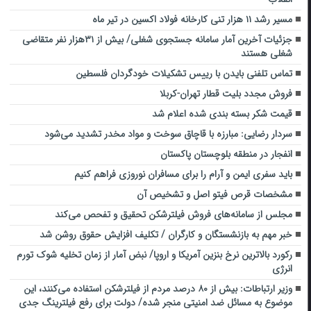
مسیر رشد ۱۱ هزار تنی کارخانه فولاد اکسین در تیر ماه
جزئیات آخرین آمار سامانه جستجوی شغلی/ بیش از ۳۱هزار نفر متقاضی
شغلی هستند
تماس تلفنی بایدن با رییس تشکیلات خودگردان فلسطین
فروش مجدد بلیت قطار تهران-کربلا
قیمت شکر بسته بندی شده اعلام شد
سردار رضایی: مبارزه با قاچاق ‌سوخت و مواد مخدر تشدید می‌شود‌
انفجار در منطقه بلوچستان پاکستان
باید سفری ایمن و آرام را برای مسافران نوروزی فراهم کنیم
مشخصات قرص فیتو اصل و تشخیص آن
مجلس از سامانه‌های فروش فیلترشکن تحقیق و تفحص می‌کند
خبر مهم به بازنشستگان و کارگران / تکلیف افزایش حقوق روشن شد
رکورد بالاترین نرخ بنزین آمریکا و اروپا/ نبض آمار از زمان تخلیه شوک تورم
انرژی
وزیر ارتباطات: بیش از ۸۰ درصد مردم از فیلترشکن استفاده می‌کنند، این
موضوع به مسائل ضد امنیتی منجر شده/ دولت برای رفع فیلترینگ جدی