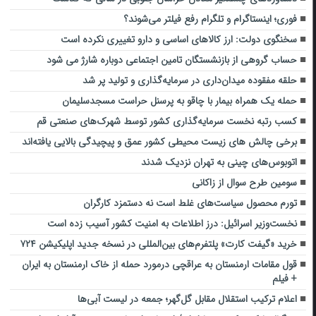
فوری؛ اینستاگرام و تلگرام رفع فیلتر می‌شوند؟
سخنگوی دولت: ارز کالاهای اساسی و دارو تغییری نکرده است
حساب گروهی از بازنشستگان تامین اجتماعی دوباره شارژ می شود
حلقه مفقوده میدان‌داری در سرمایه‌گذاری و تولید پر شد
حمله یک همراه بیمار با چاقو به پرسنل حراست مسجدسلیمان
کسب رتبه نخست سرمایه‌گذاری کشور توسط شهرک‌های صنعتی قم
برخی چالش های زیست محیطی کشور عمق و پیچیدگی بالایی یافته‌اند
اتوبوس‌های چینی به تهران نزدیک شدند
سومین طرح سوال از زاکانی
تورم محصول سیاست‌های غلط است نه دستمزد کارگران
نخست‌وزیر اسرائیل: درز اطلاعات به امنیت کشور آسیب زده است
خرید «گیفت کارت» پلتفرم‌های بین‌المللی در نسخه جدید اپلیکیشن ۷۲۴
قول مقامات ارمنستان به عراقچی درمورد حمله از خاک ارمنستان به ایران
+ فیلم
اعلام ترکیب استقلال مقابل گل‌گهر؛ جمعه در لیست آبی‌ها