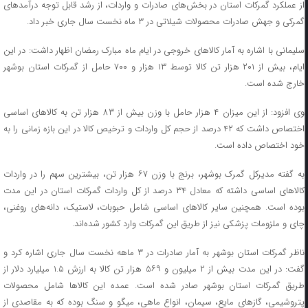
از عملکرد گمرکات استان در بخش‌های صادرات و واردات، از رشد قابل توجه درآمدهای
گمرکی و جهش صادرات محصولات شیلاتی در ۳ ماه نخست سال جاری خبر داد.
سلیمانی با اشاره به آمار کالاهای خروجی در ایام ماه مبارک رمضان اظهار داشت: در این
ایام، بیش از ۲۰۱ هزار تن کالا توسط ۱۳ هزار و ۷۰۰ حامل از گمرکات استان بوشهر
خارج شده است.
وی افزود: از این میزان ۴ هزار حامل با وزن بیش از ۸۳ هزار تن به کالاهای اساسی
اختصاص داشت که ۴۲ درصد از حجم کل واردات و ترخیص کالا در این بازه زمانی را به
خود اختصاص داده است.
به گفته مدیرکل گمرک بوشهر، برنج با وزن ۶۷ هزار تن، بیشترین سهم را در واردات
کالاهای اساسی داشته که معادل ۳۴ درصد از کل واردات گمرکات استان در این مدت
بوده است. همچنین سایر کالاهای اساسی شامل حبوبات، لاستیک، دانه‌های روغنی،
چای و ملزومات پزشکی نیز از طریق این گمرکات وارد کشور شده‌اند.
ناظر گمرکات استان بوشهر به آمار صادرات در ۳ ماهه نخست سال جاری اشاره کرد و
گفت: در این مدت بیش از ۲ میلیون و ۵۶۹ هزار تن کالا به ارزش ۱.۵ میلیارد دلار از
طریق گمرکات استان بوشهر صادر شده است. عمده این کالاها شامل محصولات
پتروشیمی، گازهای مایع، سیمان، انواع ماهی، میگو و سنگ بوده که به مقاصدی از