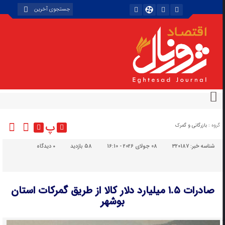
پ
گروه :
بازرگانی و گمرک
شناسه خبر:
320187
08 جولای 2026 - 16:10
58 بازدید
۰
دیدگاه
صادرات ۱.۵ میلیارد دلار کالا از طریق گمرکات استان
بوشهر