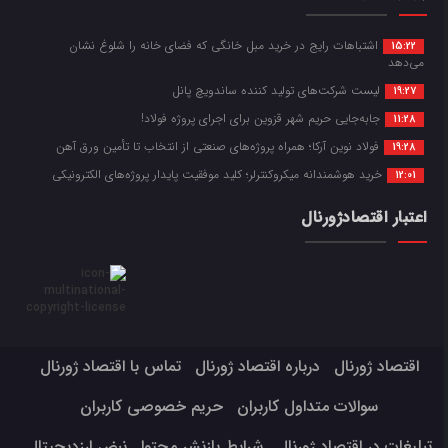
اشتباهات رایج در خرید مبل خانگی که فضای خانه را شلوغ نشان
15:22
می‌دهد
لیست شرکت‌های تولید کننده ساندویچ پانل
19:27
جابه‌جایی حریم شهر قزوین برای اجرای پروژه فولاد!
11:28
فولاد نوین آرکا؛ همراه پروژه‌های صنعتی از انتخاب تا تأمین ورق آهن
19:28
خرید هوشمندانه میکروکنترلر؛ کلید موفقیت پایدار پروژه‌های الکترونیکی
12:01
اعتبار اقتصادژورنال
اقتصاد ژورنال
درباره اقتصاد ژورنال
تماس با اقتصاد ژورنال
سوالات متداول کاربران
حریم خصوصی کاربران
تبلیغات در اقتصاد ژورنال
شرایط بازنشر محتوا
نبض ارزدیجیتال