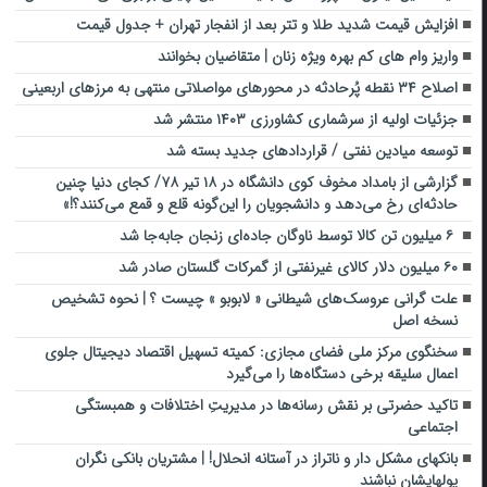
افزایش قیمت شدید طلا و تتر بعد از انفجار تهران + جدول قیمت
واریز وام های کم بهره ویژه زنان | متقاضیان بخوانند
اصلاح ۳۴ نقطه پُرحادثه در محورهای مواصلاتی منتهی به مرزهای اربعینی
جزئیات اولیه از سرشماری کشاورزی ۱۴۰۳ منتشر شد
توسعه میادین نفتی / قراردادهای جدید بسته شد
گزارشی از بامداد مخوف کوی دانشگاه در ۱۸ تیر ۷۸/ کجای دنیا چنین
حادثه‌ای رخ می‌دهد و دانشجویان را این‌گونه قلع و قمع می‌کنند؟!»
۶ میلیون تن کالا توسط ناوگان جاده‌ای زنجان جابه‌جا شد
۶۰ میلیون دلار کالای غیرنفتی از گمرکات گلستان صادر شد
علت گرانی عروسک‌های شیطانی « لابوبو » چیست ؟ | نحوه تشخیص
نسخه اصل
سخنگوی مرکز ملی فضای مجازی: کمیته تسهیل اقتصاد دیجیتال جلوی
اعمال سلیقه برخی دستگاه‌ها را می‌گیرد
تاکید حضرتی بر نقش رسانه‌ها در مدیریتِ اختلافات و همبستگی
اجتماعی
بانکهای مشکل دار و ناتراز در آستانه انحلال! | مشتریان بانکی نگران
پولهایشان نباشند