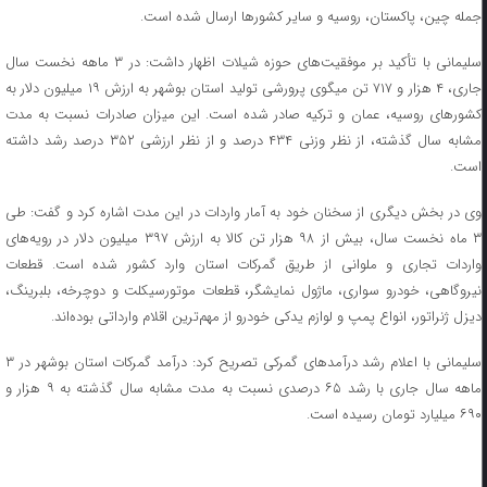
جمله چین، پاکستان، روسیه و سایر کشورها ارسال شده است.
سلیمانی با تأکید بر موفقیت‌های حوزه شیلات اظهار داشت: در ۳ ماهه نخست سال
جاری، ۴ هزار و ۷۱۷ تن میگوی پرورشی تولید استان بوشهر به ارزش ۱۹ میلیون دلار به
کشورهای روسیه، عمان و ترکیه صادر شده است. این میزان صادرات نسبت به مدت
مشابه سال گذشته، از نظر وزنی ۴۳۴ درصد و از نظر ارزشی ۳۵۲ درصد رشد داشته
است.
وی در بخش دیگری از سخنان خود به آمار واردات در این مدت اشاره کرد و گفت: طی
۳ ماه نخست سال، بیش از ۹۸ هزار تن کالا به ارزش ۳۹۷ میلیون دلار در رویه‌های
واردات تجاری و ملوانی از طریق گمرکات استان وارد کشور شده است. قطعات
نیروگاهی، خودرو سواری، ماژول نمایشگر، قطعات موتورسیکلت و دوچرخه، بلبرینگ،
دیزل ژنراتور، انواع پمپ و لوازم یدکی خودرو از مهم‌ترین اقلام وارداتی بوده‌اند.
سلیمانی با اعلام رشد درآمدهای گمرکی تصریح کرد: درآمد گمرکات استان بوشهر در ۳
ماهه سال جاری با رشد ۶۵ درصدی نسبت به مدت مشابه سال گذشته به ۹ هزار و
۶۹۰ میلیارد تومان رسیده است.