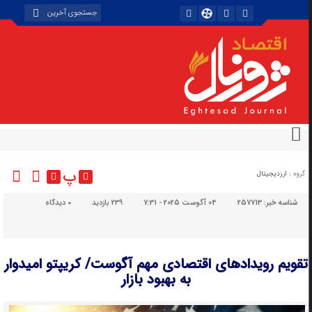
پ
گروه :
ارزدیجیتال
شناسه خبر:
257713
04 آگوست 2025 - 7:31
239 بازدید
۰
دیدگاه
تقویم رویدادهای اقتصادی مهم آگوست/ کریپتو امیدوار
به بهبود بازار