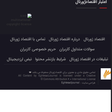
اعتبار اقتصادژورنال
اقتصاد ژورنال
درباره اقتصاد ژورنال
تماس با اقتصاد ژورنال
سوالات متداول کاربران
حریم خصوصی کاربران
تبلیغات در اقتصاد ژورنال
شرایط بازنشر محتوا
نبض ارزدیجیتال
تمامی حقوق مادی و معنوی برای اقتصادژورنال محفوظ می باشد ❤️
All Content by EghtesadJournal is licensed under a Creative
Commons Attribution 4.0 International License ©️
طراحی سایت :
Eghtesadjournal