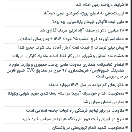
شرایط دریافت زمین اعلام شد
اولویت‌دهی به اجرای پروژه کمربندی غربی خرم‌آباد
دلیل فوت ناگهانی قهرمان پاراآسیایی چه بود؟
۲۸ میلیون دلار در منطقه آزاد انزلی سرمایه‌گذاری شد
حمله اسرائیل به کرج امشب ۲۵ خرداد ۱۴۰۴ + به‌روزسانی لحظه‌ای
پیش بینی ترسناک از قیمت نفت / بازار آماده یک شوک جدی شد!
هشت ماه تعطیلی؛ شورای عالی کار فقط اسفند ماه یاد کارگران می‌افتد
امضای تفاهم‌نامه همکاری معاونت علمی ریاست‌جمهوری و وزارت علوم با
هلدینگ خلیج‌فارس/ شریعتمداری: ۹۷ طرح در صندوق CVC خلیج فارس
در حال بررسی است
خانوارهای کم درآمد در سال ۱۴۰۴ بیچاره ماندند
محکومیت اقدام خودسرانه آمریکا در اعلام بسته‌شدن حریم هوایی ونزوئلا
مدارس سمنان مجازی شد
مقاومت در برابر تهاجم فرهنگی راه نجات جامعه اسلامی است
طرح دو فوریتی ثبت «روز ملی تنگه هرمز» در مجلس کلید خورد
محکومیت شدید اقدام تروریستی در پاکستان