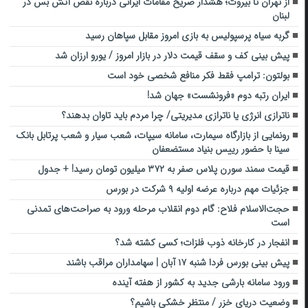
از تهران تا بیروت؛ هشدار صریح مقامات ایرانی درباره نقض آتش بس در
لبنان
گربه سیاه پرسپولیس به بازی امروز مقابل سپاهان رسید
پیش بینی کف و سقف قیمت دلار در بازار امروز / یورو ارزان شد
بولتون: ترامپ فقط فکر منافع شخصی خود است
ایران رتبه دوم «فرونشست» جهان شد!
ناترازی انرژی یا ناترازی مدیریتی/ چرا مردم باید تاوان بدهند؟
رونمایی از بازارگاه سیمارت، سامانه سیپات، شعب سیار و شعب پرتابل بانک
سینا با حضور رییس بنیاد مستضعفان
قیمت سمند سورن پلاس صفر به ۳۷۲ میلیون تومان رسید! + جدول
جزئیات مهم درباره عرضه اولیه ۹ شرکت در بورس
حجت‌الاسلام فلاح: گام دوم انقلاب مرحله ورود به صراحت‌های تمدنی
است
انفجار در کارخانه ذوب فلزات؛ کسی کشته شد؟
پیش بینی بورس فردا شنبه ۱۷ آبان | سهامداران مراقب باشند
ورود سامانه بارشی جدید به کشور از هفته آینده
وضعیت دریای خزر / منتظر خشکی باشیم؟