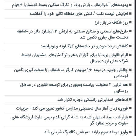
پدیده‌های آخرالزمانی، بارش برف و تگرگ سنگین وسط تابستان! + فیلم
افزایش قیمت نفت / تنش های منطقه تاثیر خود را گذاشت
روز شکاف در بازار ارز
طرح‌های معدنی و صنایع معدنی به ارزش ۱.۳میلیارد دلار در ۱۰ماهه
نخست سال جاری تکمیل شد
کاهش تردد خودرو در جاده‌های کهگیلویه و بویراحمد
الزام قانونی بریتانیا برای گزارش‌دهی تراکنش‌های مشتریان توسط
شرکت‌های ارز دیجیتال
چالش جدید در بیمه ۱٫۳ میلیون کارگر ساختمانی با سخت‌گیری تأمین
اجتماعی
هم‌افزایی ۲ معاونت ریاست‌جمهوری برای توسعه فناوری در مناطق
روستایی
ادعاهای ضدایرانی زلنسکی دوباره تکرار شد
فوری؛ زمان آغاز سال تحصیلی مدارس کشور تغییر می کند+ جزییات
بازار شب عید اصفهان شانه به شانه گرانی قدم برمی دارد| فروشگاه های
خلوت و مردمِ نظاره گر
واریز مرحله سوم یارانه معیشتی کالابرگ شرطی شد