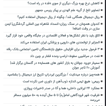
کاهش نرخ بهره بزرگ دیگری از سوی «فد» در راه است؟
تصاویر تلخ از گریه علم الهدی بر پیکر رییس جمهور
ریال دیجیتال همگانی شد/ چگونه از ریال دیجیتال استفاده کنیم؟
کندوان همچنان در سنگ ریزان؛ انسداد شاهراه بین المللی گردشگری| ایمن
سازی در وقت اضافه!
اتاق باید با نظر تشکل‌ها و فعالان اقتصادی در جایگاه واقعی خود قرار گیرد
الجزایر از توانمندی های دارویی و پزشکی ایران استفاده می‌کند
۳ فرمول جدید برای افزایش حقوق بازنشستگان تامین اجتماعی بانک رفاه
نفت در سراشیبی سقوط؛ ترامپ وعده فشار بر چین داد
سمینار «ورود جوانان به بازار کشور های همسایه» در گلستان برگزار شد|
آموزش ۲۰ تاجر جوان
همه‌چیز درباره میدنایت / بزرگترین ایردراپ تاریخ ارز دیجیتال را بشناسید
ربیعی: هیچ تیمی اندازه ذوب‌آهن از داوری ضرر نکرده است
عملکرد ۲۴ ایرلاین داخلی؛ هما و آتا در صدر تاخیرات پروازی
ظرفیت شهر فرودگاهی امام(ره) تا ۵ سال آینده به ۵۰ میلیون مسافر
می‌رسد