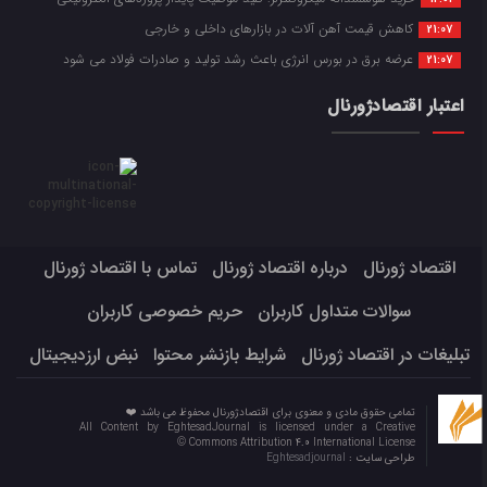
کاهش قیمت آهن آلات در بازارهای داخلی و خارجی
21:07
عرضه برق در بورس انرژی باعث رشد تولید و صادرات فولاد می شود
21:07
اعتبار اقتصادژورنال
اقتصاد ژورنال
درباره اقتصاد ژورنال
تماس با اقتصاد ژورنال
سوالات متداول کاربران
حریم خصوصی کاربران
تبلیغات در اقتصاد ژورنال
شرایط بازنشر محتوا
نبض ارزدیجیتال
تمامی حقوق مادی و معنوی برای اقتصادژورنال محفوظ می باشد ❤️
All Content by EghtesadJournal is licensed under a Creative
Commons Attribution 4.0 International License ©️
طراحی سایت :
Eghtesadjournal