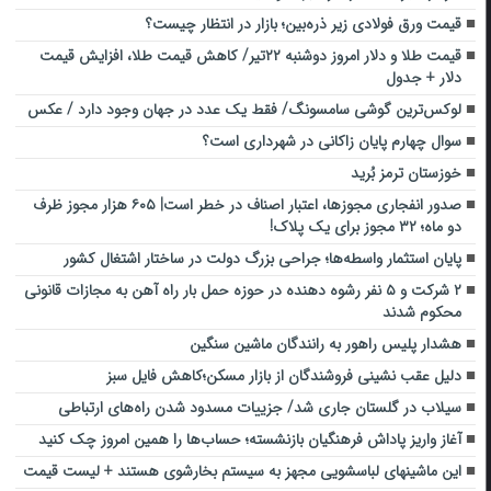
قیمت ورق فولادی زیر ذره‌بین؛ بازار در انتظار چیست؟
قیمت طلا و دلار امروز دوشنبه ۲۲تیر/ کاهش قیمت طلا، افزایش قیمت
دلار + جدول
لوکس‌ترین گوشی سامسونگ/ فقط یک عدد در جهان وجود دارد / عکس
سوال چهارم پایان زاکانی در شهرداری است؟
خوزستان ترمز بُرید
صدور انفجاری مجوزها، اعتبار اصناف در خطر است| ۶۰۵ هزار مجوز ظرف
دو ماه؛ ۳۲ مجوز برای یک پلاک!
پایان استثمار واسطه‌ها؛ جراحی بزرگ دولت در ساختار اشتغال کشور
۲ شرکت و ۵ نفر رشوه دهنده در حوزه حمل بار راه آهن به مجازات قانونی
محکوم شدند
هشدار پلیس راهور به رانندگان ماشین سنگین
دلیل عقب نشینی فروشندگان از بازار مسکن؛کاهش فایل سبز
سیلاب در گلستان جاری شد/ جزییات مسدود شدن راه‌های ارتباطی
آغاز واریز پاداش فرهنگیان بازنشسته؛ حساب‌ها را همین امروز چک کنید
این ماشین‎های لباسشویی مجهز به سیستم بخارشوی هستند + لیست قیمت