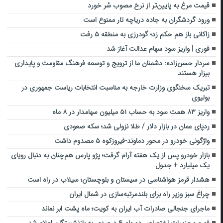
قیمت مرغ به پایین‌تر از نرخ مصوب سُر خورد
ورود گردشگران به جاده دریاچه تار ممنوع است
زاکانی باز هم حکم زد؛ گودرزی به منطقه ۵ رفت
فوری | واریز سود سهام عدالت آغاز شد
سردار حسن‌زاده: دشمنان ما از ترویج و توسعه فرهنگ مقاومت و پایداری
بیزار هستند
تبریک سخنگوی وزارت خارجه به مناسبت انتخابات ریاست‌ جمهوری در
بولیوی
واریز ۸۳ همت سود به حساب ۵۱ میلیون سهامدار در ۸ ماه
ردپای عمان در بازار دلار / طلا نزولی شد؛ سکه صعودی
واژگونی خودرو در محور دماوند-فیروزکوه ۵ مصدوم داشت
بازار خودرو پس از یک هفته آرام گرفت؛ پژو پارس هم‌چنان به دنبال رویای
یک میلیارد + جدول
هشدار قرمز هواشناسی در سیستان و بلوچستان؛ سیلاب در راه است
چراغ سبز وزیر راه برای بلندمرتبه‌سازی در شمال ایران
ماجرای جنجالی صادرات آب ایران به کویت؛ ماه پشت ابر نماند