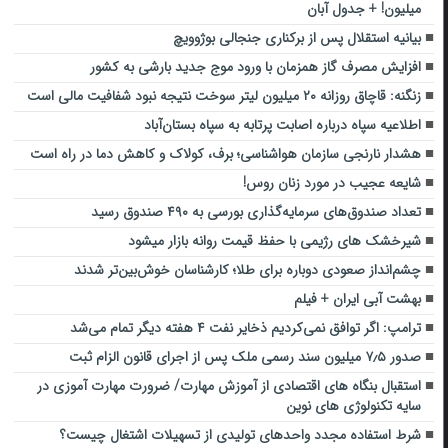
میلیون! + جدول آبان
بیانیه استقلال پس از برکناری جنجالی بوژوویچ
افزایش مصرف گاز همزمان با ورود موج جدید بارشی به کشور
زنگنه: قاچاق روزانه ۲۰ میلیون لیتر سوخت نتیجه نبود شفافیت مالی است
اطلاعیه سپاه درباره اصابت پرتابه‌‌ به سپاه بستان‌آباد
هشدار نارنجی سازمان هواشناسی؛ برف، کولاک و کاهش دما در راه است
شایعه عجیب در مورد زنان روس!
تعداد صندوق‌های سرمایه‌گذاری بورسی به ۴۹۰ صندوق رسید
شیرخشک های رژیمی با حفظ قیمت روانه بازار میشود
چشم‌انداز صعودی دوباره برای طلا؛ کارشناسان خوش‌بین‌تر شدند
بهشت آبی ایران + فیلم
ترامپ: اگر توافق نمی‌کردیم ذخایر نفت ۴ هفته دیگر تمام می‌شد
صدور ۷٫۵ میلیون سند رسمی ملک پس از اجرای قانون الزام ثبت
استقبال بنگاه های اقتصادی از آموزش مهارت/ ضرورت مهارت آموزی در
سایه تکنولوژی های نوین
شرط استفاده مجدد واحدهای تولیدی از تسهیلات اشتغال چیست؟