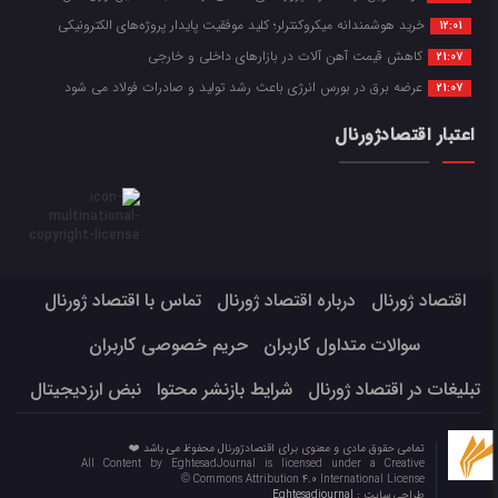
خرید هوشمندانه میکروکنترلر؛ کلید موفقیت پایدار پروژه‌های الکترونیکی
12:01
کاهش قیمت آهن آلات در بازارهای داخلی و خارجی
21:07
عرضه برق در بورس انرژی باعث رشد تولید و صادرات فولاد می شود
21:07
اعتبار اقتصادژورنال
اقتصاد ژورنال
درباره اقتصاد ژورنال
تماس با اقتصاد ژورنال
سوالات متداول کاربران
حریم خصوصی کاربران
تبلیغات در اقتصاد ژورنال
شرایط بازنشر محتوا
نبض ارزدیجیتال
تمامی حقوق مادی و معنوی برای اقتصادژورنال محفوظ می باشد ❤️
All Content by EghtesadJournal is licensed under a Creative
Commons Attribution 4.0 International License ©️
طراحی سایت :
Eghtesadjournal