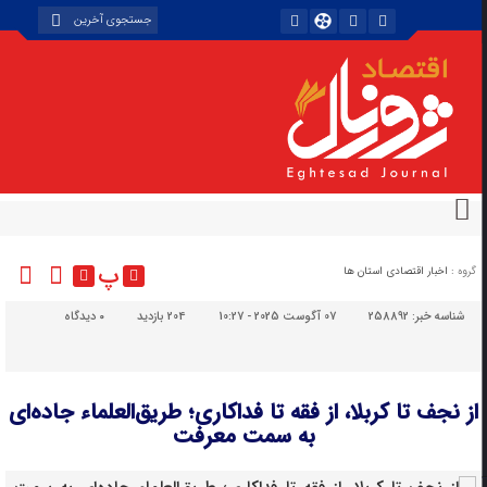
پ
گروه :
اخبار اقتصادی استان ها
شناسه خبر:
258892
07 آگوست 2025 - 10:27
204 بازدید
۰
دیدگاه
از نجف تا کربلا، از فقه تا فداکاری؛ طریق‌العلماء جاده‌ای
به سمت معرفت