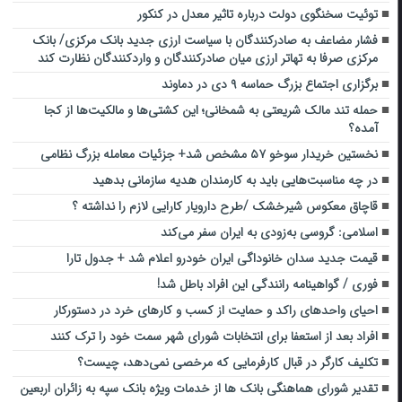
توئیت سخنگوی دولت درباره تاثیر معدل در کنکور
فشار مضاعف به صادرکنندگان با سیاست‌ ارزی جدید بانک مرکزی/ بانک
مرکزی صرفا به تهاتر ارزی میان صادرکنندگان و واردکنندگان نظارت کند
برگزاری اجتماع بزرگ حماسه ۹ دی در دماوند
حمله تند مالک شریعتی به شمخانی؛ این کشتی‌ها و مالکیت‌ها از کجا
آمده؟
نخستین خریدار سوخو ۵۷ مشخص شد+ جزئیات معامله بزرگ نظامی
در چه مناسبت‌هایی باید به کارمندان هدیه سازمانی بدهید
قاچاق معکوس شیرخشک /طرح دارویار کارایی لازم را نداشته ؟
اسلامی: گروسی به‌زودی به ایران سفر می‌کند
قیمت جدید سدان خانوداگی ایران خودرو اعلام شد + جدول تارا
فوری / گواهینامه رانندگی این افراد باطل شد!
احیای واحدهای راکد و حمایت از کسب و کارهای خرد در دستورکار
افراد بعد از استعفا برای انتخابات شورای شهر سمت خود را ترک کنند
تکلیف کارگر در قبال کارفرمایی که مرخصی نمی‌دهد، چیست؟
تقدیر شورای هماهنگی بانک ها از خدمات ویژه بانک سپه به زائران اربعین