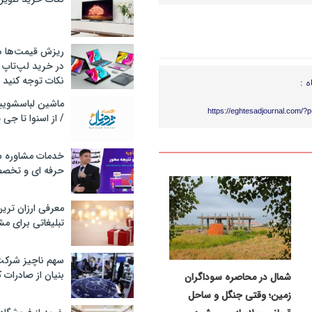
ریزش قیمت‌ها در 
در خرید لپ‌تاپ 
نکات توجه کنید
ه :
https://eghtesadjournal.com/?
/ از اسنوا تا جی
خدمات مشاوره سئ
حرفه ای و تخص
معرفی ارزان تری
تبلیغاتی برای مش
سهم ناچیز شرک
بنیان از صادرات 
شمال در محاصره سوداگران
زمین؛ وقتی جنگل و ساحل