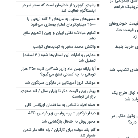
های اینترنتی در
رشیدی کوچی: از خدایمان است که سحر تبر در
ترونیک فراهم
اینستاگرام فعالیت کند
مسیرهای منتهی به مرزهای ۶ گانه اربعین با
 قیمت خودروهای
۲۵۰۰ میلیاردتومان اعتبار بهسازی می‌شود
 قیمت دنا،
تداوم مبادلات نفتی ایران و چین | تحریم مانع
 زد
نشد
ی خرید بلیط
واکنش محمد مخبر به تهدیدهای ترامپ
مدارس و ادارات این استان‌ها شنبه ( ۴ اسفند)
تعطیل شد
آیا یارانه بهمن ماه واریز شد؟/بن کارت ۳۵۰ هزار
هندی تکذیب شد
تومانی به چه کسانی تعلق می‌گیرد؟
موشک کروز آمریکایی در مارگون سرنگون شد
پیش بینی قیمت دلار تا پایان سال / قله صعودی
له نهال طرح یک
بازار ارز کجاست
لید شد
حمله افراد ناشناس به ساختمان اورژانس لالی
دیدار تراکتور – پرسپولیس زیر ذره‌بین AFC
ن وکیل ملکی در
محور پونل به خلخال بازگشایی شد
دارد؟
گام بلند دولت برای کارگران / راه خانه دار شدن
هموار شد