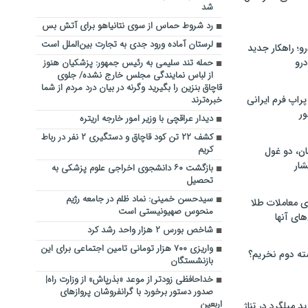
شد
رد شروط حماس از سوی نتانیاهو برای آتش بس
لرستان آماده ورود جدی به تجارت بین‌الملل است
؛ راهکار جدید
رو
حمله تند سلیمی به رئیس جمهور: پزشکیان هنوز
از لباس نمایندگی مجلس خارج نشده/ جلوی
قاچاق بنزین را بگیرید وگرنه در بیان درد مردم از شما
راپ فرم ایرانی
خبره‌ترند
ور
دیدار عراقچی با وزیر امور خارجه اریتره
کشف ۲۲ تن کود قاچاق و دستگیری ۲ نفر در رباط
کریم
ان، دو غول
ار
بازگشت ۶۰ دانشجوی اخراجی علوم پزشکی به
تحصیل
سیدحسن خمینی: نماد ظلم در جامعه رژیم
ی معاملات طلا
منحوس صهیونیستی است
های آنها
شاخص بورس ۲ هزار واحد رشد کرد
واریزی ۷۰۰ هزار تومانی تامین اجتماعی برای این
ته دوم نخریم؟
بازنشستگان
خداحافظی زودتر از موعد «بذرپاش» از وزارت راه|
صدور دستور برخورد با گرانفروشان پروازهای
اربعین
 میلگرد در تناژ