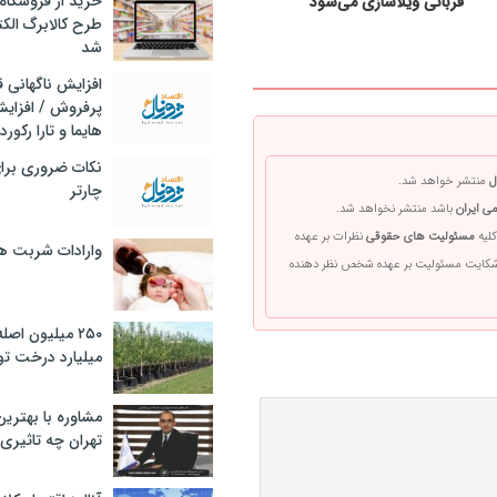
خرید از فروشگاه‌
قربانی ویلاسازی می‌شود
طرح کالابرگ الک
شد
افزایش ناگهانی
پرفروش / افزایش
هایما و تارا رکورد
نکات ضروری برا
ل
منتشر خواهد شد.
چارتر
ی ایران
باشد منتشر نخواهد شد.
کلیه
مسئولیت های حقوقی
نظرات بر عهده
وارادات شربت 
 شکایت مسئولیت بر عهده شخص نظر دهنده
۲۵۰ میلیون اص
میلیارد درخت تو
مشاوره با بهتری
تهران چه تاثیری 