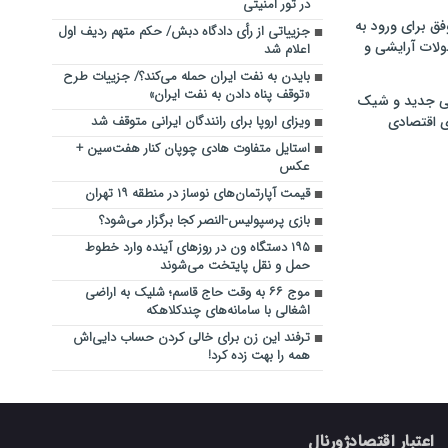
در تور امنیتی‌
فق برای ورود به
جزییاتی از رأی دادگاه دبش/ حکم متهم ردیف اول
ولات آرایشی و
اعلام شد
بایدن به نفت ایران حمله می‌کند؟/ جزییات طرح
«توقف پناه دادن به نفت ایران»
ی جدید و شیک
ی اقتصادی
ویزای اروپا برای رانندگان ایرانی متوقف شد
استایل متفاوت هادی چوپان کنار هفت‌سین +
عکس
قیمت آپارتمان‌های نوساز در منطقه ۱۹ تهران
بازی پرسپولیس-النصر کجا برگزار می‌شود؟
۱۹۵ دستگاه ون در روزهای آینده وارد خطوط
حمل و نقل پایتخت می‌شوند
موج ۶۶ به وقت حاج قاسم؛ شلیک به اراضی
اشغالی با سامانه‌های چندکلاهکه
ترفند این زن برای خالی کردن حساب دایی‌اش
همه را بهت زده کرد!
اعتبار اقتصادژورنال