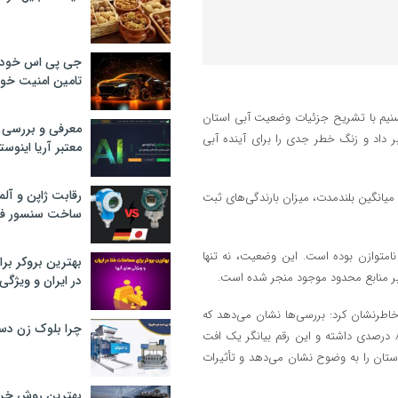
جی پی اس خودرو
تامین امنیت خود
سنیم با تشریح جزئیات وضعیت آبی استان
معرفی و بررسی پ
ر داد و زنگ خطر جدی را برای آینده آبی
معتبر آریا اینوست
رقابت ژاپن و آلم
ا میانگین بلندمدت، میزان بارندگی‌های ثبت
ساخت سنسور فش
 نامتوازن بوده است. این وضعیت، نه تنها
بهترین بروکر برا
 بر منابع محدود موجود منجر شده است.
در ایران و ویژگی‌
خاطرنشان کرد: بررسی‌ها نشان می‌دهد که
چرا بلوک زن دس
آورد رودخانه‌های اصلی استان نسبت به دوره مشابه بلند مدت، کاهش ۸۵٫۵ درصدی داشته و این رقم بیانگر یک افت
استان را به وضوح نشان می‌دهد و تأثیرات
بهترین روش خرید