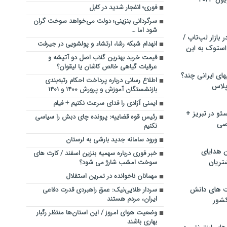
فوری؛ انفجار شدید در کابل
سرگردانی بنزینی؛ دولت می‌خواهد سوخت گران
شود اما …
بازار لپ‌تاپ /
انهدام شبکه رشا، ارتشاء و پولشویی در جیرفت
استوک به این
قیمت خرید بهترین گلاب اصل دو آتیشه و
عرقیات گیاهی خالص کاشان یا لیقوان؟
ماشین لباسشویی‎های ایرانی چند؟
اطلاع رسانی درباره پرداخت احکام رتبه‌بندی
 پلاس
بازنشستگان آموزش و پرورش ۱۴۰۰ و ۱۴۰۱
ایمنی آزادی را فدای سرعت نکنیم + فیلم
و در تبریز +
رئیس قوه قضاییه: پرونده چای دبش را سیاسی
صی
نکنیم
ورود سامانه جدید بارشی به لرستان
ن هدایای
خبر فوری درباره سهمیه بنزین اسفند / کارت های
تریان
سوخت امشب شارژ می شود؟
مهمانان ناخوانده در تمرین استقلال
ت های دانش
سردار طلایی‌نیک: عمق راهبردی قدرت دفاعی
ایران، مردم هستند
کشور
وضعیت هوای امروز / این استان‌ها منتظر رگبار
بهاری باشند