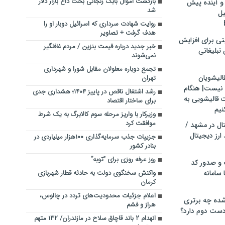
بازگشت اموال بابک زنجانی بحث داغ بازار دلار
و آینده پیش
شد
یل
روایت شهادت سرداری که اسرائیل دوبار او را
هدف گرفت + تصاویر
تی برای افزایش
خبر جدید درباره قیمت بنزین / مردم غافلگیر
تبلیغاتی
نمی‌‌شوند
تجمع دوباره معلولان مقابل شورا و شهرداری
الیشویان
تهران
 نیست| هنگام
رشد اشتغال ناقص در پاییز ۱۴۰۴؛ هشداری جدی
ت قالیشویی به
برای ساختار اقتصاد
نیم
وزیرکار با واریز مرحله سوم کالابرگ به یک شرط
موافقت کرد
ال در مشهد /
ارز دیجیتال
جزییات جذب سرمایه‌گذاری ۱۰۰هزار میلیاردی در
بنادر کشور
روز عرفه روزی برای “توبه”
 و صدور کد
 سامانه
واکنش سخنگوی دولت به حادثه قطار شهربازی
کرمان
اعلام جزئیات محدودیت‌های تردد در چالوس،
ده چه برتری
هراز و فشم
ست دوم دارد؟
انهدام ۲ باند قاچاق سلاح در مازندران/ ۱۳۲ متهم