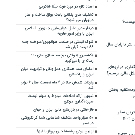
اسناد تازه در مورد فوت نیکا شاکرمی
تخفیف های پلکانی باعث رونق ساخت و ساز
درتهران می شود؟
چیست؟
دیدار مدیر عامل هواپیمایی جمهوری اسلامی
ایران با وزیر امور خارجه
شوک قیمتی در صنعت هوانوردی/سوخت جت
تر تا پایان سال
۶۶ درصد گران شد
«کشمیری»؛ وقتی برچسب‌سازی جای نقد
رسانه‌ای را می‌گیرد
گذاری در ارزهای
امضای سند همکاری حمل‌ونقل و ترانزیت میان
لال مالی برسیم؟
ایران و پاکستان
واردات شمش طلا در ۶ ماه نخست سال ۶ برابر
شد
یرمستقیم بخش
س
تدوین ارائه اطلاعات مربوط به سهام توسط
سپرده‌گذاری مرکزی
فاز خنثی در بازارهای مالی ایران و جهان
نترین سفر
۵۰ هزار واحد متخلف شناسایی شد| گرانفروشی
۱۴
در صدر
از بین بردن پشه‌ها حین پرواز با لیزر!
 ۲۰۲۳