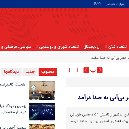
شرایط بازنشر
FAQ
اقتصاد کلان
ارزدیجیتال
اقتصاد شهری و روستایی
سیاسی، فرهنگی و ا
 خطر بی‌آبی ‌به صدا درآمد
پ
محبوب
جدید
دیدگاهها
اهمیت کالیبراسی
بی‌آبی ‌به صدا درآمد
بهترین بروکر برا
در بازار معاملاتی
مدیرعامل شرکت آب منطقه‌ای استان بوشهر از کاهش ۵۴ درصدی بارندگی
در استان خبر داد و گفت: آورد رودخانه‌های استان بوشهر ۸۵.۵ درصد
قیمت آجیل در م