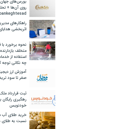
بورس‌های جهان 
روی آن‌ها + تحل
bankeghtesad
راهکارهای مدیری
اثربخشی هدایای 
نحوه برخورد با ق
متخلف بازدارنده
استفاده از خدما
چه نکاتی توجه ک
آموزش ارز دیجیت
صفر تا سود ترید 
ثبت قرارداد ملک
رهگیری رایگان با
خودنویس
خرید طلای آب ش
نسبت به طلای د