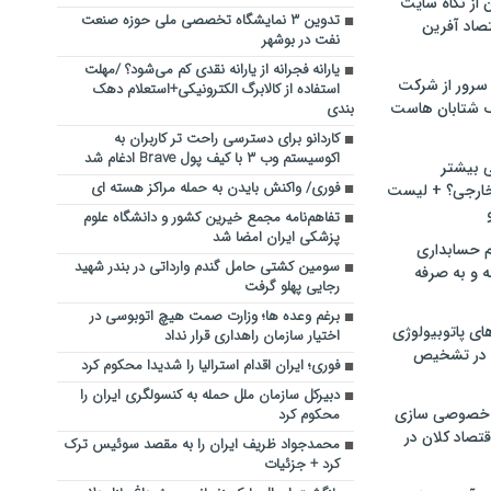
ن از نگاه سایت
تدوین ۳ نمایشگاه تخصصی ملی حوزه صنعت
صاد آفرین
نفت در بوشهر
یارانه فجرانه از یارانه نقدی کم می‌شود؟ /مهلت
سرور از شرکت
استفاده از کالابرگ الکترونیکی+استعلام دهک
 شتابان هاست
بندی
کاردانو برای دسترسی راحت تر کاربران به
اکوسیستم وب ۳ با کیف پول Brave ادغام شد
ی بیشتر
فوری/ واکنش بایدن به حمله مراکز هسته ای
خارجی؟ + لیست
تفاهم‌نامه مجمع خیرین کشور و دانشگاه علوم‌
پزشکی ایران امضا شد
م حسابداری
سومین کشتی حامل گندم وارداتی در بندر شهید
ه و به صرفه
رجایی پهلو گرفت
برغم وعده ها؛ وزارت صمت هیچ اتوبوسی در
ای پاتوبیولوژی
اختیار سازمان راهداری قرار نداد
 در تشخیص
فوری؛ ایران اقدام استرالیا را شدیدا محکوم کرد
دبیرکل سازمان ملل حمله به کنسولگری ایران را
خصوصی سازی
محکوم کرد
تصاد کلان در
محمدجواد ظریف ایران را به مقصد سوئیس ترک
کرد + جزئیات