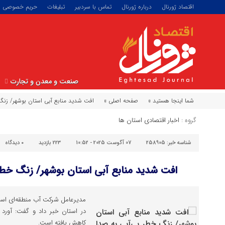
اقتصاد ژورنال
درباره ژورنال
تماس با سردبیر
تبلیغات
حریم خصوصی
صنعت و معدن و تجارت
شما اینجا هستید »
صفحه اصلی »
‌‌افت شدید منابع آبی استان بوشهر/ زنگ
گروه :
اخبار اقتصادی استان ها
شناسه خبر:
258905
07 آگوست 2025 - 10:52
223 بازدید
۰
دیدگاه
‌‌افت شدید منابع آبی استان بوشهر/ زنگ خطر 
کاهش یافته است.